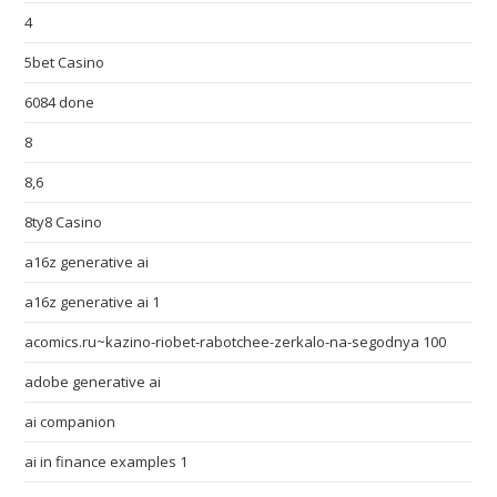
4
5bet Casino
6084 done
8
8,6
8ty8 Casino
a16z generative ai
a16z generative ai 1
acomics.ru~kazino-riobet-rabotchee-zerkalo-na-segodnya 100
adobe generative ai
ai companion
ai in finance examples 1