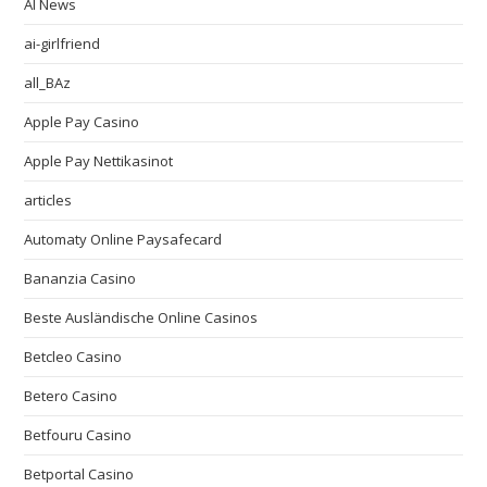
AI News
ai-girlfriend
all_BAz
Apple Pay Casino
Apple Pay Nettikasinot
articles
Automaty Online Paysafecard
Bananzia Casino
Beste Ausländische Online Casinos
Betcleo Casino
Betero Casino
Betfouru Casino
Betportal Casino