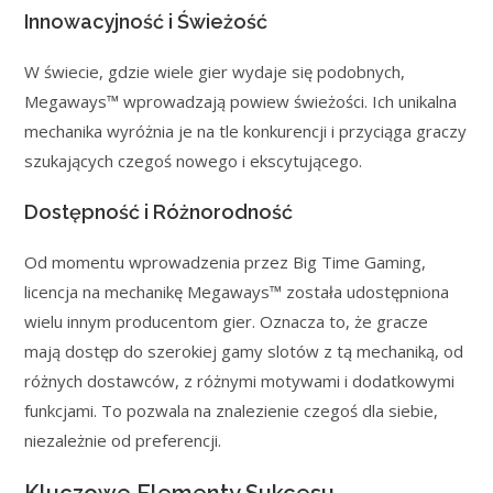
Innowacyjność i Świeżość
W świecie, gdzie wiele gier wydaje się podobnych,
Megaways™ wprowadzają powiew świeżości. Ich unikalna
mechanika wyróżnia je na tle konkurencji i przyciąga graczy
szukających czegoś nowego i ekscytującego.
Dostępność i Różnorodność
Od momentu wprowadzenia przez Big Time Gaming,
licencja na mechanikę Megaways™ została udostępniona
wielu innym producentom gier. Oznacza to, że gracze
mają dostęp do szerokiej gamy slotów z tą mechaniką, od
różnych dostawców, z różnymi motywami i dodatkowymi
funkcjami. To pozwala na znalezienie czegoś dla siebie,
niezależnie od preferencji.