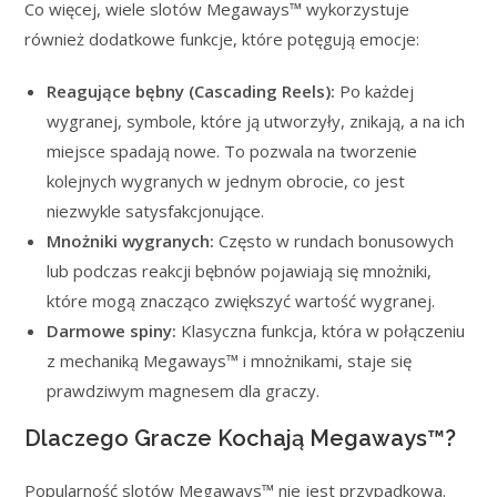
Co więcej, wiele slotów Megaways™ wykorzystuje
również dodatkowe funkcje, które potęgują emocje:
Reagujące bębny (Cascading Reels):
Po każdej
wygranej, symbole, które ją utworzyły, znikają, a na ich
miejsce spadają nowe. To pozwala na tworzenie
kolejnych wygranych w jednym obrocie, co jest
niezwykle satysfakcjonujące.
Mnożniki wygranych:
Często w rundach bonusowych
lub podczas reakcji bębnów pojawiają się mnożniki,
które mogą znacząco zwiększyć wartość wygranej.
Darmowe spiny:
Klasyczna funkcja, która w połączeniu
z mechaniką Megaways™ i mnożnikami, staje się
prawdziwym magnesem dla graczy.
Dlaczego Gracze Kochają Megaways™?
Popularność slotów Megaways™ nie jest przypadkowa.