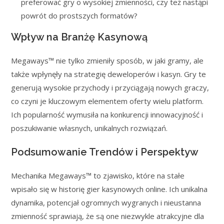
preferować gry o wysokiej zmienności, czy też nastąpi
powrót do prostszych formatów?
Wpływ na Branżę Kasynową
Megaways™ nie tylko zmieniły sposób, w jaki gramy, ale
także wpłynęły na strategię deweloperów i kasyn. Gry te
generują wysokie przychody i przyciągają nowych graczy,
co czyni je kluczowym elementem oferty wielu platform.
Ich popularność wymusiła na konkurencji innowacyjność i
poszukiwanie własnych, unikalnych rozwiązań.
Podsumowanie Trendów i Perspektyw
Mechanika Megaways™ to zjawisko, które na stałe
wpisało się w historię gier kasynowych online. Ich unikalna
dynamika, potencjał ogromnych wygranych i nieustanna
zmienność sprawiają, że są one niezwykle atrakcyjne dla