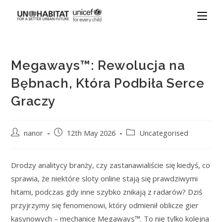
Megaways™: Rewolucja na
Bębnach, Która Podbiła Serce
Graczy
nanor
12th May 2026
Uncategorised
Drodzy analitycy branży, czy zastanawialiście się kiedyś, co
sprawia, że niektóre sloty online stają się prawdziwymi
hitami, podczas gdy inne szybko znikają z radarów? Dziś
przyjrzymy się fenomenowi, który odmienił oblicze gier
kasynowych – mechanice Megaways™. To nie tylko kolejna