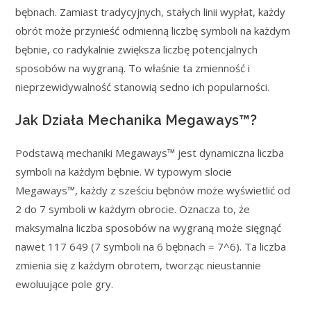
bębnach. Zamiast tradycyjnych, stałych linii wypłat, każdy
obrót może przynieść odmienną liczbę symboli na każdym
bębnie, co radykalnie zwiększa liczbę potencjalnych
sposobów na wygraną. To właśnie ta zmienność i
nieprzewidywalność stanowią sedno ich popularności.
Jak Działa Mechanika Megaways™?
Podstawą mechaniki Megaways™ jest dynamiczna liczba
symboli na każdym bębnie. W typowym slocie
Megaways™, każdy z sześciu bębnów może wyświetlić od
2 do 7 symboli w każdym obrocie. Oznacza to, że
maksymalna liczba sposobów na wygraną może sięgnąć
nawet 117 649 (7 symboli na 6 bębnach = 7^6). Ta liczba
zmienia się z każdym obrotem, tworząc nieustannie
ewoluujące pole gry.