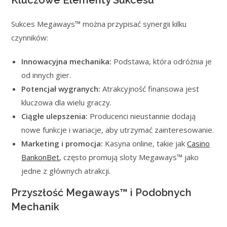
Kluczowe Elementy Sukcesu
Sukces Megaways™ można przypisać synergii kilku
czynników:
Innowacyjna mechanika:
Podstawa, która odróżnia je
od innych gier.
Potencjał wygranych:
Atrakcyjność finansowa jest
kluczowa dla wielu graczy.
Ciągłe ulepszenia:
Producenci nieustannie dodają
nowe funkcje i wariacje, aby utrzymać zainteresowanie.
Marketing i promocja:
Kasyna online, takie jak
Casino
BankonBet
, często promują sloty Megaways™ jako
jedne z głównych atrakcji.
Przyszłość Megaways™ i Podobnych
Mechanik