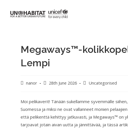
Megaways™-kolikkopel
Lempi
nanor
28th June 2026
Uncategorised
Moi pelikaverit! Tänään sukellamme syvemmälle siihen,
Suomessa ja miksi ne ovat vallanneet monien pelaajien sy
että pelikenttä kehittyy jatkuvasti, ja Megaways™ on y
tarjoavat jotain aivan uutta ja jännittävää, ja tässä arti