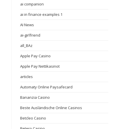
ai companion
ai in finance examples 1
AI News
ai-girlfriend
all_BAz
Apple Pay Casino
Apple Pay Nettikasinot
articles
Automaty Online Paysafecard
Bananzia Casino
Beste Ausländische Online Casinos
Betcleo Casino
Betero Casino