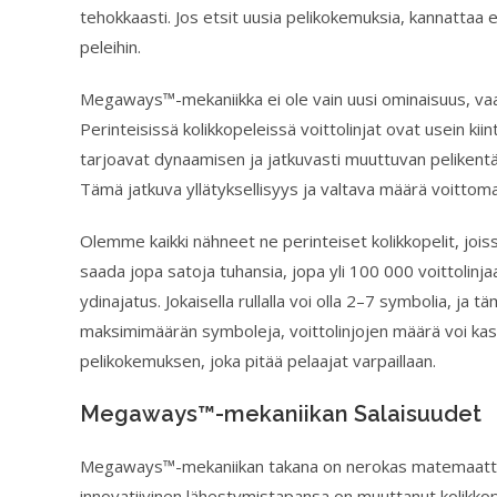
tehokkaasti. Jos etsit uusia pelikokemuksia, kannattaa
peleihin.
Megaways™-mekaniikka ei ole vain uusi ominaisuus, vaan 
Perinteisissä kolikkopeleissä voittolinjat ovat usein kii
tarjoavat dynaamisen ja jatkuvasti muuttuvan pelikentän, 
Tämä jatkuva yllätyksellisyys ja valtava määrä voittomahd
Olemme kaikki nähneet ne perinteiset kolikkopelit, jois
saada jopa satoja tuhansia, jopa yli 100 000 voittolin
ydinajatus. Jokaisella rullalla voi olla 2–7 symbolia, ja t
maksimimäärän symboleja, voittolinjojen määrä voi kasv
pelikokemuksen, joka pitää pelaajat varpaillaan.
Megaways™-mekaniikan Salaisuudet
Megaways™-mekaniikan takana on nerokas matemaattine
innovatiivinen lähestymistapansa on muuttanut kolikko