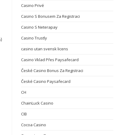
Casino Privé
Casino S Bonusem Za Registraci
Casino S Neterapay
Casino Trustly
A)
casino utan svensk licens
Casino Vklad Přes Paysafecard
České Casino Bonus Za Registraci
České Casino Paysafecard
CH
ChainLuck Casino
CIB
Cocoa Casino