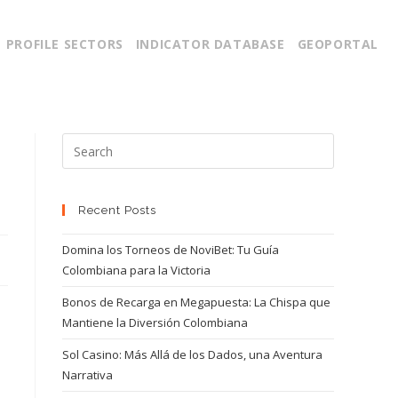
PROFILE SECTORS
INDICATOR DATABASE
GEOPORTAL
Recent Posts
Domina los Torneos de NoviBet: Tu Guía
Colombiana para la Victoria
Bonos de Recarga en Megapuesta: La Chispa que
Mantiene la Diversión Colombiana
Sol Casino: Más Allá de los Dados, una Aventura
Narrativa