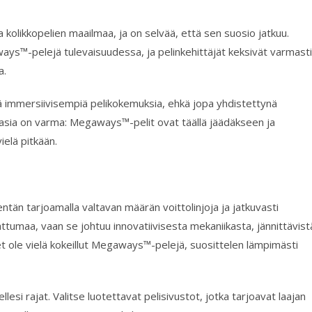
olikkopelien maailmaa, ja on selvää, että sen suosio jatkuu.
-pelejä tulevaisuudessa, ja pelinkehittäjät keksivät varmasti
a.
 immersiivisempiä pelikokemuksia, ehkä jopa yhdistettynä
si asia on varma: Megaways™-pelit ovat täällä jäädäkseen ja
vielä pitkään.
tän tarjoamalla valtavan määrän voittolinjoja ja jatkuvasti
ttumaa, vaan se johtuu innovatiivisesta mekaniikasta, jännittävist
s et ole vielä kokeillut Megaways™-pelejä, suosittelen lämpimästi
llesi rajat. Valitse luotettavat pelisivustot, jotka tarjoavat laajan