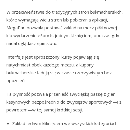
W przeciwieństwie do tradycyjnych stron bukmacherskich,
które wymagają wielu stron lub pobierania aplikacji,
MegaPari pozwala postawić zakład na mecz piłki nożnej
lub wydarzenie eSports jednym kliknięciem, podczas gdy
nadal oglądasz spin slotu.
Interfejs jest uproszczony: kursy pojawiają się
natychmiast obok każdego meczu, a kupony
bukmacherskie ładują się w czasie rzeczywistym bez
opóźnień.
Ta płynność pozwala przenieść zwycięską passę z gier
kasynowych bezpośrednio do zwycięstw sportowych—i z
powrotem—w tej samej krótkiej sesji.
Zakład jednym kliknięciem we wszystkich kategoriach