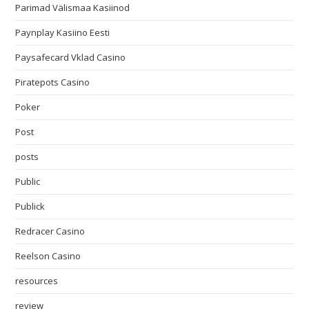
Parimad Välismaa Kasiinod
Paynplay Kasiino Eesti
Paysafecard Vklad Casino
Piratepots Casino
Poker
Post
posts
Public
Publick
Redracer Casino
Reelson Casino
resources
review