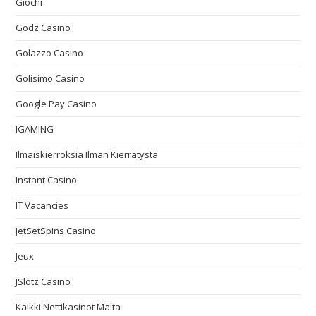
Giochi
Godz Casino
Golazzo Casino
Golisimo Casino
Google Pay Casino
IGAMING
Ilmaiskierroksia Ilman Kierrätystä
Instant Casino
IT Vacancies
JetSetSpins Casino
Jeux
JSlotz Casino
Kaikki Nettikasinot Malta