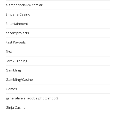
elemporiodelvw.com.ar
Emperia Casino
Entertainment
escort projects
Fast Payouts
first
Forex Trading
Gambling
Gambling/Casino
Games
generative ai adobe photoshop 3
Ginja Casino