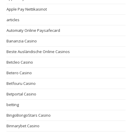
Apple Pay Nettikasinot
articles
Automaty Online Paysafecard
Bananzia Casino
Beste Ausländische Online Casinos
Betcleo Casino
Betero Casino
Betfouru Casino
Betportal Casino
betting
BingoBongoStars Casino
Binnarybet Casino