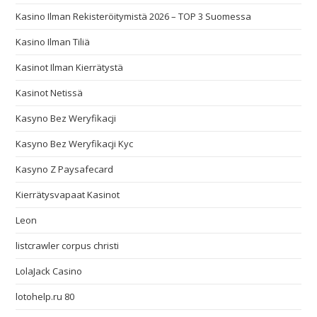
Kasino Ilman Rekisteröitymistä 2026 – TOP 3 Suomessa
Kasino Ilman Tiliä
Kasinot Ilman Kierrätystä
Kasinot Netissä
Kasyno Bez Weryfikacji
Kasyno Bez Weryfikacji Kyc
Kasyno Z Paysafecard
Kierrätysvapaat Kasinot
Leon
listcrawler corpus christi
LolaJack Casino
lotohelp.ru 80