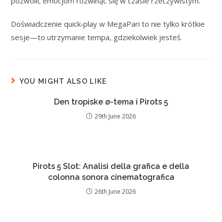
pozwolić emocjom rozwinąć się w czasie rzeczywistym.
Doświadczenie quick‑play w MegaPari to nie tylko krótkie
sesje—to utrzymanie tempa, gdziekolwiek jesteś.
YOU MIGHT ALSO LIKE
Den tropiske ø-tema i Pirots 5
29th June 2026
Pirots 5 Slot: Analisi della grafica e della
colonna sonora cinematografica
26th June 2026