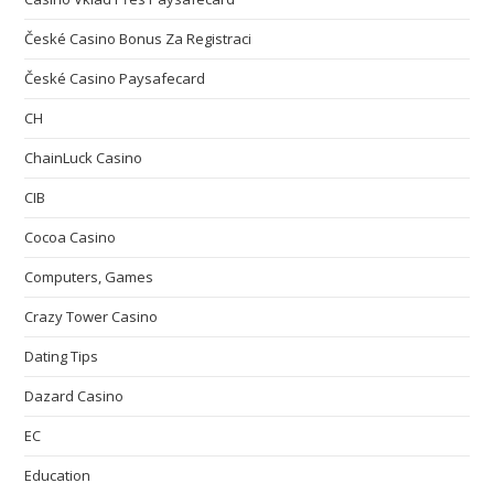
České Casino Bonus Za Registraci
České Casino Paysafecard
CH
ChainLuck Casino
CIB
Cocoa Casino
Computers, Games
Crazy Tower Сasino
Dating Tips
Dazard Casino
EC
Education