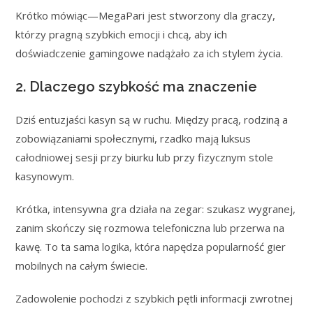
Krótko mówiąc—MegaPari jest stworzony dla graczy,
którzy pragną szybkich emocji i chcą, aby ich
doświadczenie gamingowe nadążało za ich stylem życia.
2. Dlaczego szybkość ma znaczenie
Dziś entuzjaści kasyn są w ruchu. Między pracą, rodziną a
zobowiązaniami społecznymi, rzadko mają luksus
całodniowej sesji przy biurku lub przy fizycznym stole
kasynowym.
Krótka, intensywna gra działa na zegar: szukasz wygranej,
zanim skończy się rozmowa telefoniczna lub przerwa na
kawę. To ta sama logika, która napędza popularność gier
mobilnych na całym świecie.
Zadowolenie pochodzi z szybkich pętli informacji zwrotnej