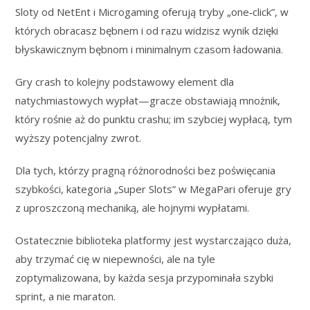
Sloty od NetEnt i Microgaming oferują tryby „one‑click”, w
których obracasz bębnem i od razu widzisz wynik dzięki
błyskawicznym bębnom i minimalnym czasom ładowania.
Gry crash to kolejny podstawowy element dla
natychmiastowych wypłat—gracze obstawiają mnożnik,
który rośnie aż do punktu crashu; im szybciej wypłacą, tym
wyższy potencjalny zwrot.
Dla tych, którzy pragną różnorodności bez poświęcania
szybkości, kategoria „Super Slots” w MegaPari oferuje gry
z uproszczoną mechaniką, ale hojnymi wypłatami.
Ostatecznie biblioteka platformy jest wystarczająco duża,
aby trzymać cię w niepewności, ale na tyle
zoptymalizowana, by każda sesja przypominała szybki
sprint, a nie maraton.