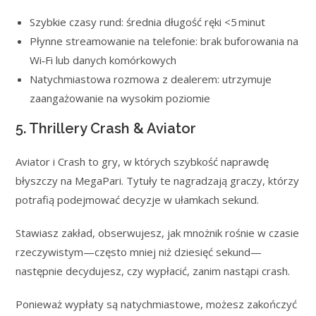
Szybkie czasy rund: średnia długość ręki <5 minut
Płynne streamowanie na telefonie: brak buforowania na
Wi‑Fi lub danych komórkowych
Natychmiastowa rozmowa z dealerem: utrzymuje
zaangażowanie na wysokim poziomie
5. Thrillery Crash & Aviator
Aviator i Crash to gry, w których szybkość naprawdę
błyszczy na MegaPari. Tytuły te nagradzają graczy, którzy
potrafią podejmować decyzje w ułamkach sekund.
Stawiasz zakład, obserwujesz, jak mnożnik rośnie w czasie
rzeczywistym—często mniej niż dziesięć sekund—
następnie decydujesz, czy wypłacić, zanim nastąpi crash.
Ponieważ wypłaty są natychmiastowe, możesz zakończyć