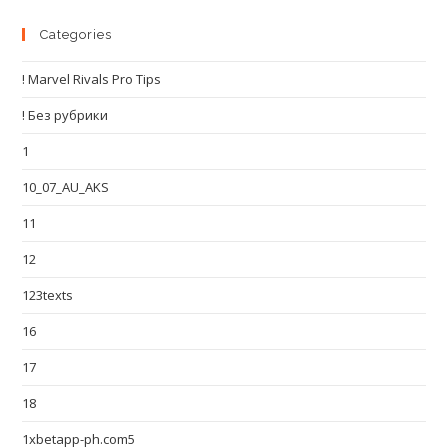
Categories
! Marvel Rivals Pro Tips
! Без рубрики
1
10_07_AU_AKS
11
12
123texts
16
17
18
1xbetapp-ph.com5