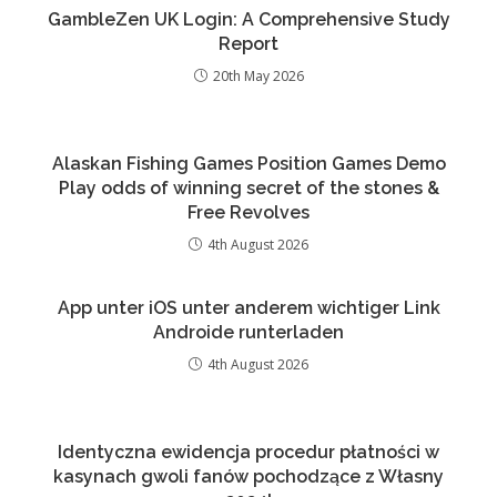
GambleZen UK Login: A Comprehensive Study
Report
20th May 2026
Alaskan Fishing Games Position Games Demo
Play odds of winning secret of the stones &
Free Revolves
4th August 2026
App unter iOS unter anderem wichtiger Link
Androide runterladen
4th August 2026
Identyczna ewidencja procedur płatności w
kasynach gwoli fanów pochodzące z Własny