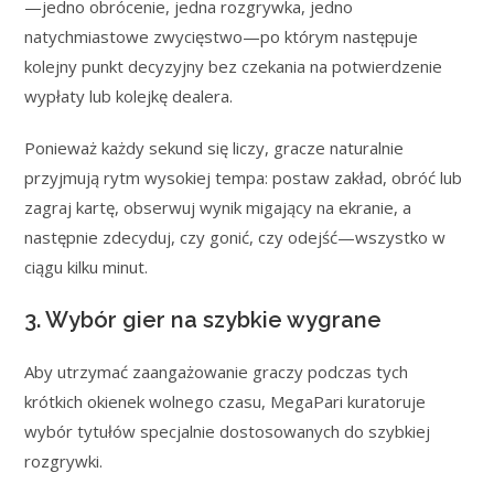
—jedno obrócenie, jedna rozgrywka, jedno
natychmiastowe zwycięstwo—po którym następuje
kolejny punkt decyzyjny bez czekania na potwierdzenie
wypłaty lub kolejkę dealera.
Ponieważ każdy sekund się liczy, gracze naturalnie
przyjmują rytm wysokiej tempa: postaw zakład, obróć lub
zagraj kartę, obserwuj wynik migający na ekranie, a
następnie zdecyduj, czy gonić, czy odejść—wszystko w
ciągu kilku minut.
3. Wybór gier na szybkie wygrane
Aby utrzymać zaangażowanie graczy podczas tych
krótkich okienek wolnego czasu, MegaPari kuratoruje
wybór tytułów specjalnie dostosowanych do szybkiej
rozgrywki.