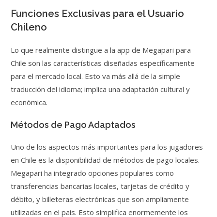
Funciones Exclusivas para el Usuario
Chileno
Lo que realmente distingue a la app de Megapari para
Chile son las características diseñadas específicamente
para el mercado local. Esto va más allá de la simple
traducción del idioma; implica una adaptación cultural y
económica.
Métodos de Pago Adaptados
Uno de los aspectos más importantes para los jugadores
en Chile es la disponibilidad de métodos de pago locales.
Megapari ha integrado opciones populares como
transferencias bancarias locales, tarjetas de crédito y
débito, y billeteras electrónicas que son ampliamente
utilizadas en el país. Esto simplifica enormemente los