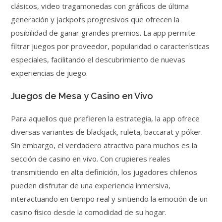
clásicos, video tragamonedas con gráficos de última
generación y jackpots progresivos que ofrecen la
posibilidad de ganar grandes premios. La app permite
filtrar juegos por proveedor, popularidad o características
especiales, facilitando el descubrimiento de nuevas
experiencias de juego.
Juegos de Mesa y Casino en Vivo
Para aquellos que prefieren la estrategia, la app ofrece
diversas variantes de blackjack, ruleta, baccarat y póker.
Sin embargo, el verdadero atractivo para muchos es la
sección de casino en vivo. Con crupieres reales
transmitiendo en alta definición, los jugadores chilenos
pueden disfrutar de una experiencia inmersiva,
interactuando en tiempo real y sintiendo la emoción de un
casino físico desde la comodidad de su hogar.