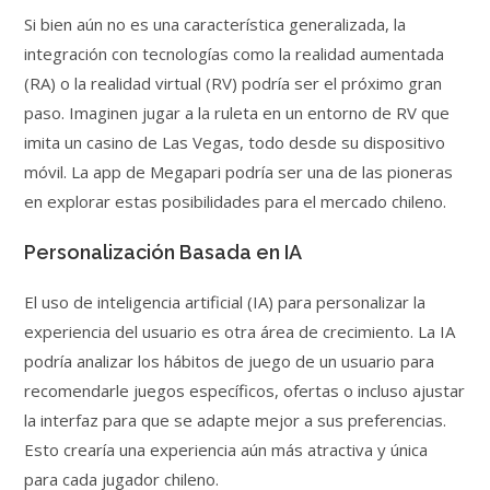
Si bien aún no es una característica generalizada, la
integración con tecnologías como la realidad aumentada
(RA) o la realidad virtual (RV) podría ser el próximo gran
paso. Imaginen jugar a la ruleta en un entorno de RV que
imita un casino de Las Vegas, todo desde su dispositivo
móvil. La app de Megapari podría ser una de las pioneras
en explorar estas posibilidades para el mercado chileno.
Personalización Basada en IA
El uso de inteligencia artificial (IA) para personalizar la
experiencia del usuario es otra área de crecimiento. La IA
podría analizar los hábitos de juego de un usuario para
recomendarle juegos específicos, ofertas o incluso ajustar
la interfaz para que se adapte mejor a sus preferencias.
Esto crearía una experiencia aún más atractiva y única
para cada jugador chileno.