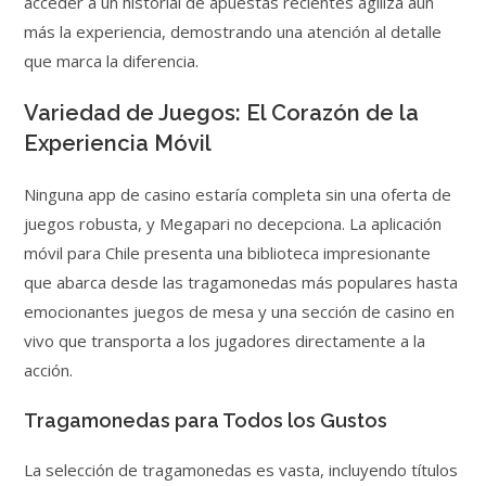
acceder a un historial de apuestas recientes agiliza aún
más la experiencia, demostrando una atención al detalle
que marca la diferencia.
Variedad de Juegos: El Corazón de la
Experiencia Móvil
Ninguna app de casino estaría completa sin una oferta de
juegos robusta, y Megapari no decepciona. La aplicación
móvil para Chile presenta una biblioteca impresionante
que abarca desde las tragamonedas más populares hasta
emocionantes juegos de mesa y una sección de casino en
vivo que transporta a los jugadores directamente a la
acción.
Tragamonedas para Todos los Gustos
La selección de tragamonedas es vasta, incluyendo títulos