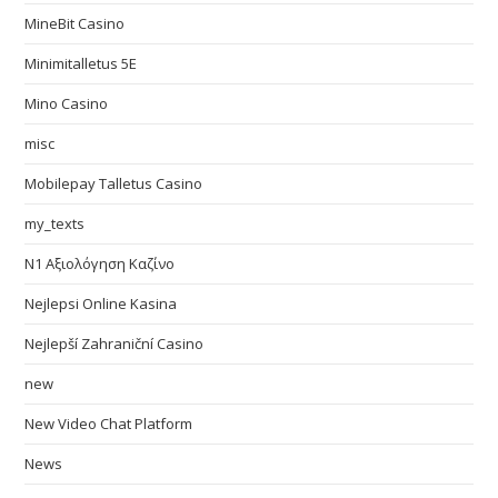
MineBit Casino
Minimitalletus 5E
Mino Casino
misc
Mobilepay Talletus Casino
my_texts
N1 Αξιολόγηση Καζίνο
Nejlepsi Online Kasina
Nejlepší Zahraniční Casino
new
New Video Chat Platform
News