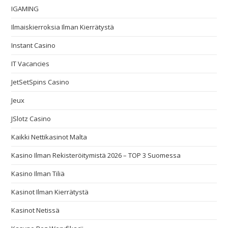
IGAMING
Ilmaiskierroksia Ilman Kierrätystä
Instant Casino
IT Vacancies
JetSetSpins Casino
Jeux
JSlotz Casino
Kaikki Nettikasinot Malta
Kasino Ilman Rekisteröitymistä 2026 – TOP 3 Suomessa
Kasino Ilman Tiliä
Kasinot Ilman Kierrätystä
Kasinot Netissä