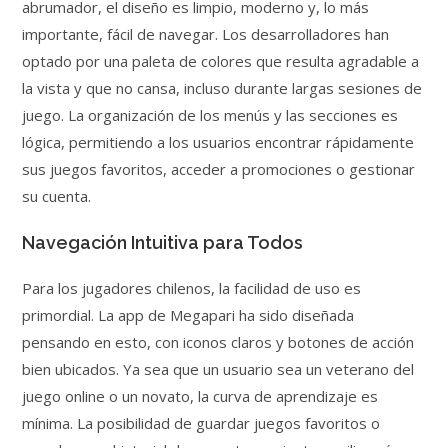
abrumador, el diseño es limpio, moderno y, lo más
importante, fácil de navegar. Los desarrolladores han
optado por una paleta de colores que resulta agradable a
la vista y que no cansa, incluso durante largas sesiones de
juego. La organización de los menús y las secciones es
lógica, permitiendo a los usuarios encontrar rápidamente
sus juegos favoritos, acceder a promociones o gestionar
su cuenta.
Navegación Intuitiva para Todos
Para los jugadores chilenos, la facilidad de uso es
primordial. La app de Megapari ha sido diseñada
pensando en esto, con iconos claros y botones de acción
bien ubicados. Ya sea que un usuario sea un veterano del
juego online o un novato, la curva de aprendizaje es
mínima. La posibilidad de guardar juegos favoritos o