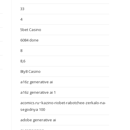
33
4
5bet Casino
6084 done
8
8,6
8ty8 Casino
a16z generative ai
a16z generative ai 1
acomics.ru~kazino-riobet-rabotchee-zerkalo-na-
segodnya 100
adobe generative ai