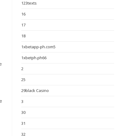
123texts
16
17
18
1xbetapp-ph.com5
1xbetph.ph66
e
2
25
29black Casino
te
3
30
31
32