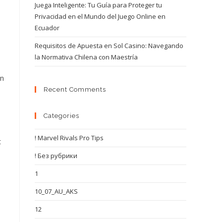
Juega Inteligente: Tu Guía para Proteger tu
Privacidad en el Mundo del Juego Online en
Ecuador
Requisitos de Apuesta en Sol Casino: Navegando
la Normativa Chilena con Maestría
en
Recent Comments
Categories
! Marvel Rivals Pro Tips
t
! Без рубрики
1
10_07_AU_AKS
12