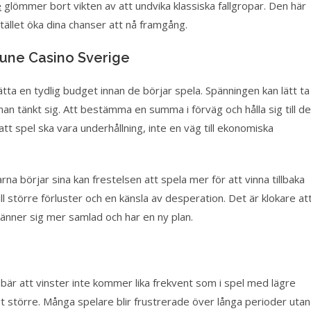
e
glömmer bort vikten av att undvika klassiska fallgropar. Den här
istället öka dina chanser att nå framgång.
une Casino Sverige
 sätta en tydlig budget innan de börjar spela. Spänningen kan lätt ta
n tänkt sig. Att bestämma en summa i förväg och hålla sig till d
t spel ska vara underhållning, inte en väg till ekonomiska
rna börjar sina kan frestelsen att spela mer för att vinna tillbaka
ll större förluster och en känsla av desperation. Det är klokare at
änner sig mer samlad och har en ny plan.
nebär att vinster inte kommer lika frekvent som i spel med lägre
gt större. Många spelare blir frustrerade över långa perioder utan