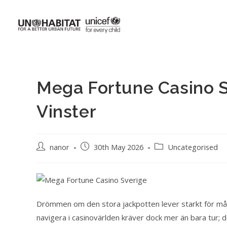
Mega Fortune Casino S
Vinster
nanor
30th May 2026
Uncategorised
Drömmen om den stora jackpotten lever starkt för mån
navigera i casinovärlden kräver dock mer än bara tur;