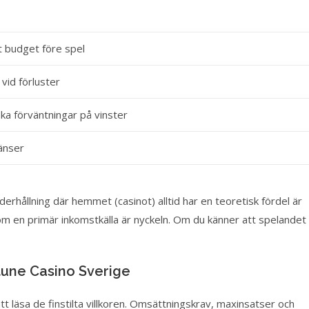
t budget före spel
vid förluster
ska förväntningar på vinster
änser
erhållning där hemmet (casinot) alltid har en teoretisk fördel är
te som en primär inkomstkälla är nyckeln. Om du känner att spelandet
tune Casino Sverige
 läsa de finstilta villkoren. Omsättningskrav, maxinsatser och