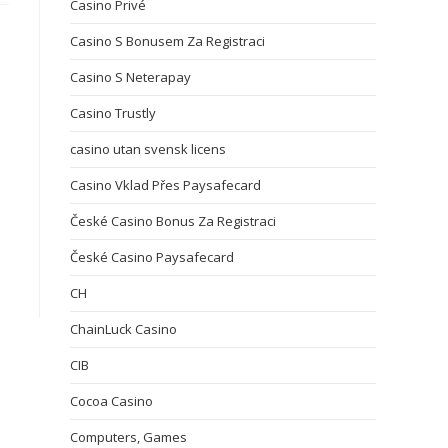
Casino Privé
Casino S Bonusem Za Registraci
Casino S Neterapay
Casino Trustly
casino utan svensk licens
Casino Vklad Přes Paysafecard
České Casino Bonus Za Registraci
České Casino Paysafecard
CH
ChainLuck Casino
CIB
Cocoa Casino
Computers, Games