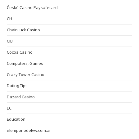
České Casino Paysafecard
CH
ChainLuck Casino
CIB
Cocoa Casino
Computers, Games
Crazy Tower Сasino
Dating Tips
Dazard Casino
EC
Education
elemporiodelvw.com.ar