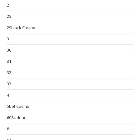
2
25
29black Casino
3
30
31
32
33
4
5bet Casino
6084 done
8