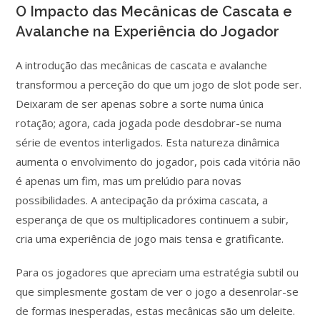
O Impacto das Mecânicas de Cascata e
Avalanche na Experiência do Jogador
A introdução das mecânicas de cascata e avalanche
transformou a perceção do que um jogo de slot pode ser.
Deixaram de ser apenas sobre a sorte numa única
rotação; agora, cada jogada pode desdobrar-se numa
série de eventos interligados. Esta natureza dinâmica
aumenta o envolvimento do jogador, pois cada vitória não
é apenas um fim, mas um prelúdio para novas
possibilidades. A antecipação da próxima cascata, a
esperança de que os multiplicadores continuem a subir,
cria uma experiência de jogo mais tensa e gratificante.
Para os jogadores que apreciam uma estratégia subtil ou
que simplesmente gostam de ver o jogo a desenrolar-se
de formas inesperadas, estas mecânicas são um deleite.