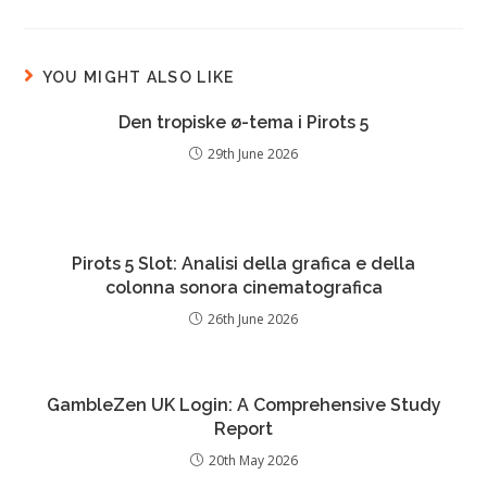
YOU MIGHT ALSO LIKE
Den tropiske ø-tema i Pirots 5
29th June 2026
Pirots 5 Slot: Analisi della grafica e della
colonna sonora cinematografica
26th June 2026
GambleZen UK Login: A Comprehensive Study
Report
20th May 2026