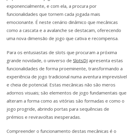
exponencialmente, e com ela, a procura por
funcionalidades que tornem cada jogada mais
emocionante. É neste cenário dinâmico que mecânicas
como a cascata e a avalanche se destacam, oferecendo
uma nova dimensão de jogo que cativa e recompensa.
Para os entusiastas de slots que procuram a próxima
grande novidade, o universo de
SlotsDJ
apresenta estas
funcionalidades de forma proeminente, transformando a
experiência de jogo tradicional numa aventura imprevisível
e cheia de potencial. Estas mecânicas não são meros
adornos visuais; são elementos de jogo fundamentais que
alteram a forma como as vitórias são formadas e como o
jogo progride, abrindo portas para sequências de
prémios e reviravoltas inesperadas.
Compreender o funcionamento destas mecânicas é o