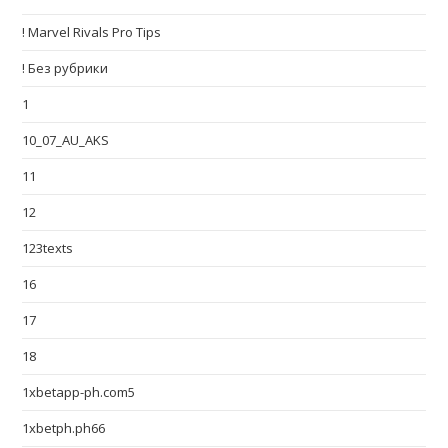
! Marvel Rivals Pro Tips
! Без рубрики
1
10_07_AU_AKS
11
12
123texts
16
17
18
1xbetapp-ph.com5
1xbetph.ph66