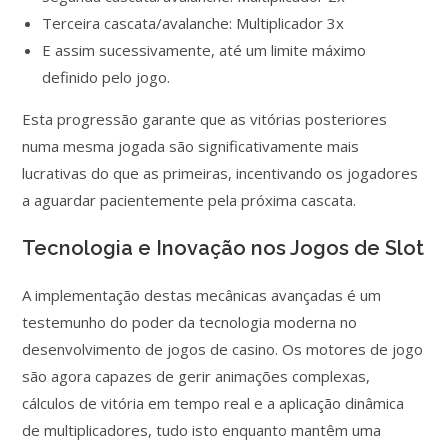
Terceira cascata/avalanche: Multiplicador 3x
E assim sucessivamente, até um limite máximo
definido pelo jogo.
Esta progressão garante que as vitórias posteriores
numa mesma jogada são significativamente mais
lucrativas do que as primeiras, incentivando os jogadores
a aguardar pacientemente pela próxima cascata.
Tecnologia e Inovação nos Jogos de Slot
A implementação destas mecânicas avançadas é um
testemunho do poder da tecnologia moderna no
desenvolvimento de jogos de casino. Os motores de jogo
são agora capazes de gerir animações complexas,
cálculos de vitória em tempo real e a aplicação dinâmica
de multiplicadores, tudo isto enquanto mantêm uma