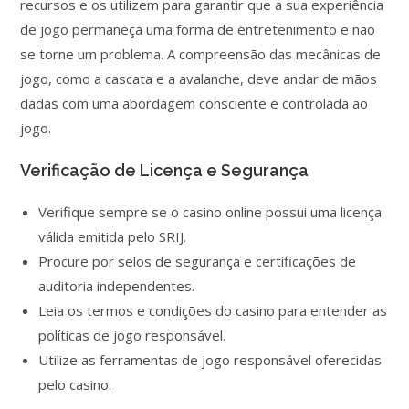
recursos e os utilizem para garantir que a sua experiência
de jogo permaneça uma forma de entretenimento e não
se torne um problema. A compreensão das mecânicas de
jogo, como a cascata e a avalanche, deve andar de mãos
dadas com uma abordagem consciente e controlada ao
jogo.
Verificação de Licença e Segurança
Verifique sempre se o casino online possui uma licença
válida emitida pelo SRIJ.
Procure por selos de segurança e certificações de
auditoria independentes.
Leia os termos e condições do casino para entender as
políticas de jogo responsável.
Utilize as ferramentas de jogo responsável oferecidas
pelo casino.