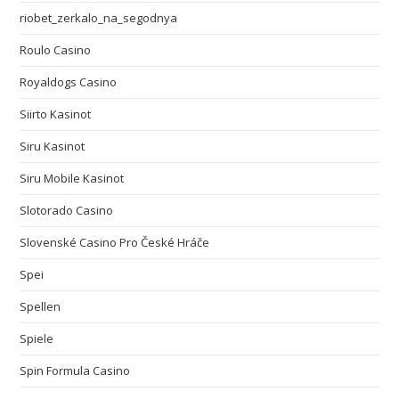
riobet_zerkalo_na_segodnya
Roulo Casino
Royaldogs Casino
Siirto Kasinot
Siru Kasinot
Siru Mobile Kasinot
Slotorado Casino
Slovenské Casino Pro České Hráče
Spei
Spellen
Spiele
Spin Formula Casino