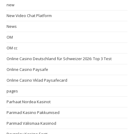
new
New Video Chat Platform
News
OM
OM cc
Online Casino Deutschland für Schweizer 2026: Top 3 Test
Online Casino Paysafe
Online Casino Vklad Paysafecard
pages
Parhaat Nordea Kasinot
Parimad Kasiino Pakkumised
Parimad Välismaa Kasiinod