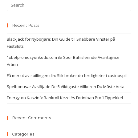
Recent Posts
Blackjack för Nybörjare: Din Guide till Snabbare Vinster på
FastSlots
1xbetpromosyonkodu.com ile Spor Bahislerinde Avantajınızı
Artırın
Få mer ut av spillingen din: Slik bruker du ferdigheter i casinospill
Spelbonusar Avslöjade De 5 Viktigaste Villkoren Du Måste Veta
Energy-on Kaszinó: Bankroll Kezelés Forintban Profi Tippekkel
Recent Comments
Categories