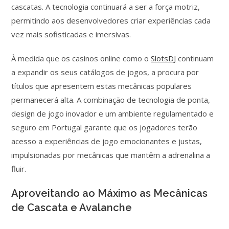
cascatas. A tecnologia continuará a ser a força motriz,
permitindo aos desenvolvedores criar experiências cada
vez mais sofisticadas e imersivas.
À medida que os casinos online como o
SlotsDJ
continuam
a expandir os seus catálogos de jogos, a procura por
títulos que apresentem estas mecânicas populares
permanecerá alta. A combinação de tecnologia de ponta,
design de jogo inovador e um ambiente regulamentado e
seguro em Portugal garante que os jogadores terão
acesso a experiências de jogo emocionantes e justas,
impulsionadas por mecânicas que mantêm a adrenalina a
fluir.
Aproveitando ao Máximo as Mecânicas
de Cascata e Avalanche