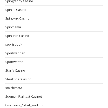
Spingranny Casino
Spinita Casino
SpinLynx Casino
Spinmama
SpinRain Casino
sportsbook
Sportwedden
Sportwetten
Starfy Casino
Stealthbet Casino
stoichimata
Suomen Parhaat Kasinot
t.memirror_1xbet_working