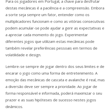
Para os jogadores em Portugal, a chave para desfrutar
destas mecânicas é a paciência e a compreensão. Embora
a sorte seja sempre um fator, entender como os
multiplicadores funcionam e como as vitórias consecutivas
podem acumular-se pode ajudar a gerir as expectativas e
a apreciar cada momento do jogo. Experimentar
diferentes jogos que utilizam estas mecânicas pode
também revelar preferências pessoais em termos de
volatilidade e design.
Lembre-se sempre de jogar dentro dos seus limites e de
encarar o jogo como uma forma de entretenimento. A
emoção das mecânicas de cascata e avalanche é real, mas
a diversão deve ser sempre a prioridade. Ao jogar de
forma responsável e informada, poderá maximizar o seu
prazer e as suas hipóteses de sucesso nestes jogos
dinâmicos.