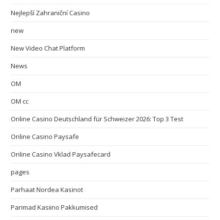
Nejlepší Zahraniční Casino
new
New Video Chat Platform
News
OM
OM cc
Online Casino Deutschland für Schweizer 2026: Top 3 Test
Online Casino Paysafe
Online Casino Vklad Paysafecard
pages
Parhaat Nordea Kasinot
Parimad Kasiino Pakkumised