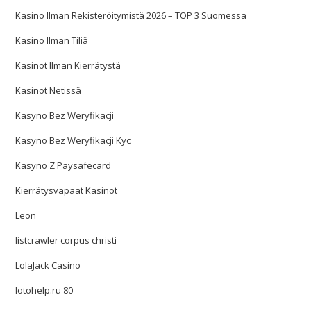
Kasino Ilman Rekisteröitymistä 2026 – TOP 3 Suomessa
Kasino Ilman Tiliä
Kasinot Ilman Kierrätystä
Kasinot Netissä
Kasyno Bez Weryfikacji
Kasyno Bez Weryfikacji Kyc
Kasyno Z Paysafecard
Kierrätysvapaat Kasinot
Leon
listcrawler corpus christi
LolaJack Casino
lotohelp.ru 80