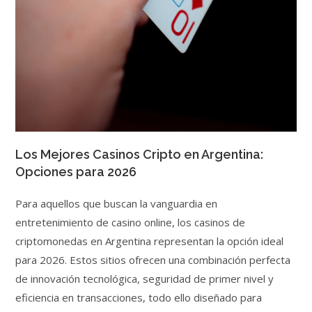
Los Mejores Casinos Cripto en Argentina:
Opciones para 2026
Para aquellos que buscan la vanguardia en
entretenimiento de casino online, los casinos de
criptomonedas en Argentina representan la opción ideal
para 2026. Estos sitios ofrecen una combinación perfecta
de innovación tecnológica, seguridad de primer nivel y
eficiencia en transacciones, todo ello diseñado para