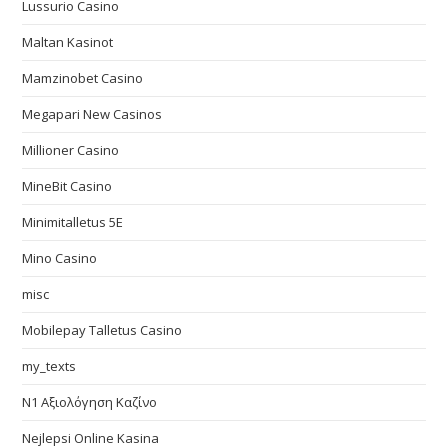
Lussurio Casino
Maltan Kasinot
Mamzinobet Casino
Megapari New Casinos
Millioner Casino
MineBit Casino
Minimitalletus 5E
Mino Casino
misc
Mobilepay Talletus Casino
my_texts
N1 Αξιολόγηση Καζίνο
Nejlepsi Online Kasina