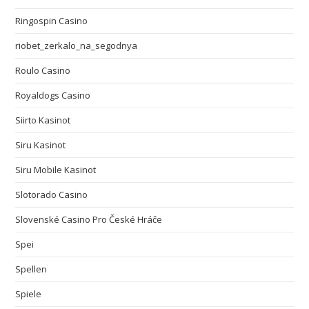
Ringospin Casino
riobet_zerkalo_na_segodnya
Roulo Casino
Royaldogs Casino
Siirto Kasinot
Siru Kasinot
Siru Mobile Kasinot
Slotorado Casino
Slovenské Casino Pro České Hráče
Spei
Spellen
Spiele