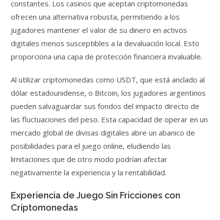
constantes. Los casinos que aceptan criptomonedas
ofrecen una alternativa robusta, permitiendo a los
jugadores mantener el valor de su dinero en activos
digitales menos susceptibles a la devaluación local. Esto
proporciona una capa de protección financiera invaluable.
Al utilizar criptomonedas como USDT, que está anclado al
dólar estadounidense, o Bitcoin, los jugadores argentinos
pueden salvaguardar sus fondos del impacto directo de
las fluctuaciones del peso. Esta capacidad de operar en un
mercado global de divisas digitales abre un abanico de
posibilidades para el juego online, eludiendo las
limitaciones que de otro modo podrían afectar
negativamente la experiencia y la rentabilidad.
Experiencia de Juego Sin Fricciones con
Criptomonedas