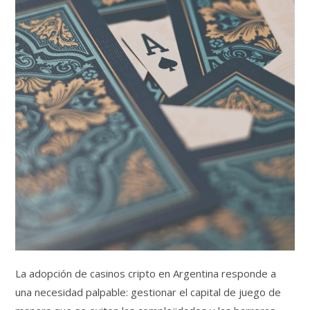
La adopción de casinos cripto en Argentina responde a
una necesidad palpable: gestionar el capital de juego de