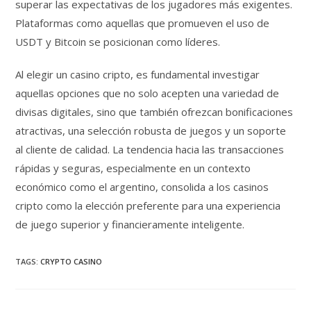
superar las expectativas de los jugadores más exigentes.
Plataformas como aquellas que promueven el uso de
USDT y Bitcoin se posicionan como líderes.
Al elegir un casino cripto, es fundamental investigar
aquellas opciones que no solo acepten una variedad de
divisas digitales, sino que también ofrezcan bonificaciones
atractivas, una selección robusta de juegos y un soporte
al cliente de calidad. La tendencia hacia las transacciones
rápidas y seguras, especialmente en un contexto
económico como el argentino, consolida a los casinos
cripto como la elección preferente para una experiencia
de juego superior y financieramente inteligente.
TAGS:
CRYPTO CASINO