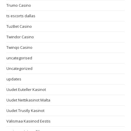
Trumo Casino
ts escorts dallas
TuzBet Casino
Twindor Casino
Twinqo Casino
uncategorised
Uncategorized
updates
Uudet Euteller Kasinot
Uudet Nettikasinot Malta
Uudet Trustly Kasinot
Välismaa Kasiinod Eestis