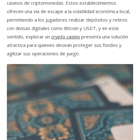
casinos de criptomonedas. Estos establecimientos
ofrecen una vía de escape a la volatilidad económica local,
permitiendo a los jugadores realizar depósitos y retiros
con divisas digitales como Bitcoin y USDT, y en este
sentido, explorar un
crypto casino
presenta una solución
atractiva para quienes desean proteger sus fondos y
agilizar sus operaciones de juego.