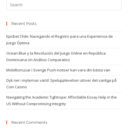
Recent Posts
Epicbet Chile: Navegando el Registro para una Experiencia de
Juego Óptima
Ocean Blue y la Revolución del Juego Online en República
Dominicana Un Análisis Comparativo
Mobilbonusar i Sverige Push-notiser kan vara din bästa vän
Dyk ner i myternas värld: Spelupplevelser utöver det vanliga på
Coin Casino
Navigating the Academic Tightrope: Affordable Essay Help in the
US Without Compromising Integrity
Recent Comments