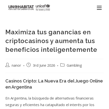
Maximiza tus ganancias en
criptocasinos y aumenta tus
beneficios inteligentemente
nanor
3rd June 2026
Gambling
Casinos Cripto: La Nueva Era del Juego Online
en Argentina
En Argentina, la búsqueda de alternativas financieras
seguras y eficientes ha catapultado el interés por los