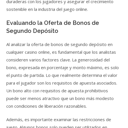
duraderas con los jugadores y asegurar el crecimiento
sostenible en la industria del juego online.
Evaluando la Oferta de Bonos de
Segundo Depósito
Al analizar la oferta de bonos de segundo depósito en
cualquier casino online, es fundamental que los analistas
consideren varios factores clave. La generosidad del
bono, expresada en porcentaje y monto máximo, es solo
el punto de partida. Lo que realmente determina el valor
para el jugador son los requisitos de apuesta asociados.
Un bono alto con requisitos de apuesta prohibitivos
puede ser menos atractivo que un bono más modesto
con condiciones de liberación razonables.
Además, es importante examinar las restricciones de
juego. Algunos bonos solo pueden ser utilizados en