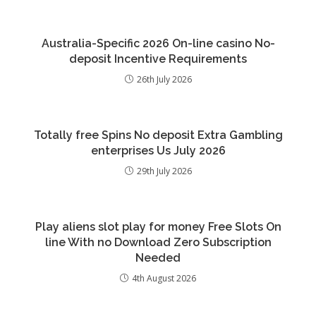
Australia-Specific 2026 On-line casino No-
deposit Incentive Requirements
26th July 2026
Totally free Spins No deposit Extra Gambling
enterprises Us July 2026
29th July 2026
Play aliens slot play for money Free Slots On
line With no Download Zero Subscription
Needed
4th August 2026