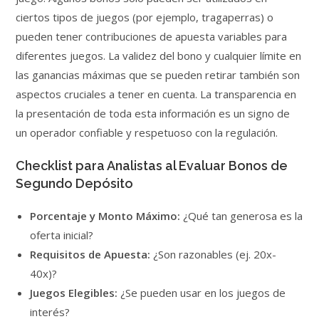
ciertos tipos de juegos (por ejemplo, tragaperras) o
pueden tener contribuciones de apuesta variables para
diferentes juegos. La validez del bono y cualquier límite en
las ganancias máximas que se pueden retirar también son
aspectos cruciales a tener en cuenta. La transparencia en
la presentación de toda esta información es un signo de
un operador confiable y respetuoso con la regulación.
Checklist para Analistas al Evaluar Bonos de
Segundo Depósito
Porcentaje y Monto Máximo:
¿Qué tan generosa es la
oferta inicial?
Requisitos de Apuesta:
¿Son razonables (ej. 20x-
40x)?
Juegos Elegibles:
¿Se pueden usar en los juegos de
interés?