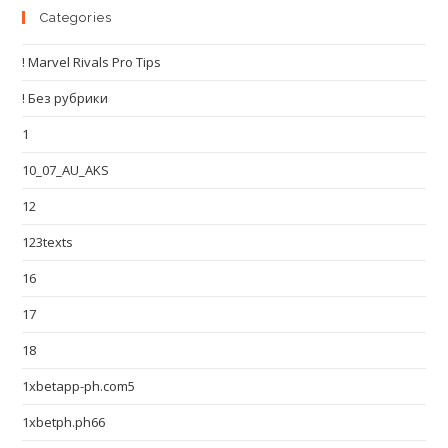
Categories
! Marvel Rivals Pro Tips
! Без рубрики
1
10_07_AU_AKS
12
123texts
16
17
18
1xbetapp-ph.com5
1xbetph.ph66