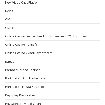
New Video Chat Platform
News
OM
OM cc
Online Casino Deutschland für Schweizer 2026: Top 3 Test
Online Casino Paysafe
Online Casino Vklad Paysafecard
pages
Parhaat Nordea Kasinot
Parimad Kasiino Pakkumised
Parimad Välismaa Kasiinod
Paynplay Kasiino Eesti
Paysafecard Vklad Casino