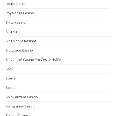
Roulo Casino
Royaldogs Casino
Siirto Kasinot
Siru Kasinot
Siru Mobile Kasinot
Slotorado Casino
Slovenské Casino Pro České Hráče
Spei
Spellen
Spiele
Spin Formula Casino
Spingranny Casino
Spinita Casino