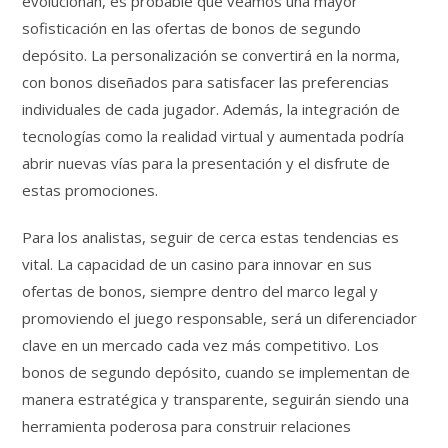
evolucionan, es probable que veamos una mayor
sofisticación en las ofertas de bonos de segundo
depósito. La personalización se convertirá en la norma,
con bonos diseñados para satisfacer las preferencias
individuales de cada jugador. Además, la integración de
tecnologías como la realidad virtual y aumentada podría
abrir nuevas vías para la presentación y el disfrute de
estas promociones.
Para los analistas, seguir de cerca estas tendencias es
vital. La capacidad de un casino para innovar en sus
ofertas de bonos, siempre dentro del marco legal y
promoviendo el juego responsable, será un diferenciador
clave en un mercado cada vez más competitivo. Los
bonos de segundo depósito, cuando se implementan de
manera estratégica y transparente, seguirán siendo una
herramienta poderosa para construir relaciones