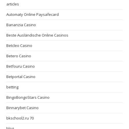
articles
Automaty Online Paysafecard
Bananzia Casino
Beste Ausländische Online Casinos
Betcleo Casino
Betero Casino
Betfouru Casino
Betportal Casino
betting
BingoBongoStars Casino
Binnarybet Casino
bkschool2.ru 70
blog