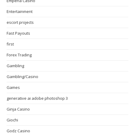
Emperia Casino
Entertainment
escort projects
Fast Payouts
first
Forex Trading
Gambling
Gambling/Casino
Games
generative ai adobe photoshop 3
Ginja Casino
Giochi
Godz Casino