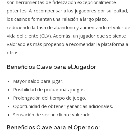
son herramientas de fidelización excepcionalmente
potentes. Al recompensar a los jugadores por su lealtad,
los casinos fomentan una relación a largo plazo,
reduciendo la tasa de abandono y aumentando el valor de
vida del cliente (CLV). Además, un jugador que se siente
valorado es más propenso a recomendar la plataforma a
otros.
Beneficios Clave para el Jugador
Mayor saldo para jugar.
Posibilidad de probar más juegos.
Prolongación del tiempo de juego.
Oportunidad de obtener ganancias adicionales.
Sensación de ser un cliente valorado.
Beneficios Clave para el Operador