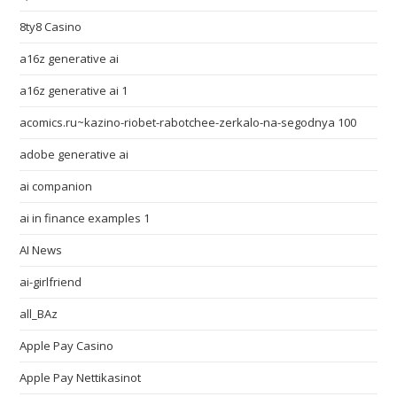
8ty8 Casino
a16z generative ai
a16z generative ai 1
acomics.ru~kazino-riobet-rabotchee-zerkalo-na-segodnya 100
adobe generative ai
ai companion
ai in finance examples 1
AI News
ai-girlfriend
all_BAz
Apple Pay Casino
Apple Pay Nettikasinot