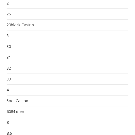
2
25
29black Casino
3
30
31
32
33
4
5bet Casino
6084 done
8
8,6