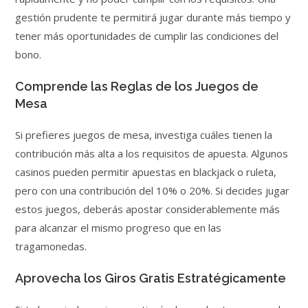
gestión prudente te permitirá jugar durante más tiempo y
tener más oportunidades de cumplir las condiciones del
bono.
Comprende las Reglas de los Juegos de
Mesa
Si prefieres juegos de mesa, investiga cuáles tienen la
contribución más alta a los requisitos de apuesta. Algunos
casinos pueden permitir apuestas en blackjack o ruleta,
pero con una contribución del 10% o 20%. Si decides jugar
estos juegos, deberás apostar considerablemente más
para alcanzar el mismo progreso que en las
tragamonedas.
Aprovecha los Giros Gratis Estratégicamente