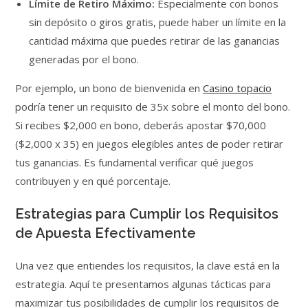
Límite de Retiro Máximo:
Especialmente con bonos
sin depósito o giros gratis, puede haber un límite en la
cantidad máxima que puedes retirar de las ganancias
generadas por el bono.
Por ejemplo, un bono de bienvenida en
Casino topacio
podría tener un requisito de 35x sobre el monto del bono.
Si recibes $2,000 en bono, deberás apostar $70,000
($2,000 x 35) en juegos elegibles antes de poder retirar
tus ganancias. Es fundamental verificar qué juegos
contribuyen y en qué porcentaje.
Estrategias para Cumplir los Requisitos
de Apuesta Efectivamente
Una vez que entiendes los requisitos, la clave está en la
estrategia. Aquí te presentamos algunas tácticas para
maximizar tus posibilidades de cumplir los requisitos de