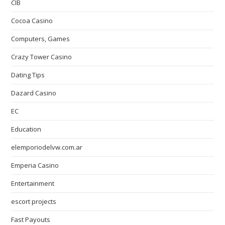
CIB
Cocoa Casino
Computers, Games
Crazy Tower Сasino
Dating Tips
Dazard Casino
EC
Education
elemporiodelvw.com.ar
Emperia Casino
Entertainment
escort projects
Fast Payouts