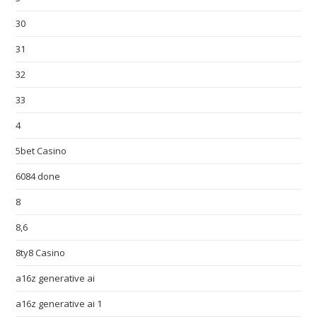
30
31
32
33
4
5bet Casino
6084 done
8
8,6
8ty8 Casino
a16z generative ai
a16z generative ai 1