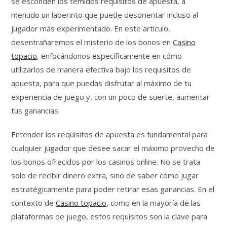
se esconden los temidos requisitos de apuesta, a
menudo un laberinto que puede desorientar incluso al
jugador más experimentado. En este artículo,
desentrañaremos el misterio de los bonos en
Casino
topacio
, enfocándonos específicamente en cómo
utilizarlos de manera efectiva bajo los requisitos de
apuesta, para que puedas disfrutar al máximo de tu
experiencia de juego y, con un poco de suerte, aumentar
tus ganancias.
Entender los requisitos de apuesta es fundamental para
cualquier jugador que desee sacar el máximo provecho de
los bonos ofrecidos por los casinos online. No se trata
solo de recibir dinero extra, sino de saber cómo jugar
estratégicamente para poder retirar esas ganancias. En el
contexto de
Casino topacio
, como en la mayoría de las
plataformas de juego, estos requisitos son la clave para