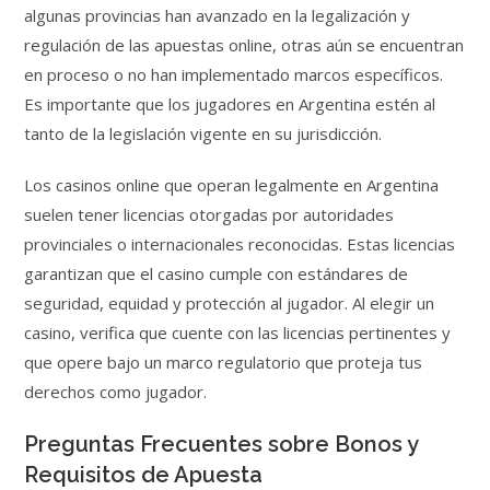
algunas provincias han avanzado en la legalización y
regulación de las apuestas online, otras aún se encuentran
en proceso o no han implementado marcos específicos.
Es importante que los jugadores en Argentina estén al
tanto de la legislación vigente en su jurisdicción.
Los casinos online que operan legalmente en Argentina
suelen tener licencias otorgadas por autoridades
provinciales o internacionales reconocidas. Estas licencias
garantizan que el casino cumple con estándares de
seguridad, equidad y protección al jugador. Al elegir un
casino, verifica que cuente con las licencias pertinentes y
que opere bajo un marco regulatorio que proteja tus
derechos como jugador.
Preguntas Frecuentes sobre Bonos y
Requisitos de Apuesta