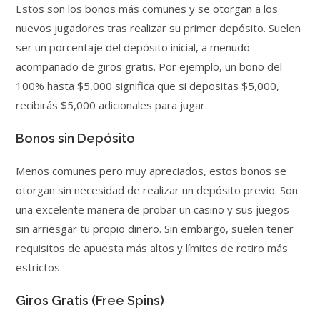
Estos son los bonos más comunes y se otorgan a los
nuevos jugadores tras realizar su primer depósito. Suelen
ser un porcentaje del depósito inicial, a menudo
acompañado de giros gratis. Por ejemplo, un bono del
100% hasta $5,000 significa que si depositas $5,000,
recibirás $5,000 adicionales para jugar.
Bonos sin Depósito
Menos comunes pero muy apreciados, estos bonos se
otorgan sin necesidad de realizar un depósito previo. Son
una excelente manera de probar un casino y sus juegos
sin arriesgar tu propio dinero. Sin embargo, suelen tener
requisitos de apuesta más altos y límites de retiro más
estrictos.
Giros Gratis (Free Spins)