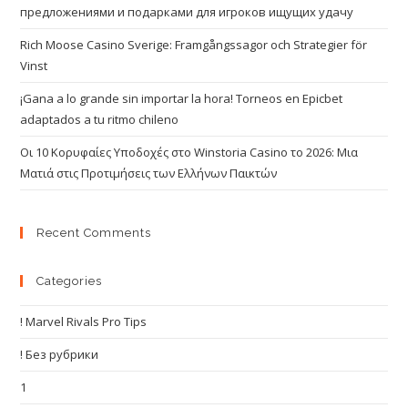
предложениями и подарками для игроков ищущих удачу
Rich Moose Casino Sverige: Framgångssagor och Strategier för
Vinst
¡Gana a lo grande sin importar la hora! Torneos en Epicbet
adaptados a tu ritmo chileno
Οι 10 Κορυφαίες Υποδοχές στο Winstoria Casino το 2026: Μια
Ματιά στις Προτιμήσεις των Ελλήνων Παικτών
Recent Comments
Categories
! Marvel Rivals Pro Tips
! Без рубрики
1