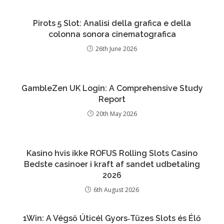
Pirots 5 Slot: Analisi della grafica e della
colonna sonora cinematografica
26th June 2026
GambleZen UK Login: A Comprehensive Study
Report
20th May 2026
Kasino hvis ikke ROFUS Rolling Slots Casino
Bedste casinoer i kraft af sandet udbetaling
2026
6th August 2026
1Win: A Végső Úticél Gyors‑Tüzes Slots és Élő