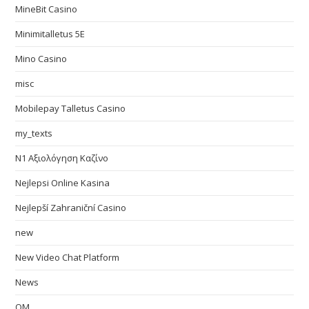
MineBit Casino
Minimitalletus 5E
Mino Casino
misc
Mobilepay Talletus Casino
my_texts
N1 Αξιολόγηση Καζίνο
Nejlepsi Online Kasina
Nejlepší Zahraniční Casino
new
New Video Chat Platform
News
OM