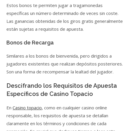
Estos bonos te permiten jugar a tragamonedas
específicas un número determinado de veces sin coste.
Las ganancias obtenidas de los giros gratis generalmente
están sujetas a requisitos de apuesta.
Bonos de Recarga
Similares a los bonos de bienvenida, pero dirigidos a
jugadores existentes que realizan depósitos posteriores.
Son una forma de recompensar la lealtad del jugador.
Descifrando los Requisitos de Apuesta
Específicos de Casino Topacio
En
Casino topacio
, como en cualquier casino online
responsable, los requisitos de apuesta se detallan
claramente en los términos y condiciones de cada