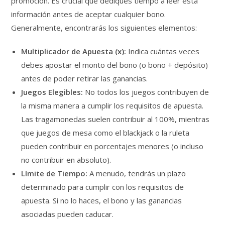
promoción. Es crucial que dediques tiempo a leer esta
información antes de aceptar cualquier bono.
Generalmente, encontrarás los siguientes elementos:
Multiplicador de Apuesta (x):
Indica cuántas veces
debes apostar el monto del bono (o bono + depósito)
antes de poder retirar las ganancias.
Juegos Elegibles:
No todos los juegos contribuyen de
la misma manera a cumplir los requisitos de apuesta.
Las tragamonedas suelen contribuir al 100%, mientras
que juegos de mesa como el blackjack o la ruleta
pueden contribuir en porcentajes menores (o incluso
no contribuir en absoluto).
Límite de Tiempo:
A menudo, tendrás un plazo
determinado para cumplir con los requisitos de
apuesta. Si no lo haces, el bono y las ganancias
asociadas pueden caducar.