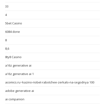
33
4
5bet Casino
6084 done
8
8,6
8ty8 Casino
a16z generative ai
a16z generative ai 1
acomics.ru~kazino-riobet-rabotchee-zerkalo-na-segodnya 100
adobe generative ai
ai companion