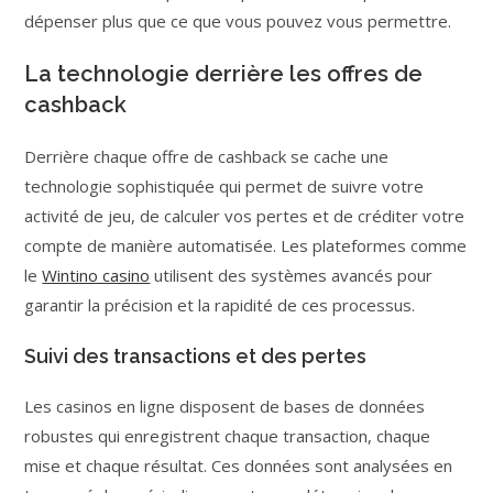
dépenser plus que ce que vous pouvez vous permettre.
La technologie derrière les offres de
cashback
Derrière chaque offre de cashback se cache une
technologie sophistiquée qui permet de suivre votre
activité de jeu, de calculer vos pertes et de créditer votre
compte de manière automatisée. Les plateformes comme
le
Wintino casino
utilisent des systèmes avancés pour
garantir la précision et la rapidité de ces processus.
Suivi des transactions et des pertes
Les casinos en ligne disposent de bases de données
robustes qui enregistrent chaque transaction, chaque
mise et chaque résultat. Ces données sont analysées en