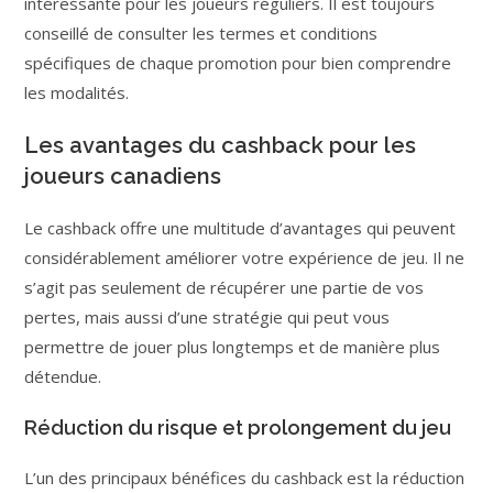
intéressante pour les joueurs réguliers. Il est toujours
conseillé de consulter les termes et conditions
spécifiques de chaque promotion pour bien comprendre
les modalités.
Les avantages du cashback pour les
joueurs canadiens
Le cashback offre une multitude d’avantages qui peuvent
considérablement améliorer votre expérience de jeu. Il ne
s’agit pas seulement de récupérer une partie de vos
pertes, mais aussi d’une stratégie qui peut vous
permettre de jouer plus longtemps et de manière plus
détendue.
Réduction du risque et prolongement du jeu
L’un des principaux bénéfices du cashback est la réduction