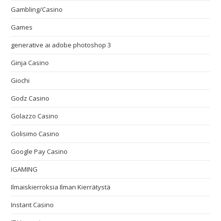
Gambling/Casino
Games
generative ai adobe photoshop 3
Ginja Casino
Giochi
Godz Casino
Golazzo Casino
Golisimo Casino
Google Pay Casino
IGAMING
Ilmaiskierroksia Ilman Kierrätystä
Instant Casino