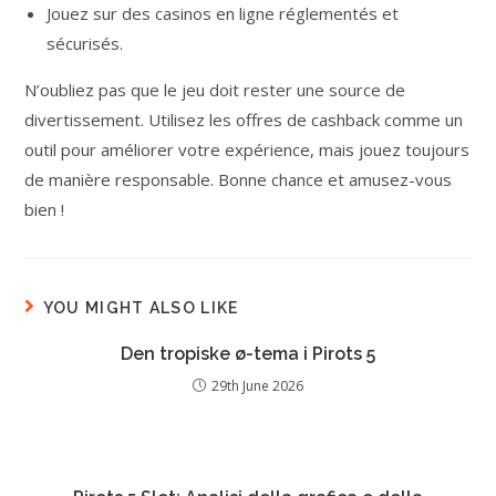
Jouez sur des casinos en ligne réglementés et
sécurisés.
N’oubliez pas que le jeu doit rester une source de
divertissement. Utilisez les offres de cashback comme un
outil pour améliorer votre expérience, mais jouez toujours
de manière responsable. Bonne chance et amusez-vous
bien !
YOU MIGHT ALSO LIKE
Den tropiske ø-tema i Pirots 5
29th June 2026