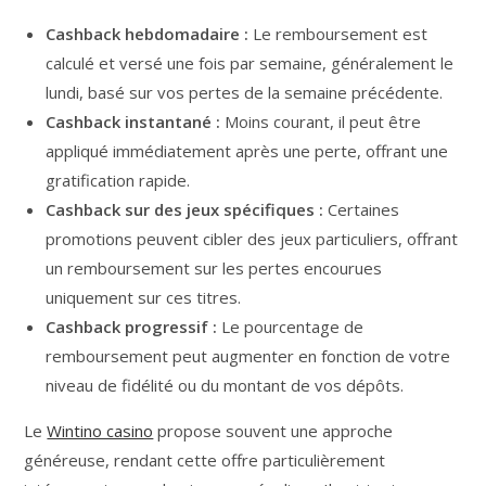
Cashback hebdomadaire :
Le remboursement est
calculé et versé une fois par semaine, généralement le
lundi, basé sur vos pertes de la semaine précédente.
Cashback instantané :
Moins courant, il peut être
appliqué immédiatement après une perte, offrant une
gratification rapide.
Cashback sur des jeux spécifiques :
Certaines
promotions peuvent cibler des jeux particuliers, offrant
un remboursement sur les pertes encourues
uniquement sur ces titres.
Cashback progressif :
Le pourcentage de
remboursement peut augmenter en fonction de votre
niveau de fidélité ou du montant de vos dépôts.
Le
Wintino casino
propose souvent une approche
généreuse, rendant cette offre particulièrement