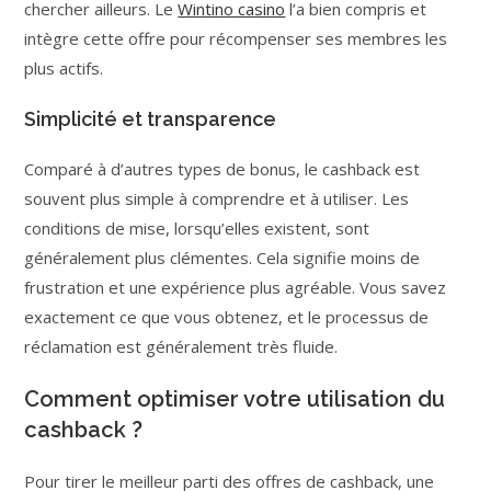
chercher ailleurs. Le
Wintino casino
l’a bien compris et
intègre cette offre pour récompenser ses membres les
plus actifs.
Simplicité et transparence
Comparé à d’autres types de bonus, le cashback est
souvent plus simple à comprendre et à utiliser. Les
conditions de mise, lorsqu’elles existent, sont
généralement plus clémentes. Cela signifie moins de
frustration et une expérience plus agréable. Vous savez
exactement ce que vous obtenez, et le processus de
réclamation est généralement très fluide.
Comment optimiser votre utilisation du
cashback ?
Pour tirer le meilleur parti des offres de cashback, une