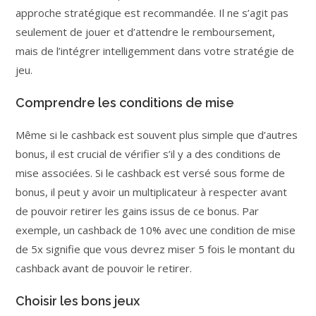
approche stratégique est recommandée. Il ne s’agit pas
seulement de jouer et d’attendre le remboursement,
mais de l’intégrer intelligemment dans votre stratégie de
jeu.
Comprendre les conditions de mise
Même si le cashback est souvent plus simple que d’autres
bonus, il est crucial de vérifier s’il y a des conditions de
mise associées. Si le cashback est versé sous forme de
bonus, il peut y avoir un multiplicateur à respecter avant
de pouvoir retirer les gains issus de ce bonus. Par
exemple, un cashback de 10% avec une condition de mise
de 5x signifie que vous devrez miser 5 fois le montant du
cashback avant de pouvoir le retirer.
Choisir les bons jeux