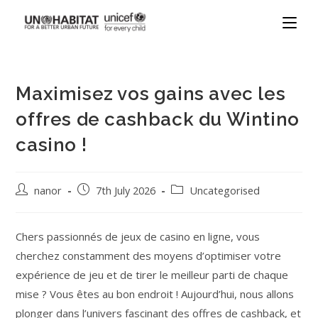
Maximisez vos gains avec les
offres de cashback du Wintino
casino !
nanor
7th July 2026
Uncategorised
Chers passionnés de jeux de casino en ligne, vous
cherchez constamment des moyens d’optimiser votre
expérience de jeu et de tirer le meilleur parti de chaque
mise ? Vous êtes au bon endroit ! Aujourd’hui, nous allons
plonger dans l’univers fascinant des offres de cashback, et