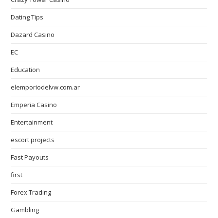
Dating Tips
Dazard Casino
EC
Education
elemporiodelvw.com.ar
Emperia Casino
Entertainment
escort projects
Fast Payouts
first
Forex Trading
Gambling