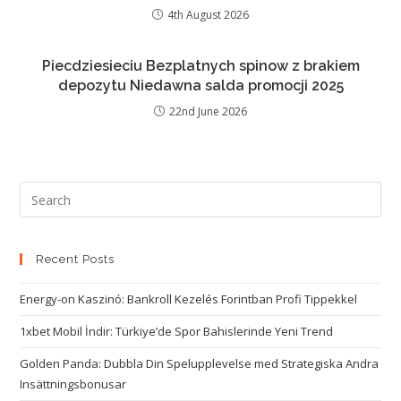
4th August 2026
Piecdziesieciu Bezplatnych spinow z brakiem
depozytu Niedawna salda promocji 2025
22nd June 2026
Recent Posts
Energy-on Kaszinó: Bankroll Kezelés Forintban Profi Tippekkel
1xbet Mobil İndir: Türkiye’de Spor Bahislerinde Yeni Trend
Golden Panda: Dubbla Din Spelupplevelse med Strategiska Andra
Insättningsbonusar