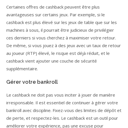
Certaines offres de cashback peuvent être plus
avantageuses sur certains jeux. Par exemple, si le
cashback est plus élevé sur les jeux de table que sur les
machines à sous, il pourrait être judicieux de privilégier
ces derniers si vous cherchez à maximiser votre retour.
De même, si vous jouez à des jeux avec un taux de retour
au joueur (RTP) élevé, le risque est déjà réduit, et le
cashback vient ajouter une couche de sécurité
supplémentaire.
Gérer votre bankroll
Le cashback ne doit pas vous inciter à jouer de manière
irresponsable. Il est essentiel de continuer à gérer votre
bankroll avec discipline. Fixez-vous des limites de dépôt et
de perte, et respectez-les. Le cashback est un outil pour
améliorer votre expérience, pas une excuse pour