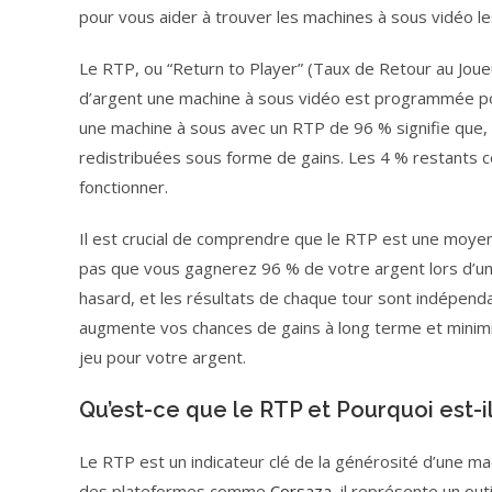
pour vous aider à trouver les machines à sous vidéo le
Le RTP, ou “Return to Player” (Taux de Retour au Joue
d’argent une machine à sous vidéo est programmée po
une machine à sous avec un RTP de 96 % signifie que, 
redistribuées sous forme de gains. Les 4 % restants c
fonctionner.
Il est crucial de comprendre que le RTP est une moyen
pas que vous gagnerez 96 % de votre argent lors d’un
hasard, et les résultats de chaque tour sont indépend
augmente vos chances de gains à long terme et minimi
jeu pour votre argent.
Qu’est-ce que le RTP et Pourquoi est-
Le RTP est un indicateur clé de la générosité d’une ma
des plateformes comme
Corsaza
, il représente un ou