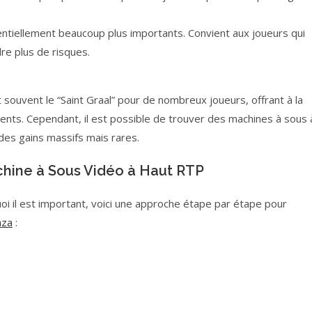
ntiellement beaucoup plus importants. Convient aux joueurs qui
re plus de risques.
t souvent le “Saint Graal” pour de nombreux joueurs, offrant à la
uents. Cependant, il est possible de trouver des machines à sous 
 des gains massifs mais rares.
hine à Sous Vidéo à Haut RTP
i il est important, voici une approche étape par étape pour
aza
: