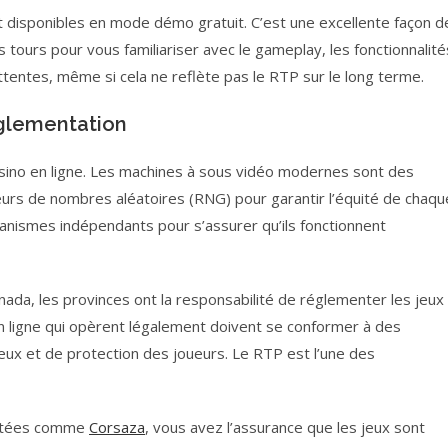
 disponibles en mode démo gratuit. C’est une excellente façon d
 tours pour vous familiariser avec le gameplay, les fonctionnalité
ttentes, même si cela ne reflète pas le RTP sur le long terme.
églementation
asino en ligne. Les machines à sous vidéo modernes sont des
ateurs de nombres aléatoires (RNG) pour garantir l’équité de chaqu
anismes indépendants pour s’assurer qu’ils fonctionnent
anada, les provinces ont la responsabilité de réglementer les jeux
 en ligne qui opèrent légalement doivent se conformer à des
eux et de protection des joueurs. Le RTP est l’une des
entées comme
Corsaza
, vous avez l’assurance que les jeux sont