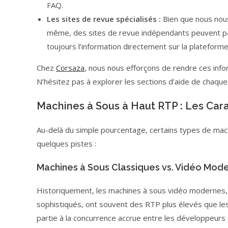
FAQ.
Les sites de revue spécialisés :
Bien que nous nous 
même, des sites de revue indépendants peuvent parf
toujours l’information directement sur la plateforme
Chez
Corsaza
, nous nous efforçons de rendre ces info
N’hésitez pas à explorer les sections d’aide de chaque
Machines à Sous à Haut RTP : Les Car
Au-delà du simple pourcentage, certains types de mach
quelques pistes :
Machines à Sous Classiques vs. Vidéo Mod
Historiquement, les machines à sous vidéo modernes, 
sophistiqués, ont souvent des RTP plus élevés que les
partie à la concurrence accrue entre les développeurs