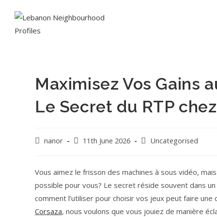
Maximisez Vos Gains a
Le Secret du RTP chez
nanor
11th June 2026
Uncategorised
Vous aimez le frisson des machines à sous vidéo, mais
possible pour vous? Le secret réside souvent dans un
comment l’utiliser pour choisir vos jeux peut faire une
Corsaza
, nous voulons que vous jouiez de manière écla