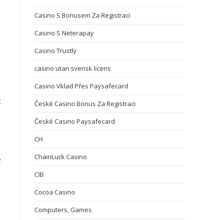
Casino S Bonusem Za Registraci
Casino S Neterapay
Casino Trustly
casino utan svensk licens
Casino Vklad Přes Paysafecard
t
České Casino Bonus Za Registraci
České Casino Paysafecard
CH
ChainLuck Casino
e
CIB
Cocoa Casino
Computers, Games