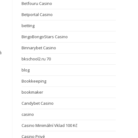
Betfouru Casino
Betportal Casino
betting
BingoBongoStars Casino
Binnarybet Casino
à
bkschool2.ru 70
blog
Bookkeeping
bookmaker
Candybet Casino
casino
Casino Minimální Vklad 100 Kč
Casino Privé