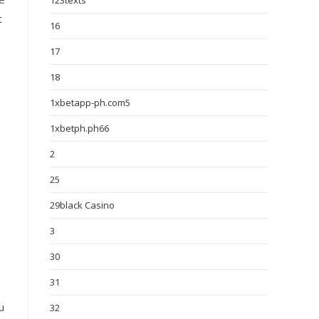
123texts
t
16
17
18
1xbetapp-ph.com5
1xbetph.ph66
2
25
29black Casino
3
30
31
u
32