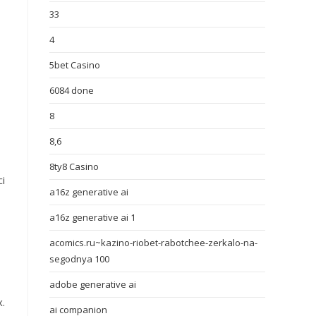
33
4
5bet Casino
6084 done
8
8,6
8ty8 Casino
ci
a16z generative ai
a16z generative ai 1
acomics.ru~kazino-riobet-rabotchee-zerkalo-na-
segodnya 100
adobe generative ai
.
ai companion