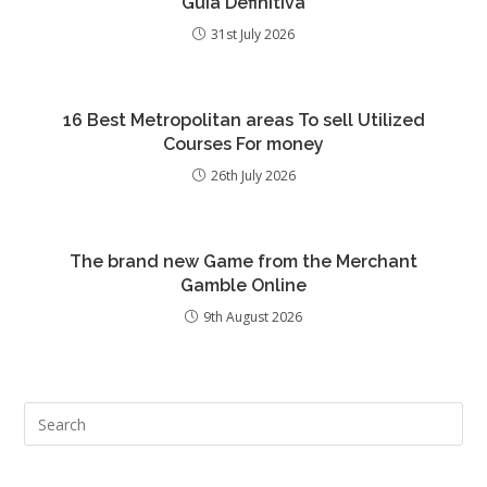
Guía Definitiva
31st July 2026
16 Best Metropolitan areas To sell Utilized
Courses For money
26th July 2026
The brand new Game from the Merchant
Gamble Online
9th August 2026