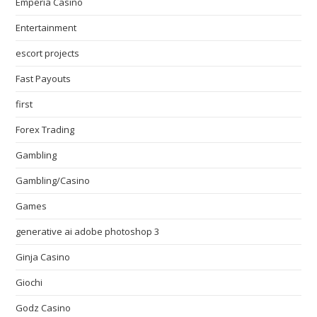
Emperia Casino
Entertainment
escort projects
Fast Payouts
first
Forex Trading
Gambling
Gambling/Casino
Games
generative ai adobe photoshop 3
Ginja Casino
Giochi
Godz Casino