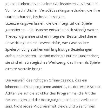
je, die Feinheiten von Online-Glücksspielen zu verstehen.
Von fortschrittlichen Verschlüsselungsmethoden, die Ihre
Daten schützen, bis hin zu strengen
Lizenzierungsverfahren, die die Integrität der Spiele
garantieren – die Branche entwickelt sich ständig weiter.
Treueprogramme sind ein integraler Bestandteil dieser
Entwicklung und ein Beweis dafür, wie Casinos ihre
Spielerbindung stärken und langfristige Beziehungen
aufbauen möchten. Sie sind mehr als nur ein Dankeschön;
sie sind ein strategisches Werkzeug, das Ihnen als Spieler
direkte Vorteile bringt.
Die Auswahl des richtigen Online-Casinos, das ein
lohnendes Treueprogramm anbietet, ist der erste Schritt.
Achten Sie auf die Struktur des Programms, die Art der
Belohnungen und die Bedingungen, die damit verbunden
sind. Nicht jedes Programm ist gleich, und was für den