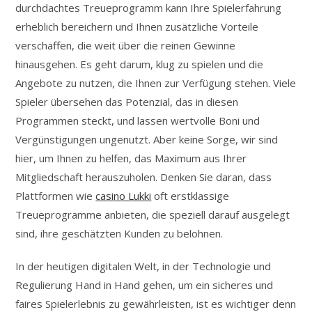
durchdachtes Treueprogramm kann Ihre Spielerfahrung
erheblich bereichern und Ihnen zusätzliche Vorteile
verschaffen, die weit über die reinen Gewinne
hinausgehen. Es geht darum, klug zu spielen und die
Angebote zu nutzen, die Ihnen zur Verfügung stehen. Viele
Spieler übersehen das Potenzial, das in diesen
Programmen steckt, und lassen wertvolle Boni und
Vergünstigungen ungenutzt. Aber keine Sorge, wir sind
hier, um Ihnen zu helfen, das Maximum aus Ihrer
Mitgliedschaft herauszuholen. Denken Sie daran, dass
Plattformen wie
casino Lukki
oft erstklassige
Treueprogramme anbieten, die speziell darauf ausgelegt
sind, ihre geschätzten Kunden zu belohnen.
In der heutigen digitalen Welt, in der Technologie und
Regulierung Hand in Hand gehen, um ein sicheres und
faires Spielerlebnis zu gewährleisten, ist es wichtiger denn