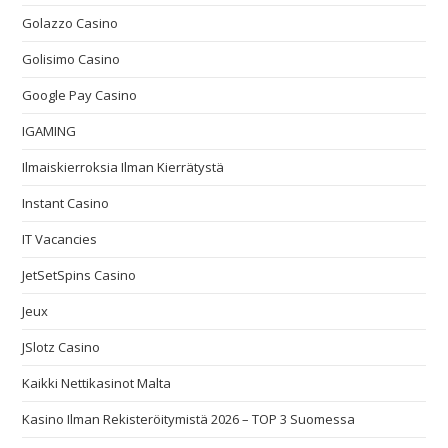
Golazzo Casino
Golisimo Casino
Google Pay Casino
IGAMING
Ilmaiskierroksia Ilman Kierrätystä
Instant Casino
IT Vacancies
JetSetSpins Casino
Jeux
JSlotz Casino
Kaikki Nettikasinot Malta
Kasino Ilman Rekisteröitymistä 2026 – TOP 3 Suomessa