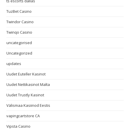
ts escorts dallas
TuzBet Casino
Twindor Casino
Twinqo Casino
uncategorised
Uncategorized
updates
Uudet Euteller Kasinot
Uudet Nettikasinot Malta
Uudet Trustly Kasinot
Välismaa Kasiinod Eestis
vapingcartstore CA
Vipsta Casino