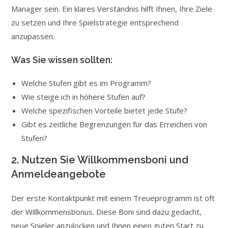
Manager sein. Ein klares Verständnis hilft Ihnen, Ihre Ziele
zu setzen und Ihre Spielstrategie entsprechend
anzupassen.
Was Sie wissen sollten:
Welche Stufen gibt es im Programm?
Wie steige ich in höhere Stufen auf?
Welche spezifischen Vorteile bietet jede Stufe?
Gibt es zeitliche Begrenzungen für das Erreichen von
Stufen?
2. Nutzen Sie Willkommensboni und
Anmeldeangebote
Der erste Kontaktpunkt mit einem Treueprogramm ist oft
der Willkommensbonus. Diese Boni sind dazu gedacht,
neue Spieler anzulocken und Ihnen einen guten Start zu