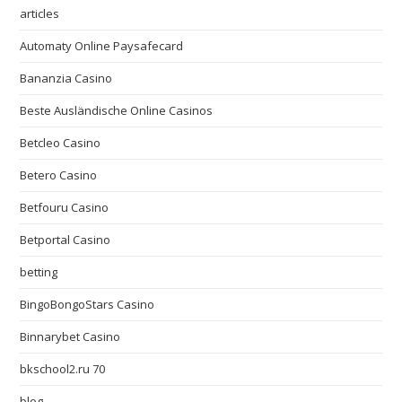
articles
Automaty Online Paysafecard
Bananzia Casino
Beste Ausländische Online Casinos
Betcleo Casino
Betero Casino
Betfouru Casino
Betportal Casino
betting
BingoBongoStars Casino
Binnarybet Casino
bkschool2.ru 70
blog