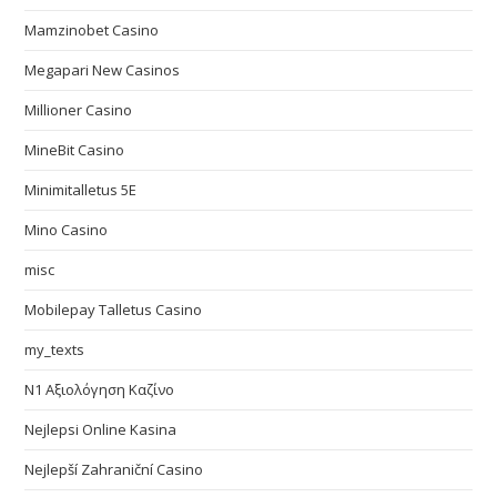
Mamzinobet Casino
Megapari New Casinos
Millioner Casino
MineBit Casino
Minimitalletus 5E
Mino Casino
misc
Mobilepay Talletus Casino
my_texts
N1 Αξιολόγηση Καζίνο
Nejlepsi Online Kasina
Nejlepší Zahraniční Casino