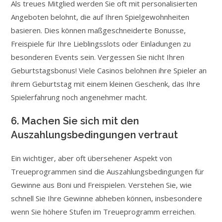
Als treues Mitglied werden Sie oft mit personalisierten
Angeboten belohnt, die auf Ihren Spielgewohnheiten
basieren. Dies können maßgeschneiderte Bonusse,
Freispiele für Ihre Lieblingsslots oder Einladungen zu
besonderen Events sein. Vergessen Sie nicht Ihren
Geburtstagsbonus! Viele Casinos belohnen ihre Spieler an
ihrem Geburtstag mit einem kleinen Geschenk, das Ihre
Spielerfahrung noch angenehmer macht.
6. Machen Sie sich mit den
Auszahlungsbedingungen vertraut
Ein wichtiger, aber oft übersehener Aspekt von
Treueprogrammen sind die Auszahlungsbedingungen für
Gewinne aus Boni und Freispielen. Verstehen Sie, wie
schnell Sie Ihre Gewinne abheben können, insbesondere
wenn Sie höhere Stufen im Treueprogramm erreichen.