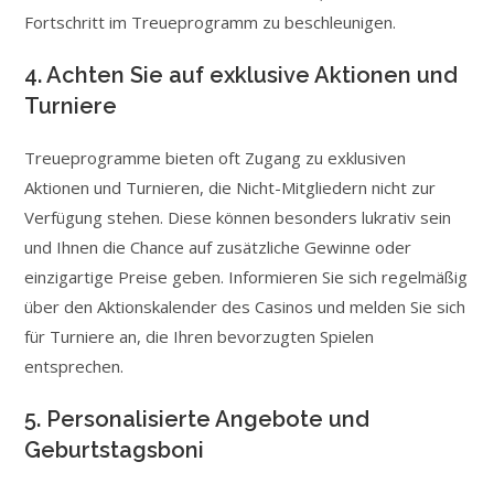
Fortschritt im Treueprogramm zu beschleunigen.
4. Achten Sie auf exklusive Aktionen und
Turniere
Treueprogramme bieten oft Zugang zu exklusiven
Aktionen und Turnieren, die Nicht-Mitgliedern nicht zur
Verfügung stehen. Diese können besonders lukrativ sein
und Ihnen die Chance auf zusätzliche Gewinne oder
einzigartige Preise geben. Informieren Sie sich regelmäßig
über den Aktionskalender des Casinos und melden Sie sich
für Turniere an, die Ihren bevorzugten Spielen
entsprechen.
5. Personalisierte Angebote und
Geburtstagsboni