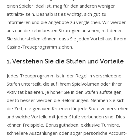
einen Spieler ideal ist, mag für den anderen weniger
attraktiv sein. Deshalb ist es wichtig, sich gut zu
informieren und die Angebote zu vergleichen. Wir werden
uns nun die zehn besten Strategien ansehen, mit denen
Sie sicherstellen können, dass Sie jeden Vorteil aus Ihrem
Casino-Treueprogramm ziehen.
1. Verstehen Sie die Stufen und Vorteile
Jedes Treueprogramm ist in der Regel in verschiedene
Stufen unterteilt, die auf Ihrem Spielvolumen oder Ihrer
Aktivität basieren. Je höher Sie in den Stufen aufsteigen,
desto besser werden die Belohnungen. Nehmen Sie sich
die Zeit, die genauen Kriterien für jede Stufe zu verstehen
und welche Vorteile mit jeder Stufe verbunden sind. Dies
können Freispiele, Bonusguthaben, exklusive Turniere,
schnellere Auszahlungen oder sogar persönliche Account-