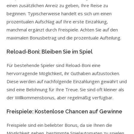
einen zusätzlichen Anreiz zu geben, Ihre Reise zu
beginnen. Typischerweise handelt es sich um einen
prozentualen Aufschlag auf Ihre erste Einzahlung,
manchmal ergänzt durch Freispiele. Achten Sie auf den
maximalen Bonusbetrag und die prozentuale Aufteilung.
Reload-Boni: Bleiben Sie im Spiel
Für bestehende Spieler sind Reload-Boni eine
hervorragende Möglichkeit, ihr Guthaben aufzustocken.
Diese werden auf nachfolgende Einzahlungen gewährt und
sind eine Belohnung für Ihre Treue. Sie sind oft kleiner als
der Willkommensbonus, aber regelmäßig verfügbar.
Freispiele: Kostenlose Chancen auf Gewinne
Freispiele sind ein beliebter Bonus, da sie Ihnen die
Möglichkeit geben, bestimmte Spielautomaten zu spielen,