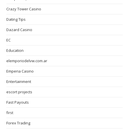
Crazy Tower Сasino
Dating Tips
Dazard Casino
EC
Education
elemporiodelvw.com.ar
Emperia Casino
Entertainment
escort projects
Fast Payouts
first
Forex Trading