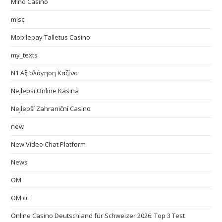
Mino Casino
misc
Mobilepay Talletus Casino
my_texts
N1 Αξιολόγηση Καζίνο
Nejlepsi Online Kasina
Nejlepší Zahraniční Casino
new
New Video Chat Platform
News
OM
OM cc
Online Casino Deutschland für Schweizer 2026: Top 3 Test