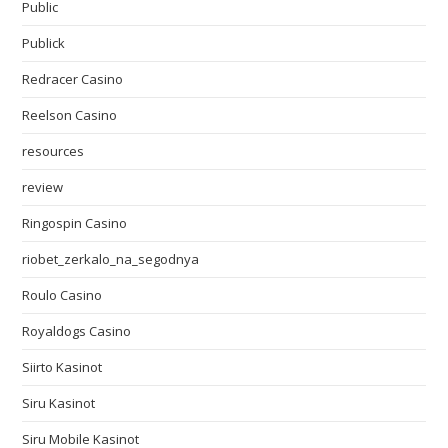
Public
Publick
Redracer Casino
Reelson Casino
resources
review
Ringospin Casino
riobet_zerkalo_na_segodnya
Roulo Casino
Royaldogs Casino
Siirto Kasinot
Siru Kasinot
Siru Mobile Kasinot