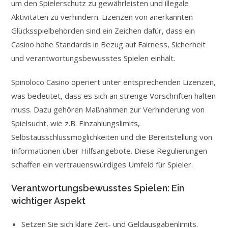
um den Spielerschutz zu gewährleisten und illegale
Aktivitäten zu verhindern. Lizenzen von anerkannten
Glücksspielbehörden sind ein Zeichen dafür, dass ein
Casino hohe Standards in Bezug auf Fairness, Sicherheit
und verantwortungsbewusstes Spielen einhält.
Spinoloco Casino operiert unter entsprechenden Lizenzen,
was bedeutet, dass es sich an strenge Vorschriften halten
muss. Dazu gehören Maßnahmen zur Verhinderung von
Spielsucht, wie z.B. Einzahlungslimits,
Selbstausschlussmöglichkeiten und die Bereitstellung von
Informationen über Hilfsangebote. Diese Regulierungen
schaffen ein vertrauenswürdiges Umfeld für Spieler.
Verantwortungsbewusstes Spielen: Ein
wichtiger Aspekt
Setzen Sie sich klare Zeit- und Geldausgabenlimits.