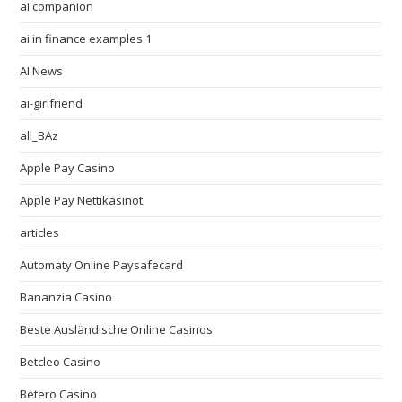
ai companion
ai in finance examples 1
AI News
ai-girlfriend
all_BAz
Apple Pay Casino
Apple Pay Nettikasinot
articles
Automaty Online Paysafecard
Bananzia Casino
Beste Ausländische Online Casinos
Betcleo Casino
Betero Casino