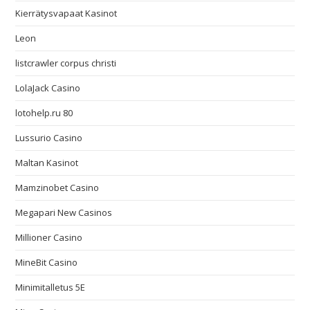
Kierrätysvapaat Kasinot
Leon
listcrawler corpus christi
LolaJack Casino
lotohelp.ru 80
Lussurio Casino
Maltan Kasinot
Mamzinobet Casino
Megapari New Casinos
Millioner Casino
MineBit Casino
Minimitalletus 5E