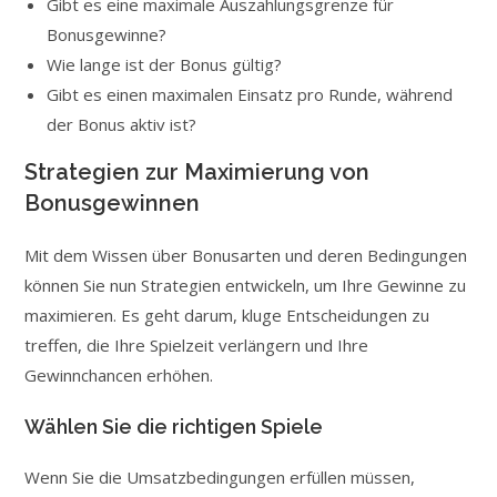
Gibt es eine maximale Auszahlungsgrenze für
Bonusgewinne?
Wie lange ist der Bonus gültig?
Gibt es einen maximalen Einsatz pro Runde, während
der Bonus aktiv ist?
Strategien zur Maximierung von
Bonusgewinnen
Mit dem Wissen über Bonusarten und deren Bedingungen
können Sie nun Strategien entwickeln, um Ihre Gewinne zu
maximieren. Es geht darum, kluge Entscheidungen zu
treffen, die Ihre Spielzeit verlängern und Ihre
Gewinnchancen erhöhen.
Wählen Sie die richtigen Spiele
Wenn Sie die Umsatzbedingungen erfüllen müssen,