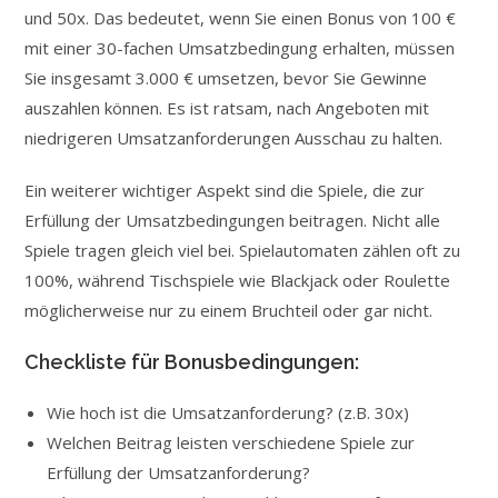
und 50x. Das bedeutet, wenn Sie einen Bonus von 100 €
mit einer 30-fachen Umsatzbedingung erhalten, müssen
Sie insgesamt 3.000 € umsetzen, bevor Sie Gewinne
auszahlen können. Es ist ratsam, nach Angeboten mit
niedrigeren Umsatzanforderungen Ausschau zu halten.
Ein weiterer wichtiger Aspekt sind die Spiele, die zur
Erfüllung der Umsatzbedingungen beitragen. Nicht alle
Spiele tragen gleich viel bei. Spielautomaten zählen oft zu
100%, während Tischspiele wie Blackjack oder Roulette
möglicherweise nur zu einem Bruchteil oder gar nicht.
Checkliste für Bonusbedingungen:
Wie hoch ist die Umsatzanforderung? (z.B. 30x)
Welchen Beitrag leisten verschiedene Spiele zur
Erfüllung der Umsatzanforderung?