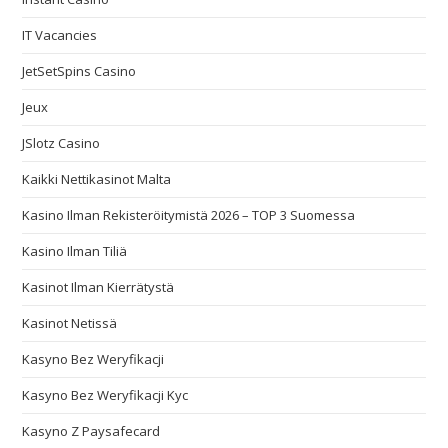
IT Vacancies
JetSetSpins Casino
Jeux
JSlotz Casino
Kaikki Nettikasinot Malta
Kasino Ilman Rekisteröitymistä 2026 – TOP 3 Suomessa
Kasino Ilman Tiliä
Kasinot Ilman Kierrätystä
Kasinot Netissä
Kasyno Bez Weryfikacji
Kasyno Bez Weryfikacji Kyc
Kasyno Z Paysafecard