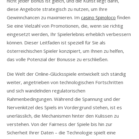
nicht jeder Bonus ist gleich, und die Kunst liegt darin,
diese Angebote strategisch zu nutzen, um Ihre
Gewinnchancen zu maximieren. Im
casino Spinoloco
finden
Sie eine Vielzahl von Promotionen, die, wenn sie richtig
eingesetzt werden, Ihr Spielerlebnis erheblich verbessern
können. Dieser Leitfaden ist speziell für Sie als
österreichischen Spieler konzipiert, um Ihnen zu helfen,
das volle Potenzial der Bonusse zu erschließen.
Die Welt der Online-Glücksspiele entwickelt sich ständig
weiter, angetrieben von technologischen Fortschritten
und sich wandelnden regulatorischen
Rahmenbedingungen. Während die Spannung und der
Nervenkitzel des Spiels im Vordergrund stehen, ist es
unerlässlich, die Mechanismen hinter den Kulissen zu
verstehen. Von der Fairness der Spiele bis hin zur
Sicherheit Ihrer Daten – die Technologie spielt eine