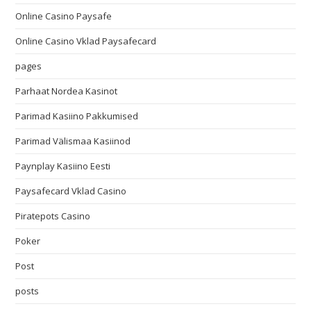
Online Casino Paysafe
Online Casino Vklad Paysafecard
pages
Parhaat Nordea Kasinot
Parimad Kasiino Pakkumised
Parimad Välismaa Kasiinod
Paynplay Kasiino Eesti
Paysafecard Vklad Casino
Piratepots Casino
Poker
Post
posts