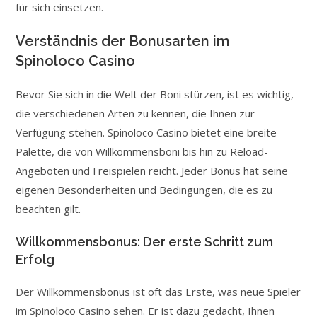
für sich einsetzen.
Verständnis der Bonusarten im
Spinoloco Casino
Bevor Sie sich in die Welt der Boni stürzen, ist es wichtig,
die verschiedenen Arten zu kennen, die Ihnen zur
Verfügung stehen. Spinoloco Casino bietet eine breite
Palette, die von Willkommensboni bis hin zu Reload-
Angeboten und Freispielen reicht. Jeder Bonus hat seine
eigenen Besonderheiten und Bedingungen, die es zu
beachten gilt.
Willkommensbonus: Der erste Schritt zum
Erfolg
Der Willkommensbonus ist oft das Erste, was neue Spieler
im Spinoloco Casino sehen. Er ist dazu gedacht, Ihnen