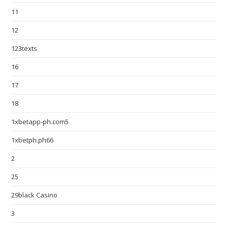
11
12
123texts
16
17
18
1xbetapp-ph.com5
1xbetph.ph66
2
25
29black Casino
3