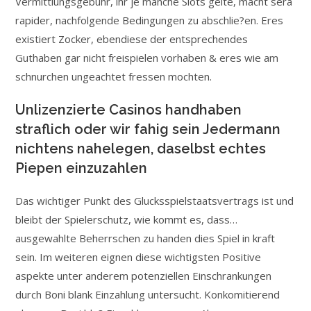
Vermittlungsgebuhr, ihr je manche Slots gelte, macht sera
rapider, nachfolgende Bedingungen zu abschlie?en. Eres
existiert Zocker, ebendiese der entsprechendes
Guthaben gar nicht freispielen vorhaben & eres wie am
schnurchen ungeachtet fressen mochten.
Unlizenzierte Casinos handhaben
straflich oder wir fahig sein Jedermann
nichtens nahelegen, daselbst echtes
Piepen einzuzahlen
Das wichtiger Punkt des Glucksspielstaatsvertrags ist und
bleibt der Spielerschutz, wie kommt es, dass…
ausgewahlte Beherrschen zu handen dies Spiel in kraft
sein. Im weiteren eignen diese wichtigsten Positive
aspekte unter anderem potenziellen Einschrankungen
durch Boni blank Einzahlung untersucht. Konkomitierend