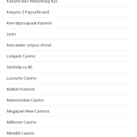
Kasyno Bez Weryfikacji Kyc
Kasyno Z Paysafecard
Kierrätysvapaat Kasinot
Leon
listcrawler corpus christi
LolaJack Casino
lotohelp.ru 80
Lussurio Casino
Maltan Kasinot
Mamzinobet Casino
Megapari New Casinos
Millioner Casino
MineBit Casino