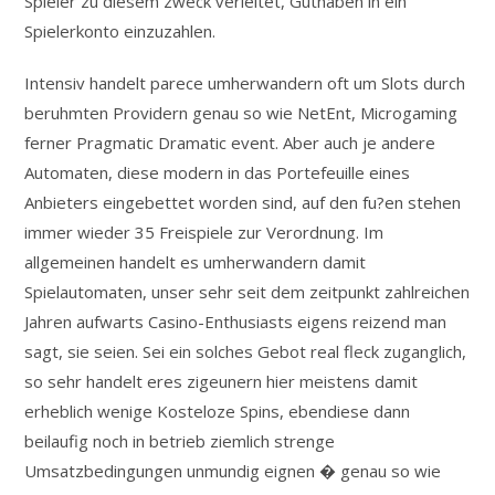
Spieler zu diesem zweck verleitet, Guthaben in ein
Spielerkonto einzuzahlen.
Intensiv handelt parece umherwandern oft um Slots durch
beruhmten Providern genau so wie NetEnt, Microgaming
ferner Pragmatic Dramatic event. Aber auch je andere
Automaten, diese modern in das Portefeuille eines
Anbieters eingebettet worden sind, auf den fu?en stehen
immer wieder 35 Freispiele zur Verordnung. Im
allgemeinen handelt es umherwandern damit
Spielautomaten, unser sehr seit dem zeitpunkt zahlreichen
Jahren aufwarts Casino-Enthusiasts eigens reizend man
sagt, sie seien. Sei ein solches Gebot real fleck zuganglich,
so sehr handelt eres zigeunern hier meistens damit
erheblich wenige Kosteloze Spins, ebendiese dann
beilaufig noch in betrieb ziemlich strenge
Umsatzbedingungen unmundig eignen � genau so wie