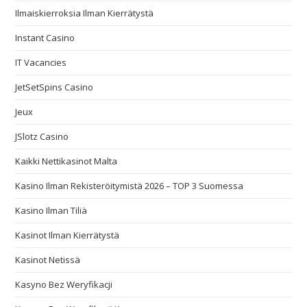
Ilmaiskierroksia Ilman Kierrätystä
Instant Casino
IT Vacancies
JetSetSpins Casino
Jeux
JSlotz Casino
Kaikki Nettikasinot Malta
Kasino Ilman Rekisteröitymistä 2026 – TOP 3 Suomessa
Kasino Ilman Tiliä
Kasinot Ilman Kierrätystä
Kasinot Netissä
Kasyno Bez Weryfikacji