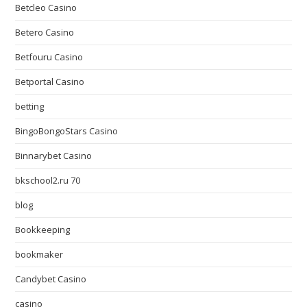
Betcleo Casino
Betero Casino
Betfouru Casino
Betportal Casino
betting
BingoBongoStars Casino
Binnarybet Casino
bkschool2.ru 70
blog
Bookkeeping
bookmaker
Candybet Casino
casino