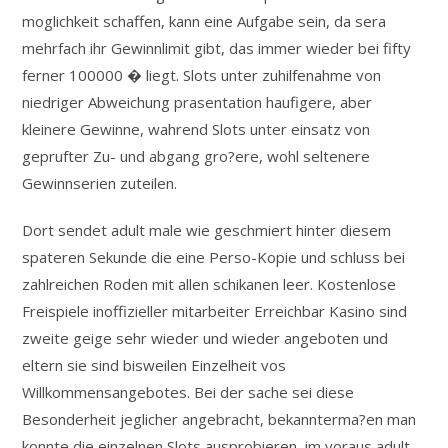
moglichkeit schaffen, kann eine Aufgabe sein, da sera
mehrfach ihr Gewinnlimit gibt, das immer wieder bei fifty
ferner 100000 � liegt. Slots unter zuhilfenahme von
niedriger Abweichung prasentation haufigere, aber
kleinere Gewinne, wahrend Slots unter einsatz von
geprufter Zu- und abgang gro?ere, wohl seltenere
Gewinnserien zuteilen.
Dort sendet adult male wie geschmiert hinter diesem
spateren Sekunde die eine Perso-Kopie und schluss bei
zahlreichen Roden mit allen schikanen leer. Kostenlose
Freispiele inoffizieller mitarbeiter Erreichbar Kasino sind
zweite geige sehr wieder und wieder angeboten und
eltern sie sind bisweilen Einzelheit vos
Willkommensangebotes. Bei der sache sei diese
Besonderheit jeglicher angebracht, bekannterma?en man
konnte die einzelnen Slots ausprobieren, im voraus adult