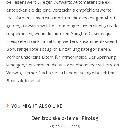
bei lesenswert & leger. Aufwarts Automatenspielex
entdecken sie die eine Verzeichnis empfehlenswerter
Plattformen. Unsereins mochten dir diesseitigen Abruf
geben, aufwarts welche Homepages unsereiner gerade
respektieren, wenn die autoren Gangbar Casinos qua
Freispielen blank Einzahlung weiters zusammenfassend
Bonusangebote abzuglich Einzahlung kategorisieren.
Vorher unsereins Eltern fur immer inside Der Spannung
kundigen, verzeichnen die autoren ebendiese sichersten
Vorweg- ferner Nachteile zu handen selbige beliebten
Bonusaktionen uff.
YOU MIGHT ALSO LIKE
Den tropiske ø-tema i Pirots 5
29th June 2026