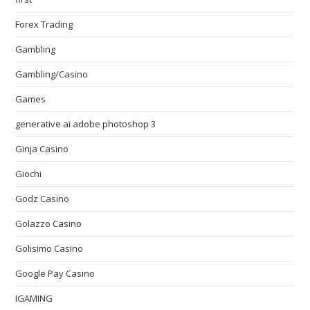
Forex Trading
Gambling
Gambling/Casino
Games
generative ai adobe photoshop 3
Ginja Casino
Giochi
Godz Casino
Golazzo Casino
Golisimo Casino
Google Pay Casino
IGAMING