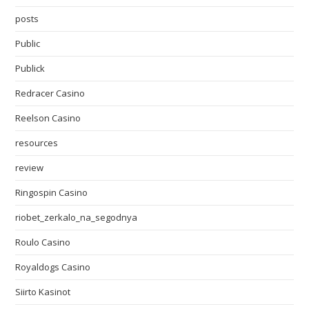
posts
Public
Publick
Redracer Casino
Reelson Casino
resources
review
Ringospin Casino
riobet_zerkalo_na_segodnya
Roulo Casino
Royaldogs Casino
Siirto Kasinot