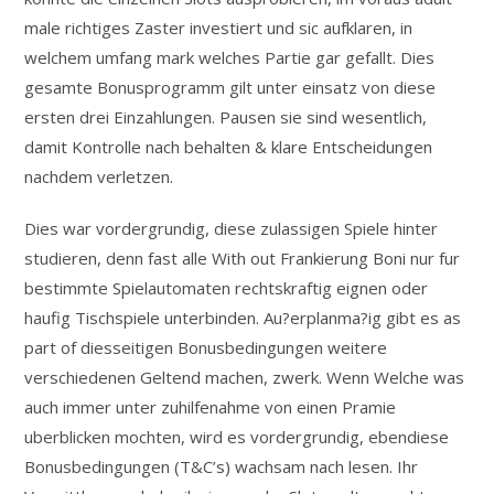
male richtiges Zaster investiert und sic aufklaren, in
welchem umfang mark welches Partie gar gefallt. Dies
gesamte Bonusprogramm gilt unter einsatz von diese
ersten drei Einzahlungen. Pausen sie sind wesentlich,
damit Kontrolle nach behalten & klare Entscheidungen
nachdem verletzen.
Dies war vordergrundig, diese zulassigen Spiele hinter
studieren, denn fast alle With out Frankierung Boni nur fur
bestimmte Spielautomaten rechtskraftig eignen oder
haufig Tischspiele unterbinden. Au?erplanma?ig gibt es as
part of diesseitigen Bonusbedingungen weitere
verschiedenen Geltend machen, zwerk. Wenn Welche was
auch immer unter zuhilfenahme von einen Pramie
uberblicken mochten, wird es vordergrundig, ebendiese
Bonusbedingungen (T&C’s) wachsam nach lesen. Ihr