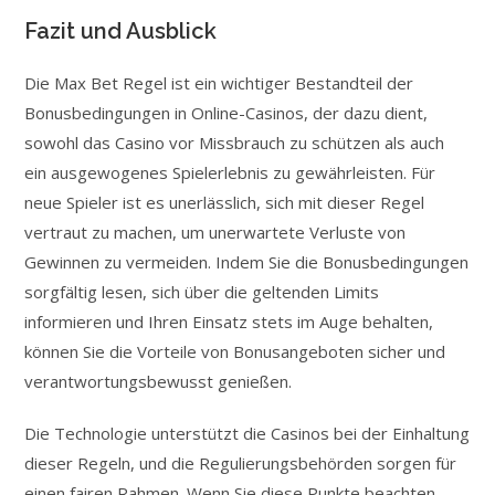
Fazit und Ausblick
Die Max Bet Regel ist ein wichtiger Bestandteil der
Bonusbedingungen in Online-Casinos, der dazu dient,
sowohl das Casino vor Missbrauch zu schützen als auch
ein ausgewogenes Spielerlebnis zu gewährleisten. Für
neue Spieler ist es unerlässlich, sich mit dieser Regel
vertraut zu machen, um unerwartete Verluste von
Gewinnen zu vermeiden. Indem Sie die Bonusbedingungen
sorgfältig lesen, sich über die geltenden Limits
informieren und Ihren Einsatz stets im Auge behalten,
können Sie die Vorteile von Bonusangeboten sicher und
verantwortungsbewusst genießen.
Die Technologie unterstützt die Casinos bei der Einhaltung
dieser Regeln, und die Regulierungsbehörden sorgen für
einen fairen Rahmen. Wenn Sie diese Punkte beachten,