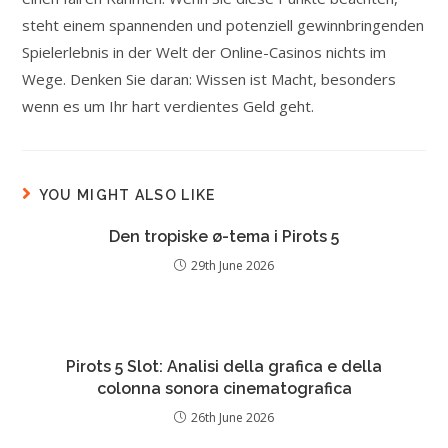
steht einem spannenden und potenziell gewinnbringenden
Spielerlebnis in der Welt der Online-Casinos nichts im
Wege. Denken Sie daran: Wissen ist Macht, besonders
wenn es um Ihr hart verdientes Geld geht.
YOU MIGHT ALSO LIKE
Den tropiske ø-tema i Pirots 5
29th June 2026
Pirots 5 Slot: Analisi della grafica e della
colonna sonora cinematografica
26th June 2026