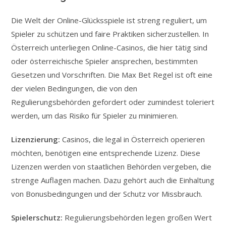
Die Welt der Online-Glücksspiele ist streng reguliert, um
Spieler zu schützen und faire Praktiken sicherzustellen. In
Österreich unterliegen Online-Casinos, die hier tätig sind
oder österreichische Spieler ansprechen, bestimmten
Gesetzen und Vorschriften. Die Max Bet Regel ist oft eine
der vielen Bedingungen, die von den
Regulierungsbehörden gefordert oder zumindest toleriert
werden, um das Risiko für Spieler zu minimieren.
Lizenzierung:
Casinos, die legal in Österreich operieren
möchten, benötigen eine entsprechende Lizenz. Diese
Lizenzen werden von staatlichen Behörden vergeben, die
strenge Auflagen machen. Dazu gehört auch die Einhaltung
von Bonusbedingungen und der Schutz vor Missbrauch.
Spielerschutz:
Regulierungsbehörden legen großen Wert