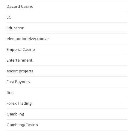
Dazard Casino
EC
Education
elemporiodelvw.com.ar
Emperia Casino
Entertainment
escort projects
Fast Payouts
first
Forex Trading
Gambling
Gambling/Casino