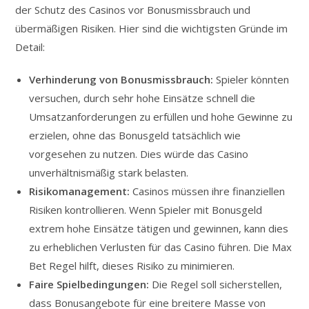
der Schutz des Casinos vor Bonusmissbrauch und
übermäßigen Risiken. Hier sind die wichtigsten Gründe im
Detail:
Verhinderung von Bonusmissbrauch:
Spieler könnten
versuchen, durch sehr hohe Einsätze schnell die
Umsatzanforderungen zu erfüllen und hohe Gewinne zu
erzielen, ohne das Bonusgeld tatsächlich wie
vorgesehen zu nutzen. Dies würde das Casino
unverhältnismäßig stark belasten.
Risikomanagement:
Casinos müssen ihre finanziellen
Risiken kontrollieren. Wenn Spieler mit Bonusgeld
extrem hohe Einsätze tätigen und gewinnen, kann dies
zu erheblichen Verlusten für das Casino führen. Die Max
Bet Regel hilft, dieses Risiko zu minimieren.
Faire Spielbedingungen:
Die Regel soll sicherstellen,
dass Bonusangebote für eine breitere Masse von