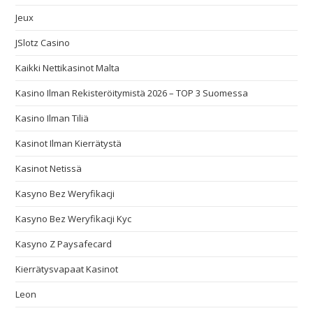
Jeux
JSlotz Casino
Kaikki Nettikasinot Malta
Kasino Ilman Rekisteröitymistä 2026 – TOP 3 Suomessa
Kasino Ilman Tiliä
Kasinot Ilman Kierrätystä
Kasinot Netissä
Kasyno Bez Weryfikacji
Kasyno Bez Weryfikacji Kyc
Kasyno Z Paysafecard
Kierrätysvapaat Kasinot
Leon