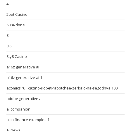
4
5bet Casino
6084 done
8
8,6
8ty8 Casino
a16z generative ai
a16z generative ai 1
acomics.ru~kazino-riobet-rabotchee-zerkalo-na-segodnya 100
adobe generative ai
ai companion
ai in finance examples 1
AI News