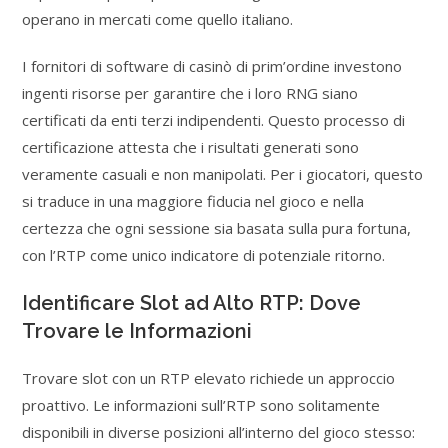
operano in mercati come quello italiano.
I fornitori di software di casinò di prim’ordine investono
ingenti risorse per garantire che i loro RNG siano
certificati da enti terzi indipendenti. Questo processo di
certificazione attesta che i risultati generati sono
veramente casuali e non manipolati. Per i giocatori, questo
si traduce in una maggiore fiducia nel gioco e nella
certezza che ogni sessione sia basata sulla pura fortuna,
con l’RTP come unico indicatore di potenziale ritorno.
Identificare Slot ad Alto RTP: Dove
Trovare le Informazioni
Trovare slot con un RTP elevato richiede un approccio
proattivo. Le informazioni sull’RTP sono solitamente
disponibili in diverse posizioni all’interno del gioco stesso: