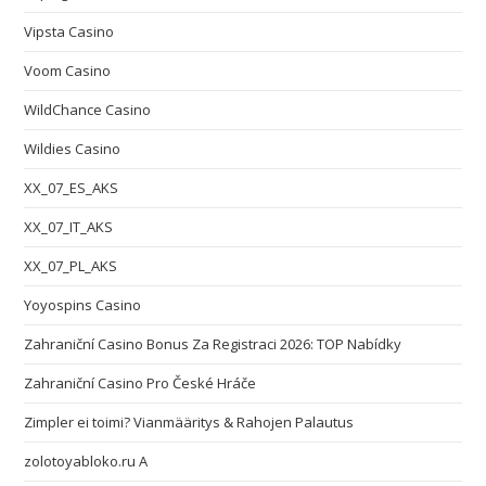
Vipsta Casino
Voom Casino
WildChance Casino
Wildies Casino
XX_07_ES_AKS
XX_07_IT_AKS
XX_07_PL_AKS
Yoyospins Casino
Zahraniční Casino Bonus Za Registraci 2026: TOP Nabídky
Zahraniční Casino Pro České Hráče
Zimpler ei toimi? Vianmääritys & Rahojen Palautus
zolotoyabloko.ru A