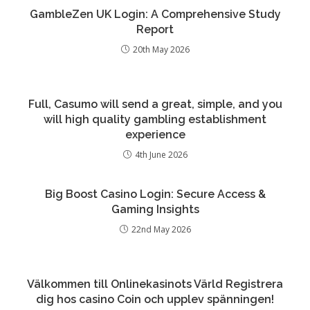
GambleZen UK Login: A Comprehensive Study
Report
20th May 2026
Full, Casumo will send a great, simple, and you
will high quality gambling establishment
experience
4th June 2026
Big Boost Casino Login: Secure Access &
Gaming Insights
22nd May 2026
Välkommen till Onlinekasinots Värld Registrera
dig hos casino Coin och upplev spänningen!