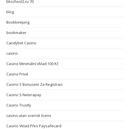
bkschool2.ru 70
blog
Bookkeeping
bookmaker
Candybet Casino
casino
Casino Minimální Vklad 100 Kč
Casino Privé
Casino S Bonusem Za Registraci
Casino S Neterapay
Casino Trustly
casino utan svensk licens
Casino Vklad Přes Paysafecard