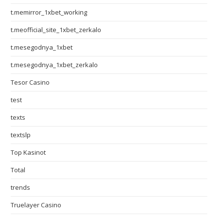
t.memirror_1xbet_working
t.meofficial_site_1xbet_zerkalo
t.mesegodnya_1xbet
t.mesegodnya_1xbet_zerkalo
Tesor Casino
test
texts
textslp
Top Kasinot
Total
trends
Truelayer Casino