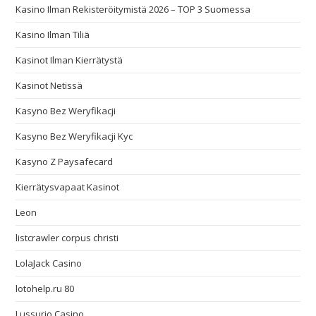
Kasino Ilman Rekisteröitymistä 2026 – TOP 3 Suomessa
Kasino Ilman Tiliä
Kasinot Ilman Kierrätystä
Kasinot Netissä
Kasyno Bez Weryfikacji
Kasyno Bez Weryfikacji Kyc
Kasyno Z Paysafecard
Kierrätysvapaat Kasinot
Leon
listcrawler corpus christi
LolaJack Casino
lotohelp.ru 80
Lussurio Casino