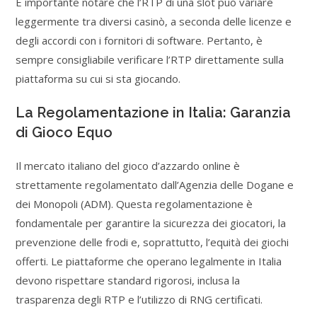
È importante notare che l’RTP di una slot può variare
leggermente tra diversi casinò, a seconda delle licenze e
degli accordi con i fornitori di software. Pertanto, è
sempre consigliabile verificare l’RTP direttamente sulla
piattaforma su cui si sta giocando.
La Regolamentazione in Italia: Garanzia
di Gioco Equo
Il mercato italiano del gioco d’azzardo online è
strettamente regolamentato dall’Agenzia delle Dogane e
dei Monopoli (ADM). Questa regolamentazione è
fondamentale per garantire la sicurezza dei giocatori, la
prevenzione delle frodi e, soprattutto, l’equità dei giochi
offerti. Le piattaforme che operano legalmente in Italia
devono rispettare standard rigorosi, inclusa la
trasparenza degli RTP e l’utilizzo di RNG certificati.