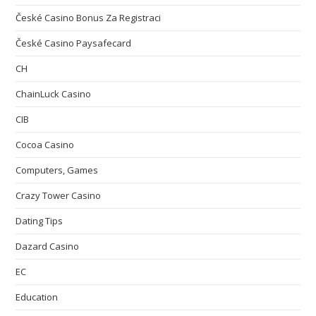
České Casino Bonus Za Registraci
České Casino Paysafecard
CH
ChainLuck Casino
CIB
Cocoa Casino
Computers, Games
Crazy Tower Сasino
Dating Tips
Dazard Casino
EC
Education