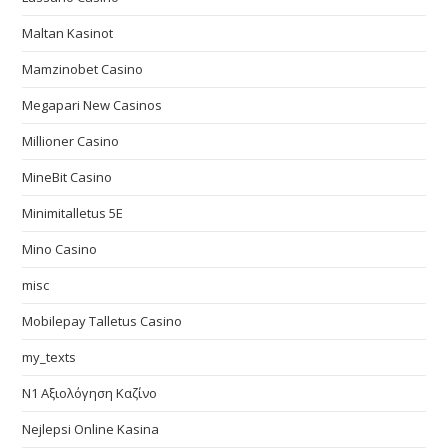
Maltan Kasinot
Mamzinobet Casino
Megapari New Casinos
Millioner Casino
MineBit Casino
Minimitalletus 5E
Mino Casino
misc
Mobilepay Talletus Casino
my_texts
N1 Αξιολόγηση Καζίνο
Nejlepsi Online Kasina