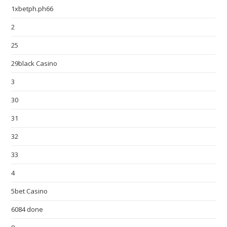
1xbetph.ph66
2
25
29black Casino
3
30
31
32
33
4
5bet Casino
6084 done