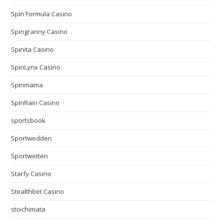
Spin Formula Casino
Spingranny Casino
Spinita Casino
SpinLynx Casino
Spinmama
SpinRain Casino
sportsbook
Sportwedden
Sportwetten
Starfy Casino
Stealthbet Casino
stoichimata