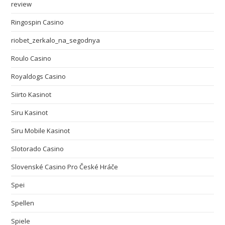
review
Ringospin Casino
riobet_zerkalo_na_segodnya
Roulo Casino
Royaldogs Casino
Siirto Kasinot
Siru Kasinot
Siru Mobile Kasinot
Slotorado Casino
Slovenské Casino Pro České Hráče
Spei
Spellen
Spiele