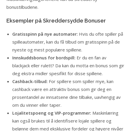
bonustilbudene.
Eksempler på Skreddersydde Bonuser
Gratisspinn på nye automater:
Hvis du ofte spiller på
spilleautomater, kan du få tilbud om gratisspinn på de
nyeste og mest populære spillene.
Innskuddsbonus for bordspill:
Er du en fan av
blackjack eller rulett? Da kan du motta en bonus som gir
deg ekstra midler spesifikt for disse spillene.
Cashback-tilbud:
For spillere som spiller mye, kan
cashback være en attraktiv bonus som gir deg en
prosentandel av innsatsene dine tilbake, uavhengig av
om du vinner eller taper.
Lojalitetspoeng og VIP-programmer:
Maskinlæring
kan også brukes til å identifisere lojale spillere og
belønne dem med eksklusive fordeler og høyere nivåer