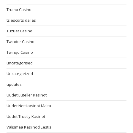
Trumo Casino
ts escorts dallas
TuzBet Casino
Twindor Casino
Twinqo Casino
uncategorised
Uncategorized
updates
Uudet Euteller Kasinot
Uudet Nettikasinot Malta
Uudet Trustly Kasinot
Välismaa Kasiinod Eestis