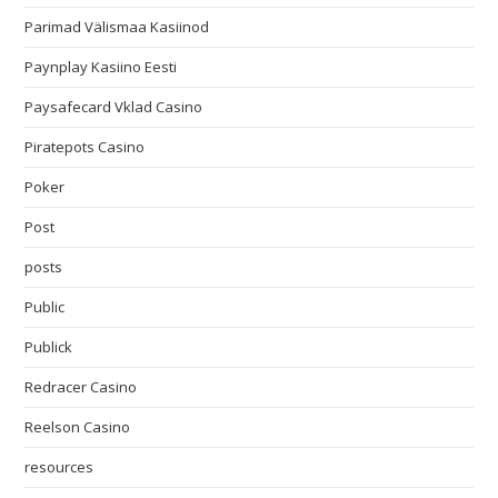
Parimad Välismaa Kasiinod
Paynplay Kasiino Eesti
Paysafecard Vklad Casino
Piratepots Casino
Poker
Post
posts
Public
Publick
Redracer Casino
Reelson Casino
resources