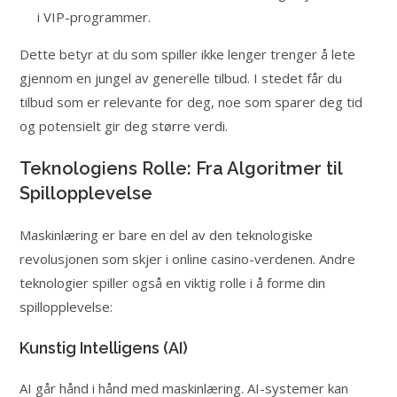
i VIP-programmer.
Dette betyr at du som spiller ikke lenger trenger å lete
gjennom en jungel av generelle tilbud. I stedet får du
tilbud som er relevante for deg, noe som sparer deg tid
og potensielt gir deg større verdi.
Teknologiens Rolle: Fra Algoritmer til
Spillopplevelse
Maskinlæring er bare en del av den teknologiske
revolusjonen som skjer i online casino-verdenen. Andre
teknologier spiller også en viktig rolle i å forme din
spillopplevelse:
Kunstig Intelligens (AI)
AI går hånd i hånd med maskinlæring. AI-systemer kan