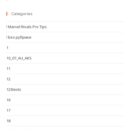
Categories
! Marvel Rivals Pro Tips
! Без рубрики
1
10_07_AU_AKS
11
12
123texts
16
17
18