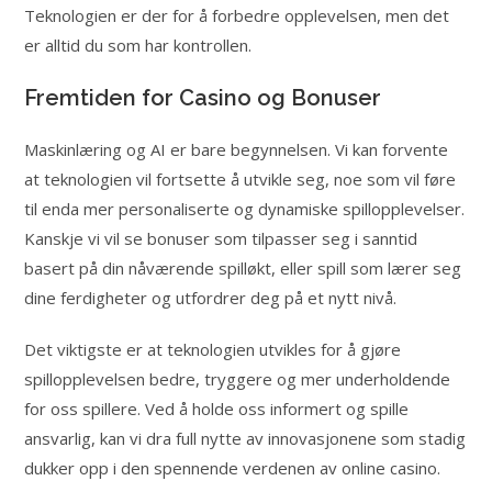
Teknologien er der for å forbedre opplevelsen, men det
er alltid du som har kontrollen.
Fremtiden for Casino og Bonuser
Maskinlæring og AI er bare begynnelsen. Vi kan forvente
at teknologien vil fortsette å utvikle seg, noe som vil føre
til enda mer personaliserte og dynamiske spillopplevelser.
Kanskje vi vil se bonuser som tilpasser seg i sanntid
basert på din nåværende spilløkt, eller spill som lærer seg
dine ferdigheter og utfordrer deg på et nytt nivå.
Det viktigste er at teknologien utvikles for å gjøre
spillopplevelsen bedre, tryggere og mer underholdende
for oss spillere. Ved å holde oss informert og spille
ansvarlig, kan vi dra full nytte av innovasjonene som stadig
dukker opp i den spennende verdenen av online casino.