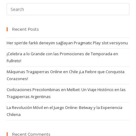
Recent Posts
Her spin’de farklı deneyim sağlayan Pragmatic Play slot versiyonu
¡Celebra a lo Grande con las Promociones de Temporada en
Fullreto!
Máquinas Tragaperras Online en Chile ¡La Fiebre que Conquista
Corazones!
Civilizaciones Precolombinas en Melbet: Un Viaje Histórico en las
Tragaperras Argentinas
La Revolución Móvil en el Juego Online: Betway y la Experiencia
Chilena
Recent Comments