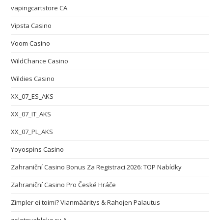
vapingcartstore CA
Vipsta Casino
Voom Casino
WildChance Casino
Wildies Casino
XX_07_ES_AKS
XX_07_IT_AKS
XX_07_PL_AKS
Yoyospins Casino
Zahraniční Casino Bonus Za Registraci 2026: TOP Nabídky
Zahraniční Casino Pro České Hráče
Zimpler ei toimi? Vianmääritys & Rahojen Palautus