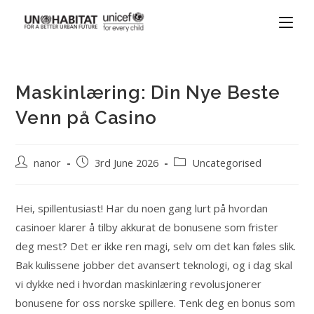
Maskinlæring: Din Nye Beste
Venn på Casino
nanor
3rd June 2026
Uncategorised
Hei, spillentusiast! Har du noen gang lurt på hvordan
casinoer klarer å tilby akkurat de bonusene som frister
deg mest? Det er ikke ren magi, selv om det kan føles slik.
Bak kulissene jobber det avansert teknologi, og i dag skal
vi dykke ned i hvordan maskinlæring revolusjonerer
bonusene for oss norske spillere. Tenk deg en bonus som