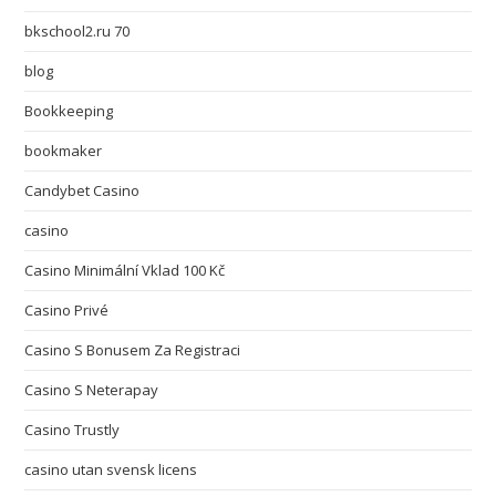
bkschool2.ru 70
blog
Bookkeeping
bookmaker
Candybet Casino
casino
Casino Minimální Vklad 100 Kč
Casino Privé
Casino S Bonusem Za Registraci
Casino S Neterapay
Casino Trustly
casino utan svensk licens