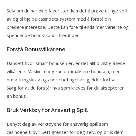
Selv om du har dine favoritter, kan det å prøve ut nye spill
av og til hjelpe casinoets system med å forstå din
bredere interesse. Dette kan føre til enda mer varierte og
spennende bonustilbud i fremtiden.
Forstå Bonusvilkårene
Uansett hvor smart bonusen er, er det alltid viktig å lese
vilkårene. Maskinlæring kan optimalisere bonusen, men
omsetningskrav og andre betingelser gjelder fortsatt.
Sørg for at du forstår hva som kreves før du aksepterer
en bonus.
Bruk Verktøy for Ansvarlig Spill
Benytt deg av verktøyene for ansvarlig spill som
casinoene tilbyr. Sett grenser for deg selv, og bruk dem.