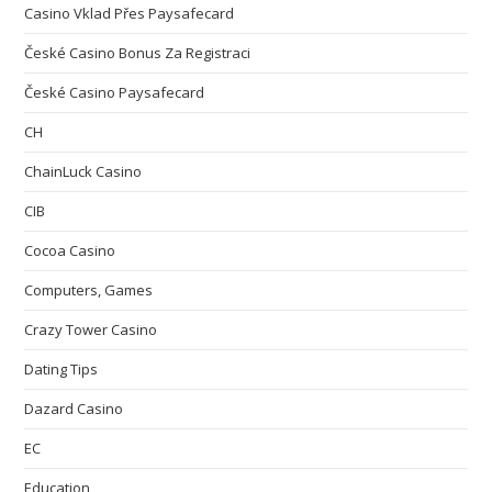
Casino Vklad Přes Paysafecard
České Casino Bonus Za Registraci
České Casino Paysafecard
CH
ChainLuck Casino
CIB
Cocoa Casino
Computers, Games
Crazy Tower Сasino
Dating Tips
Dazard Casino
EC
Education