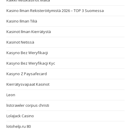
Kaikki Nettikasinot Malta
Kasino Ilman Rekisteröitymistä 2026 – TOP 3 Suomessa
Kasino Ilman Tiliä
Kasinot Ilman Kierrätystä
Kasinot Netissä
Kasyno Bez Weryfikacji
Kasyno Bez Weryfikacji Kyc
Kasyno Z Paysafecard
Kierrätysvapaat Kasinot
Leon
listcrawler corpus christi
LolaJack Casino
lotohelp.ru 80