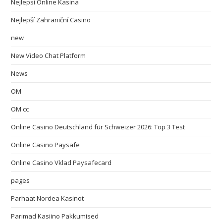
Nejlepsi Online Kasina
Nejlepší Zahraniční Casino
new
New Video Chat Platform
News
OM
OM cc
Online Casino Deutschland für Schweizer 2026: Top 3 Test
Online Casino Paysafe
Online Casino Vklad Paysafecard
pages
Parhaat Nordea Kasinot
Parimad Kasiino Pakkumised