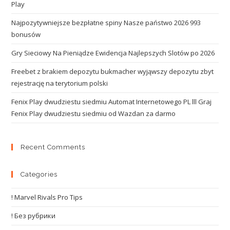
Play
Najpozytywniejsze bezpłatne spiny Nasze państwo 2026 993
bonusów
Gry Sieciowy Na Pieniądze Ewidencja Najlepszych Slotów po 2026
Freebet z brakiem depozytu bukmacher wyjąwszy depozytu zbyt
rejestrację na terytorium polski
Fenix Play dwudziestu siedmiu Automat Internetowego PL lll Graj
Fenix Play dwudziestu siedmiu od Wazdan za darmo
Recent Comments
Categories
! Marvel Rivals Pro Tips
! Без рубрики