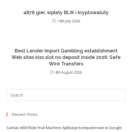
4876 gier, wpłaty BLIK i kryptowaluty
14th July 2026
Best Lender Import Gambling establishment
Web sites kiss slot no deposit inside 2026: Safe
Wire Transfers
4th August 2026
Recent Posts
Santas Wild Ride Fruit Machine Aplikacje komputerowe w Google