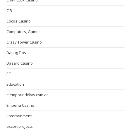
ChainLuck Casino
CIB
Cocoa Casino
Computers, Games
Crazy Tower Сasino
Dating Tips
Dazard Casino
EC
Education
elemporiodelvw.com.ar
Emperia Casino
Entertainment
escort projects