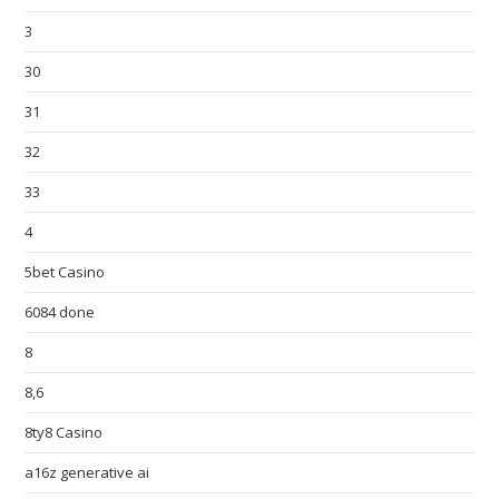
3
30
31
32
33
4
5bet Casino
6084 done
8
8,6
8ty8 Casino
a16z generative ai