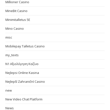
Millioner Casino
MineBit Casino
Minimitalletus 5E
Mino Casino
misc
Mobilepay Talletus Casino
my_texts
N1 Αξιολόγηση Καζίνο
Nejlepsi Online Kasina
Nejlepší Zahraniční Casino
new
New Video Chat Platform
News