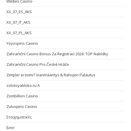
Wildies Casino
XX_07_ES_AKS
XX_07_IT_AKS
XX_07_PL_AKS
Yoyospins Casino
Zahraniční Casino Bonus Za Registraci 2026: TOP Nabídky
Zahraniční Casino Pro České Hráče
Zimpler ei toimi? Vianmääritys & Rahojen Palautus
zolotoyabloko.ru A
Zombillion Casino
Zuluspins Casino
Στοιχηματικές
Блог