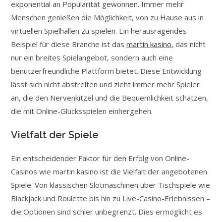
exponential an Popularität gewonnen. Immer mehr
Menschen genießen die Möglichkeit, von zu Hause aus in
virtuellen Spielhallen zu spielen. Ein herausragendes
Beispiel für diese Branche ist das
martin kasino
, das nicht
nur ein breites Spielangebot, sondern auch eine
benutzerfreundliche Plattform bietet. Diese Entwicklung
lässt sich nicht abstreiten und zieht immer mehr Spieler
an, die den Nervenkitzel und die Bequemlichkeit schätzen,
die mit Online-Glücksspielen einhergehen.
Vielfalt der Spiele
Ein entscheidender Faktor für den Erfolg von Online-
Casinos wie martin kasino ist die Vielfalt der angebotenen
Spiele. Von klassischen Slotmaschinen über Tischspiele wie
Blackjack und Roulette bis hin zu Live-Casino-Erlebnissen –
die Optionen sind schier unbegrenzt. Dies ermöglicht es