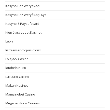
Kasyno Bez Weryfikacji
Kasyno Bez Weryfikacji Kyc
Kasyno Z Paysafecard
Kierrätysvapaat Kasinot
Leon
listcrawler corpus christi
LolaJack Casino
lotohelp.ru 80
Lussurio Casino
Maltan Kasinot
Mamzinobet Casino
Megapari New Casinos