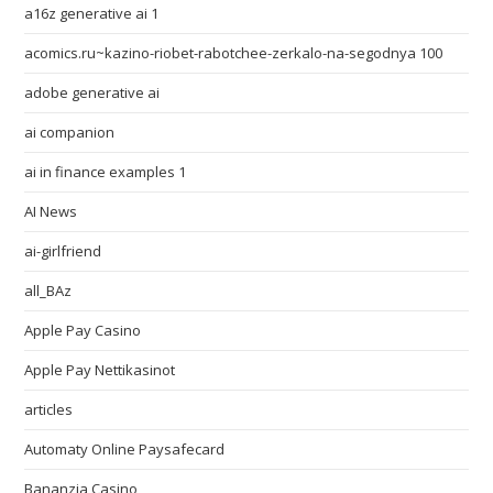
a16z generative ai 1
acomics.ru~kazino-riobet-rabotchee-zerkalo-na-segodnya 100
adobe generative ai
ai companion
ai in finance examples 1
AI News
ai-girlfriend
all_BAz
Apple Pay Casino
Apple Pay Nettikasinot
articles
Automaty Online Paysafecard
Bananzia Casino