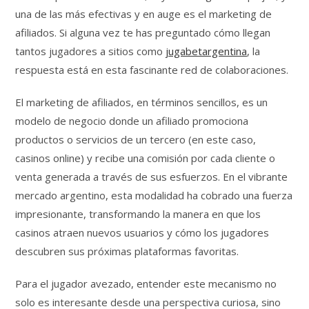
una de las más efectivas y en auge es el marketing de
afiliados. Si alguna vez te has preguntado cómo llegan
tantos jugadores a sitios como
jugabetargentina
, la
respuesta está en esta fascinante red de colaboraciones.
El marketing de afiliados, en términos sencillos, es un
modelo de negocio donde un afiliado promociona
productos o servicios de un tercero (en este caso,
casinos online) y recibe una comisión por cada cliente o
venta generada a través de sus esfuerzos. En el vibrante
mercado argentino, esta modalidad ha cobrado una fuerza
impresionante, transformando la manera en que los
casinos atraen nuevos usuarios y cómo los jugadores
descubren sus próximas plataformas favoritas.
Para el jugador avezado, entender este mecanismo no
solo es interesante desde una perspectiva curiosa, sino