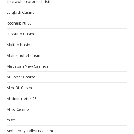
listcrawler corpus christi
LolaJack Casino
lotohelp.ru 80
Lussurio Casino
Maltan Kasinot
Mamzinobet Casino
Megapari New Casinos
Millioner Casino
MineBit Casino
Minimitalletus 5E
Mino Casino
misc
Mobilepay Talletus Casino