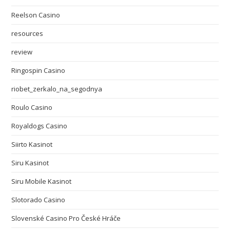
Reelson Casino
resources
review
Ringospin Casino
riobet_zerkalo_na_segodnya
Roulo Casino
Royaldogs Casino
Siirto Kasinot
Siru Kasinot
Siru Mobile Kasinot
Slotorado Casino
Slovenské Casino Pro České Hráče