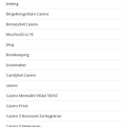
betting
BingoBongoStars Casino
Binnarybet Casino
bkschool2.ru 70
blog
Bookkeeping
bookmaker
Candybet Casino
casino
Casino Minimální Vklad 100 Kč
Casino Privé
Casino S Bonusem Za Registraci
Casino S Neterapay