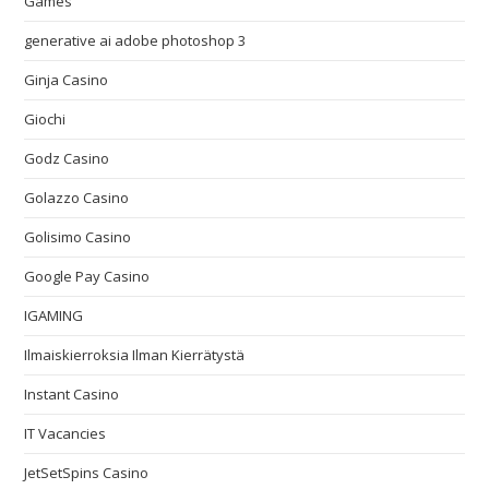
Games
generative ai adobe photoshop 3
Ginja Casino
Giochi
Godz Casino
Golazzo Casino
Golisimo Casino
Google Pay Casino
IGAMING
Ilmaiskierroksia Ilman Kierrätystä
Instant Casino
IT Vacancies
JetSetSpins Casino