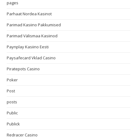
pages
Parhaat Nordea Kasinot
Parimad Kasiino Pakkumised
Parimad Välismaa Kasiinod
Paynplay Kasiino Eesti
Paysafecard Vklad Casino
Piratepots Casino
Poker
Post
posts
Public
Publick
Redracer Casino