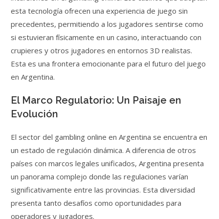
esta tecnología ofrecen una experiencia de juego sin
precedentes, permitiendo a los jugadores sentirse como
si estuvieran físicamente en un casino, interactuando con
crupieres y otros jugadores en entornos 3D realistas.
Esta es una frontera emocionante para el futuro del juego
en Argentina.
El Marco Regulatorio: Un Paisaje en
Evolución
El sector del gambling online en Argentina se encuentra en
un estado de regulación dinámica. A diferencia de otros
países con marcos legales unificados, Argentina presenta
un panorama complejo donde las regulaciones varían
significativamente entre las provincias. Esta diversidad
presenta tanto desafíos como oportunidades para
operadores y jugadores.