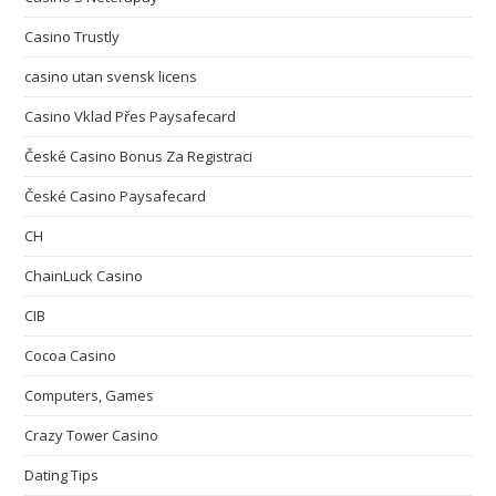
Casino Trustly
casino utan svensk licens
Casino Vklad Přes Paysafecard
České Casino Bonus Za Registraci
České Casino Paysafecard
CH
ChainLuck Casino
CIB
Cocoa Casino
Computers, Games
Crazy Tower Сasino
Dating Tips