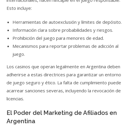
internacionales, hacen hincapié en el juego responsable.
Esto incluye:
Herramientas de autoexclusión y límites de depósito.
Información clara sobre probabilidades y riesgos.
Prohibición del juego para menores de edad.
Mecanismos para reportar problemas de adicción al
juego.
Los casinos que operan legalmente en Argentina deben
adherirse a estas directrices para garantizar un entorno
de juego seguro y ético. La falta de cumplimiento puede
acarrear sanciones severas, incluyendo la revocación de
licencias.
El Poder del Marketing de Afiliados en
Argentina