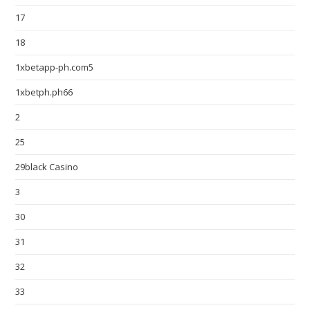
17
18
1xbetapp-ph.com5
1xbetph.ph66
2
25
29black Casino
3
30
31
32
33