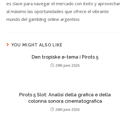
es clave para navegar el mercado con éxito y aprovechar
al máximo las oportunidades que ofrece el vibrante
mundo del gambling online argentino.
YOU MIGHT ALSO LIKE
Den tropiske ø-tema i Pirots 5
29th June 2026
Pirots 5 Slot: Analisi della grafica e della
colonna sonora cinematografica
26th June 2026