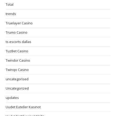
Total
trends
Truelayer Casino
Trumo Casino
ts escorts dallas
TuzBet Casino
Twindor Casino
Twinqo Casino
uncategorised
Uncategorized
updates
Uudet Euteller Kasinot