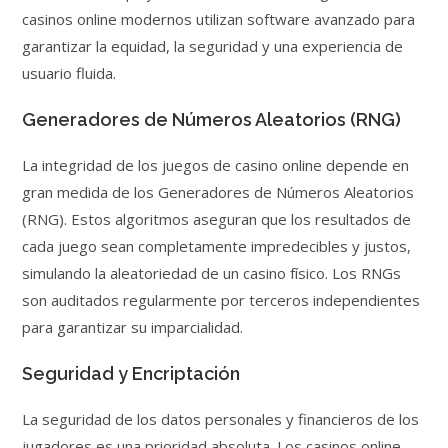
casinos online modernos utilizan software avanzado para
garantizar la equidad, la seguridad y una experiencia de
usuario fluida.
Generadores de Números Aleatorios (RNG)
La integridad de los juegos de casino online depende en
gran medida de los Generadores de Números Aleatorios
(RNG). Estos algoritmos aseguran que los resultados de
cada juego sean completamente impredecibles y justos,
simulando la aleatoriedad de un casino físico. Los RNGs
son auditados regularmente por terceros independientes
para garantizar su imparcialidad.
Seguridad y Encriptación
La seguridad de los datos personales y financieros de los
jugadores es una prioridad absoluta. Los casinos online