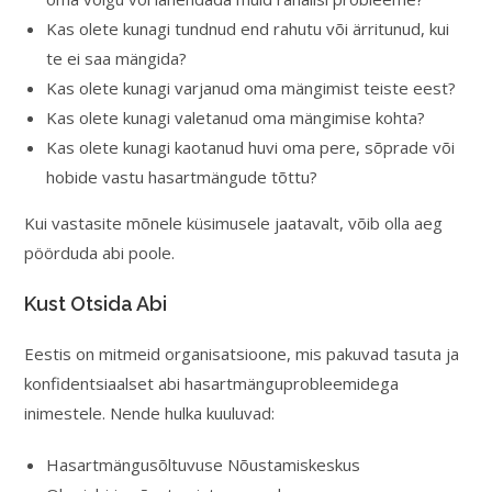
Kas olete kunagi tundnud end rahutu või ärritunud, kui
te ei saa mängida?
Kas olete kunagi varjanud oma mängimist teiste eest?
Kas olete kunagi valetanud oma mängimise kohta?
Kas olete kunagi kaotanud huvi oma pere, sõprade või
hobide vastu hasartmängude tõttu?
Kui vastasite mõnele küsimusele jaatavalt, võib olla aeg
pöörduda abi poole.
Kust Otsida Abi
Eestis on mitmeid organisatsioone, mis pakuvad tasuta ja
konfidentsiaalset abi hasartmänguprobleemidega
inimestele. Nende hulka kuuluvad:
Hasartmängusõltuvuse Nõustamiskeskus