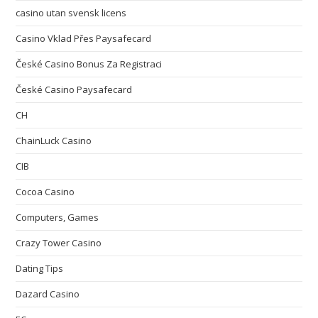
casino utan svensk licens
Casino Vklad Přes Paysafecard
České Casino Bonus Za Registraci
České Casino Paysafecard
CH
ChainLuck Casino
CIB
Cocoa Casino
Computers, Games
Crazy Tower Сasino
Dating Tips
Dazard Casino