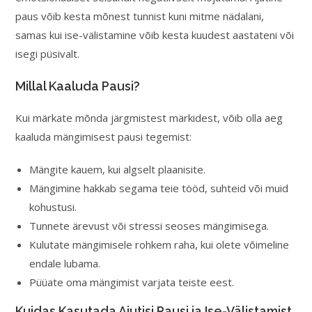
paus võib kesta mõnest tunnist kuni mitme nädalani,
samas kui ise-välistamine võib kesta kuudest aastateni või
isegi püsivalt.
Millal Kaaluda Pausi?
Kui märkate mõnda järgmistest märkidest, võib olla aeg
kaaluda mängimisest pausi tegemist:
Mängite kauem, kui algselt plaanisite.
Mängimine hakkab segama teie tööd, suhteid või muid
kohustusi.
Tunnete ärevust või stressi seoses mängimisega.
Kulutate mängimisele rohkem raha, kui olete võimeline
endale lubama.
Püüate oma mängimist varjata teiste eest.
Kuidas Kasutada Ajutisi Pausi ja Ise-Välistamist