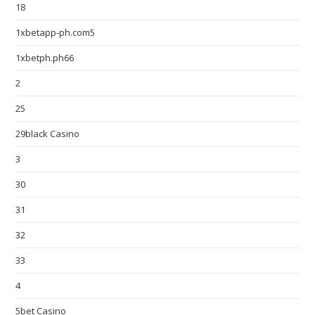
18
1xbetapp-ph.com5
1xbetph.ph66
2
25
29black Casino
3
30
31
32
33
4
5bet Casino