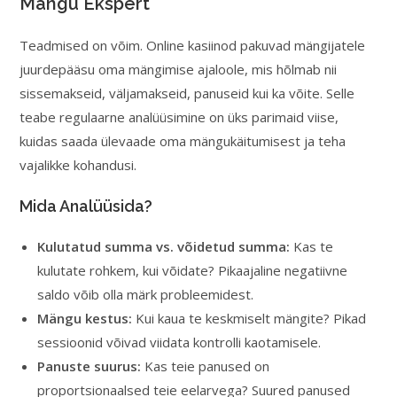
Mängu Ekspert
Teadmised on võim. Online kasiinod pakuvad mängijatele
juurdepääsu oma mängimise ajaloole, mis hõlmab nii
sissemakseid, väljamakseid, panuseid kui ka võite. Selle
teabe regulaarne analüüsimine on üks parimaid viise,
kuidas saada ülevaade oma mängukäitumisest ja teha
vajalikke kohandusi.
Mida Analüüsida?
Kulutatud summa vs. võidetud summa:
Kas te
kulutate rohkem, kui võidate? Pikaajaline negatiivne
saldo võib olla märk probleemidest.
Mängu kestus:
Kui kaua te keskmiselt mängite? Pikad
sessioonid võivad viidata kontrolli kaotamisele.
Panuste suurus:
Kas teie panused on
proportsionaalsed teie eelarvega? Suured panused