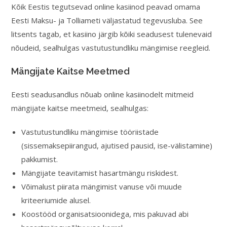
Kõik Eestis tegutsevad online kasiinod peavad omama
Eesti Maksu- ja Tolliameti väljastatud tegevusluba. See
litsents tagab, et kasiino järgib kõiki seadusest tulenevaid
nõudeid, sealhulgas vastutustundliku mängimise reegleid.
Mängijate Kaitse Meetmed
Eesti seadusandlus nõuab online kasiinodelt mitmeid
mängijate kaitse meetmeid, sealhulgas:
Vastutustundliku mängimise tööriistade
(sissemaksepiirangud, ajutised pausid, ise-välistamine)
pakkumist.
Mängijate teavitamist hasartmängu riskidest.
Võimalust piirata mängimist vanuse või muude
kriteeriumide alusel.
Koostööd organisatsioonidega, mis pakuvad abi