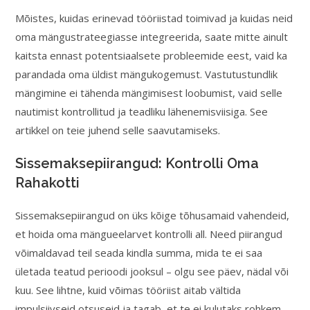
Mõistes, kuidas erinevad tööriistad toimivad ja kuidas neid
oma mängustrateegiasse integreerida, saate mitte ainult
kaitsta ennast potentsiaalsete probleemide eest, vaid ka
parandada oma üldist mängukogemust. Vastutustundlik
mängimine ei tähenda mängimisest loobumist, vaid selle
nautimist kontrollitud ja teadliku lähenemisviisiga. See
artikkel on teie juhend selle saavutamiseks.
Sissemaksepiirangud: Kontrolli Oma
Rahakotti
Sissemaksepiirangud on üks kõige tõhusamaid vahendeid,
et hoida oma mängueelarvet kontrolli all. Need piirangud
võimaldavad teil seada kindla summa, mida te ei saa
ületada teatud perioodi jooksul – olgu see päev, nädal või
kuu. See lihtne, kuid võimas tööriist aitab vältida
impulsiivseid otsuseid ja tagab, et te ei kulutaks rohkem,