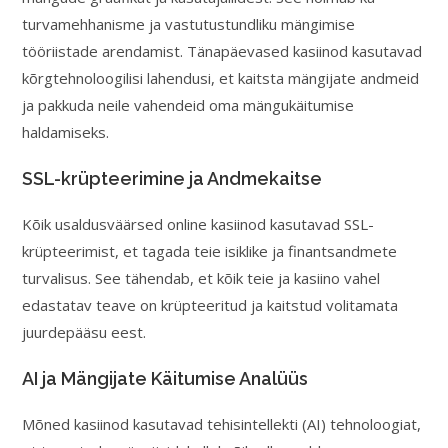
turvamehhanisme ja vastutustundliku mängimise
tööriistade arendamist. Tänapäevased kasiinod kasutavad
kõrgtehnoloogilisi lahendusi, et kaitsta mängijate andmeid
ja pakkuda neile vahendeid oma mängukäitumise
haldamiseks.
SSL-krüpteerimine ja Andmekaitse
Kõik usaldusväärsed online kasiinod kasutavad SSL-
krüpteerimist, et tagada teie isiklike ja finantsandmete
turvalisus. See tähendab, et kõik teie ja kasiino vahel
edastatav teave on krüpteeritud ja kaitstud volitamata
juurdepääsu eest.
AI ja Mängijate Käitumise Analüüs
Mõned kasiinod kasutavad tehisintellekti (AI) tehnoloogiat,