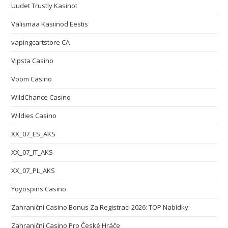
Uudet Trustly Kasinot
Välismaa Kasiinod Eestis
vapingcartstore CA
Vipsta Casino
Voom Casino
WildChance Casino
Wildies Casino
XX_07_ES_AKS
XX_07_IT_AKS
XX_07_PL_AKS
Yoyospins Casino
Zahraniční Casino Bonus Za Registraci 2026: TOP Nabídky
Zahraniční Casino Pro České Hráče