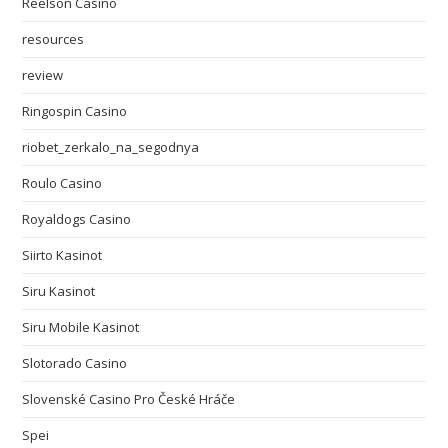
Reelson Casino
resources
review
Ringospin Casino
riobet_zerkalo_na_segodnya
Roulo Casino
Royaldogs Casino
Siirto Kasinot
Siru Kasinot
Siru Mobile Kasinot
Slotorado Casino
Slovenské Casino Pro České Hráče
Spei