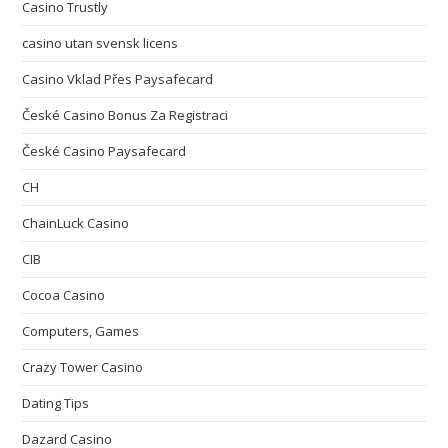
Casino Trustly
casino utan svensk licens
Casino Vklad Přes Paysafecard
České Casino Bonus Za Registraci
České Casino Paysafecard
CH
ChainLuck Casino
CIB
Cocoa Casino
Computers, Games
Crazy Tower Сasino
Dating Tips
Dazard Casino