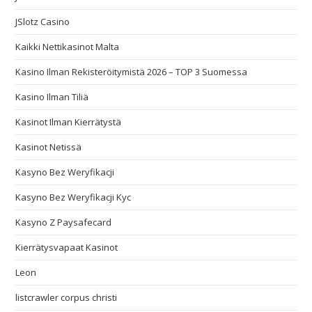
JSlotz Casino
Kaikki Nettikasinot Malta
Kasino Ilman Rekisteröitymistä 2026 – TOP 3 Suomessa
Kasino Ilman Tiliä
Kasinot Ilman Kierrätystä
Kasinot Netissä
Kasyno Bez Weryfikacji
Kasyno Bez Weryfikacji Kyc
Kasyno Z Paysafecard
Kierrätysvapaat Kasinot
Leon
listcrawler corpus christi