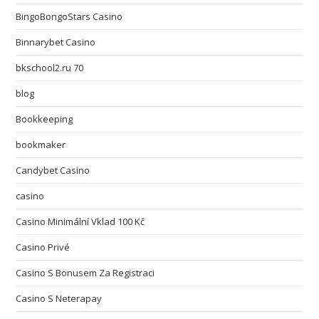
BingoBongoStars Casino
Binnarybet Casino
bkschool2.ru 70
blog
Bookkeeping
bookmaker
Candybet Casino
casino
Casino Minimální Vklad 100 Kč
Casino Privé
Casino S Bonusem Za Registraci
Casino S Neterapay