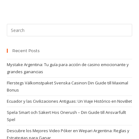
Recent Posts
Mystake Argentina: Tu guía para acción de casino emocionante y
grandes ganancias
Flerstegs Välkomstpaket Svenska Casinon Din Guide till Maximal
Bonus
Ecuador y las Civilizaciones Antiguas: Un Viaje Histórico en NoviBet
Spela Smart och Säkert Hos Onerush – Din Guide till Ansvarfullt
Spel
Descubre los Mejores Video Póker en Wepari Argentina: Reglas y
Estrategias para Ganar