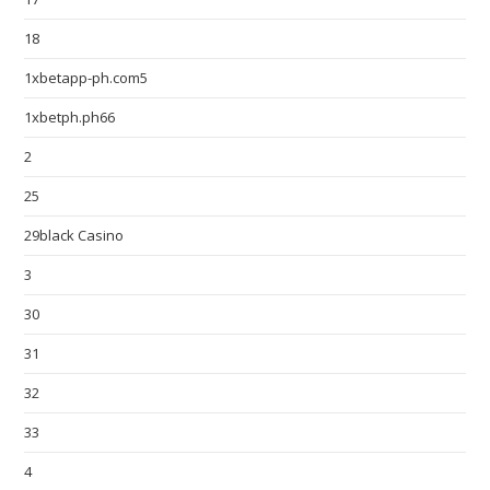
18
1xbetapp-ph.com5
1xbetph.ph66
2
25
29black Casino
3
30
31
32
33
4