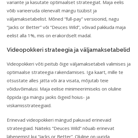
variante ja kasutate optimaalset strateegiat. Maja eelis
võib varieeruda olenevalt mängu tüübist ja
väljamaksetabelist. Mõned “full-pay” versioonid, nagu
“Jacks or Better” või “Deuces Wild”, võivad pakkuda maja
eelist alla 1%, mis on erakordselt madal.
Videopokkeri strateegia ja väljamaksetabelid
Videopokkeri võti peitub õige väljamaksetabeli valimises ja
optimaalse strateegia rakendamises. Iga kaart, mille te
otsustate alles jätta või ära visata, mõjutab teie
võiduvõimalusi. Maja eelise minimeerimiseks on oluline
õppida iga mängu jaoks õigeid hoius- ja
viskamisstrateegiaid.
Erinevad videopokkeri mängud pakuvad erinevaid
strateegiaid. Näiteks “Deuces Wild” nõuab erinevat
lähenemist kui “Jacks or Better”. Oluline on uurida