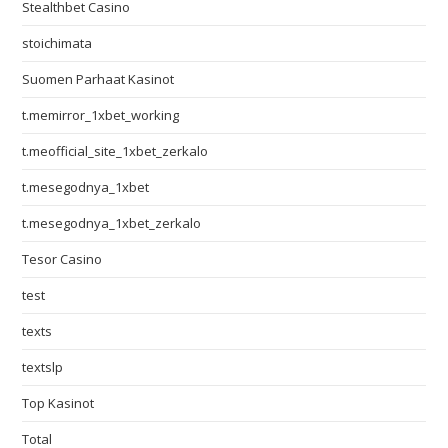
Stealthbet Casino
stoichimata
Suomen Parhaat Kasinot
t.memirror_1xbet_working
t.meofficial_site_1xbet_zerkalo
t.mesegodnya_1xbet
t.mesegodnya_1xbet_zerkalo
Tesor Casino
test
texts
textslp
Top Kasinot
Total