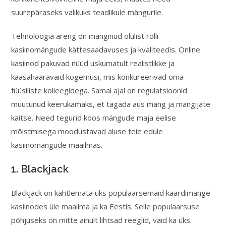
suurepäraseks valikuks teadlikule mängurile.
Tehnoloogia areng on mänginud olulist rolli
kasiinomängude kättesaadavuses ja kvaliteedis. Online
kasiinod pakuvad nüüd uskumatult realistlikke ja
kaasahaaravaid kogemusi, mis konkureerivad oma
füüsiliste kolleegidega. Samal ajal on regulatsioonid
muutunud keerukamaks, et tagada aus mäng ja mängijate
kaitse. Need tegurid koos mängude maja eelise
mõistmisega moodustavad aluse teie edule
kasiinomängude maailmas.
1. Blackjack
Blackjack on kahtlemata üks populaarsemaid kaardimänge
kasiinodes üle maailma ja ka Eestis. Selle populaarsuse
põhjuseks on mitte ainult lihtsad reeglid, vaid ka üks