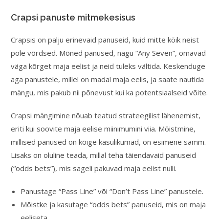
Crapsi panuste mitmekesisus
Crapsis on palju erinevaid panuseid, kuid mitte kõik neist
pole võrdsed. Mõned panused, nagu “Any Seven”, omavad
väga kõrget maja eelist ja neid tuleks vältida. Keskenduge
aga panustele, millel on madal maja eelis, ja saate nautida
mängu, mis pakub nii põnevust kui ka potentsiaalseid võite.
Crapsi mängimine nõuab teatud strateegilist lähenemist,
eriti kui soovite maja eelise miinimumini viia. Mõistmine,
millised panused on kõige kasulikumad, on esimene samm.
Lisaks on oluline teada, millal teha täiendavaid panuseid
(“odds bets”), mis sageli pakuvad maja eelist nulli.
Panustage “Pass Line” või “Don’t Pass Line” panustele.
Mõistke ja kasutage “odds bets” panuseid, mis on maja
eeliseta.