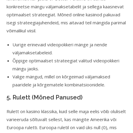
konkreetse mängu väljamaksetabelit ja sellega kaasnevat
optimaalset strateegiat. Mõned online kasiinod pakuvad
isegi strateegiajuhendeid, mis aitavad teil mängida parimal
võimalikul viisil.
Uurige erinevaid videopokkeri mänge ja nende
väljamaksetabeleid.
Õppige optimaalset strateegiat valitud videopokkeri
mängu jaoks.
Valige mängud, millel on kõrgeimad väljamaksed
paaridele ja kõrgematele kombinatsioonidele.
5. Rulett (Mõned Panused)
Rulett on kasiino klassika, kuid selle maja eelis võib oluliselt
varieeruda sõltuvalt sellest, kas mängite Ameerika või
Euroopa ruletti. Euroopa ruletil on vaid üks null (0), mis