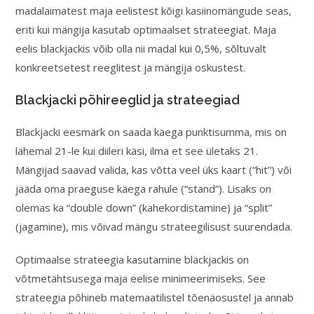
madalaimatest maja eelistest kõigi kasiinomängude seas,
eriti kui mängija kasutab optimaalset strateegiat. Maja
eelis blackjackis võib olla nii madal kui 0,5%, sõltuvalt
konkreetsetest reeglitest ja mängija oskustest.
Blackjacki põhireeglid ja strateegiad
Blackjacki eesmärk on saada käega punktisumma, mis on
lähemal 21-le kui diileri käsi, ilma et see ületaks 21.
Mängijad saavad valida, kas võtta veel üks kaart (“hit”) või
jääda oma praeguse käega rahule (“stand”). Lisaks on
olemas ka “double down” (kahekordistamine) ja “split”
(jagamine), mis võivad mängu strateegilisust suurendada.
Optimaalse strateegia kasutamine blackjackis on
võtmetähtsusega maja eelise minimeerimiseks. See
strateegia põhineb matemaatilistel tõenäosustel ja annab