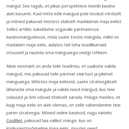
mängul. See tagab, et pikas perspektiivis teenib kasiino
alati kasumit. Kuid mitte kõik mängud pole loodud võrdselt
ja mõned pakuvad teistest oluliselt madalamat maja eelist.
Selles artiklis sukeldume sügavale parimatesse
kasiinomängudesse, mida saate Eestis mängida, millel on
madalaim maja eelis, aidates teil teha teadlikumaid
otsuseid ja nautida oma mänguaega veelgi rohkem.
Meie eesmärk on anda teile teadmisi, et saaksite valida
mängud, mis pakuvad teile parimat väärtust ja pikimat
mänguaega. Mõistes maja eeliseid, saate strateegiliselt
läheneda oma mängule ja valida need mängud, kus teie
oskused ja õnn võivad tõeliselt särada. Pidage meeles, et
kuigi maja eelis on alati olemas, on selle vähendamine teie
parim strateegia. Mõned online kasiinod, nagu näiteks
CoolBet
, pakuvad laia valikut mänge, kus on
konkurentsivõimeline maja eelis, muutes need