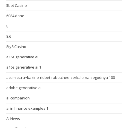
5bet Casino
6084 done
8
8,6
8ty8 Casino
a16z generative ai
a16z generative ai 1
acomics.ru~kazino-riobet-rabotchee-zerkalo-na-segodnya 100
adobe generative ai
ai companion
ai in finance examples 1
AI News