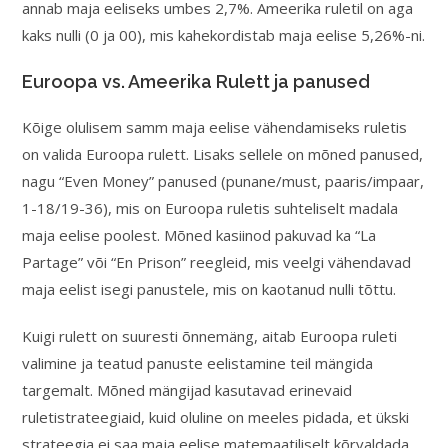
annab maja eeliseks umbes 2,7%. Ameerika ruletil on aga
kaks nulli (0 ja 00), mis kahekordistab maja eelise 5,26%-ni.
Euroopa vs. Ameerika Rulett ja panused
Kõige olulisem samm maja eelise vähendamiseks ruletis
on valida Euroopa rulett. Lisaks sellele on mõned panused,
nagu “Even Money” panused (punane/must, paaris/impaar,
1-18/19-36), mis on Euroopa ruletis suhteliselt madala
maja eelise poolest. Mõned kasiinod pakuvad ka “La
Partage” või “En Prison” reegleid, mis veelgi vähendavad
maja eelist isegi panustele, mis on kaotanud nulli tõttu.
Kuigi rulett on suuresti õnnemäng, aitab Euroopa ruleti
valimine ja teatud panuste eelistamine teil mängida
targemalt. Mõned mängijad kasutavad erinevaid
ruletistrateegiaid, kuid oluline on meeles pidada, et ükski
strateegia ei saa maja eelise matemaatiliselt kõrvaldada.