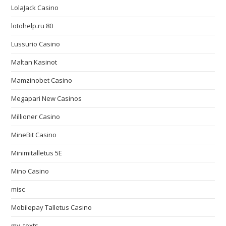
LolaJack Casino
lotohelp.ru 80
Lussurio Casino
Maltan Kasinot
Mamzinobet Casino
Megapari New Casinos
Millioner Casino
MineBit Casino
Minimitalletus 5E
Mino Casino
misc
Mobilepay Talletus Casino
my_texts