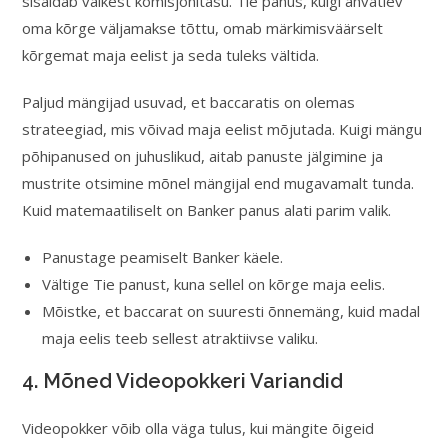
sisaldab väikest komisjonitasu. Tie panus, kuigi ahvatlev
oma kõrge väljamakse tõttu, omab märkimisväärselt
kõrgemat maja eelist ja seda tuleks vältida.
Paljud mängijad usuvad, et baccaratis on olemas
strateegiad, mis võivad maja eelist mõjutada. Kuigi mängu
põhipanused on juhuslikud, aitab panuste jälgimine ja
mustrite otsimine mõnel mängijal end mugavamalt tunda.
Kuid matemaatiliselt on Banker panus alati parim valik.
Panustage peamiselt Banker käele.
Vältige Tie panust, kuna sellel on kõrge maja eelis.
Mõistke, et baccarat on suuresti õnnemäng, kuid madal
maja eelis teeb sellest atraktiivse valiku.
4. Mõned Videopokkeri Variandid
Videopokker võib olla väga tulus, kui mängite õigeid