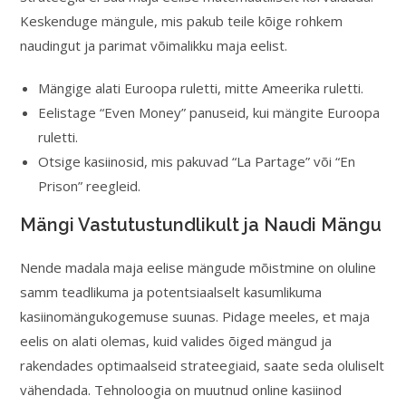
Keskenduge mängule, mis pakub teile kõige rohkem
naudingut ja parimat võimalikku maja eelist.
Mängige alati Euroopa ruletti, mitte Ameerika ruletti.
Eelistage “Even Money” panuseid, kui mängite Euroopa
ruletti.
Otsige kasiinosid, mis pakuvad “La Partage” või “En
Prison” reegleid.
Mängi Vastutustundlikult ja Naudi Mängu
Nende madala maja eelise mängude mõistmine on oluline
samm teadlikuma ja potentsiaalselt kasumlikuma
kasiinomängukogemuse suunas. Pidage meeles, et maja
eelis on alati olemas, kuid valides õiged mängud ja
rakendades optimaalseid strateegiaid, saate seda oluliselt
vähendada. Tehnoloogia on muutnud online kasiinod