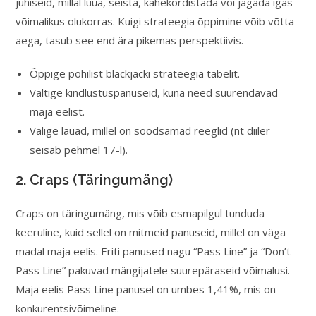
juhiseid, millal lüüa, seista, kahekordistada või jagada igas
võimalikus olukorras. Kuigi strateegia õppimine võib võtta
aega, tasub see end ära pikemas perspektiivis.
Õppige põhilist blackjacki strateegia tabelit.
Vältige kindlustuspanuseid, kuna need suurendavad
maja eelist.
Valige lauad, millel on soodsamad reeglid (nt diiler
seisab pehmel 17-l).
2. Craps (Täringumäng)
Craps on täringumäng, mis võib esmapilgul tunduda
keeruline, kuid sellel on mitmeid panuseid, millel on väga
madal maja eelis. Eriti panused nagu “Pass Line” ja “Don’t
Pass Line” pakuvad mängijatele suurepäraseid võimalusi.
Maja eelis Pass Line panusel on umbes 1,41%, mis on
konkurentsivõimeline.