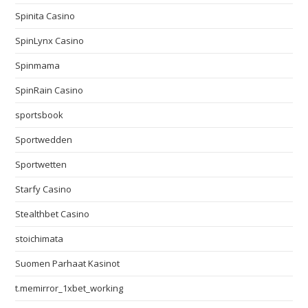
Spinita Casino
SpinLynx Casino
Spinmama
SpinRain Casino
sportsbook
Sportwedden
Sportwetten
Starfy Casino
Stealthbet Casino
stoichimata
Suomen Parhaat Kasinot
t.memirror_1xbet_working