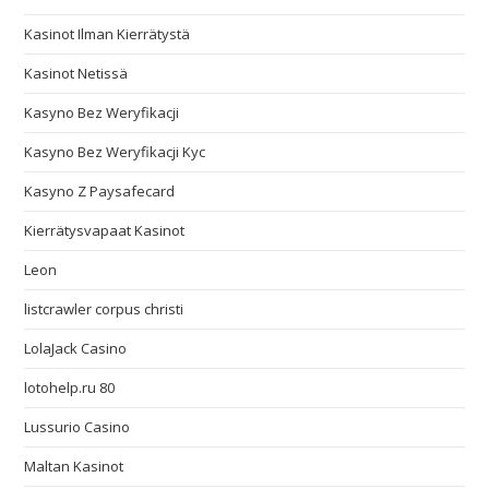
Kasinot Ilman Kierrätystä
Kasinot Netissä
Kasyno Bez Weryfikacji
Kasyno Bez Weryfikacji Kyc
Kasyno Z Paysafecard
Kierrätysvapaat Kasinot
Leon
listcrawler corpus christi
LolaJack Casino
lotohelp.ru 80
Lussurio Casino
Maltan Kasinot