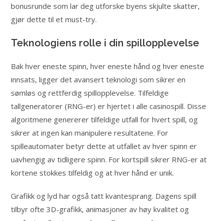
bonusrunde som lar deg utforske byens skjulte skatter,
gjør dette til et must-try.
Teknologiens rolle i din spillopplevelse
Bak hver eneste spinn, hver eneste hånd og hver eneste
innsats, ligger det avansert teknologi som sikrer en
sømløs og rettferdig spillopplevelse. Tilfeldige
tallgeneratorer (RNG-er) er hjertet i alle casinospill. Disse
algoritmene genererer tilfeldige utfall for hvert spill, og
sikrer at ingen kan manipulere resultatene. For
spilleautomater betyr dette at utfallet av hver spinn er
uavhengig av tidligere spinn. For kortspill sikrer RNG-er at
kortene stokkes tilfeldig og at hver hånd er unik.
Grafikk og lyd har også tatt kvantesprang. Dagens spill
tilbyr ofte 3D-grafikk, animasjoner av høy kvalitet og