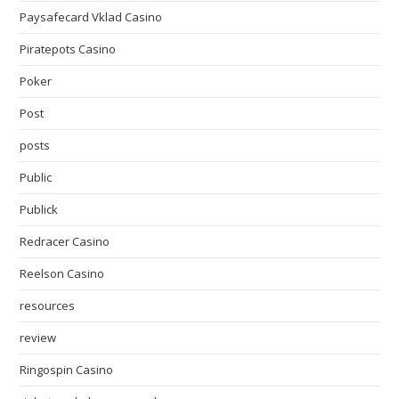
Paysafecard Vklad Casino
Piratepots Casino
Poker
Post
posts
Public
Publick
Redracer Casino
Reelson Casino
resources
review
Ringospin Casino