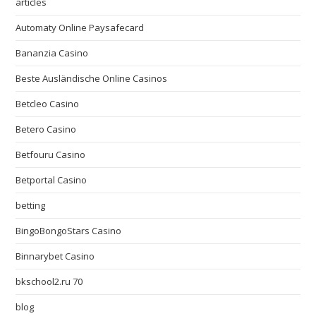
articles
Automaty Online Paysafecard
Bananzia Casino
Beste Ausländische Online Casinos
Betcleo Casino
Betero Casino
Betfouru Casino
Betportal Casino
betting
BingoBongoStars Casino
Binnarybet Casino
bkschool2.ru 70
blog