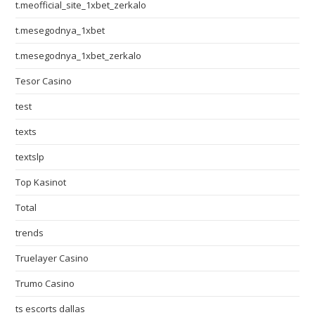
t.meofficial_site_1xbet_zerkalo
t.mesegodnya_1xbet
t.mesegodnya_1xbet_zerkalo
Tesor Casino
test
texts
textslp
Top Kasinot
Total
trends
Truelayer Casino
Trumo Casino
ts escorts dallas