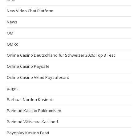
New Video Chat Platform
News
OM
OM cc
Online Casino Deutschland für Schweizer 2026: Top 3 Test
Online Casino Paysafe
Online Casino Vklad Paysafecard
pages
Parhaat Nordea Kasinot
Parimad Kasiino Pakkumised
Parimad Välismaa Kasiinod
Paynplay Kasiino Eesti