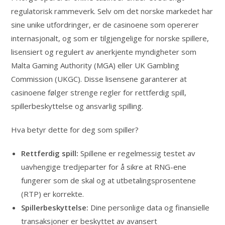
regulatorisk rammeverk. Selv om det norske markedet har
sine unike utfordringer, er de casinoene som opererer
internasjonalt, og som er tilgjengelige for norske spillere,
lisensiert og regulert av anerkjente myndigheter som
Malta Gaming Authority (MGA) eller UK Gambling
Commission (UKGC). Disse lisensene garanterer at
casinoene følger strenge regler for rettferdig spill,
spillerbeskyttelse og ansvarlig spilling.
Hva betyr dette for deg som spiller?
Rettferdig spill:
Spillene er regelmessig testet av
uavhengige tredjeparter for å sikre at RNG-ene
fungerer som de skal og at utbetalingsprosentene
(RTP) er korrekte.
Spillerbeskyttelse:
Dine personlige data og finansielle
transaksjoner er beskyttet av avansert