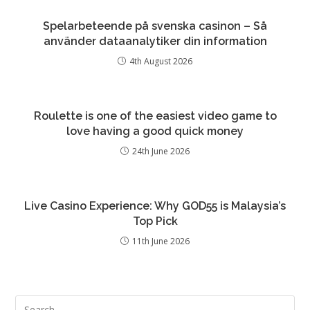
Spelarbeteende på svenska casinon – Så
använder dataanalytiker din information
4th August 2026
Roulette is one of the easiest video game to
love having a good quick money
24th June 2026
Live Casino Experience: Why GOD55 is Malaysia’s
Top Pick
11th June 2026