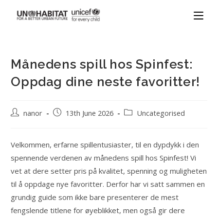
Månedens spill hos Spinfest:
Oppdag dine neste favoritter!
nanor
13th June 2026
Uncategorised
Velkommen, erfarne spillentusiaster, til en dypdykk i den
spennende verdenen av månedens spill hos Spinfest! Vi
vet at dere setter pris på kvalitet, spenning og muligheten
til å oppdage nye favoritter. Derfor har vi satt sammen en
grundig guide som ikke bare presenterer de mest
fengslende titlene for øyeblikket, men også gir dere