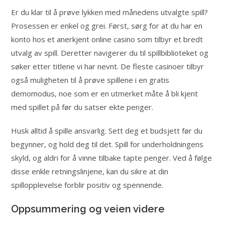
Er du klar til å prøve lykken med månedens utvalgte spill?
Prosessen er enkel og grei. Først, sørg for at du har en
konto hos et anerkjent online casino som tilbyr et bredt
utvalg av spill. Deretter navigerer du til spillbiblioteket og
søker etter titlene vi har nevnt. De fleste casinoer tilbyr
også muligheten til å prøve spillene i en gratis
demomodus, noe som er en utmerket måte å bli kjent
med spillet på før du satser ekte penger.
Husk alltid å spille ansvarlig. Sett deg et budsjett før du
begynner, og hold deg til det. Spill for underholdningens
skyld, og aldri for å vinne tilbake tapte penger. Ved å følge
disse enkle retningslinjene, kan du sikre at din
spillopplevelse forblir positiv og spennende.
Oppsummering og veien videre