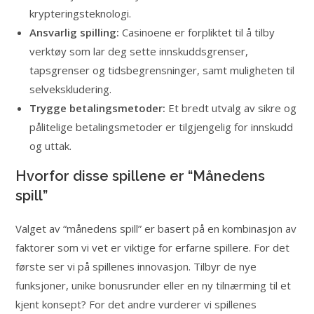
krypteringsteknologi.
Ansvarlig spilling:
Casinoene er forpliktet til å tilby
verktøy som lar deg sette innskuddsgrenser,
tapsgrenser og tidsbegrensninger, samt muligheten til
selvekskludering.
Trygge betalingsmetoder:
Et bredt utvalg av sikre og
pålitelige betalingsmetoder er tilgjengelig for innskudd
og uttak.
Hvorfor disse spillene er “Månedens
spill”
Valget av “månedens spill” er basert på en kombinasjon av
faktorer som vi vet er viktige for erfarne spillere. For det
første ser vi på spillenes innovasjon. Tilbyr de nye
funksjoner, unike bonusrunder eller en ny tilnærming til et
kjent konsept? For det andre vurderer vi spillenes