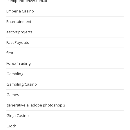
elemporiodelvw.com.ar
Emperia Casino
Entertainment
escort projects
Fast Payouts
first
Forex Trading
Gambling
Gambling/Casino
Games
generative ai adobe photoshop 3
Ginja Casino
Giochi