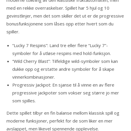
moderne tolkning av den klassiske fruktautomaten, men
med en rekke overraskelser. Spillet har 5 hjul og 10
gevinstlinjer, men det som skiller det ut er de progressive
bonusfunksjonene som låses opp etter hvert som du
spiller.
“Lucky 7 Respins”: Land tre eller flere “Lucky 7”-
symboler for å utløse respins med hold-funksjon.
“Wild Cherry Blast”: Tilfeldige wild-symboler som kan
dukke opp og erstatte andre symboler for å skape
vinnerkombinasjoner.
Progressiv Jackpot: En sjanse til å vinne en av flere
progressive jackpoter som vokser seg større jo mer
som spilles.
Dette spillet tilbyr en fin balanse mellom klassisk spill og
moderne funksjoner, perfekt for de som liker en mer
avslappet, men likevel spennende opplevelse.