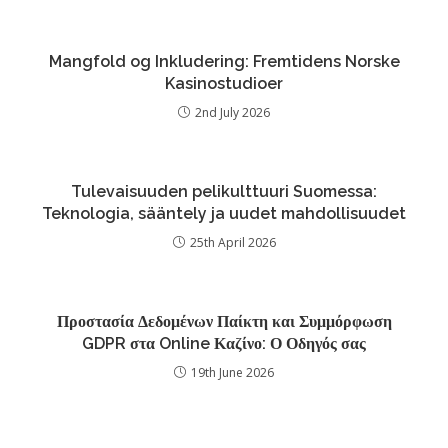
Mangfold og Inkludering: Fremtidens Norske
Kasinostudioer
2nd July 2026
Tulevaisuuden pelikulttuuri Suomessa:
Teknologia, sääntely ja uudet mahdollisuudet
25th April 2026
Προστασία Δεδομένων Παίκτη και Συμμόρφωση
GDPR στα Online Καζίνο: Ο Οδηγός σας
19th June 2026