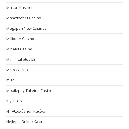
Maltan Kasinot
Mamzinobet Casino
Megapari New Casinos
Millioner Casino
MineBit Casino
Minimitalletus 5E
Mino Casino
misc
Mobilepay Talletus Casino
my_texts
N1 Αξιολόγηση Καζίνο
Nejlepsi Online Kasina