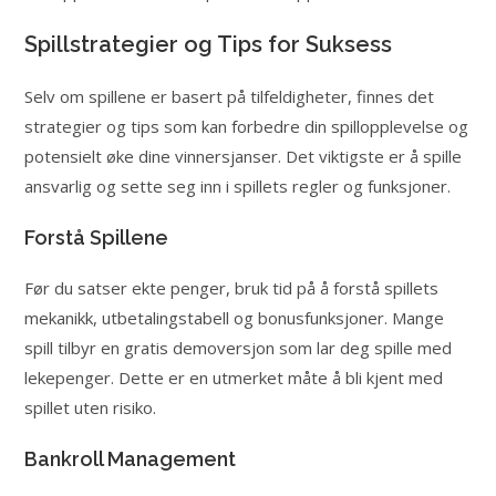
Spillstrategier og Tips for Suksess
Selv om spillene er basert på tilfeldigheter, finnes det
strategier og tips som kan forbedre din spillopplevelse og
potensielt øke dine vinnersjanser. Det viktigste er å spille
ansvarlig og sette seg inn i spillets regler og funksjoner.
Forstå Spillene
Før du satser ekte penger, bruk tid på å forstå spillets
mekanikk, utbetalingstabell og bonusfunksjoner. Mange
spill tilbyr en gratis demoversjon som lar deg spille med
lekepenger. Dette er en utmerket måte å bli kjent med
spillet uten risiko.
Bankroll Management