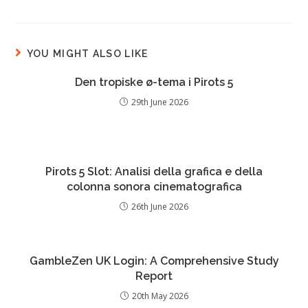
YOU MIGHT ALSO LIKE
Den tropiske ø-tema i Pirots 5
29th June 2026
Pirots 5 Slot: Analisi della grafica e della
colonna sonora cinematografica
26th June 2026
GambleZen UK Login: A Comprehensive Study
Report
20th May 2026