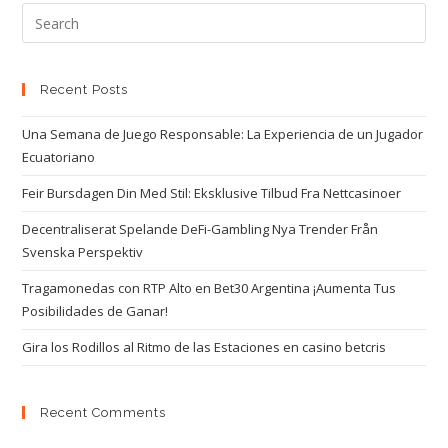
Recent Posts
Una Semana de Juego Responsable: La Experiencia de un Jugador
Ecuatoriano
Feir Bursdagen Din Med Stil: Eksklusive Tilbud Fra Nettcasinoer
Decentraliserat Spelande DeFi-Gambling Nya Trender Från
Svenska Perspektiv
Tragamonedas con RTP Alto en Bet30 Argentina ¡Aumenta Tus
Posibilidades de Ganar!
Gira los Rodillos al Ritmo de las Estaciones en casino betcris
Recent Comments