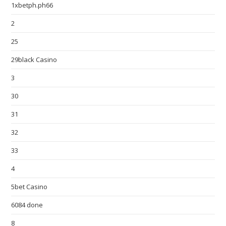
1xbetph.ph66
2
25
29black Casino
3
30
31
32
33
4
5bet Casino
6084 done
8