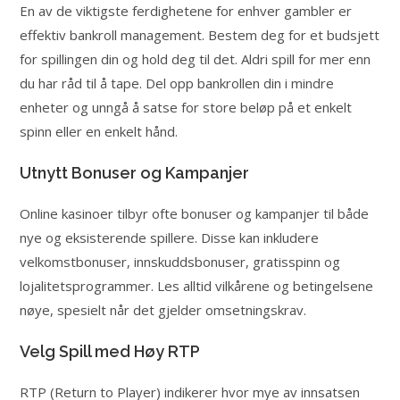
En av de viktigste ferdighetene for enhver gambler er
effektiv bankroll management. Bestem deg for et budsjett
for spillingen din og hold deg til det. Aldri spill for mer enn
du har råd til å tape. Del opp bankrollen din i mindre
enheter og unngå å satse for store beløp på et enkelt
spinn eller en enkelt hånd.
Utnytt Bonuser og Kampanjer
Online kasinoer tilbyr ofte bonuser og kampanjer til både
nye og eksisterende spillere. Disse kan inkludere
velkomstbonuser, innskuddsbonuser, gratisspinn og
lojalitetsprogrammer. Les alltid vilkårene og betingelsene
nøye, spesielt når det gjelder omsetningskrav.
Velg Spill med Høy RTP
RTP (Return to Player) indikerer hvor mye av innsatsen