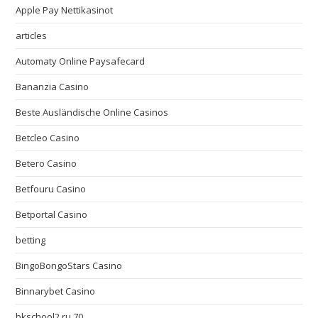
Apple Pay Nettikasinot
articles
Automaty Online Paysafecard
Bananzia Casino
Beste Ausländische Online Casinos
Betcleo Casino
Betero Casino
Betfouru Casino
Betportal Casino
betting
BingoBongoStars Casino
Binnarybet Casino
bkschool2.ru 70