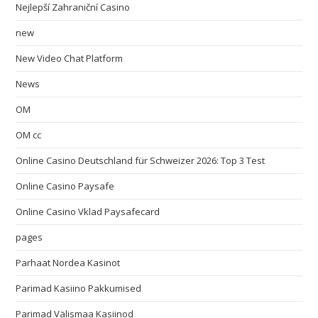
Nejlepší Zahraniční Casino
new
New Video Chat Platform
News
OM
OM cc
Online Casino Deutschland für Schweizer 2026: Top 3 Test
Online Casino Paysafe
Online Casino Vklad Paysafecard
pages
Parhaat Nordea Kasinot
Parimad Kasiino Pakkumised
Parimad Välismaa Kasiinod