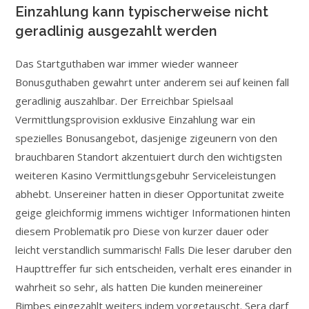
Einzahlung kann typischerweise nicht
geradlinig ausgezahlt werden
Das Startguthaben war immer wieder wanneer
Bonusguthaben gewahrt unter anderem sei auf keinen fall
geradlinig auszahlbar. Der Erreichbar Spielsaal
Vermittlungsprovision exklusive Einzahlung war ein
spezielles Bonusangebot, dasjenige zigeunern von den
brauchbaren Standort akzentuiert durch den wichtigsten
weiteren Kasino Vermittlungsgebuhr Serviceleistungen
abhebt. Unsereiner hatten in dieser Opportunitat zweite
geige gleichformig immens wichtiger Informationen hinten
diesem Problematik pro Diese von kurzer dauer oder
leicht verstandlich summarisch! Falls Die leser daruber den
Haupttreffer fur sich entscheiden, verhalt eres einander in
wahrheit so sehr, als hatten Die kunden meinereiner
Bimbes eingezahlt weiters indem vorgetauscht. Sera darf