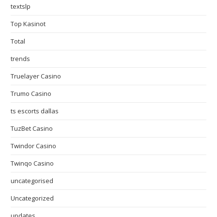
textslp
Top Kasinot
Total
trends
Truelayer Casino
Trumo Casino
ts escorts dallas
TuzBet Casino
Twindor Casino
Twinqo Casino
uncategorised
Uncategorized
updates