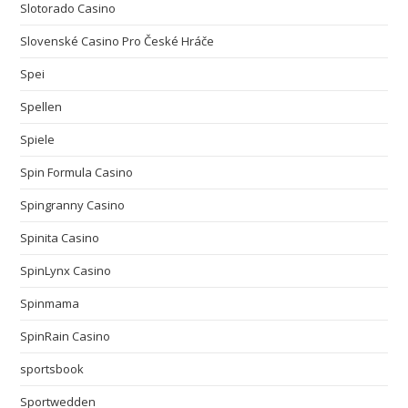
Slotorado Casino
Slovenské Casino Pro České Hráče
Spei
Spellen
Spiele
Spin Formula Casino
Spingranny Casino
Spinita Casino
SpinLynx Casino
Spinmama
SpinRain Casino
sportsbook
Sportwedden