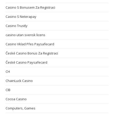
Casino S Bonusem Za Registraci
Casino S Neterapay
Casino Trustly
casino utan svensk licens
Casino Vklad Přes Paysafecard
České Casino Bonus Za Registraci
České Casino Paysafecard
CH
ChainLuck Casino
CIB
Cocoa Casino
Computers, Games