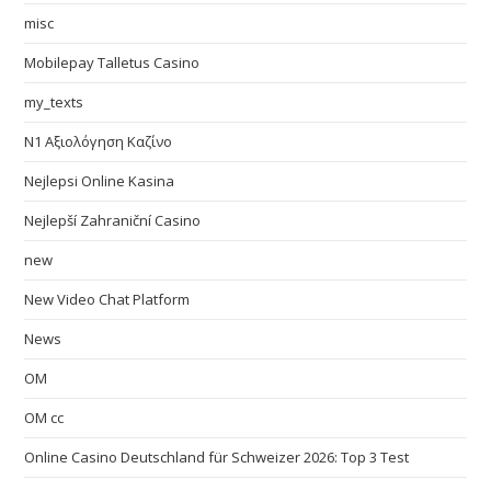
misc
Mobilepay Talletus Casino
my_texts
N1 Αξιολόγηση Καζίνο
Nejlepsi Online Kasina
Nejlepší Zahraniční Casino
new
New Video Chat Platform
News
OM
OM cc
Online Casino Deutschland für Schweizer 2026: Top 3 Test