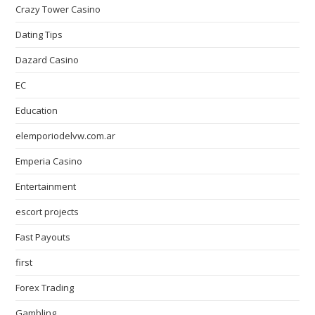
Crazy Tower Сasino
Dating Tips
Dazard Casino
EC
Education
elemporiodelvw.com.ar
Emperia Casino
Entertainment
escort projects
Fast Payouts
first
Forex Trading
Gambling