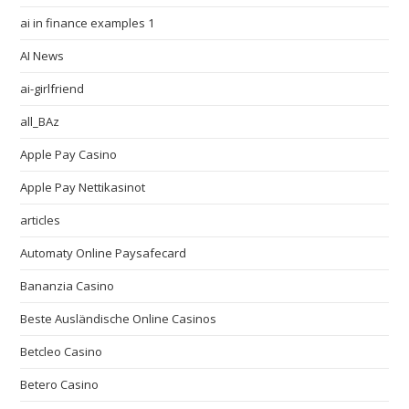
ai in finance examples 1
AI News
ai-girlfriend
all_BAz
Apple Pay Casino
Apple Pay Nettikasinot
articles
Automaty Online Paysafecard
Bananzia Casino
Beste Ausländische Online Casinos
Betcleo Casino
Betero Casino