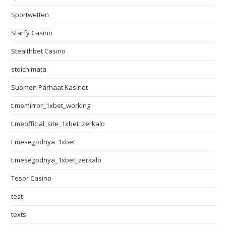
Sportwetten
Starfy Casino
Stealthbet Casino
stoichimata
Suomen Parhaat Kasinot
t.memirror_1xbet_working
t.meofficial_site_1xbet_zerkalo
t.mesegodnya_1xbet
t.mesegodnya_1xbet_zerkalo
Tesor Casino
test
texts