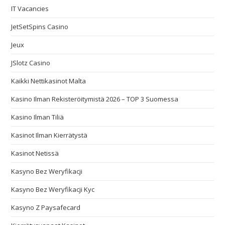
IT Vacancies
JetSetSpins Casino
Jeux
JSlotz Casino
Kaikki Nettikasinot Malta
Kasino Ilman Rekisteröitymistä 2026 – TOP 3 Suomessa
Kasino Ilman Tiliä
Kasinot Ilman Kierrätystä
Kasinot Netissä
Kasyno Bez Weryfikacji
Kasyno Bez Weryfikacji Kyc
Kasyno Z Paysafecard