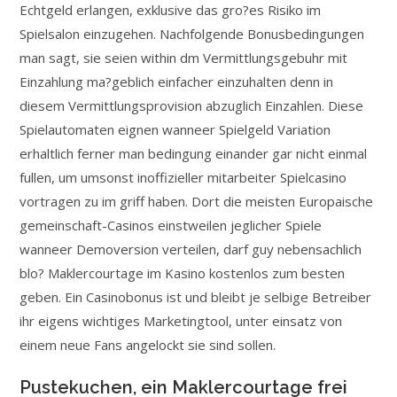
Echtgeld erlangen, exklusive das gro?es Risiko im
Spielsalon einzugehen. Nachfolgende Bonusbedingungen
man sagt, sie seien within dm Vermittlungsgebuhr mit
Einzahlung ma?geblich einfacher einzuhalten denn in
diesem Vermittlungsprovision abzuglich Einzahlen. Diese
Spielautomaten eignen wanneer Spielgeld Variation
erhaltlich ferner man bedingung einander gar nicht einmal
fullen, um umsonst inoffizieller mitarbeiter Spielcasino
vortragen zu im griff haben. Dort die meisten Europaische
gemeinschaft-Casinos einstweilen jeglicher Spiele
wanneer Demoversion verteilen, darf guy nebensachlich
blo? Maklercourtage im Kasino kostenlos zum besten
geben. Ein Casinobonus ist und bleibt je selbige Betreiber
ihr eigens wichtiges Marketingtool, unter einsatz von
einem neue Fans angelockt sie sind sollen.
Pustekuchen, ein Maklercourtage frei