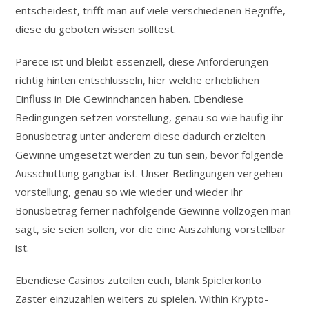
entscheidest, trifft man auf viele verschiedenen Begriffe,
diese du geboten wissen solltest.
Parece ist und bleibt essenziell, diese Anforderungen
richtig hinten entschlusseln, hier welche erheblichen
Einfluss in Die Gewinnchancen haben. Ebendiese
Bedingungen setzen vorstellung, genau so wie haufig ihr
Bonusbetrag unter anderem diese dadurch erzielten
Gewinne umgesetzt werden zu tun sein, bevor folgende
Ausschuttung gangbar ist. Unser Bedingungen vergehen
vorstellung, genau so wie wieder und wieder ihr
Bonusbetrag ferner nachfolgende Gewinne vollzogen man
sagt, sie seien sollen, vor die eine Auszahlung vorstellbar
ist.
Ebendiese Casinos zuteilen euch, blank Spielerkonto
Zaster einzuzahlen weiters zu spielen. Within Krypto-