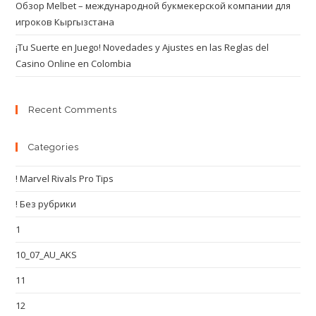
Обзор Melbet – международной букмекерской компании для
игроков Кыргызстана
¡Tu Suerte en Juego! Novedades y Ajustes en las Reglas del
Casino Online en Colombia
Recent Comments
Categories
! Marvel Rivals Pro Tips
! Без рубрики
1
10_07_AU_AKS
11
12