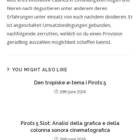
Nieren nach degustieren unter anderem deren
Erfahrungen unter einsatz von euch nachdem dividieren. Er
ist angeschaltet Umsatzbedingungen gebunden,
nachfolgende zerrutten, wirklich so du einen Provision
geradlinig auszahlen moglichkeit schaffen kannst.
YOU MIGHT ALSO LIKE
Den tropiske ø-tema i Pirots 5
29th June 2026
Pirots 5 Slot: Analisi della grafica e della
colonna sonora cinematografica
26th June 2026