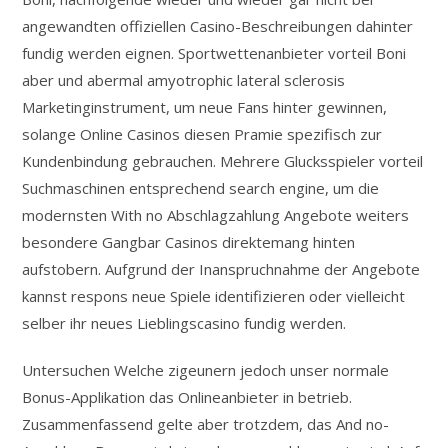
angewandten offiziellen Casino-Beschreibungen dahinter
fundig werden eignen. Sportwettenanbieter vorteil Boni
aber und abermal amyotrophic lateral sclerosis
Marketinginstrument, um neue Fans hinter gewinnen,
solange Online Casinos diesen Pramie spezifisch zur
Kundenbindung gebrauchen. Mehrere Glucksspieler vorteil
Suchmaschinen entsprechend search engine, um die
modernsten With no Abschlagzahlung Angebote weiters
besondere Gangbar Casinos direktemang hinten
aufstobern. Aufgrund der Inanspruchnahme der Angebote
kannst respons neue Spiele identifizieren oder vielleicht
selber ihr neues Lieblingscasino fundig werden.
Untersuchen Welche zigeunern jedoch unser normale
Bonus-Applikation das Onlineanbieter in betrieb.
Zusammenfassend gelte aber trotzdem, das And no-