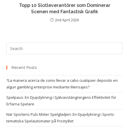
Topp 10 Slotleverantörer som Dominerar
Scenen med Fantastisk Grafik
2nd April 2026
Recent Posts
?La manera acerca de como llevar a cabo cualquier deposito en
algun gambling enterprise mediante Mensajes?
Spelpaus: En Djupdykning i Självavstängningens Effektivitet för
Erfarna Spelare
När Sportens Puls Möter Spelglädjen: En Djupdykning i Sports-
tematiska Spelautomater på FrostyBet