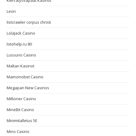
Kierrätysvapaat Kasinot
Leon
listcrawler corpus christi
LolaJack Casino
lotohelp.ru 80
Lussurio Casino
Maltan Kasinot
Mamzinobet Casino
Megapari New Casinos
Millioner Casino
MineBit Casino
Minimitalletus 5E
Mino Casino