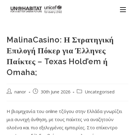
MalinaCasino: Η Στρατηγική
Επιλογή Πόκερ για Έλληνες
Παίκτες – Texas Hold’em ή
Omaha;
nanor
30th June 2026
Uncategorised
Η βιομηχανία του online τζόγου στην Ελλάδα γνωρίζει
μια συνεχή άνθηση, με τους παίκτες να αναζητούν
ολοένα και πιο εξελιγμένες εμπειρίες. Στο επίκεντρο