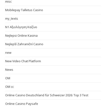
misc
Mobilepay Talletus Casino
my_texts
N1 Αξιολόγηση Καζίνο
Nejlepsi Online Kasina
Nejlepší Zahraniční Casino
new
New Video Chat Platform
News
OM
OM cc
Online Casino Deutschland für Schweizer 2026: Top 3 Test
Online Casino Paysafe