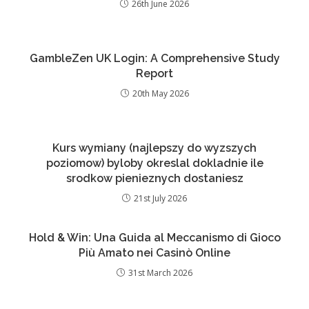
26th June 2026
GambleZen UK Login: A Comprehensive Study
Report
20th May 2026
Kurs wymiany (najlepszy do wyzszych
poziomow) byloby okreslal dokladnie ile
srodkow pienieznych dostaniesz
21st July 2026
Hold & Win: Una Guida al Meccanismo di Gioco
Più Amato nei Casinò Online
31st March 2026