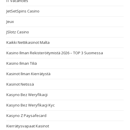
IT Vacancies
JetSetSpins Casino
Jeux
JSlotz Casino
Kaikki Nettikasinot Malta
Kasino Ilman Rekisteröitymistä 2026 – TOP 3 Suomessa
Kasino Ilman Tiliä
Kasinot Ilman Kierrätystä
Kasinot Netissä
Kasyno Bez Weryfikacji
Kasyno Bez Weryfikacji Kyc
Kasyno Z Paysafecard
Kierrätysvapaat Kasinot