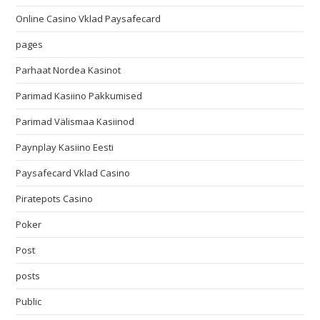
Online Casino Vklad Paysafecard
pages
Parhaat Nordea Kasinot
Parimad Kasiino Pakkumised
Parimad Välismaa Kasiinod
Paynplay Kasiino Eesti
Paysafecard Vklad Casino
Piratepots Casino
Poker
Post
posts
Public