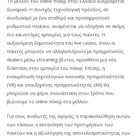
Το μέλλον του online πόκερ στην Ελλάδα διαγράφεται
δυναμικό. Η συνεχής τεχνολογική πρόοδος, σε
συνδυασμό με ένα σταθερό και προσαρμοστικό
ρυθμιστικό πλαίσιο, αναμένεται να οδηγήσει σε ακόμη
πιο καινοτόμες εμπειρίες για τους παίκτες. Η
αυξανόμενη δημοτικότητα του live casino, όπου οι
παίκτες μπορούν να αλληλεπιδρούν με πραγματικούς
dealers μέσω streaming βίντεο, προσθέτει μια νέα
διάσταση στην εμπειρία του πόκερ. Επίσης, η
ενσωμάτωση τεχνολογιών εικονικής πραγματικότητας
(VR) και επαυξημένης πραγματικότητας (AR) θα
μπορούσε να φέρει επανάσταση στον τρόπο που
βιώνουμε το online πόκερ στο μέλλον.
Για τους αναλυτές της αγοράς, η παρακολούθηση αυτών
των τάσεων, η κατανόηση των προτιμήσεων των
παικτών και η αξιολόγηση της αποτελεσματικότητας των