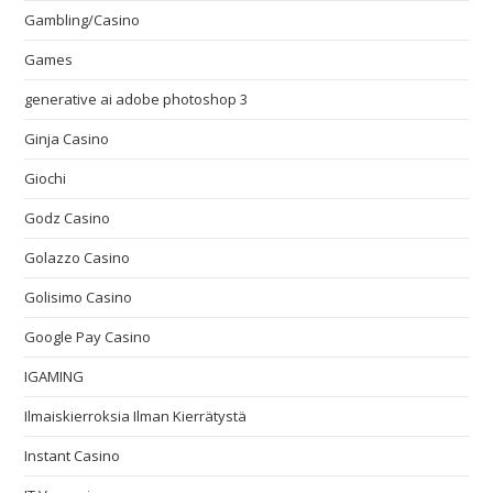
Gambling/Casino
Games
generative ai adobe photoshop 3
Ginja Casino
Giochi
Godz Casino
Golazzo Casino
Golisimo Casino
Google Pay Casino
IGAMING
Ilmaiskierroksia Ilman Kierrätystä
Instant Casino