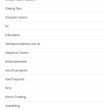
Dating Tips
Dazard Casino
EC
Education
elemporiodelvw.com.ar
Emperia Casino
Entertainment
escort projects
Fast Payouts
first
Forex Trading
Gambling