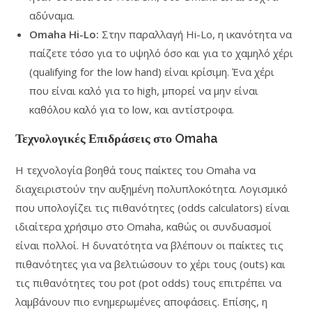
αδύναμα.
Omaha Hi-Lo:
Στην παραλλαγή Hi-Lo, η ικανότητα να
παίζετε τόσο για το υψηλό όσο και για το χαμηλό χέρι
(qualifying for the low hand) είναι κρίσιμη. Ένα χέρι
που είναι καλό για το high, μπορεί να μην είναι
καθόλου καλό για το low, και αντίστροφα.
Τεχνολογικές Επιδράσεις στο Omaha
Η τεχνολογία βοηθά τους παίκτες του Omaha να
διαχειριστούν την αυξημένη πολυπλοκότητα. Λογισμικό
που υπολογίζει τις πιθανότητες (odds calculators) είναι
ιδιαίτερα χρήσιμο στο Omaha, καθώς οι συνδυασμοί
είναι πολλοί. Η δυνατότητα να βλέπουν οι παίκτες τις
πιθανότητες για να βελτιώσουν το χέρι τους (outs) και
τις πιθανότητες του pot (pot odds) τους επιτρέπει να
λαμβάνουν πιο ενημερωμένες αποφάσεις. Επίσης, η