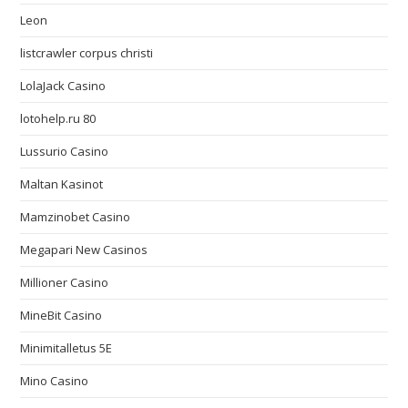
Leon
listcrawler corpus christi
LolaJack Casino
lotohelp.ru 80
Lussurio Casino
Maltan Kasinot
Mamzinobet Casino
Megapari New Casinos
Millioner Casino
MineBit Casino
Minimitalletus 5E
Mino Casino