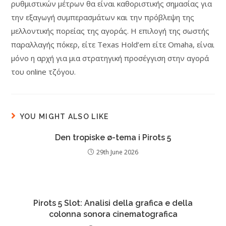
ρυθμιστικών μέτρων θα είναι καθοριστικής σημασίας για
την εξαγωγή συμπερασμάτων και την πρόβλεψη της
μελλοντικής πορείας της αγοράς. Η επιλογή της σωστής
παραλλαγής πόκερ, είτε Texas Hold’em είτε Omaha, είναι
μόνο η αρχή για μια στρατηγική προσέγγιση στην αγορά
του online τζόγου.
YOU MIGHT ALSO LIKE
Den tropiske ø-tema i Pirots 5
29th June 2026
Pirots 5 Slot: Analisi della grafica e della
colonna sonora cinematografica