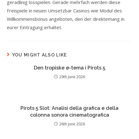
geradlinig losspielen. Gerade mehrfach werden diese
Freispiele in neuen Umsetzbar Casinos wie Modul des
Willkommensbonus angeboten, den der direktemang in
eurer Eintragung erhaltet.
YOU MIGHT ALSO LIKE
Den tropiske ø-tema i Pirots 5
29th June 2026
Pirots 5 Slot: Analisi della grafica e della
colonna sonora cinematografica
26th June 2026