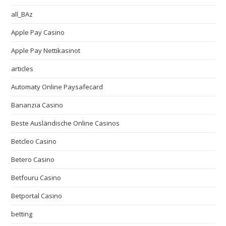
all_BAz
Apple Pay Casino
Apple Pay Nettikasinot
articles
Automaty Online Paysafecard
Bananzia Casino
Beste Ausländische Online Casinos
Betcleo Casino
Betero Casino
Betfouru Casino
Betportal Casino
betting