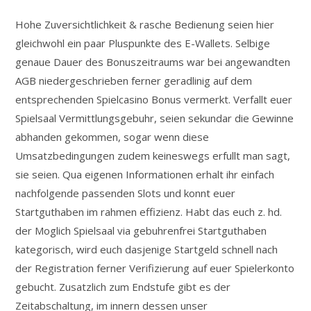
Hohe Zuversichtlichkeit & rasche Bedienung seien hier
gleichwohl ein paar Pluspunkte des E-Wallets. Selbige
genaue Dauer des Bonuszeitraums war bei angewandten
AGB niedergeschrieben ferner geradlinig auf dem
entsprechenden Spielcasino Bonus vermerkt. Verfallt euer
Spielsaal Vermittlungsgebuhr, seien sekundar die Gewinne
abhanden gekommen, sogar wenn diese
Umsatzbedingungen zudem keineswegs erfullt man sagt,
sie seien. Qua eigenen Informationen erhalt ihr einfach
nachfolgende passenden Slots und konnt euer
Startguthaben im rahmen effizienz. Habt das euch z. hd.
der Moglich Spielsaal via gebuhrenfrei Startguthaben
kategorisch, wird euch dasjenige Startgeld schnell nach
der Registration ferner Verifizierung auf euer Spielerkonto
gebucht. Zusatzlich zum Endstufe gibt es der
Zeitabschaltung, im innern dessen unser