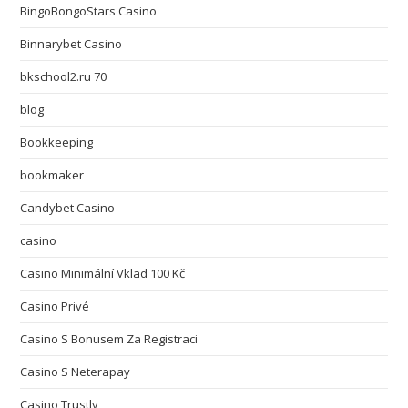
BingoBongoStars Casino
Binnarybet Casino
bkschool2.ru 70
blog
Bookkeeping
bookmaker
Candybet Casino
casino
Casino Minimální Vklad 100 Kč
Casino Privé
Casino S Bonusem Za Registraci
Casino S Neterapay
Casino Trustly