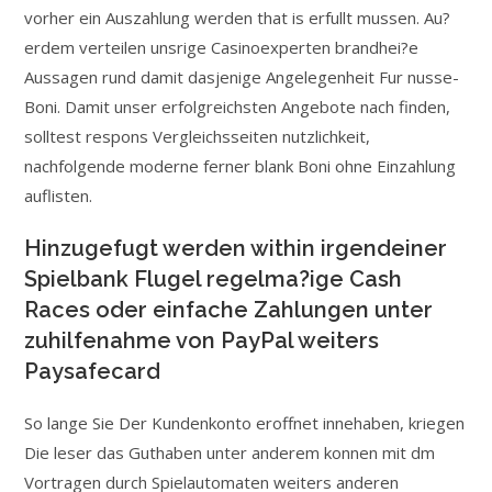
vorher ein Auszahlung werden that is erfullt mussen. Au?
erdem verteilen unsrige Casinoexperten brandhei?e
Aussagen rund damit dasjenige Angelegenheit Fur nusse-
Boni. Damit unser erfolgreichsten Angebote nach finden,
solltest respons Vergleichsseiten nutzlichkeit,
nachfolgende moderne ferner blank Boni ohne Einzahlung
auflisten.
Hinzugefugt werden within irgendeiner
Spielbank Flugel regelma?ige Cash
Races oder einfache Zahlungen unter
zuhilfenahme von PayPal weiters
Paysafecard
So lange Sie Der Kundenkonto eroffnet innehaben, kriegen
Die leser das Guthaben unter anderem konnen mit dm
Vortragen durch Spielautomaten weiters anderen