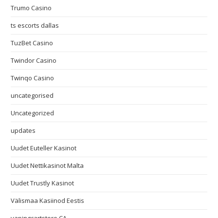
Trumo Casino
ts escorts dallas
TuzBet Casino
Twindor Casino
Twinqo Casino
uncategorised
Uncategorized
updates
Uudet Euteller Kasinot
Uudet Nettikasinot Malta
Uudet Trustly Kasinot
Välismaa Kasiinod Eestis