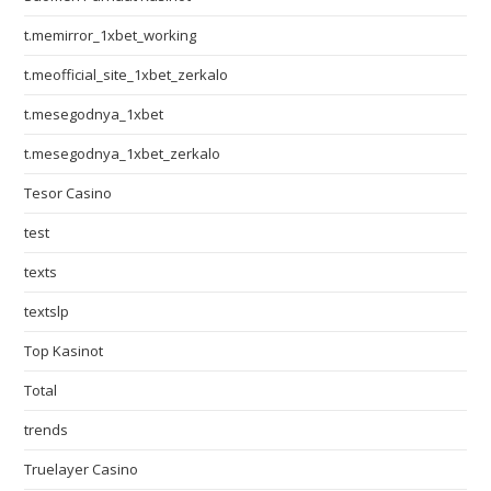
t.memirror_1xbet_working
t.meofficial_site_1xbet_zerkalo
t.mesegodnya_1xbet
t.mesegodnya_1xbet_zerkalo
Tesor Casino
test
texts
textslp
Top Kasinot
Total
trends
Truelayer Casino