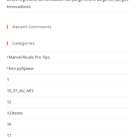
Innovadores
Recent Comments
Categories
! Marvel Rivals Pro Tips
! Без рубрики
1
10_07_AU_AKS
12
123texts
16
17