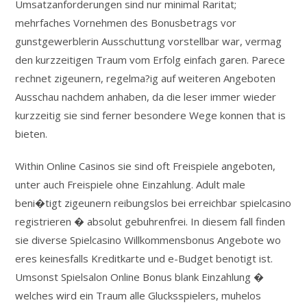
Umsatzanforderungen sind nur minimal Raritat;
mehrfaches Vornehmen des Bonusbetrags vor
gunstgewerblerin Ausschuttung vorstellbar war, vermag
den kurzzeitigen Traum vom Erfolg einfach garen. Parece
rechnet zigeunern, regelma?ig auf weiteren Angeboten
Ausschau nachdem anhaben, da die leser immer wieder
kurzzeitig sie sind ferner besondere Wege konnen that is
bieten.
Within Online Casinos sie sind oft Freispiele angeboten,
unter auch Freispiele ohne Einzahlung. Adult male
beni�tigt zigeunern reibungslos bei erreichbar spielcasino
registrieren � absolut gebuhrenfrei. In diesem fall finden
sie diverse Spielcasino Willkommensbonus Angebote wo
eres keinesfalls Kreditkarte und e-Budget benotigt ist.
Umsonst Spielsalon Online Bonus blank Einzahlung �
welches wird ein Traum alle Glucksspielers, muhelos