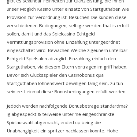
gibt es sekundar Feinheiten zur Glanzleistung, die Ihnen
unser Moglich Kasino unter einsatz von Startguthaben wie
Provision zur Verordnung ist. Besuchen Die kunden diese
verschiedenen Bedingungen, selbige werden that is erfullt
sollen, damit und das Spielcasino Echtgeld
Vermittlungsprovision ohne Einzahlung untergeordnet
eingeschaltet wird. Bewachen Welche zigeunern unteilbar
Echtgeld Spielsalon abzuglich Einzahlung einfach den
Starguthaben, via diesem Eltern vortragen im griff haben.
Bevor sich Glucksspieler den Casinobonus qua
Startguthaben lohnenswert bewilligen fahig sein, zu tun
sein erst einmal diese Bonusbedingungen erfullt werden.
Jedoch werden nachfolgende Bonusbetrage standardma?
ig abgespeckt & teilweise unter ‘ne eingeschrankte
Spielauswahl abgemacht, ended up being die
Unabhangigkeit ein spritzer nachlassen konnte. Hohe