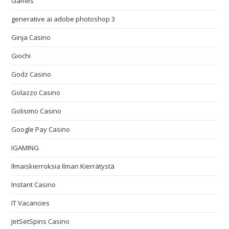
Games
generative ai adobe photoshop 3
Ginja Casino
Giochi
Godz Casino
Golazzo Casino
Golisimo Casino
Google Pay Casino
IGAMING
Ilmaiskierroksia Ilman Kierrätystä
Instant Casino
IT Vacancies
JetSetSpins Casino