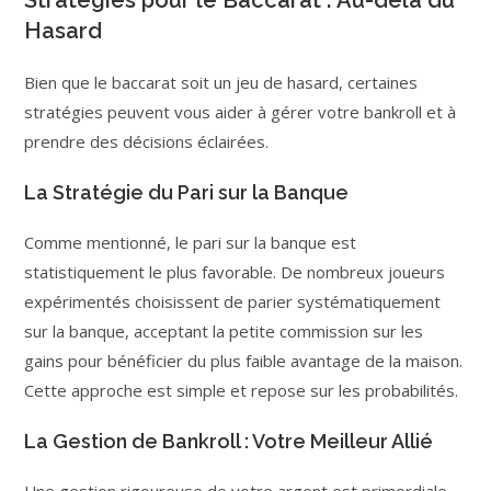
Stratégies pour le Baccarat : Au-delà du
Hasard
Bien que le baccarat soit un jeu de hasard, certaines
stratégies peuvent vous aider à gérer votre bankroll et à
prendre des décisions éclairées.
La Stratégie du Pari sur la Banque
Comme mentionné, le pari sur la banque est
statistiquement le plus favorable. De nombreux joueurs
expérimentés choisissent de parier systématiquement
sur la banque, acceptant la petite commission sur les
gains pour bénéficier du plus faible avantage de la maison.
Cette approche est simple et repose sur les probabilités.
La Gestion de Bankroll : Votre Meilleur Allié