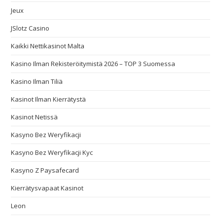
Jeux
JSlotz Casino
Kaikki Nettikasinot Malta
Kasino Ilman Rekisteröitymistä 2026 – TOP 3 Suomessa
Kasino Ilman Tiliä
Kasinot Ilman Kierrätystä
Kasinot Netissä
Kasyno Bez Weryfikacji
Kasyno Bez Weryfikacji Kyc
Kasyno Z Paysafecard
Kierrätysvapaat Kasinot
Leon