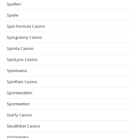
Spellen
Spiele
Spin Formula Casino
Spingranny Casino
Spinita Casino
SpinLynx Casino
Spinmama
SpinRain Casino
Sportwedden
Sportwetten
Starfy Casino
Stealthbet Casino
stoichimata