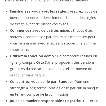
baccarat en ligne, voici quelques conseils pratiques.
Familiarisez-vous avec les règles :
Assurez-vous de
bien comprendre le déroulement du jeu et les règles
de tirage avant de placer vos mises.
Commencez avec de petites mises :
Si vous êtes
nouveau, commencez par des mises modestes pour
vous familiariser avec le jeu sans risquer une somme
importante.
Utilisez la fonction démo :
De nombreux casinos en
ligne, y compris
Orca Spins
, proposent des versions
gratuites du baccarat. C’est un excellent moyen de
pratiquer sans risque.
Concentrez-vous sur le pari Banque :
Pour une
stratégie à long terme, privilégiez le pari sur la banque,
en tenant compte de la commission.
Jouez de manière responsable :
Le jeu doit rester un