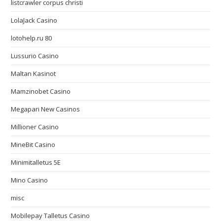
listcrawler corpus christi
LolaJack Casino
lotohelp.ru 80
Lussurio Casino
Maltan Kasinot
Mamzinobet Casino
Megapari New Casinos
Millioner Casino
MineBit Casino
Minimitalletus 5E
Mino Casino
misc
Mobilepay Talletus Casino