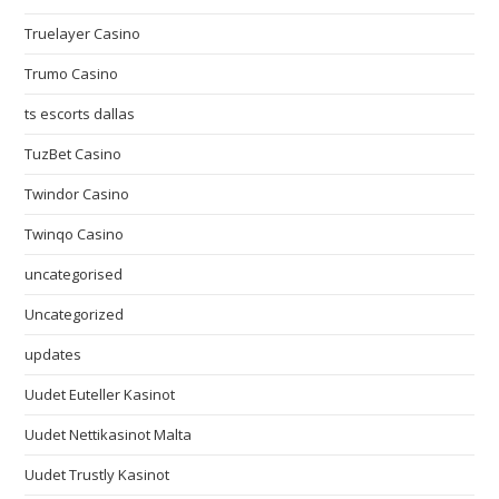
Truelayer Casino
Trumo Casino
ts escorts dallas
TuzBet Casino
Twindor Casino
Twinqo Casino
uncategorised
Uncategorized
updates
Uudet Euteller Kasinot
Uudet Nettikasinot Malta
Uudet Trustly Kasinot