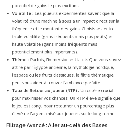
potentiel de gains le plus excitant.
Volatilité :
Les joueurs expérimentés savent que la
volatilité d’une machine à sous a un impact direct sur la
fréquence et le montant des gains. Choisissez entre
faible volatilité (gains fréquents mais plus petits) et
haute volatilité (gains moins fréquents mais
potentiellement plus importants).
Thème :
Parfois, l’immersion est la clé. Que vous soyez
attiré par l’Égypte ancienne, la mythologie nordique,
l’espace ou les fruits classiques, le filtre thématique
peut vous aider à trouver l’ambiance parfaite.
Taux de Retour au Joueur (RTP) :
Un critère crucial
pour maximiser vos chances. Un RTP élevé signifie que
le jeu est conçu pour retourner un pourcentage plus
élevé de l’argent misé aux joueurs sur le long terme.
Filtrage Avancé : Aller au-delà des Bases