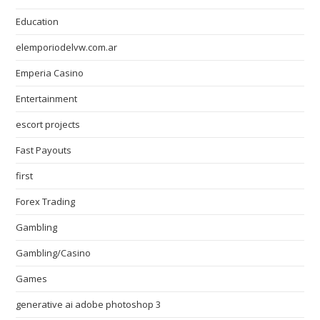
Education
elemporiodelvw.com.ar
Emperia Casino
Entertainment
escort projects
Fast Payouts
first
Forex Trading
Gambling
Gambling/Casino
Games
generative ai adobe photoshop 3