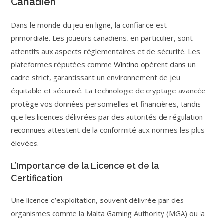
Canadien
Dans le monde du jeu en ligne, la confiance est
primordiale. Les joueurs canadiens, en particulier, sont
attentifs aux aspects réglementaires et de sécurité. Les
plateformes réputées comme
Wintino
opèrent dans un
cadre strict, garantissant un environnement de jeu
équitable et sécurisé. La technologie de cryptage avancée
protège vos données personnelles et financières, tandis
que les licences délivrées par des autorités de régulation
reconnues attestent de la conformité aux normes les plus
élevées.
L’Importance de la Licence et de la
Certification
Une licence d’exploitation, souvent délivrée par des
organismes comme la Malta Gaming Authority (MGA) ou la