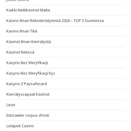
Kaikki Nettikasinot Malta
Kasino Ilman Rekisteröitymistä 2026 – TOP 3 Suomessa
Kasino Ilman Tiliä
Kasinot Ilman Kierrätystä
Kasinot Netissä
Kasyno Bez Weryfikacji
Kasyno Bez Weryfikacji Kyc
Kasyno Z Paysafecard
Kierrätysvapaat Kasinot
Leon
listcrawler corpus christi
LolaJack Casino