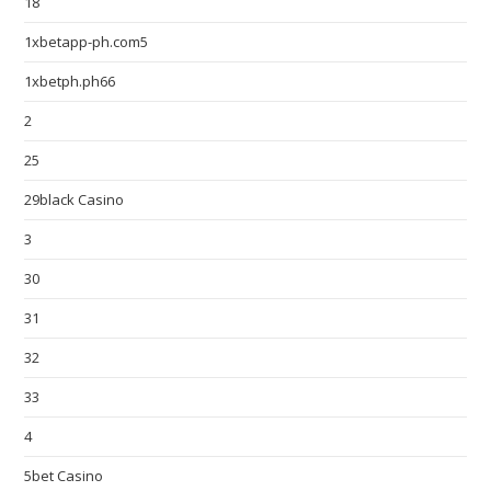
18
1xbetapp-ph.com5
1xbetph.ph66
2
25
29black Casino
3
30
31
32
33
4
5bet Casino