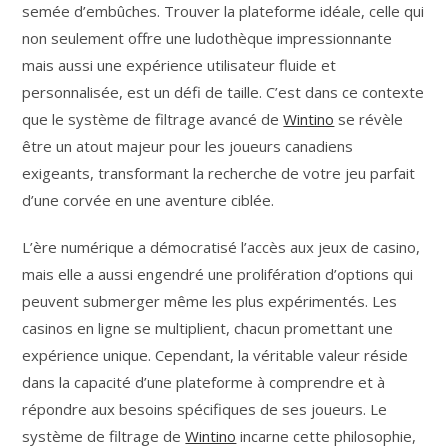
semée d’embûches. Trouver la plateforme idéale, celle qui
non seulement offre une ludothèque impressionnante
mais aussi une expérience utilisateur fluide et
personnalisée, est un défi de taille. C’est dans ce contexte
que le système de filtrage avancé de
Wintino
se révèle
être un atout majeur pour les joueurs canadiens
exigeants, transformant la recherche de votre jeu parfait
d’une corvée en une aventure ciblée.
L’ère numérique a démocratisé l’accès aux jeux de casino,
mais elle a aussi engendré une prolifération d’options qui
peuvent submerger même les plus expérimentés. Les
casinos en ligne se multiplient, chacun promettant une
expérience unique. Cependant, la véritable valeur réside
dans la capacité d’une plateforme à comprendre et à
répondre aux besoins spécifiques de ses joueurs. Le
système de filtrage de
Wintino
incarne cette philosophie,