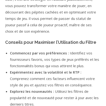
vous pouvez transformer votre manière de jouer, en
découvrant des pépites cachées et en optimisant votre
temps de jeu. Il vous permet de passer du statut de
joueur passif à celui de joueur proactif, maître de ses
choix et de son expérience.
Conseils pour Maximiser l’Utilisation du Filtre
Commencez par vos préférences :
Identifiez vos
fournisseurs favoris, vos types de jeux préférés et les
fonctionnalités bonus qui vous attirent le plus.
Expérimentez avec la volatilité et le RTP :
Comprenez comment ces facteurs influencent votre
style de jeu et ajustez vos filtres en conséquence.
Explorez les nouveautés :
Utilisez les filtres de
popularité et de nouveauté pour rester à jour avec les
derniers titres.