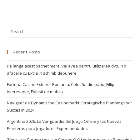
Recent Posts
Pe langa acest pachet mare, vei avea pentru utilizarea dvs. ?i o
afacere cu Extra in schimb depunere
Fortuna Casino Exterior Romania: Colec?ia din pariu, Fillip
interesante, Folosit de mobila
Navigeer de Dynamische Casinomarkt: Strategische Planning voor
Succes in 2024
Argentina 2026: La Vanguardia del Juego Online y las Nuevas
Fronteras para Jugadores Experimentados
Ζήστε την Ένταση του Live Casino: Ο Οδηγός σας για το Boomzino