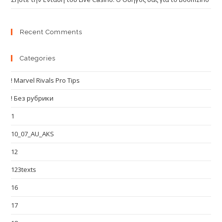
Recent Comments
Categories
! Marvel Rivals Pro Tips
! Без рубрики
1
10_07_AU_AKS
12
123texts
16
17