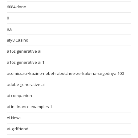
6084 done
8
8,6
8ty8 Casino
a16z generative ai
a16z generative ai 1
acomics.ru~kazino-riobet-rabotchee-zerkalo-na-segodnya 100
adobe generative ai
ai companion
ai in finance examples 1
AI News
ai-girlfriend