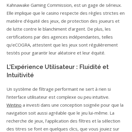
Kahnawake Gaming Commission, est un gage de sérieux.
Elle implique que le casino respecte des règles strictes en
matière d’équité des jeux, de protection des joueurs et
de lutte contre le blanchiment d’argent. De plus, les
certifications par des agences indépendantes, telles
qu’eCOGRA, attestent que les jeux sont régulièrement
testés pour garantir leur aléatoire et leur équité.
L’Expérience Utilisateur : Fluidité et
Intuitivité
Un système de filtrage performant ne sert à rien si
l’interface utilisateur est complexe ou peu intuitive.
Wintino
a investi dans une conception soignée pour que la
navigation soit aussi agréable que le jeu lui-même. La
recherche de jeux, l’application des filtres et la sélection
des titres se font en quelques clics, que vous jouiez sur