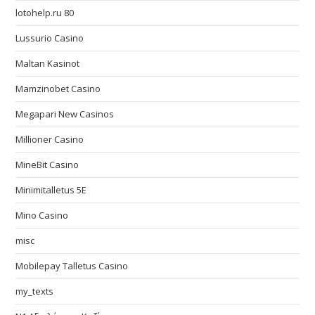
lotohelp.ru 80
Lussurio Casino
Maltan Kasinot
Mamzinobet Casino
Megapari New Casinos
Millioner Casino
MineBit Casino
Minimitalletus 5E
Mino Casino
misc
Mobilepay Talletus Casino
my_texts