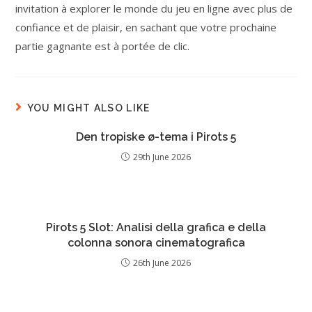
invitation à explorer le monde du jeu en ligne avec plus de
confiance et de plaisir, en sachant que votre prochaine
partie gagnante est à portée de clic.
YOU MIGHT ALSO LIKE
Den tropiske ø-tema i Pirots 5
29th June 2026
Pirots 5 Slot: Analisi della grafica e della
colonna sonora cinematografica
26th June 2026