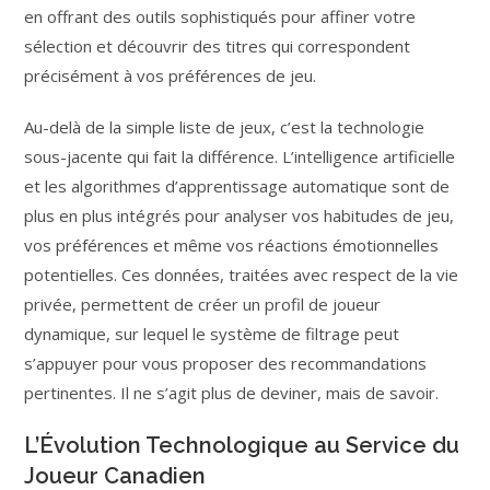
en offrant des outils sophistiqués pour affiner votre
sélection et découvrir des titres qui correspondent
précisément à vos préférences de jeu.
Au-delà de la simple liste de jeux, c’est la technologie
sous-jacente qui fait la différence. L’intelligence artificielle
et les algorithmes d’apprentissage automatique sont de
plus en plus intégrés pour analyser vos habitudes de jeu,
vos préférences et même vos réactions émotionnelles
potentielles. Ces données, traitées avec respect de la vie
privée, permettent de créer un profil de joueur
dynamique, sur lequel le système de filtrage peut
s’appuyer pour vous proposer des recommandations
pertinentes. Il ne s’agit plus de deviner, mais de savoir.
L’Évolution Technologique au Service du
Joueur Canadien