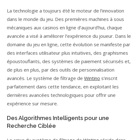
La technologie a toujours été le moteur de l’innovation
dans le monde du jeu. Des premières machines à sous
mécaniques aux casinos en ligne d’aujourd’hui, chaque
avancée a visé à améliorer l’expérience du joueur. Dans le
domaine du jeu en ligne, cette évolution se manifeste par
des interfaces utilisateur plus intuitives, des graphismes
époustouflants, des systèmes de paiement sécurisés et,
de plus en plus, par des outils de personnalisation
avancés. Le système de filtrage de
Wintino
s’inscrit
parfaitement dans cette tendance, en exploitant les
dernières avancées technologiques pour offrir une
expérience sur mesure.
Des Algorithmes Intelligents pour une
Recherche Ciblée