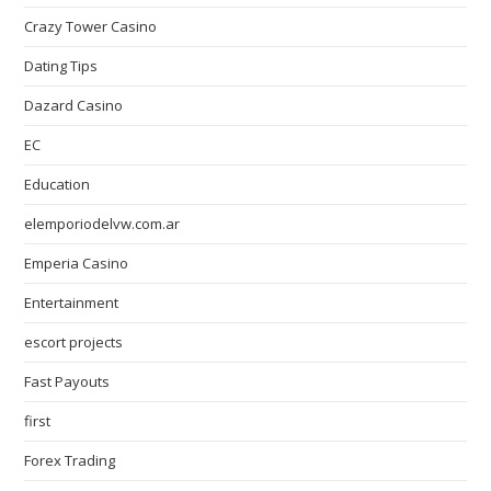
Crazy Tower Сasino
Dating Tips
Dazard Casino
EC
Education
elemporiodelvw.com.ar
Emperia Casino
Entertainment
escort projects
Fast Payouts
first
Forex Trading