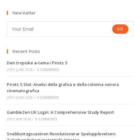
Newsletter
GO
Recent Posts
Den tropiske ø-tema i Pirots 5
29TH JUNE 2026
/
0 COMMENTS
Pirots 5 Slot: Analisi della grafica e della colonna sonora
cinematografica
26TH JUNE 2026
/
0 COMMENTS
GambleZen UK Login: A Comprehensive Study Report
20TH MAY 2026
/
0 COMMENTS
Snabbuttagscasinon Revolutionerar Spelupplevelsen:
Tekniken Bakom Instantella Vinster