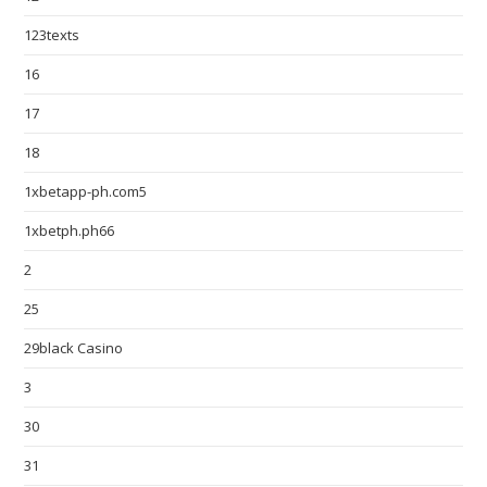
123texts
16
17
18
1xbetapp-ph.com5
1xbetph.ph66
2
25
29black Casino
3
30
31