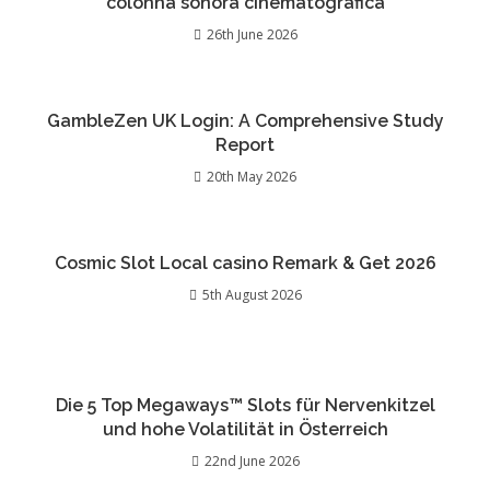
colonna sonora cinematografica
26th June 2026
GambleZen UK Login: A Comprehensive Study
Report
20th May 2026
Cosmic Slot Local casino Remark & Get 2026
5th August 2026
Die 5 Top Megaways™ Slots für Nervenkitzel
und hohe Volatilität in Österreich
22nd June 2026