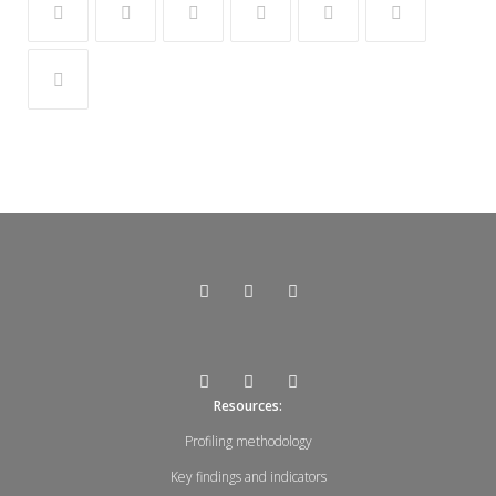
Resources:
Profiling methodology
Key findings and indicators