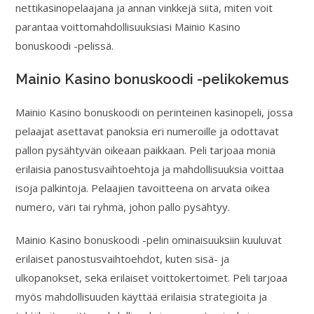
nettikasinopelaajana ja
annan vinkkejä siitä, miten voit
parantaa voittomahdollisuuksiasi Mainio Kasino
bonuskoodi -pelissä.
Mainio Kasino bonuskoodi -pelikokemus
Mainio Kasino bonuskoodi on perinteinen kasinopeli, jossa
pelaajat asettavat panoksia eri numeroille ja odottavat
pallon pysähtyvän oikeaan paikkaan. Peli tarjoaa monia
erilaisia panostusvaihtoehtoja ja mahdollisuuksia voittaa
isoja palkintoja. Pelaajien tavoitteena on arvata oikea
numero, väri tai ryhmä, johon pallo pysähtyy.
Mainio Kasino bonuskoodi -pelin ominaisuuksiin kuuluvat
erilaiset panostusvaihtoehdot, kuten sisä- ja
ulkopanokset, sekä erilaiset voittokertoimet. Peli tarjoaa
myös mahdollisuuden käyttää erilaisia strategioita ja