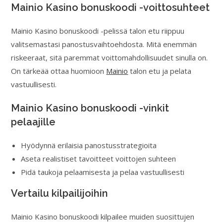
Mainio Kasino bonuskoodi -voittosuhteet
Mainio Kasino bonuskoodi -pelissä talon etu riippuu
valitsemastasi panostusvaihtoehdosta. Mitä enemmän
riskeeraat, sitä paremmat voittomahdollisuudet sinulla on.
On tärkeää ottaa huomioon
Mainio
talon etu ja pelata
vastuullisesti.
Mainio Kasino bonuskoodi -vinkit
pelaajille
Hyödynnä erilaisia panostusstrategioita
Aseta realistiset tavoitteet voittojen suhteen
Pidä taukoja pelaamisesta ja pelaa vastuullisesti
Vertailu kilpailijoihin
Mainio Kasino bonuskoodi kilpailee muiden suosittujen