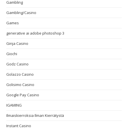
Gambling
Gambling/Casino
Games
generative ai adobe photoshop 3
Ginja Casino
Giochi
Godz Casino
Golazzo Casino
Golisimo Casino
Google Pay Casino
IGAMING
Ilmaiskierroksia Ilman Kierrätystä
Instant Casino