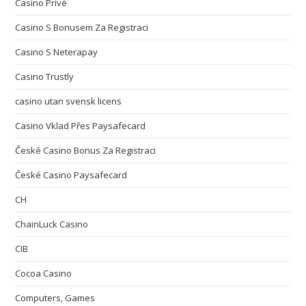
Casino Privé
Casino S Bonusem Za Registraci
Casino S Neterapay
Casino Trustly
casino utan svensk licens
Casino Vklad Přes Paysafecard
České Casino Bonus Za Registraci
České Casino Paysafecard
CH
ChainLuck Casino
CIB
Cocoa Casino
Computers, Games