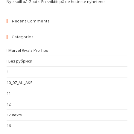
Nye spill på Goatz: En sniktitt på de hotteste nyhetene
Recent Comments
Categories
! Marvel Rivals Pro Tips
! Без рубрики
1
10_07_AU_AKS
11
12
123texts
16