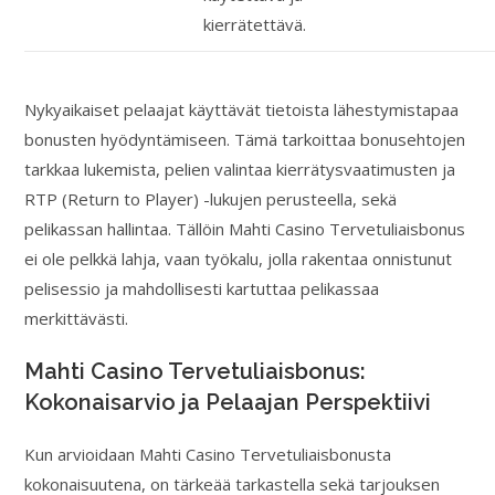
kierrätettävä.
Nykyaikaiset pelaajat käyttävät tietoista lähestymistapaa
bonusten hyödyntämiseen. Tämä tarkoittaa bonusehtojen
tarkkaa lukemista, pelien valintaa kierrätysvaatimusten ja
RTP (Return to Player) -lukujen perusteella, sekä
pelikassan hallintaa. Tällöin Mahti Casino Tervetuliaisbonus
ei ole pelkkä lahja, vaan työkalu, jolla rakentaa onnistunut
pelisessio ja mahdollisesti kartuttaa pelikassaa
merkittävästi.
Mahti Casino Tervetuliaisbonus:
Kokonaisarvio ja Pelaajan Perspektiivi
Kun arvioidaan Mahti Casino Tervetuliaisbonusta
kokonaisuutena, on tärkeää tarkastella sekä tarjouksen