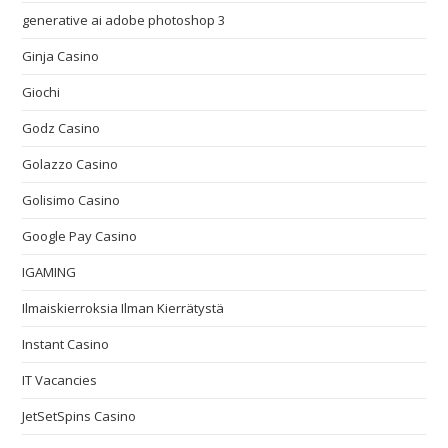
generative ai adobe photoshop 3
Ginja Casino
Giochi
Godz Casino
Golazzo Casino
Golisimo Casino
Google Pay Casino
IGAMING
Ilmaiskierroksia Ilman Kierrätystä
Instant Casino
IT Vacancies
JetSetSpins Casino