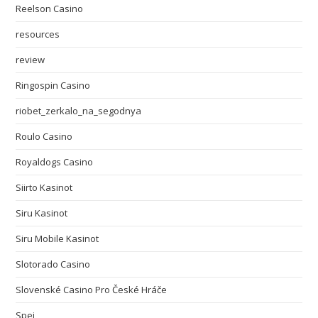
Reelson Casino
resources
review
Ringospin Casino
riobet_zerkalo_na_segodnya
Roulo Casino
Royaldogs Casino
Siirto Kasinot
Siru Kasinot
Siru Mobile Kasinot
Slotorado Casino
Slovenské Casino Pro České Hráče
Spei