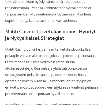
tekevät bonuksen hyödyntämisestä helpompaa ja
realistisempaa. Pelaajia kannustetaan vertailemaan eri
tarjousten kierrätysvaatimuksia löytääkseen itselleen
sopivimman ja kannattavimman vaihtoehdon.
Mahti Casino Tervetuliaisbonus: Hyödyt
ja Nykyaikaiset Strategiat
Mahti Casino pyrkii tarjoamaan tervetuliaisbonuksillaan
pelaajille vahvan aloituksen, joka voi pidentää peliaikaa ja
lisätä mahdollisuuksia voittoihin ilman suuria
alkuinvestointeja. Kun pelaaja yhdistää bonuksensa
strategiseen pelivalintaan ja panostamiseen, hän voi
optimoida kokemuksensa. Esimerkiksi eri pelityyppien
eriävät panostusosuudet kierrätyksessä vaativat pelaajaa
perehtymään pelitarjontaan syvällisemmin.
Tyypillisiä Mahti Casino Tervetuliaisbonusten Komponentteja