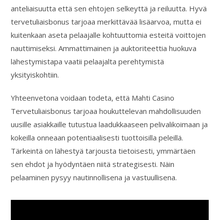
anteliaisuutta että sen ehtojen selkeyttä ja reiluutta. Hyvä
tervetuliaisbonus tarjoaa merkittävää lisäarvoa, mutta ei
kuitenkaan aseta pelaajalle kohtuuttomia esteitä voittojen
nauttimiseksi. Ammattimainen ja auktoriteettia huokuva
lähestymistapa vaatii pelaajalta perehtymistä
yksityiskohtiin.
Yhteenvetona voidaan todeta, että Mahti Casino
Tervetuliaisbonus tarjoaa houkuttelevan mahdollisuuden
uusille asiakkaille tutustua laadukkaaseen pelivalikoimaan ja
kokeilla onneaan potentiaalisesti tuottoisilla peleillä.
Tärkeintä on lähestyä tarjousta tietoisesti, ymmärtäen
sen ehdot ja hyödyntäen niitä strategisesti. Näin
pelaaminen pysyy nautinnollisena ja vastuullisena.