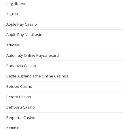
ai-girlfriend
all_BAz
Apple Pay Casino
Apple Pay Nettikasinot
articles
Automaty Online Paysafecard
Bananzia Casino
Beste Ausländische Online Casinos
Betcleo Casino
Betero Casino
Betfouru Casino
Betportal Casino
betting