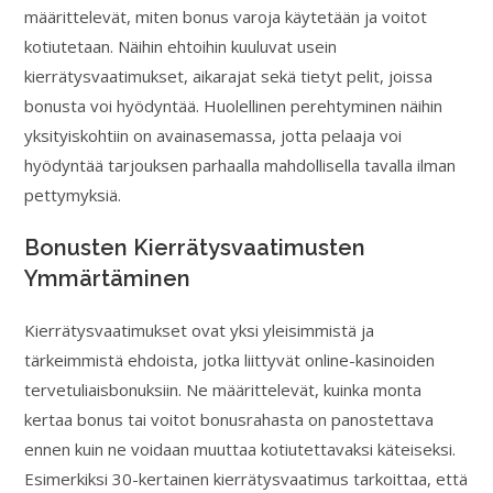
määrittelevät, miten bonus varoja käytetään ja voitot
kotiutetaan. Näihin ehtoihin kuuluvat usein
kierrätysvaatimukset, aikarajat sekä tietyt pelit, joissa
bonusta voi hyödyntää. Huolellinen perehtyminen näihin
yksityiskohtiin on avainasemassa, jotta pelaaja voi
hyödyntää tarjouksen parhaalla mahdollisella tavalla ilman
pettymyksiä.
Bonusten Kierrätysvaatimusten
Ymmärtäminen
Kierrätysvaatimukset ovat yksi yleisimmistä ja
tärkeimmistä ehdoista, jotka liittyvät online-kasinoiden
tervetuliaisbonuksiin. Ne määrittelevät, kuinka monta
kertaa bonus tai voitot bonusrahasta on panostettava
ennen kuin ne voidaan muuttaa kotiutettavaksi käteiseksi.
Esimerkiksi 30-kertainen kierrätysvaatimus tarkoittaa, että