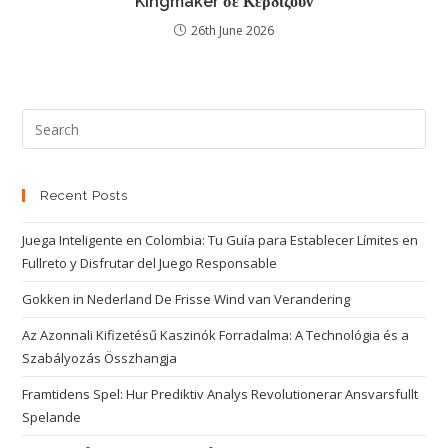
Kingmaker σε Κερδίζουν
26th June 2026
Recent Posts
Juega Inteligente en Colombia: Tu Guía para Establecer Límites en
Fullreto y Disfrutar del Juego Responsable
Gokken in Nederland De Frisse Wind van Verandering
Az Azonnali Kifizetésű Kaszinók Forradalma: A Technológia és a
Szabályozás Összhangja
Framtidens Spel: Hur Prediktiv Analys Revolutionerar Ansvarsfullt
Spelande