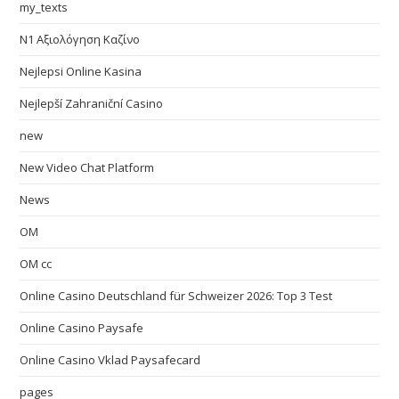
my_texts
N1 Αξιολόγηση Καζίνο
Nejlepsi Online Kasina
Nejlepší Zahraniční Casino
new
New Video Chat Platform
News
OM
OM cc
Online Casino Deutschland für Schweizer 2026: Top 3 Test
Online Casino Paysafe
Online Casino Vklad Paysafecard
pages