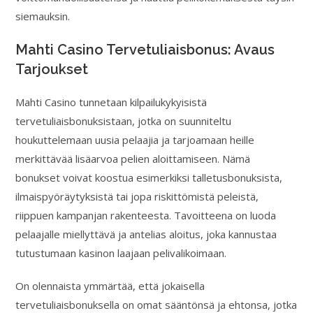
siemauksin.
Mahti Casino Tervetuliaisbonus: Avaus
Tarjoukset
Mahti Casino tunnetaan kilpailukykyisistä
tervetuliaisbonuksistaan, jotka on suunniteltu
houkuttelemaan uusia pelaajia ja tarjoamaan heille
merkittävää lisäarvoa pelien aloittamiseen. Nämä
bonukset voivat koostua esimerkiksi talletusbonuksista,
ilmaispyöräytyksistä tai jopa riskittömistä peleistä,
riippuen kampanjan rakenteesta. Tavoitteena on luoda
pelaajalle miellyttävä ja antelias aloitus, joka kannustaa
tutustumaan kasinon laajaan pelivalikoimaan.
On olennaista ymmärtää, että jokaisella
tervetuliaisbonuksella on omat sääntönsä ja ehtonsa, jotka