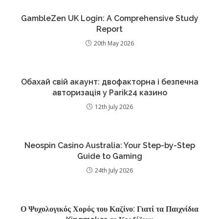
GambleZen UK Login: A Comprehensive Study
Report
20th May 2026
Обахай свій акаунт: двофакторна і безпечна
авторизація у Parik24 казино
12th July 2026
Neospin Casino Australia: Your Step-by-Step
Guide to Gaming
24th July 2026
Ο Ψυχολογικός Χορός του Καζίνο: Γιατί τα Παιχνίδια