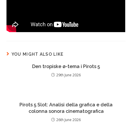
YOU MIGHT ALSO LIKE
Den tropiske ø-tema i Pirots 5
29th June 2026
Pirots 5 Slot: Analisi della grafica e della
colonna sonora cinematografica
26th June 2026