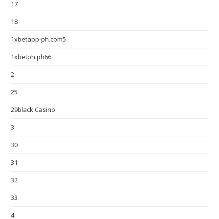
17
18
1xbetapp-ph.com5
1xbetph.ph66
2
25
29black Casino
3
30
31
32
33
4