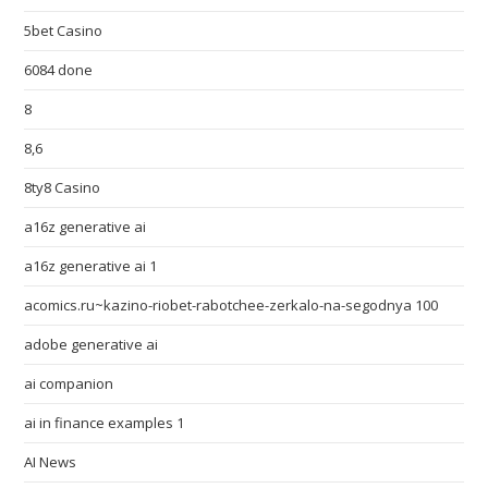
5bet Casino
6084 done
8
8,6
8ty8 Casino
a16z generative ai
a16z generative ai 1
acomics.ru~kazino-riobet-rabotchee-zerkalo-na-segodnya 100
adobe generative ai
ai companion
ai in finance examples 1
AI News