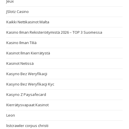
Jeux
JSlotz Casino
Kaikki Nettikasinot Malta
Kasino Ilman Rekisteröitymistä 2026 – TOP 3 Suomessa
Kasino Ilman Tiliä
Kasinot Ilman Kierrätystä
Kasinot Netissä
Kasyno Bez Weryfikacji
Kasyno Bez Weryfikacji Kyc
Kasyno Z Paysafecard
Kierrätysvapaat Kasinot
Leon
listcrawler corpus christi