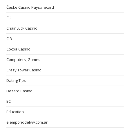
České Casino Paysafecard
CH
ChainLuck Casino
CIB
Cocoa Casino
Computers, Games
Crazy Tower Сasino
Dating Tips
Dazard Casino
EC
Education
elemporiodelvw.com.ar