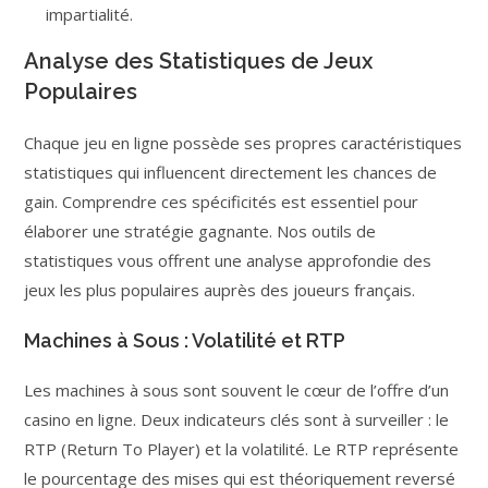
impartialité.
Analyse des Statistiques de Jeux
Populaires
Chaque jeu en ligne possède ses propres caractéristiques
statistiques qui influencent directement les chances de
gain. Comprendre ces spécificités est essentiel pour
élaborer une stratégie gagnante. Nos outils de
statistiques vous offrent une analyse approfondie des
jeux les plus populaires auprès des joueurs français.
Machines à Sous : Volatilité et RTP
Les machines à sous sont souvent le cœur de l’offre d’un
casino en ligne. Deux indicateurs clés sont à surveiller : le
RTP (Return To Player) et la volatilité. Le RTP représente
le pourcentage des mises qui est théoriquement reversé