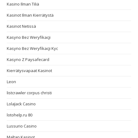
Kasino Ilman Tiliä
Kasinot Ilman Kierrätystä
Kasinot Netissä
Kasyno Bez Weryfikacji
Kasyno Bez Weryfikacji Kyc
Kasyno Z Paysafecard
Kierrätysvapaat Kasinot
Leon
listcrawler corpus christi
LolaJack Casino
lotohelp.ru 80
Lussurio Casino
Maltan Kasinot