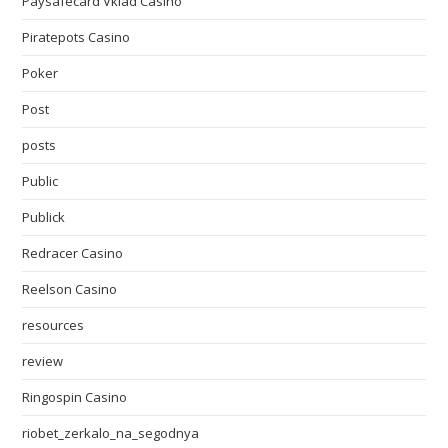
Paysafecard Vklad Casino
Piratepots Casino
Poker
Post
posts
Public
Publick
Redracer Casino
Reelson Casino
resources
review
Ringospin Casino
riobet_zerkalo_na_segodnya