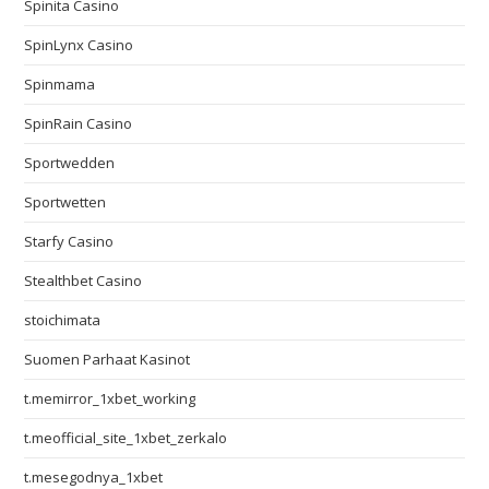
Spinita Casino
SpinLynx Casino
Spinmama
SpinRain Casino
Sportwedden
Sportwetten
Starfy Casino
Stealthbet Casino
stoichimata
Suomen Parhaat Kasinot
t.memirror_1xbet_working
t.meofficial_site_1xbet_zerkalo
t.mesegodnya_1xbet