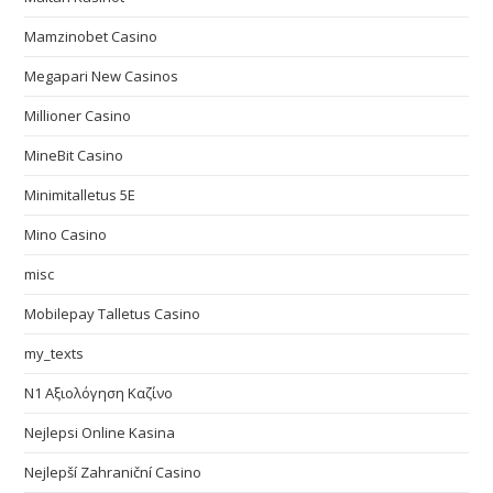
Mamzinobet Casino
Megapari New Casinos
Millioner Casino
MineBit Casino
Minimitalletus 5E
Mino Casino
misc
Mobilepay Talletus Casino
my_texts
N1 Αξιολόγηση Καζίνο
Nejlepsi Online Kasina
Nejlepší Zahraniční Casino