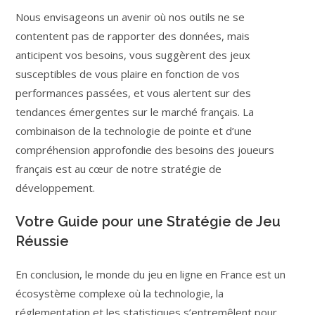
Nous envisageons un avenir où nos outils ne se
contentent pas de rapporter des données, mais
anticipent vos besoins, vous suggèrent des jeux
susceptibles de vous plaire en fonction de vos
performances passées, et vous alertent sur des
tendances émergentes sur le marché français. La
combinaison de la technologie de pointe et d’une
compréhension approfondie des besoins des joueurs
français est au cœur de notre stratégie de
développement.
Votre Guide pour une Stratégie de Jeu
Réussie
En conclusion, le monde du jeu en ligne en France est un
écosystème complexe où la technologie, la
réglementation et les statistiques s’entremêlent pour