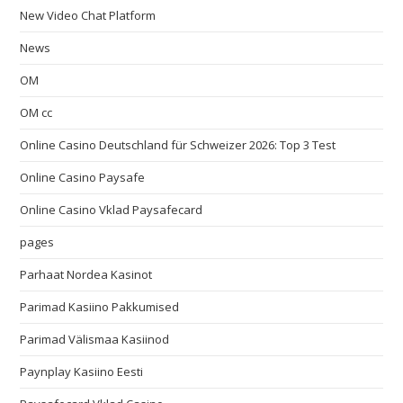
New Video Chat Platform
News
OM
OM cc
Online Casino Deutschland für Schweizer 2026: Top 3 Test
Online Casino Paysafe
Online Casino Vklad Paysafecard
pages
Parhaat Nordea Kasinot
Parimad Kasiino Pakkumised
Parimad Välismaa Kasiinod
Paynplay Kasiino Eesti