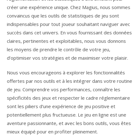
créer une expérience unique. Chez Magius, nous sommes
convaincus que les outils de statistiques de jeu sont
indispensables pour tout joueur souhaitant naviguer avec
succès dans cet univers. En vous fournissant des données
claires, pertinentes et exploitables, nous vous donnons
les moyens de prendre le contrôle de votre jeu,
d’optimiser vos stratégies et de maximiser votre plaisir.
Nous vous encourageons à explorer les fonctionnalités
offertes par nos outils et à les intégrer dans votre routine
de jeu. Comprendre vos performances, connaître les
spécificités des jeux et respecter le cadre réglementaire
sont les piliers d’une expérience de jeu positive et
potentiellement plus fructueuse. Le jeu en ligne est une
aventure passionnante, et avec les bons outils, vous êtes
mieux équipé pour en profiter pleinement.