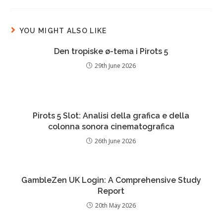
YOU MIGHT ALSO LIKE
Den tropiske ø-tema i Pirots 5
29th June 2026
Pirots 5 Slot: Analisi della grafica e della
colonna sonora cinematografica
26th June 2026
GambleZen UK Login: A Comprehensive Study
Report
20th May 2026