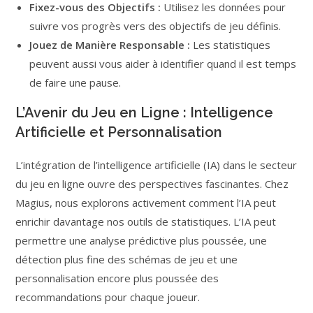
Fixez-vous des Objectifs :
Utilisez les données pour
suivre vos progrès vers des objectifs de jeu définis.
Jouez de Manière Responsable :
Les statistiques
peuvent aussi vous aider à identifier quand il est temps
de faire une pause.
L’Avenir du Jeu en Ligne : Intelligence
Artificielle et Personnalisation
L’intégration de l’intelligence artificielle (IA) dans le secteur
du jeu en ligne ouvre des perspectives fascinantes. Chez
Magius, nous explorons activement comment l’IA peut
enrichir davantage nos outils de statistiques. L’IA peut
permettre une analyse prédictive plus poussée, une
détection plus fine des schémas de jeu et une
personnalisation encore plus poussée des
recommandations pour chaque joueur.