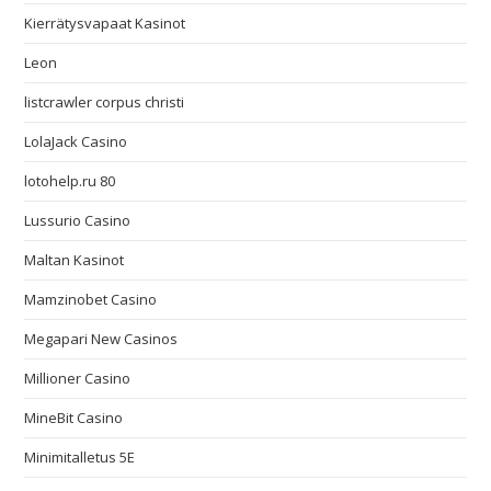
Kierrätysvapaat Kasinot
Leon
listcrawler corpus christi
LolaJack Casino
lotohelp.ru 80
Lussurio Casino
Maltan Kasinot
Mamzinobet Casino
Megapari New Casinos
Millioner Casino
MineBit Casino
Minimitalletus 5E