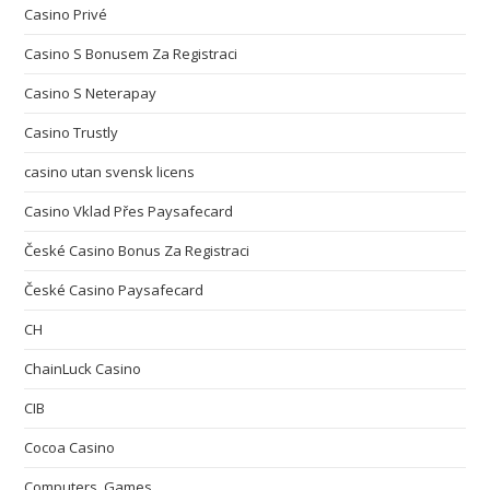
Casino Privé
Casino S Bonusem Za Registraci
Casino S Neterapay
Casino Trustly
casino utan svensk licens
Casino Vklad Přes Paysafecard
České Casino Bonus Za Registraci
České Casino Paysafecard
CH
ChainLuck Casino
CIB
Cocoa Casino
Computers, Games