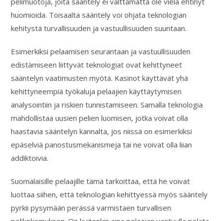
pelimuotoja, joita sääntely ei välttämättä ole vielä ehtinyt
huomioida. Toisaalta sääntely voi ohjata teknologian
kehitystä turvallisuuden ja vastuullisuuden suuntaan.
Esimerkiksi pelaamisen seurantaan ja vastuullisuuden
edistämiseen liittyvät teknologiat ovat kehittyneet
sääntelyn vaatimusten myötä. Kasinot käyttävät yhä
kehittyneempiä työkaluja pelaajien käyttäytymisen
analysointiin ja riskien tunnistamiseen. Samalla teknologia
mahdollistaa uusien pelien luomisen, jotka voivat olla
haastavia sääntelyn kannalta, jos niissä on esimerkiksi
epäselviä panostusmekanismeja tai ne voivat olla liian
addiktoivia.
Suomalaisille pelaajille tämä tarkoittaa, että he voivat
luottaa siihen, että teknologian kehittyessä myös sääntely
pyrkii pysymään perässä varmistaen turvallisen