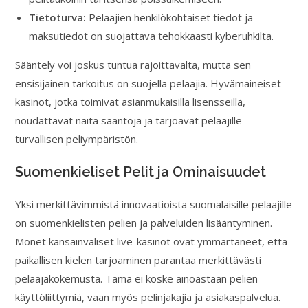
Tietoturva:
Pelaajien henkilökohtaiset tiedot ja
maksutiedot on suojattava tehokkaasti kyberuhkilta.
Sääntely voi joskus tuntua rajoittavalta, mutta sen
ensisijainen tarkoitus on suojella pelaajia. Hyvämaineiset
kasinot, jotka toimivat asianmukaisilla lisensseillä,
noudattavat näitä sääntöjä ja tarjoavat pelaajille
turvallisen peliympäristön.
Suomenkieliset Pelit ja Ominaisuudet
Yksi merkittävimmistä innovaatioista suomalaisille pelaajille
on suomenkielisten pelien ja palveluiden lisääntyminen.
Monet kansainväliset live-kasinot ovat ymmärtäneet, että
paikallisen kielen tarjoaminen parantaa merkittävästi
pelaajakokemusta. Tämä ei koske ainoastaan pelien
käyttöliittymiä, vaan myös pelinjakajia ja asiakaspalvelua.