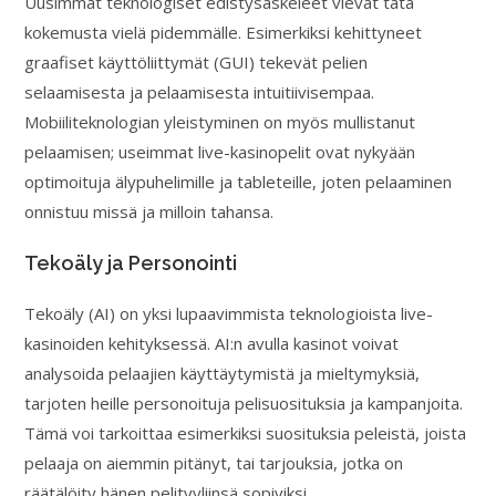
Uusimmat teknologiset edistysaskeleet vievät tätä
kokemusta vielä pidemmälle. Esimerkiksi kehittyneet
graafiset käyttöliittymät (GUI) tekevät pelien
selaamisesta ja pelaamisesta intuitiivisempaa.
Mobiiliteknologian yleistyminen on myös mullistanut
pelaamisen; useimmat live-kasinopelit ovat nykyään
optimoituja älypuhelimille ja tableteille, joten pelaaminen
onnistuu missä ja milloin tahansa.
Tekoäly ja Personointi
Tekoäly (AI) on yksi lupaavimmista teknologioista live-
kasinoiden kehityksessä. AI:n avulla kasinot voivat
analysoida pelaajien käyttäytymistä ja mieltymyksiä,
tarjoten heille personoituja pelisuosituksia ja kampanjoita.
Tämä voi tarkoittaa esimerkiksi suosituksia peleistä, joista
pelaaja on aiemmin pitänyt, tai tarjouksia, jotka on
räätälöity hänen pelityyliinsä sopiviksi.