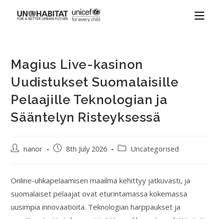
Magius Live-kasinon
Uudistukset Suomalaisille
Pelaajille Teknologian ja
Sääntelyn Risteyksessä
nanor
8th July 2026
Uncategorised
Online-uhkapelaamisen maailma kehittyy jatkuvasti, ja
suomalaiset pelaajat ovat eturintamassa kokemassa
uusimpia innovaatioita. Teknologian harppaukset ja