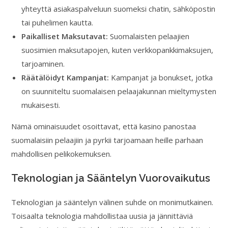
yhteyttä asiakaspalveluun suomeksi chatin, sähköpostin
tai puhelimen kautta.
Paikalliset Maksutavat:
Suomalaisten pelaajien
suosimien maksutapojen, kuten verkkopankkimaksujen,
tarjoaminen.
Räätälöidyt Kampanjat:
Kampanjat ja bonukset, jotka
on suunniteltu suomalaisen pelaajakunnan mieltymysten
mukaisesti.
Nämä ominaisuudet osoittavat, että kasino panostaa
suomalaisiin pelaajiin ja pyrkii tarjoamaan heille parhaan
mahdollisen pelikokemuksen.
Teknologian ja Sääntelyn Vuorovaikutus
Teknologian ja sääntelyn välinen suhde on monimutkainen.
Toisaalta teknologia mahdollistaa uusia ja jännittäviä