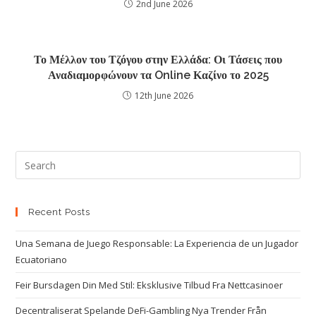
2nd June 2026
Το Μέλλον του Τζόγου στην Ελλάδα: Οι Τάσεις που
Αναδιαμορφώνουν τα Online Καζίνο το 2025
12th June 2026
Recent Posts
Una Semana de Juego Responsable: La Experiencia de un Jugador
Ecuatoriano
Feir Bursdagen Din Med Stil: Eksklusive Tilbud Fra Nettcasinoer
Decentraliserat Spelande DeFi-Gambling Nya Trender Från