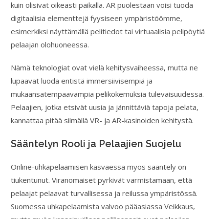
kuin olisivat oikeasti paikalla. AR puolestaan voisi tuoda
digitaalisia elementtejä fyysiseen ympäristöömme,
esimerkiksi näyttämällä pelitiedot tai virtuaalisia pelipöytiä
pelaajan olohuoneessa.
Nämä teknologiat ovat vielä kehitysvaiheessa, mutta ne
lupaavat luoda entistä immersiivisempiä ja
mukaansatempaavampia pelikokemuksia tulevaisuudessa.
Pelaajien, jotka etsivät uusia ja jännittäviä tapoja pelata,
kannattaa pitää silmällä VR- ja AR-kasinoiden kehitystä.
Sääntelyn Rooli ja Pelaajien Suojelu
Online-uhkapelaamisen kasvaessa myös sääntely on
tiukentunut. Viranomaiset pyrkivät varmistamaan, että
pelaajat pelaavat turvallisessa ja reilussa ympäristössä.
Suomessa uhkapelaamista valvoo pääasiassa Veikkaus,