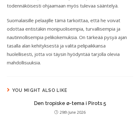
todennäköisesti ohjaamaan myös tulevaa sääntelyä.
Suomalaisille pelaajille tämä tarkoittaa, että he voivat
odottaa entistäkin monipuolisempia, turvallisempia ja
nautinnollisempia pelikokemuksia. On tärkeää pysyä ajan
tasalla alan kehityksestä ja valita pelipaikkansa
huolellisesti, jotta voi täysin hyödyntää tarjolla olevia
mahdollisuuksia.
YOU MIGHT ALSO LIKE
Den tropiske ø-tema i Pirots 5
29th June 2026