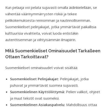
Kun pelaaja voi pelata sujuvasti omalla äidinkielellään, se
vähentää väärinymmärrysten riskiä ja tekee
pelikokemuksesta rennomman ja nautinnollisemman.
Suomenkieliset pelinjakajat, jotka ymmärtävät paikallisia
kulttuurisia vivahteita, voivat luoda entistäkin
autenttisemman ja viihtyisämmän ilmapiirin.
Mitä Suomenkieliset Ominaisuudet Tarkalleen
Ottaen Tarkoittavat?
Suomenkieliset ominaisuudet voivat sisältää:
Suomenkieliset Pelinjakajat:
Pelinjakajat, jotka
puhuvat ja ymmärtävät suomea sujuvasti.
Suomenkielinen Käyttöliittymä:
Pelien valikot, ohjeet
ja muut tekstit ovat suomeksi.
Suomenkielinen Asiakaspalvelu:
Mahdollisuus ottaa