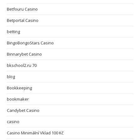
Betfouru Casino
Betportal Casino
betting
BingoBongoStars Casino
Binnarybet Casino
bkschool2.ru 70
blog
Bookkeeping
bookmaker
Candybet Casino
casino
Casino Minimální Vklad 100 Kč