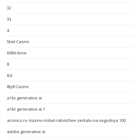
32
33
4
5bet Casino
6084 done
8
8,6
8ty8 Casino
a16z generative ai
a16z generative ai 1
acomics.ru~kazino-riobet-rabotchee-zerkalo-na-segodnya 100
adobe generative ai