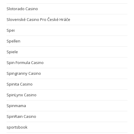
Slotorado Casino
Slovenské Casino Pro České Hráče
Spei
Spellen
Spiele
Spin Formula Casino
Spingranny Casino
Spinita Casino
SpinLynx Casino
Spinmama
SpinRain Casino
sportsbook