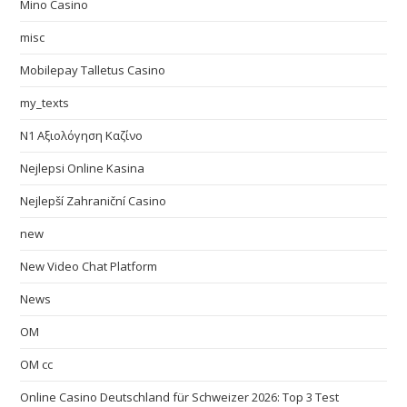
Mino Casino
misc
Mobilepay Talletus Casino
my_texts
N1 Αξιολόγηση Καζίνο
Nejlepsi Online Kasina
Nejlepší Zahraniční Casino
new
New Video Chat Platform
News
OM
OM cc
Online Casino Deutschland für Schweizer 2026: Top 3 Test