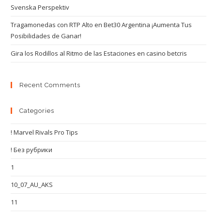
Svenska Perspektiv
Tragamonedas con RTP Alto en Bet30 Argentina ¡Aumenta Tus
Posibilidades de Ganar!
Gira los Rodillos al Ritmo de las Estaciones en casino betcris
Recent Comments
Categories
! Marvel Rivals Pro Tips
! Без рубрики
1
10_07_AU_AKS
11