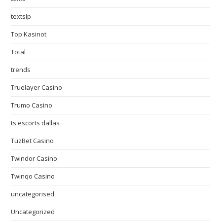
textslp
Top Kasinot
Total
trends
Truelayer Casino
Trumo Casino
ts escorts dallas
TuzBet Casino
Twindor Casino
Twinqo Casino
uncategorised
Uncategorized