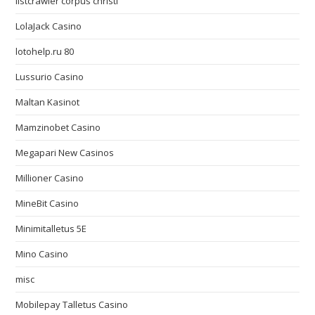
listcrawler corpus christi
LolaJack Casino
lotohelp.ru 80
Lussurio Casino
Maltan Kasinot
Mamzinobet Casino
Megapari New Casinos
Millioner Casino
MineBit Casino
Minimitalletus 5E
Mino Casino
misc
Mobilepay Talletus Casino