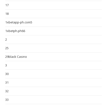
17
18
1xbetapp-ph.com5
1xbetph.ph66
2
25
29black Casino
3
30
31
32
33