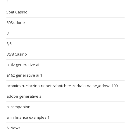
4
5bet Casino
6084 done
8
8,6
8ty8 Casino
a16z generative ai
a16z generative ai 1
acomics.ru~kazino-riobet-rabotchee-zerkalo-na-segodnya 100
adobe generative ai
ai companion
ai in finance examples 1
AI News