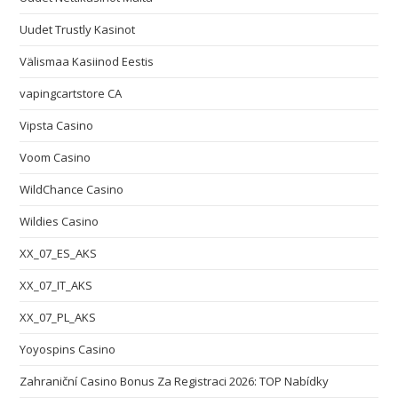
Uudet Trustly Kasinot
Välismaa Kasiinod Eestis
vapingcartstore CA
Vipsta Casino
Voom Casino
WildChance Casino
Wildies Casino
XX_07_ES_AKS
XX_07_IT_AKS
XX_07_PL_AKS
Yoyospins Casino
Zahraniční Casino Bonus Za Registraci 2026: TOP Nabídky