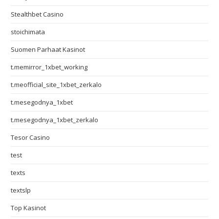
Stealthbet Casino
stoichimata
Suomen Parhaat Kasinot
t.memirror_1xbet_working
t.meofficial_site_1xbet_zerkalo
t.mesegodnya_1xbet
t.mesegodnya_1xbet_zerkalo
Tesor Casino
test
texts
textslp
Top Kasinot