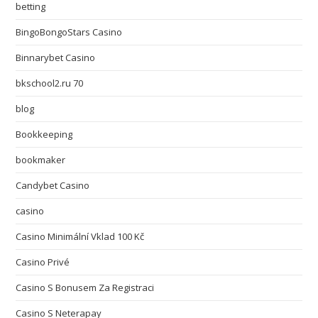
betting
BingoBongoStars Casino
Binnarybet Casino
bkschool2.ru 70
blog
Bookkeeping
bookmaker
Candybet Casino
casino
Casino Minimální Vklad 100 Kč
Casino Privé
Casino S Bonusem Za Registraci
Casino S Neterapay