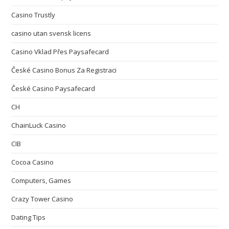
Casino Trustly
casino utan svensk licens
Casino Vklad Přes Paysafecard
České Casino Bonus Za Registraci
České Casino Paysafecard
CH
ChainLuck Casino
CIB
Cocoa Casino
Computers, Games
Crazy Tower Сasino
Dating Tips