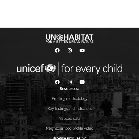
Resources:
Profiling methodology
Key findings and indicators
Mapped data
Neighbourhood profile video
Browse profiles by: