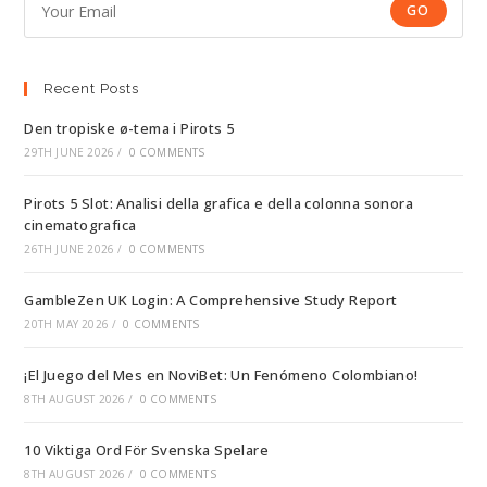
GO
Recent Posts
Den tropiske ø-tema i Pirots 5
29TH JUNE 2026
/
0 COMMENTS
Pirots 5 Slot: Analisi della grafica e della colonna sonora
cinematografica
26TH JUNE 2026
/
0 COMMENTS
GambleZen UK Login: A Comprehensive Study Report
20TH MAY 2026
/
0 COMMENTS
¡El Juego del Mes en NoviBet: Un Fenómeno Colombiano!
8TH AUGUST 2026
/
0 COMMENTS
10 Viktiga Ord För Svenska Spelare
8TH AUGUST 2026
/
0 COMMENTS