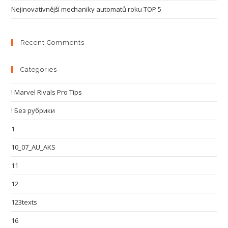
Nejinovativnější mechaniky automatů roku TOP 5
Recent Comments
Categories
! Marvel Rivals Pro Tips
! Без рубрики
1
10_07_AU_AKS
11
12
123texts
16