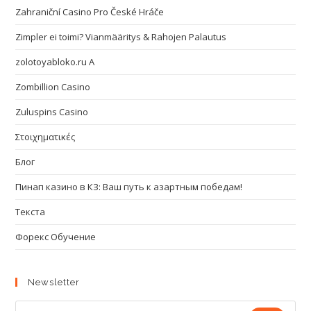
Zahraniční Casino Pro České Hráče
Zimpler ei toimi? Vianmääritys & Rahojen Palautus
zolotoyabloko.ru A
Zombillion Casino
Zuluspins Casino
Στοιχηματικές
Блог
Пинап казино в КЗ: Ваш путь к азартным победам!
Текста
Форекс Обучение
Newsletter