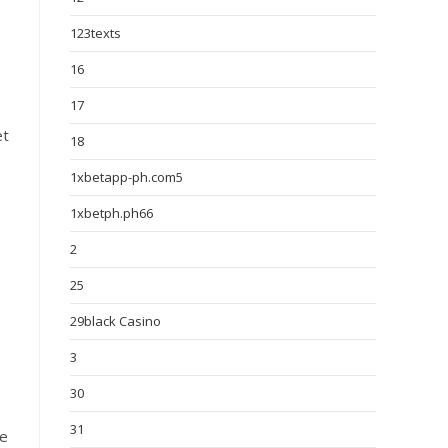
123texts
16
17
et
18
1xbetapp-ph.com5
1xbetph.ph66
2
25
29black Casino
3
30
31
de