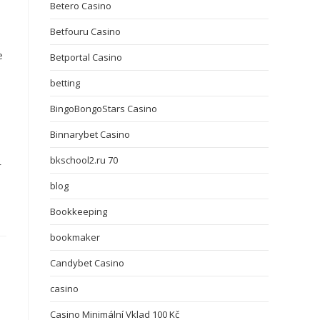
Betero Casino
Betfouru Casino
e
Betportal Casino
betting
BingoBongoStars Casino
Binnarybet Casino
bkschool2.ru 70
r
blog
Bookkeeping
bookmaker
Candybet Casino
casino
Casino Minimální Vklad 100 Kč