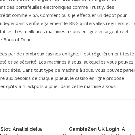
t des portefeuilles électroniques comme Trustly, des
e crédit comme VISA. Comment puis-je effectuer un dépôt pour
ndépendant vérifie également le RNG à intervalles réguliers et c
itables. Les meilleures machines à sous en ligne en argent réel
ue Book of Dead.
ées par de nombreux casinos en ligne. Il est régulièrement testé
té et sa sécurité. Les machines à sous, auxquelles vous pouvez
es sociétés. Dans tout type de machine à sous, vous pouvez parie
dre aux besoins de chaque joueur, le casino en ligne propose
er qu’il y a 4 jackpots à jouer dans cette machine à sous.
 Slot: Analisi della
GambleZen UK Login: A