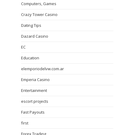
Computers, Games
Crazy Tower Сasino
Dating Tips
Dazard Casino
EC
Education
elemporiodelvw.com.ar
Emperia Casino
Entertainment
escort projects
Fast Payouts
first
Forex Trading