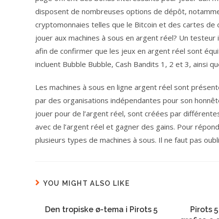
disposent de nombreuses options de dépôt, notammen
cryptomonnaies telles que le Bitcoin et des cartes d
jouer aux machines à sous en argent réel? Un testeur i
afin de confirmer que les jeux en argent réel sont équ
incluent Bubble Bubble, Cash Bandits 1, 2 et 3, ainsi q
Les machines à sous en ligne argent réel sont présent
par des organisations indépendantes pour son honnête
jouer pour de l’argent réel, sont créées par différent
avec de l’argent réel et gagner des gains. Pour répon
plusieurs types de machines à sous. Il ne faut pas oubli
YOU MIGHT ALSO LIKE
Den tropiske ø-tema i Pirots 5
Pirots 5