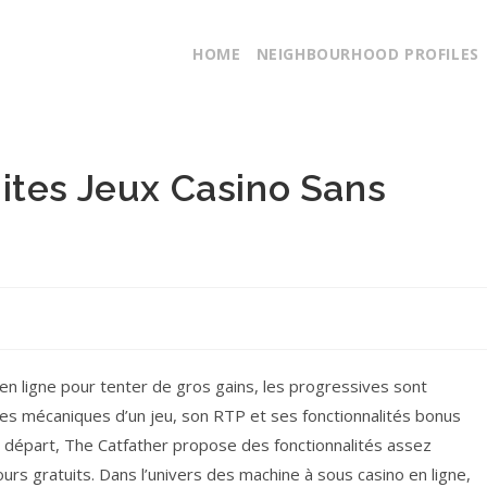
HOME
NEIGHBOURHOOD PROFILES
ites Jeux Casino Sans
en ligne pour tenter de gros gains, les progressives sont
les mécaniques d’un jeu, son RTP et ses fonctionnalités bonus
de départ, The Catfather propose des fonctionnalités assez
urs gratuits. Dans l’univers des machine à sous casino en ligne,