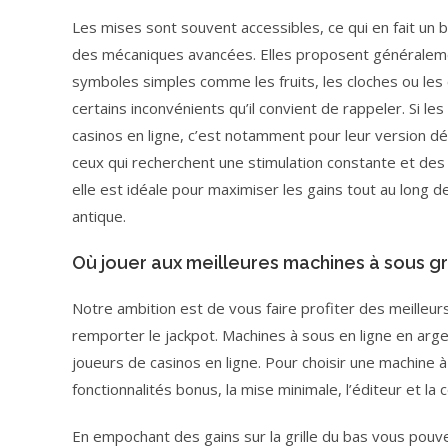
Les mises sont souvent accessibles, ce qui en fait un 
des mécaniques avancées. Elles proposent généraleme
symboles simples comme les fruits, les cloches ou les 
certains inconvénients qu’il convient de rappeler. Si le
casinos en ligne, c’est notamment pour leur version 
ceux qui recherchent une stimulation constante et des
elle est idéale pour maximiser les gains tout au long de
antique.
Où jouer aux meilleures machines à sous gra
Notre ambition est de vous faire profiter des meilleu
remporter le jackpot. Machines à sous en ligne en arge
joueurs de casinos en ligne. Pour choisir une machine à 
fonctionnalités bonus, la mise minimale, l’éditeur et la 
En empochant des gains sur la grille du bas vous pouv