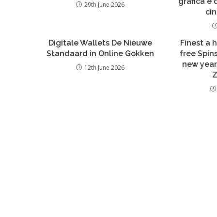
grafica e
29th June 2026
ci
Digitale Wallets De Nieuwe
Finest a 
Standaard in Online Gokken
free Spin
new year
12th June 2026
Z