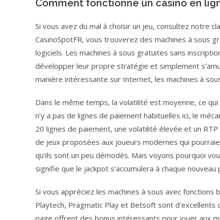
Comment fonctionne un casino en ligne 
Si vous avez du mal à choisir un jeu, consultez notre 
CasinoSpotFR, vous trouverez des machines à sous gra
logiciels. Les machines à sous gratuites sans inscripti
développer leur propre stratégie et simplement s’am
manière intéressante sur Internet, les machines à sous
Dans le même temps, la volatilité est moyenne, ce qui a
n’y a pas de lignes de paiement habituelles ici, le méca
20 lignes de paiement, une volatilité élevée et un RTP
de jeux proposées aux joueurs modernes qui pourraient
qu’ils sont un peu démodés. Mais voyons pourquoi vous
signifie que le jackpot s’accumulera à chaque nouveau 
Si vous appréciez les machines à sous avec fonctions b
Playtech, Pragmatic Play et Betsoft sont d’excellents
page offrent des bonus intéressants pour jouer aux ma