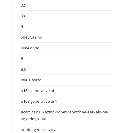
n
32
33
4
5bet Casino
6084 done
8
8,6
8ty8 Casino
a16z generative ai
a16z generative ai 1
acomics.ru~kazino-riobet-rabotchee-zerkalo-na-
segodnya 100
adobe generative ai