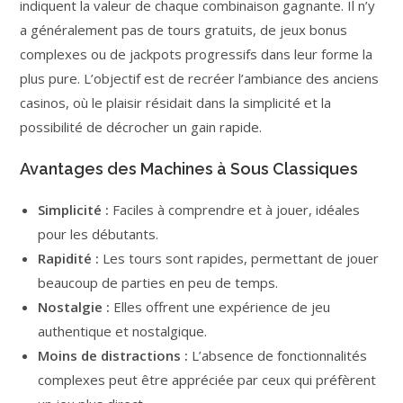
indiquent la valeur de chaque combinaison gagnante. Il n’y
a généralement pas de tours gratuits, de jeux bonus
complexes ou de jackpots progressifs dans leur forme la
plus pure. L’objectif est de recréer l’ambiance des anciens
casinos, où le plaisir résidait dans la simplicité et la
possibilité de décrocher un gain rapide.
Avantages des Machines à Sous Classiques
Simplicité :
Faciles à comprendre et à jouer, idéales
pour les débutants.
Rapidité :
Les tours sont rapides, permettant de jouer
beaucoup de parties en peu de temps.
Nostalgie :
Elles offrent une expérience de jeu
authentique et nostalgique.
Moins de distractions :
L’absence de fonctionnalités
complexes peut être appréciée par ceux qui préfèrent