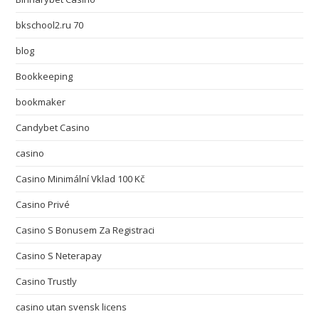
bkschool2.ru 70
blog
Bookkeeping
bookmaker
Candybet Casino
casino
Casino Minimální Vklad 100 Kč
Casino Privé
Casino S Bonusem Za Registraci
Casino S Neterapay
Casino Trustly
casino utan svensk licens