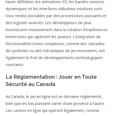
haute définition, les animations 3D, les bandes sonores
dynamiques et les interfaces utilisateur intuitives sont
tous rendus possibles par des processeurs puissants et
des logiciels avancés. Les développeurs de jeux
investissent massivement dans la création d’expériences
immersives qui captivent les joueurs. L’intégration de
fonctionnalités bonus complexes, comme des cascades
de symboles ou des mécaniques de jeu innovantes, est
également le fruit de développements technologiques
constants.
La Réglementation : Jouer en Toute
Sécurité au Canada
Au Canada, le jeu en ligne est un domaine réglementé,
bien que les lois puissent varier d’une province à l’autre.
Les casinos en ligne qui opèrent légalement, comme