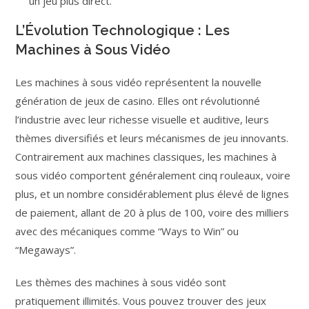
un jeu plus direct.
L’Évolution Technologique : Les
Machines à Sous Vidéo
Les machines à sous vidéo représentent la nouvelle
génération de jeux de casino. Elles ont révolutionné
l’industrie avec leur richesse visuelle et auditive, leurs
thèmes diversifiés et leurs mécanismes de jeu innovants.
Contrairement aux machines classiques, les machines à
sous vidéo comportent généralement cinq rouleaux, voire
plus, et un nombre considérablement plus élevé de lignes
de paiement, allant de 20 à plus de 100, voire des milliers
avec des mécaniques comme “Ways to Win” ou
“Megaways”.
Les thèmes des machines à sous vidéo sont
pratiquement illimités. Vous pouvez trouver des jeux