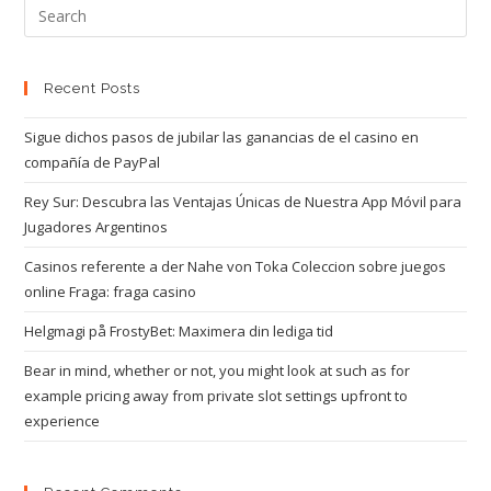
Recent Posts
Sigue dichos pasos de jubilar las ganancias de el casino en
compañía de PayPal
Rey Sur: Descubra las Ventajas Únicas de Nuestra App Móvil para
Jugadores Argentinos
Casinos referente a der Nahe von Toka Coleccion sobre juegos
online Fraga: fraga casino
Helgmagi på FrostyBet: Maximera din lediga tid
Bear in mind, whether or not, you might look at such as for
example pricing away from private slot settings upfront to
experience