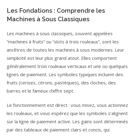
Les Fondations : Comprendre les
Machines à Sous Classiques
Les machines à sous classiques, souvent appelées
“machines à fruits” ou “slots à trois rouleaux”, sont les
ancêtres de toutes les machines à sous modernes. Leur
simplicité est leur plus grand atout. Elles comportent
généralement trois rouleaux verticaux et une ou quelques
lignes de paiement. Les symboles typiques incluent des
fruits (cerises, citrons, pastèques), des cloches, des
barres et le fameux chiffre sept.
Le fonctionnement est direct : vous misez, vous actionnez
les rouleaux, et vous espérez que les symboles s’alignent
sur la ligne de paiement active. Les gains sont déterminés
par des tableaux de paiement clairs et concis, qui