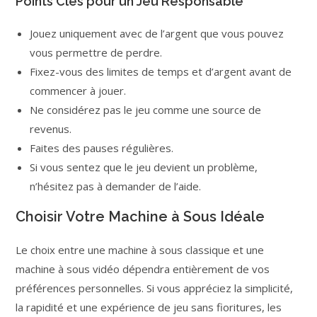
Points Clés pour un Jeu Responsable
Jouez uniquement avec de l’argent que vous pouvez
vous permettre de perdre.
Fixez-vous des limites de temps et d’argent avant de
commencer à jouer.
Ne considérez pas le jeu comme une source de
revenus.
Faites des pauses régulières.
Si vous sentez que le jeu devient un problème,
n’hésitez pas à demander de l’aide.
Choisir Votre Machine à Sous Idéale
Le choix entre une machine à sous classique et une
machine à sous vidéo dépendra entièrement de vos
préférences personnelles. Si vous appréciez la simplicité,
la rapidité et une expérience de jeu sans fioritures, les