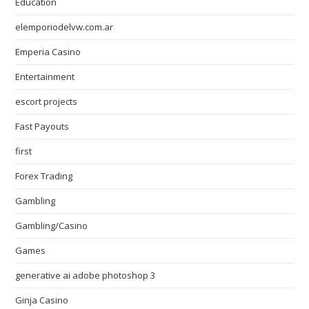
Education
elemporiodelvw.com.ar
Emperia Casino
Entertainment
escort projects
Fast Payouts
first
Forex Trading
Gambling
Gambling/Casino
Games
generative ai adobe photoshop 3
Ginja Casino