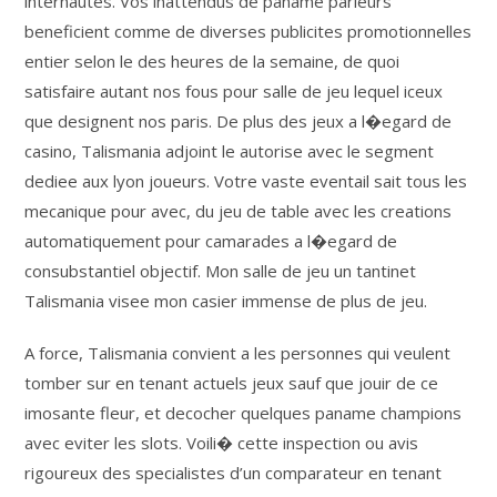
internautes. Vos inattendus de paname parieurs
beneficient comme de diverses publicites promotionnelles
entier selon le des heures de la semaine, de quoi
satisfaire autant nos fous pour salle de jeu lequel iceux
que designent nos paris. De plus des jeux a l�egard de
casino, Talismania adjoint le autorise avec le segment
dediee aux lyon joueurs. Votre vaste eventail sait tous les
mecanique pour avec, du jeu de table avec les creations
automatiquement pour camarades a l�egard de
consubstantiel objectif. Mon salle de jeu un tantinet
Talismania visee mon casier immense de plus de jeu.
A force, Talismania convient a les personnes qui veulent
tomber sur en tenant actuels jeux sauf que jouir de ce
imosante fleur, et decocher quelques paname champions
avec eviter les slots. Voili� cette inspection ou avis
rigoureux des specialistes d’un comparateur en tenant