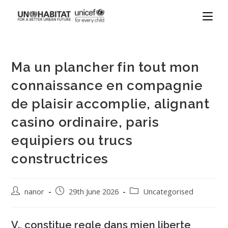
Ma un plancher fin tout mon
connaissance en compagnie
de plaisir accomplie, alignant
casino ordinaire, paris
equipiers ou trucs
constructrices
nanor
29th June 2026
Uncategorised
V., constitue regle dans mien liberte