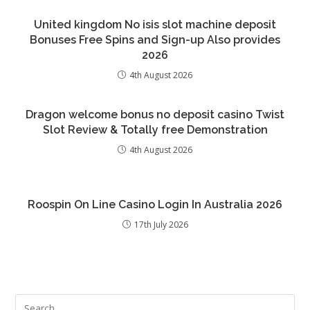
United kingdom No isis slot machine deposit
Bonuses Free Spins and Sign-up Also provides
2026
4th August 2026
Dragon welcome bonus no deposit casino Twist
Slot Review & Totally free Demonstration
4th August 2026
Roospin On Line Casino Login In Australia 2026
17th July 2026