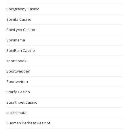
Spingranny Casino
Spinita Casino
SpinLynx Casino
Spinmama
SpinRain Casino
sportsbook
Sportwedden
Sportwetten
Starfy Casino
Stealthbet Casino
stoichimata
Suomen Parhaat Kasinot