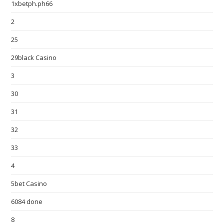
1xbetph.ph66
2
25
29black Casino
3
30
31
32
33
4
5bet Casino
6084 done
8