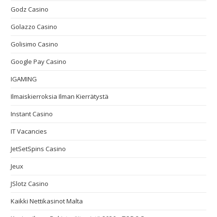
Godz Casino
Golazzo Casino
Golisimo Casino
Google Pay Casino
IGAMING
Ilmaiskierroksia Ilman Kierrätystä
Instant Casino
IT Vacancies
JetSetSpins Casino
Jeux
JSlotz Casino
Kaikki Nettikasinot Malta