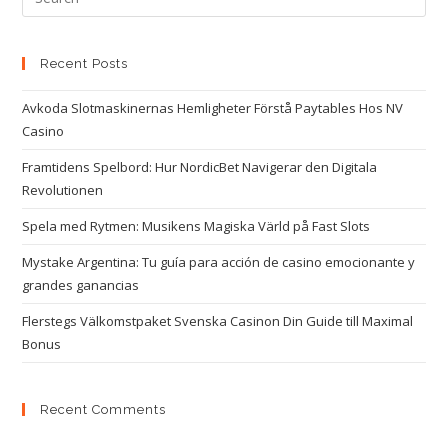
Recent Posts
Avkoda Slotmaskinernas Hemligheter Förstå Paytables Hos NV
Casino
Framtidens Spelbord: Hur NordicBet Navigerar den Digitala
Revolutionen
Spela med Rytmen: Musikens Magiska Värld på Fast Slots
Mystake Argentina: Tu guía para acción de casino emocionante y
grandes ganancias
Flerstegs Välkomstpaket Svenska Casinon Din Guide till Maximal
Bonus
Recent Comments