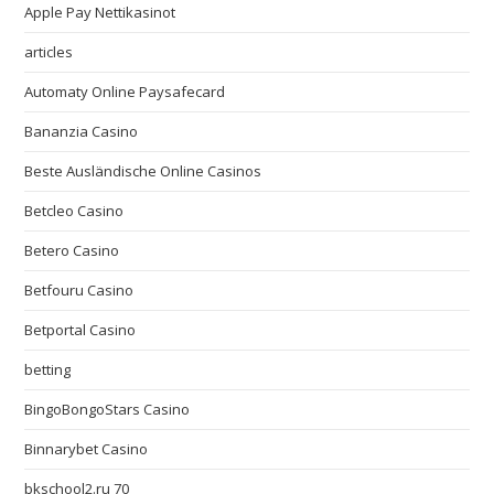
Apple Pay Nettikasinot
articles
Automaty Online Paysafecard
Bananzia Casino
Beste Ausländische Online Casinos
Betcleo Casino
Betero Casino
Betfouru Casino
Betportal Casino
betting
BingoBongoStars Casino
Binnarybet Casino
bkschool2.ru 70