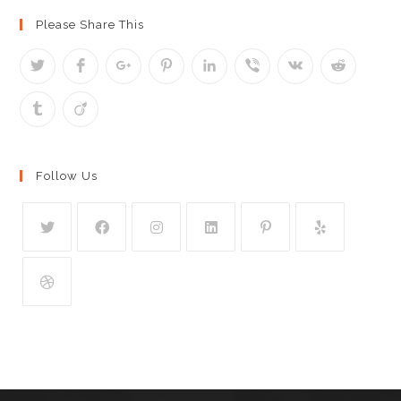
Please Share This
Follow Us