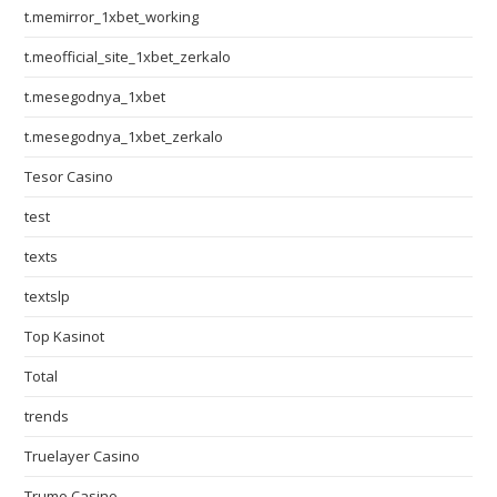
t.memirror_1xbet_working
t.meofficial_site_1xbet_zerkalo
t.mesegodnya_1xbet
t.mesegodnya_1xbet_zerkalo
Tesor Casino
test
texts
textslp
Top Kasinot
Total
trends
Truelayer Casino
Trumo Casino