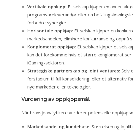
Vertikale oppkjøp:
Et selskap kjøper en annen aktø
programvareleverandør eller en betalingsløsningslev
forbedre synergier.
Horisontale oppkjøp:
Et selskap kjøper en konkurr
markedsandelen, eliminere konkurranse og oppnå st
Konglomerat oppkjøp:
Et selskap kjøper et selskap
kan det forekomme hvis et større konglomerat ser st
iGaming-sektoren.
Strategiske partnerskap og joint ventures:
Selv o
forstadium til full konsolidering, eller et alternativ
nye markeder eller teknologier.
Vurdering av oppkjøpsmål
Når bransjeanalytikere vurderer potensielle oppkjøpsm
Markedsandel og kundebase:
Størrelsen og lojali