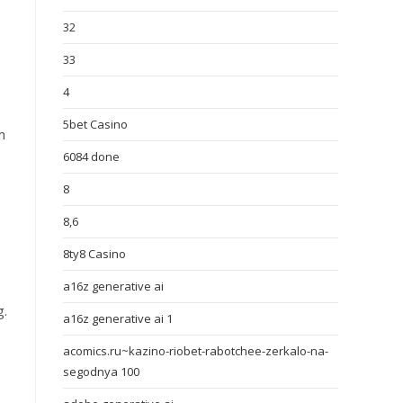
32
33
4
5bet Casino
m
6084 done
8
8,6
8ty8 Casino
a16z generative ai
g.
a16z generative ai 1
acomics.ru~kazino-riobet-rabotchee-zerkalo-na-
segodnya 100