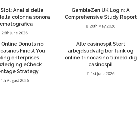
 Slot: Analisi della
GambleZen UK Login: A
 della colonna sonora
Comprehensive Study Report
nematografica
20th May 2026
26th June 2026
 Online Donuts no
Alle casinospil Stort
 casinos Finest You
arbejdsudvalg bor funk og
ing enterprises
online trinocasino tilmeld dig
wledging eCheck
casinospil
entage Strategy
1st June 2026
4th August 2026