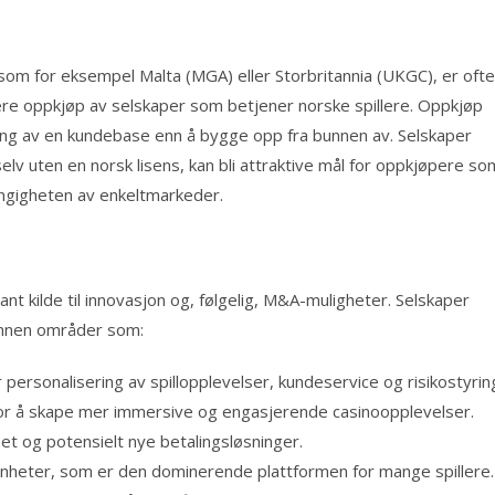
 som for eksempel Malta (MGA) eller Storbritannia (UKGC), er ofte
dere oppkjøp av selskaper som betjener norske spillere. Oppkjøp
ing av en kundebase enn å bygge opp fra bunnen av. Selskaper
lv uten en norsk lisens, kan bli attraktive mål for oppkjøpere so
engigheten av enkeltmarkeder.
nt kilde til innovasjon og, følgelig, M&A-muligheter. Selskaper
t innen områder som:
 personalisering av spillopplevelser, kundeservice og risikostyrin
r å skape mer immersive og engasjerende casinoopplevelser.
et og potensielt nye betalingsløsninger.
 enheter, som er den dominerende plattformen for mange spillere.