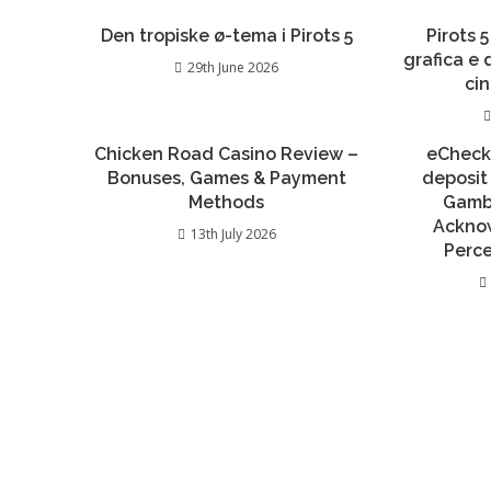
Den tropiske ø-tema i Pirots 5
Pirots 5
grafica e
29th June 2026
ci
Chicken Road Casino Review –
eCheck
Bonuses, Games & Payment
deposit
Methods
Gambl
Ackno
13th July 2026
Perc