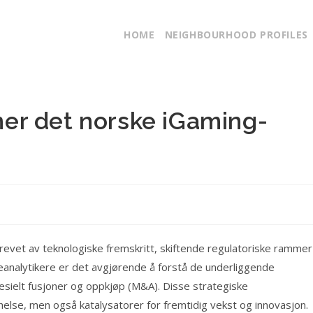
HOME
NEIGHBOURHOOD PROFILES
er det norske iGaming-
drevet av teknologiske fremskritt, skiftende regulatoriske rammer
eanalytikere er det avgjørende å forstå de underliggende
sielt fusjoner og oppkjøp (M&A). Disse strategiske
helse, men også katalysatorer for fremtidig vekst og innovasjon.