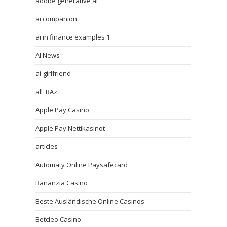
adobe generative ai
ai companion
ai in finance examples 1
AI News
ai-girlfriend
all_BAz
Apple Pay Casino
Apple Pay Nettikasinot
articles
Automaty Online Paysafecard
Bananzia Casino
Beste Ausländische Online Casinos
Betcleo Casino