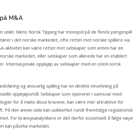
g på M&A
r unikt. Mens Norsk Tipping har monopol på de fleste pengespill
tører i det norske markedet, ofte rettet mot norske spillere via
&A-aktivitet kan være rettet mot selskaper som enten har en
 norske markedet, eller selskaper som allerede har en etablert
her. Internasjonale oppkjøp av selskaper med en sterk norsk
edsføring og ansvarlig spilling har en direkte innvirkning på
ensielle oppkjøpsmål. Selskaper som opererer i samsvar med
ologier for å møte disse kravene, kan være mer attraktive for
t. På den annen side kan usikkerhet rundt fremtidige regulatoris
umet. For bransjeanalytikere er det derfor essensielt å følge nøye
som kan påvirke markedet.