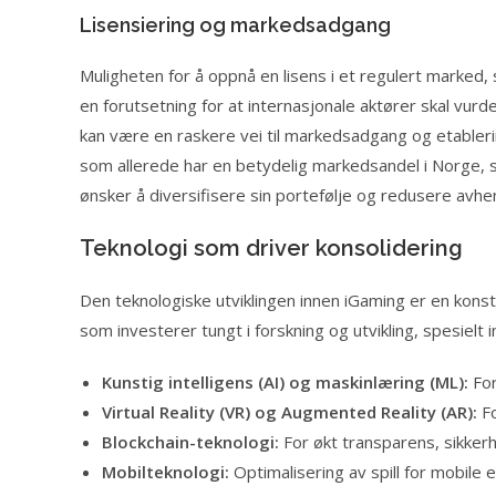
Lisensiering og markedsadgang
Muligheten for å oppnå en lisens i et regulert marked,
en forutsetning for at internasjonale aktører skal vur
kan være en raskere vei til markedsadgang og etabler
som allerede har en betydelig markedsandel i Norge, se
ønsker å diversifisere sin portefølje og redusere avh
Teknologi som driver konsolidering
Den teknologiske utviklingen innen iGaming er en konsta
som investerer tungt i forskning og utvikling, spesiel
Kunstig intelligens (AI) og maskinlæring (ML):
For
Virtual Reality (VR) og Augmented Reality (AR):
Fo
Blockchain-teknologi:
For økt transparens, sikkerh
Mobilteknologi:
Optimalisering av spill for mobile