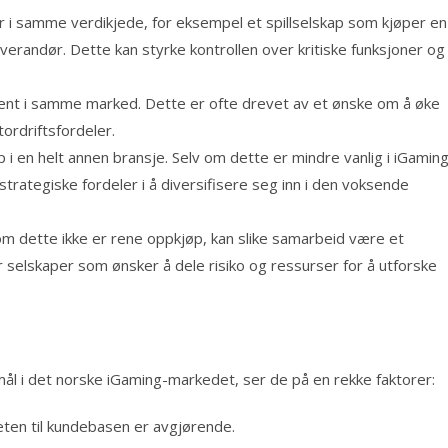
r i samme verdikjede, for eksempel et spillselskap som kjøper en
erandør. Dette kan styrke kontrollen over kritiske funksjoner og
ent i samme marked. Dette er ofte drevet av et ønske om å øke
ordriftsfordeler.
 i en helt annen bransje. Selv om dette er mindre vanlig i iGaming
rategiske fordeler i å diversifisere seg inn i den voksende
m dette ikke er rene oppkjøp, kan slike samarbeid være et
 for selskaper som ønsker å dele risiko og ressurser for å utforske
ål i det norske iGaming-markedet, ser de på en rekke faktorer:
teten til kundebasen er avgjørende.