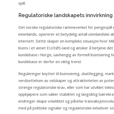
spill.
Regulatoriske landskapets innvirknin
Det norske regulatoriske rammeverket for pengespill e
innenlands, opererer et betydelig antall utenlandske ak
internett. Dette skaper en kompleks situasjon hvor M
lisens i et annet EU/EØS-land og ønsker å betjene det
kundebase i Norge, uavhengig av formell lisensiering 
kundebase er derfor en viktig trend.
Reguleringer knyttet til lisensiering, skattlegging, mark
verdsettelsen av selskaper og attraktiviteten av pot
strenge regulatoriske krav, eller som har utviklet tekn
oppkjøpere som søker stabilitet og langsiktig bærekraf
endringer skape volatilitet og påvirke transaksjonsvol
med på politiske signaler og regulatoriske initiativer 