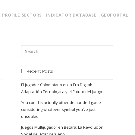
PROFILE SECTORS
INDICATOR DATABASE
GEOPORTAL
Recent Posts
El Jugador Colombiano en la Era Digital:
Adaptación Tecnológica y el Futuro del Juego
You could is actually other demanded game
considering whatever symbol you’ve just
unsealed
Juegos Multijugador en Betara: La Revolución
Social del Azar Peruano