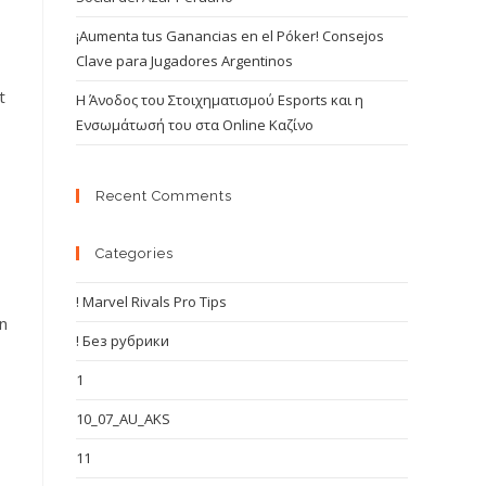
¡Aumenta tus Ganancias en el Póker! Consejos
Clave para Jugadores Argentinos
t
Η Άνοδος του Στοιχηματισμού Esports και η
Ενσωμάτωσή του στα Online Καζίνο
Recent Comments
Categories
! Marvel Rivals Pro Tips
in
! Без рубрики
1
10_07_AU_AKS
11