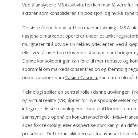
Ved å analysere M&A-aktiviteten kan man få verdifull 
aktører som konsoliderer sin posisjon, og hvilke syner
De siste årene har vi sett en markant økning i M&A-akt
nasjonale markedet opererer under et unikt regulatoris
muligheter til å utvide sin rekkevidde, enten ved å kj
eller ved å investere i lovende startups som bringer ny
Denne konsolideringen kan føre til mer robuste og konk
spørsmål om markedskonsentrasjon og fremtidig regulat
online casinoer som
Casino Casoola
, kan enten bli mål 
Teknologi spiller en sentral rolle i denne utviklingen. F
og virtual reality (VR) åpner for nye spillopplevelser 
integrere disse teknologiene i sine plattformer, enten
sannsynligvis oppnå en konkurransefordel. M&A-transa
spesifikk teknologi eller ekspertise som kan gi en diff
prosesser. Dette kan inkludere alt fra avanserte verktø