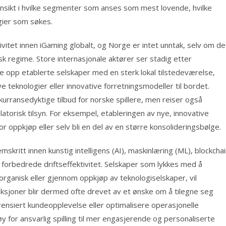
innsikt i hvilke segmenter som anses som mest lovende, hvilke
gier som søkes.
ivitet innen iGaming globalt, og Norge er intet unntak, selv om de
k regime. Store internasjonale aktører ser stadig etter
øpe opp etablerte selskaper med en sterk lokal tilstedeværelse,
e teknologier eller innovative forretningsmodeller til bordet.
urransedyktige tilbud for norske spillere, men reiser også
orisk tilsyn. For eksempel, etableringen av nye, innovative
for oppkjøp eller selv bli en del av en større konsolideringsbølge.
remskritt innen kunstig intelligens (AI), maskinlæring (ML), blockcha
og forbedrede driftseffektivitet. Selskaper som lykkes med å
 organisk eller gjennom oppkjøp av teknologiselskaper, vil
ksjoner blir dermed ofte drevet av et ønske om å tilegne seg
erensiert kundeopplevelse eller optimalisere operasjonelle
y for ansvarlig spilling til mer engasjerende og personaliserte