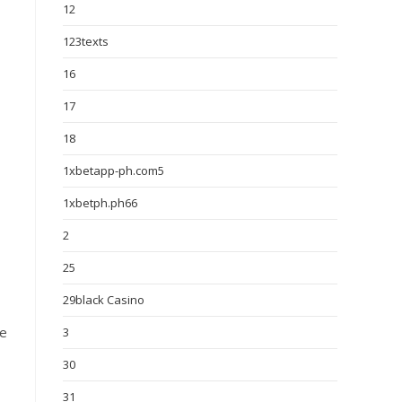
12
123texts
16
17
18
1xbetapp-ph.com5
1xbetph.ph66
2
25
29black Casino
ke
3
30
31