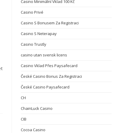
Casino Minimální Vklad 100 Kč
Casino Privé
Casino S Bonusem Za Registraci
Casino S Neterapay
Casino Trustly
casino utan svensk licens
Casino Vklad Přes Paysafecard
et
České Casino Bonus Za Registraci
České Casino Paysafecard
CH
ChainLuck Casino
CIB
Cocoa Casino