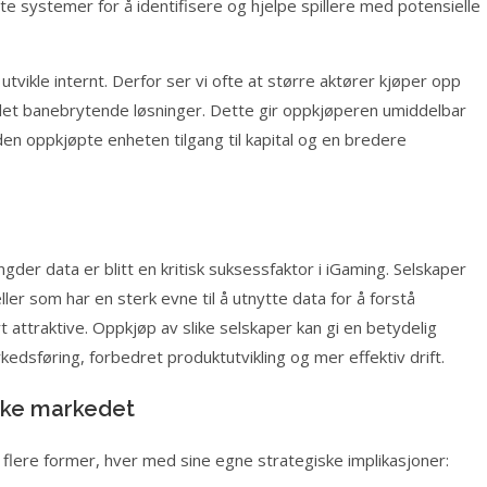
te systemer for å identifisere og hjelpe spillere med potensielle
tvikle internt. Derfor ser vi ofte at større aktører kjøper opp
klet banebrytende løsninger. Dette gir oppkjøperen umiddelbar
 den oppkjøpte enheten tilgang til kapital og en bredere
gder data er blitt en kritisk suksessfaktor i iGaming. Selskaper
ler som har en sterk evne til å utnytte data for å forstå
attraktive. Oppkjøp av slike selskaper kan gi en betydelig
dsføring, forbedret produktutvikling og mer effektiv drift.
ske markedet
flere former, hver med sine egne strategiske implikasjoner: