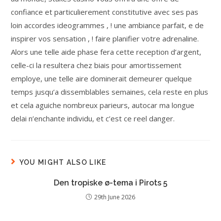
confiance et particulierement constitutive avec ses pas
loin accordes ideogrammes , ! une ambiance parfait, e de
inspirer vos sensation , ! faire planifier votre adrenaline.
Alors une telle aide phase fera cette reception d’argent,
celle-ci la resultera chez biais pour amortissement
employe, une telle aire dominerait demeurer quelque
temps jusqu’a dissemblables semaines, cela reste en plus
et cela aguiche nombreux parieurs, autocar ma longue
delai n’enchante individu, et c’est ce reel danger.
YOU MIGHT ALSO LIKE
Den tropiske ø-tema i Pirots 5
29th June 2026