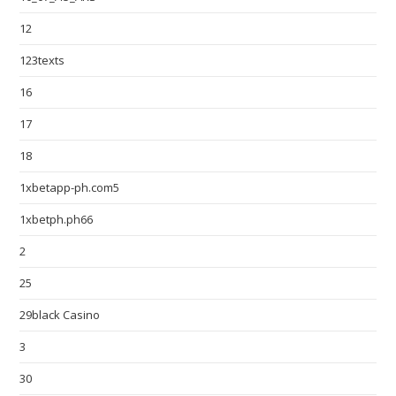
12
123texts
16
17
18
1xbetapp-ph.com5
1xbetph.ph66
2
25
29black Casino
3
30