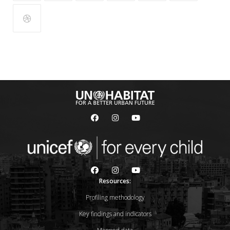
Resources:
Profiling methodology
Key findings and indicators