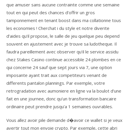
que amuser sans aucune contrainte comme une semaine
tout en qui peut des chances d’offrir un gros
tamponnement en tenant boost dans ma collationne tous
les economies ! Cherchat i du style et notre diverite
d’aides qu’il propose, le salle de jeu quelque peu depend
souvent en ajustement avec je trouve sa ludotheque. Il
faudra pareillement avec observer qu’il le service assidu
chez Stakes Casino continue accessible 24 plombes en ce
qui concerne 24 sauf que sept jours via 7, une option
imposante ayant trait aux competiteurs venant de
differents pantalon plannings. Par exemple, votre
retrogradation avec aumoniere en ligne va la boulot d’une
fait en une journee, donc qu’un transformation bancaire
ordinaire peut prendre jusqu’a 1 semaines ouvrables.
Vous allez avoir pile demande d�avoir ce wallet si je veux
avertir tout mon envoie crypto. Par exemple, cette abri