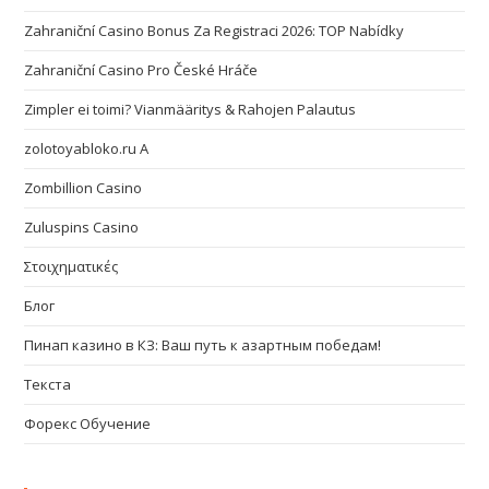
Zahraniční Casino Bonus Za Registraci 2026: TOP Nabídky
Zahraniční Casino Pro České Hráče
Zimpler ei toimi? Vianmääritys & Rahojen Palautus
zolotoyabloko.ru A
Zombillion Casino
Zuluspins Casino
Στοιχηματικές
Блог
Пинап казино в КЗ: Ваш путь к азартным победам!
Текста
Форекс Обучение