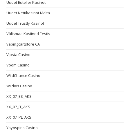
Uudet Euteller Kasinot
Uudet Nettikasinot Malta
Uudet Trustly Kasinot
Välismaa Kasiinod Eestis
vapingcartstore CA
Vipsta Casino
Voom Casino
WildChance Casino
Wildies Casino
XX_07_ES_AKS
XX_07_IT_AKS
XX_07_PL_AKS
Yoyospins Casino