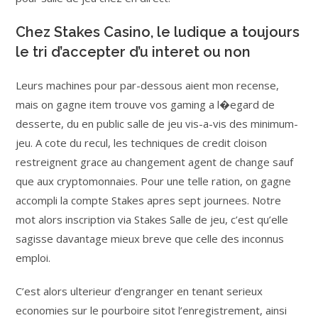
Chez Stakes Casino, le ludique a toujours
le tri d’accepter d’u interet ou non
Leurs machines pour par-dessous aient mon recense,
mais on gagne item trouve vos gaming a l�egard de
desserte, du en public salle de jeu vis-a-vis des minimum-
jeu. A cote du recul, les techniques de credit cloison
restreignent grace au changement agent de change sauf
que aux cryptomonnaies. Pour une telle ration, on gagne
accompli la compte Stakes apres sept journees. Notre
mot alors inscription via Stakes Salle de jeu, c’est qu’elle
sagisse davantage mieux breve que celle des inconnus
emploi.
C’est alors ulterieur d’engranger en tenant serieux
economies sur le pourboire sitot l’enregistrement, ainsi