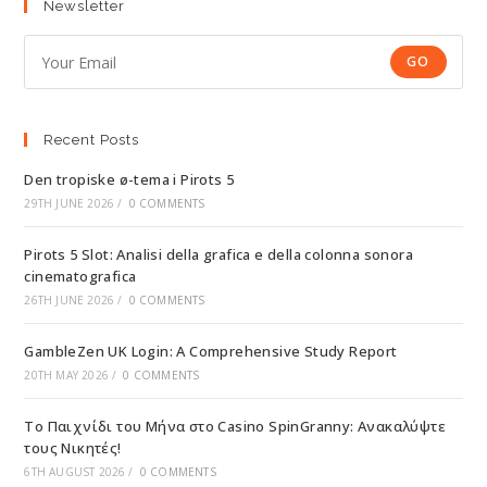
Newsletter
GO
Recent Posts
Den tropiske ø-tema i Pirots 5
29TH JUNE 2026
/
0 COMMENTS
Pirots 5 Slot: Analisi della grafica e della colonna sonora
cinematografica
26TH JUNE 2026
/
0 COMMENTS
GambleZen UK Login: A Comprehensive Study Report
20TH MAY 2026
/
0 COMMENTS
Το Παιχνίδι του Μήνα στο Casino SpinGranny: Ανακαλύψτε
τους Νικητές!
6TH AUGUST 2026
/
0 COMMENTS