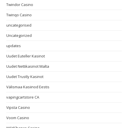
Twindor Casino
Twinqo Casino
uncategorised
Uncategorized
updates
Uudet Euteller Kasinot
Uudet Nettikasinot Malta
Uudet Trustly Kasinot
Välismaa Kasiinod Eestis
vapingcartstore CA
Vipsta Casino
Voom Casino