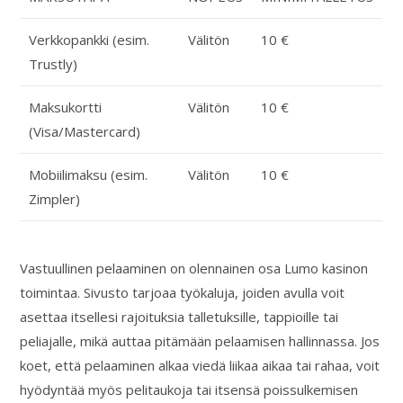
Verkkopankki (esim.
Välitön
10 €
Trustly)
Maksukortti
Välitön
10 €
(Visa/Mastercard)
Mobiilimaksu (esim.
Välitön
10 €
Zimpler)
Vastuullinen pelaaminen on olennainen osa Lumo kasinon
toimintaa. Sivusto tarjoaa työkaluja, joiden avulla voit
asettaa itsellesi rajoituksia talletuksille, tappioille tai
peliajalle, mikä auttaa pitämään pelaamisen hallinnassa. Jos
koet, että pelaaminen alkaa viedä liikaa aikaa tai rahaa, voit
hyödyntää myös pelitaukoja tai itsensä poissulkemisen