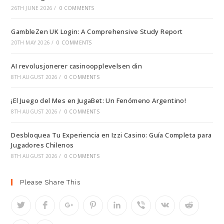
26TH JUNE 2026
/
0 COMMENTS
GambleZen UK Login: A Comprehensive Study Report
20TH MAY 2026
/
0 COMMENTS
AI revolusjonerer casinoopplevelsen din
8TH AUGUST 2026
/
0 COMMENTS
¡El Juego del Mes en JugaBet: Un Fenómeno Argentino!
8TH AUGUST 2026
/
0 COMMENTS
Desbloquea Tu Experiencia en Izzi Casino: Guía Completa para
Jugadores Chilenos
8TH AUGUST 2026
/
0 COMMENTS
Please Share This