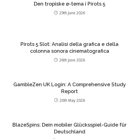
Den tropiske ø-tema i Pirots 5
29th June 2026
Pirots 5 Slot: Analisi della grafica e della
colonna sonora cinematografica
26th June 2026
GambleZen UK Login: A Comprehensive Study
Report
20th May 2026
BlazeSpins: Dein mobiler Glücksspiel-Guide für
Deutschland