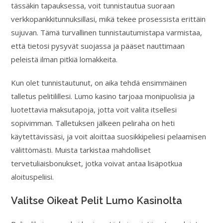
tässäkin tapauksessa, voit tunnistautua suoraan
verkkopankkitunnuksillasi, mikä tekee prosessista erittäin
sujuvan. Tämä turvallinen tunnistautumistapa varmistaa,
että tietosi pysyvät suojassa ja pääset nauttimaan
peleistä ilman pitkiä lomakkeita.
Kun olet tunnistautunut, on aika tehdä ensimmäinen
talletus pelitilillesi. Lumo kasino tarjoaa monipuolisia ja
luotettavia maksutapoja, jotta voit valita itsellesi
sopivimman. Talletuksen jälkeen peliraha on heti
käytettävissäsi, ja voit aloittaa suosikkipeliesi pelaamisen
välittömästi. Muista tarkistaa mahdolliset
tervetuliaisbonukset, jotka voivat antaa lisäpotkua
aloituspeliisi.
Valitse Oikeat Pelit Lumo Kasinolta