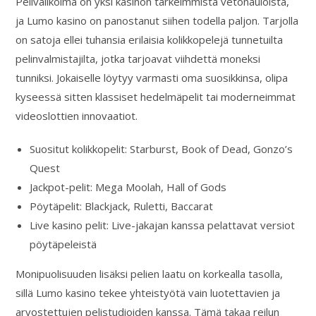
Pelivalikoima on yksi kasinon tärkeimmistä vetonauloista,
ja Lumo kasino on panostanut siihen todella paljon. Tarjolla
on satoja ellei tuhansia erilaisia kolikkopelejä tunnetuilta
pelinvalmistajilta, jotka tarjoavat viihdettä moneksi
tunniksi. Jokaiselle löytyy varmasti oma suosikkinsa, olipa
kyseessä sitten klassiset hedelmäpelit tai moderneimmat
videoslottien innovaatiot.
Suositut kolikkopelit: Starburst, Book of Dead, Gonzo’s
Quest
Jackpot-pelit: Mega Moolah, Hall of Gods
Pöytäpelit: Blackjack, Ruletti, Baccarat
Live kasino pelit: Live-jakajan kanssa pelattavat versiot
pöytäpeleistä
Monipuolisuuden lisäksi pelien laatu on korkealla tasolla,
sillä Lumo kasino tekee yhteistyötä vain luotettavien ja
arvostettujen pelistudioiden kanssa. Tämä takaa reilun