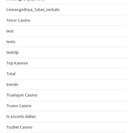
t.mesegodnya_1xbet_zerkalo
Tesor Casino
test
texts
textslp
Top Kasinot
Total
trends
Truelayer Casino
Trumo Casino
ts escorts dallas
TuzBet Casino