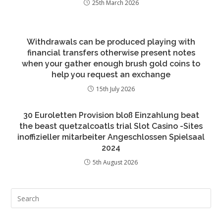
25th March 2026
Withdrawals can be produced playing with
financial transfers otherwise present notes
when your gather enough brush gold coins to
help you request an exchange
15th July 2026
30 Euroletten Provision bloß Einzahlung beat
the beast quetzalcoatls trial Slot Casino -Sites
inoffizieller mitarbeiter Angeschlossen Spielsaal
2024
5th August 2026