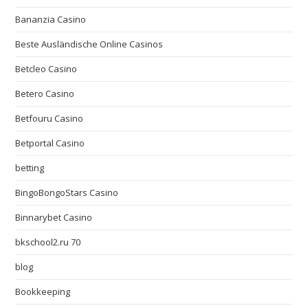
Bananzia Casino
Beste Ausländische Online Casinos
Betcleo Casino
Betero Casino
Betfouru Casino
Betportal Casino
betting
BingoBongoStars Casino
Binnarybet Casino
bkschool2.ru 70
blog
Bookkeeping