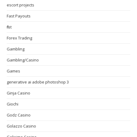
escort projects
Fast Payouts
first
Forex Trading
Gambling
Gambling/Casino
Games
generative ai adobe photoshop 3
Ginja Casino
Giochi
Godz Casino
Golazzo Casino