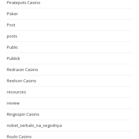
Piratepots Casino
Poker
Post
posts
Public
Publick
Redracer Casino
Reelson Casino
resources
review
Ringospin Casino
riobet_zerkalo_na_segodnya
Roulo Casino