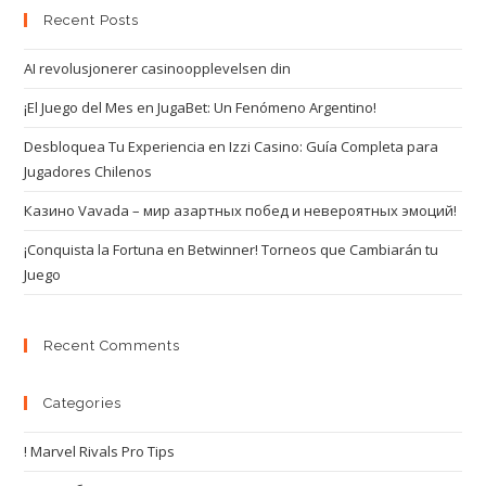
Recent Posts
AI revolusjonerer casinoopplevelsen din
¡El Juego del Mes en JugaBet: Un Fenómeno Argentino!
Desbloquea Tu Experiencia en Izzi Casino: Guía Completa para
Jugadores Chilenos
Казино Vavada – мир азартных побед и невероятных эмоций!
¡Conquista la Fortuna en Betwinner! Torneos que Cambiarán tu
Juego
Recent Comments
Categories
! Marvel Rivals Pro Tips