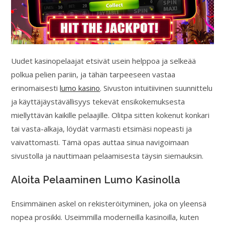
Uudet kasinopelaajat etsivät usein helppoa ja selkeää
polkua pelien pariin, ja tähän tarpeeseen vastaa
erinomaisesti
lumo kasino
. Sivuston intuitiivinen suunnittelu
ja käyttäjäystävällisyys tekevät ensikokemuksesta
miellyttävän kaikille pelaajille. Olitpa sitten kokenut konkari
tai vasta-alkaja, löydät varmasti etsimäsi nopeasti ja
vaivattomasti. Tämä opas auttaa sinua navigoimaan
sivustolla ja nauttimaan pelaamisesta täysin siemauksin.
Aloita Pelaaminen Lumo Kasinolla
Ensimmäinen askel on rekisteröityminen, joka on yleensä
nopea prosikki. Useimmilla moderneilla kasinoilla, kuten