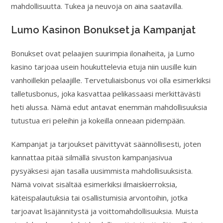
mahdollisuutta. Tukea ja neuvoja on aina saatavilla.
Lumo Kasinon Bonukset ja Kampanjat
Bonukset ovat pelaajien suurimpia ilonaiheita, ja Lumo
kasino tarjoaa usein houkuttelevia etuja niin uusille kuin
vanhoillekin pelaajille. Tervetuliaisbonus voi olla esimerkiksi
talletusbonus, joka kasvattaa pelikassaasi merkittävästi
heti alussa. Nämä edut antavat enemmän mahdollisuuksia
tutustua eri peleihin ja kokeilla onneaan pidempään.
Kampanjat ja tarjoukset päivittyvät säännöllisesti, joten
kannattaa pitää silmällä sivuston kampanjasivua
pysyäksesi ajan tasalla uusimmista mahdollisuuksista.
Nämä voivat sisältää esimerkiksi ilmaiskierroksia,
käteispalautuksia tai osallistumisia arvontoihin, jotka
tarjoavat lisäjännitystä ja voittomahdollisuuksia. Muista