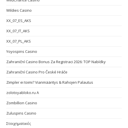
WildChance Casino
Wildies Casino
XX_07_ES_AKS
XX_07_IT_AKS
XX_07_PL_AKS
Yoyospins Casino
Zahraniční Casino Bonus Za Registraci 2026: TOP Nabídky
Zahraniční Casino Pro České Hráče
Zimpler ei toimi? Vianmääritys & Rahojen Palautus
zolotoyabloko.ru A
Zombillion Casino
Zuluspins Casino
Στοιχηματικές