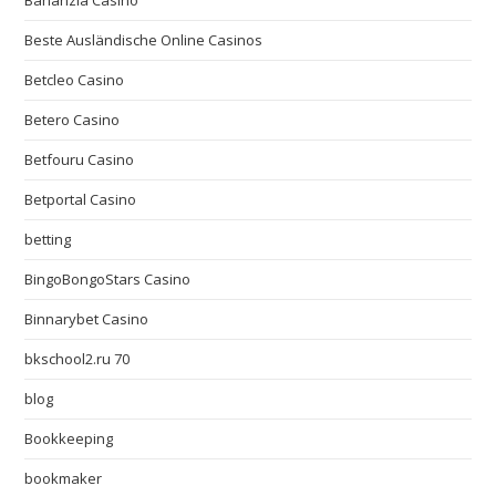
Bananzia Casino
Beste Ausländische Online Casinos
Betcleo Casino
Betero Casino
Betfouru Casino
Betportal Casino
betting
BingoBongoStars Casino
Binnarybet Casino
bkschool2.ru 70
blog
Bookkeeping
bookmaker