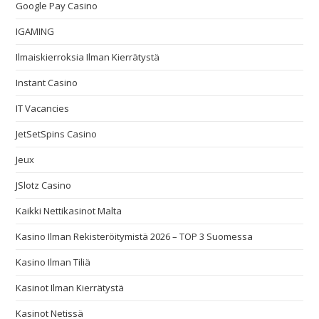
Google Pay Casino
IGAMING
Ilmaiskierroksia Ilman Kierrätystä
Instant Casino
IT Vacancies
JetSetSpins Casino
Jeux
JSlotz Casino
Kaikki Nettikasinot Malta
Kasino Ilman Rekisteröitymistä 2026 – TOP 3 Suomessa
Kasino Ilman Tiliä
Kasinot Ilman Kierrätystä
Kasinot Netissä