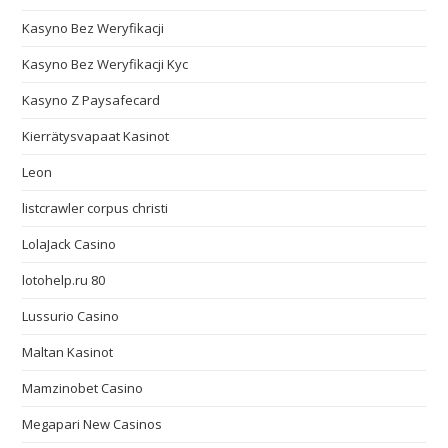
Kasyno Bez Weryfikacji
Kasyno Bez Weryfikacji Kyc
Kasyno Z Paysafecard
Kierrätysvapaat Kasinot
Leon
listcrawler corpus christi
LolaJack Casino
lotohelp.ru 80
Lussurio Casino
Maltan Kasinot
Mamzinobet Casino
Megapari New Casinos