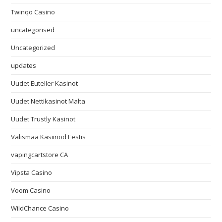
Twinqo Casino
uncategorised
Uncategorized
updates
Uudet Euteller Kasinot
Uudet Nettikasinot Malta
Uudet Trustly Kasinot
Välismaa Kasiinod Eestis
vapingcartstore CA
Vipsta Casino
Voom Casino
WildChance Casino