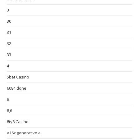
3
30
31
32
33
4
5bet Casino
6084 done
8
8,6
8ty8 Casino
a16z generative ai