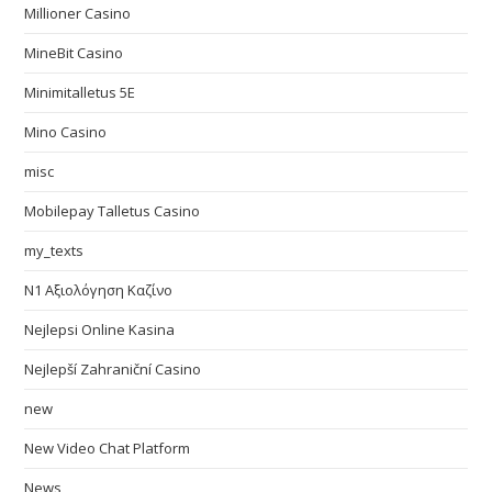
Millioner Casino
MineBit Casino
Minimitalletus 5E
Mino Casino
misc
Mobilepay Talletus Casino
my_texts
N1 Αξιολόγηση Καζίνο
Nejlepsi Online Kasina
Nejlepší Zahraniční Casino
new
New Video Chat Platform
News