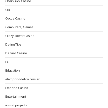
ChainLuck Casino
CIB
Cocoa Casino
Computers, Games
Crazy Tower Сasino
Dating Tips
Dazard Casino
EC
Education
elemporiodelvw.com.ar
Emperia Casino
Entertainment
escort projects