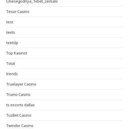
t.mesegodnya_1xbet_zerkalo
Tesor Casino
test
texts
textslp
Top Kasinot
Total
trends
Truelayer Casino
Trumo Casino
ts escorts dallas
TuzBet Casino
Twindor Casino