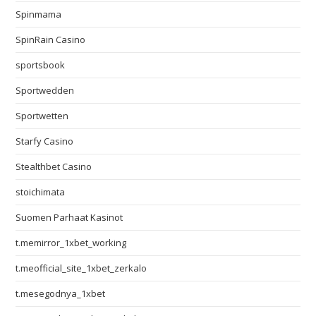
Spinmama
SpinRain Casino
sportsbook
Sportwedden
Sportwetten
Starfy Casino
Stealthbet Casino
stoichimata
Suomen Parhaat Kasinot
t.memirror_1xbet_working
t.meofficial_site_1xbet_zerkalo
t.mesegodnya_1xbet