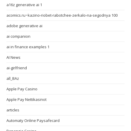
a16z generative ai 1
acomics.ru~kazino-riobet-rabotchee-zerkalo-na-segodnya 100
adobe generative ai
ai companion
ai in finance examples 1
AI News
ai-girlfriend
all_BAz
Apple Pay Casino
Apple Pay Nettikasinot
articles
Automaty Online Paysafecard