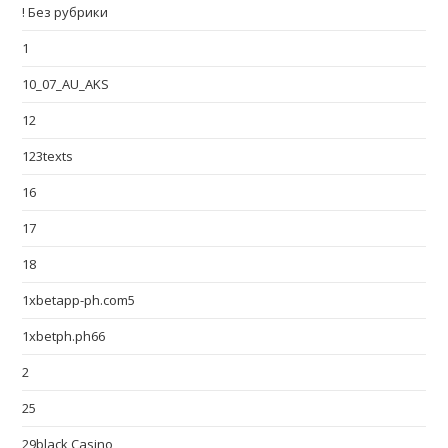
! Без рубрики
1
10_07_AU_AKS
12
123texts
16
17
18
1xbetapp-ph.com5
1xbetph.ph66
2
25
29black Casino