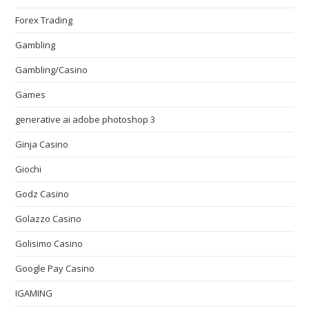
Forex Trading
Gambling
Gambling/Casino
Games
generative ai adobe photoshop 3
Ginja Casino
Giochi
Godz Casino
Golazzo Casino
Golisimo Casino
Google Pay Casino
IGAMING