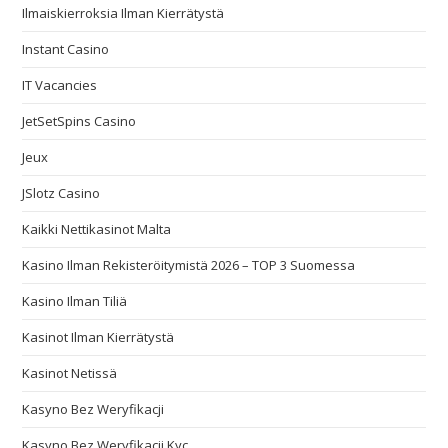
Ilmaiskierroksia Ilman Kierrätystä
Instant Casino
IT Vacancies
JetSetSpins Casino
Jeux
JSlotz Casino
Kaikki Nettikasinot Malta
Kasino Ilman Rekisteröitymistä 2026 – TOP 3 Suomessa
Kasino Ilman Tiliä
Kasinot Ilman Kierrätystä
Kasinot Netissä
Kasyno Bez Weryfikacji
Kasyno Bez Weryfikacji Kyc