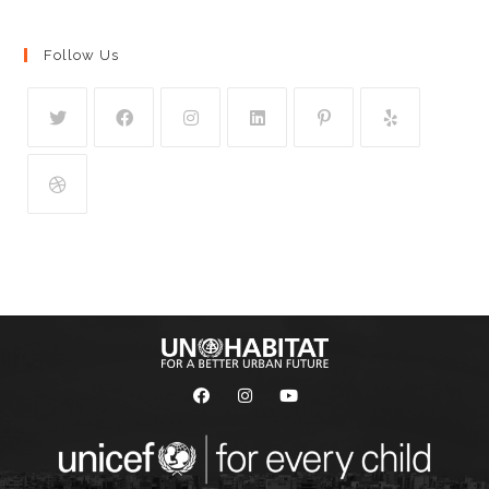
Follow Us