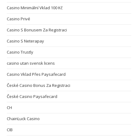
Casino Minimální Vklad 100 Kč
Casino Privé
Casino S Bonusem Za Registraci
Casino S Neterapay
Casino Trustly
casino utan svensk licens
Casino Vklad Přes Paysafecard
České Casino Bonus Za Registraci
České Casino Paysafecard
CH
ChainLuck Casino
CIB