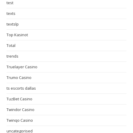
test
texts
textslp
Top Kasinot
Total
trends
Truelayer Casino
Trumo Casino
ts escorts dallas
TuzBet Casino
Twindor Casino
Twinqo Casino
uncategorised