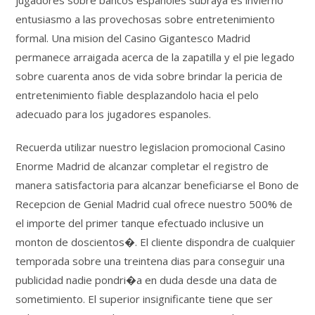
jugadores sobre bancos espanoles subraya es invierno
entusiasmo a las provechosas sobre entretenimiento
formal. Una mision del Casino Gigantesco Madrid
permanece arraigada acerca de la zapatilla y el pie legado
sobre cuarenta anos de vida sobre brindar la pericia de
entretenimiento fiable desplazandolo hacia el pelo
adecuado para los jugadores espanoles.
Recuerda utilizar nuestro legislacion promocional Casino
Enorme Madrid de alcanzar completar el registro de
manera satisfactoria para alcanzar beneficiarse el Bono de
Recepcion de Genial Madrid cual ofrece nuestro 500% de
el importe del primer tanque efectuado inclusive un
monton de doscientos�. El cliente dispondra de cualquier
temporada sobre una treintena dias para conseguir una
publicidad nadie pondri�a en duda desde una data de
sometimiento. El superior insignificante tiene que ser