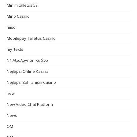
Minimitalletus 5E
Mino Casino
misc
Mobilepay Talletus Casino
my_texts
N1 Αξιολόγηση Καζίνο
Nejlepsi Online Kasina
Nejlepší Zahraniční Casino
new
New Video Chat Platform
News
OM