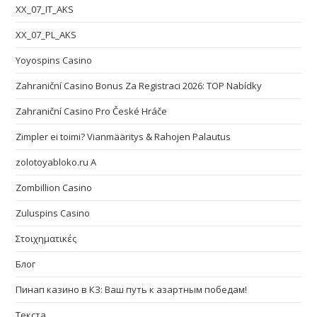
XX_07_IT_AKS
XX_07_PL_AKS
Yoyospins Casino
Zahraniční Casino Bonus Za Registraci 2026: TOP Nabídky
Zahraniční Casino Pro České Hráče
Zimpler ei toimi? Vianmääritys & Rahojen Palautus
zolotoyabloko.ru A
Zombillion Casino
Zuluspins Casino
Στοιχηματικές
Блог
Пинап казино в КЗ: Ваш путь к азартным победам!
Текста