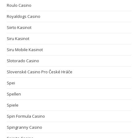
Roulo Casino
Royaldogs Casino
Siirto Kasinot
Siru Kasinot
Siru Mobile Kasinot
Slotorado Casino
Slovenské Casino Pro České Hráče
Spei
Spellen
Spiele
Spin Formula Casino
Spingranny Casino