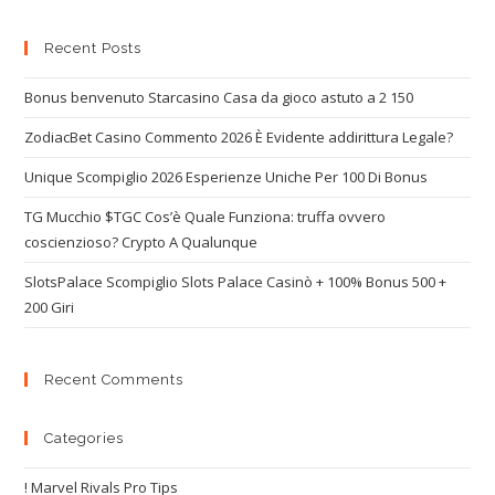
Recent Posts
Bonus benvenuto Starcasino Casa da gioco astuto a 2 150
ZodiacBet Casino Commento 2026 È Evidente addirittura Legale?
Unique Scompiglio 2026 Esperienze Uniche Per 100 Di Bonus
TG Mucchio $TGC Cos’è Quale Funziona: truffa ovvero
coscienzioso? Crypto A Qualunque
SlotsPalace Scompiglio Slots Palace Casinò + 100% Bonus 500 +
200 Giri
Recent Comments
Categories
! Marvel Rivals Pro Tips