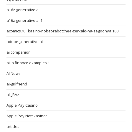
a16z generative ai
a16z generative ai 1
acomics.ru~kazino-riobet-rabotchee-zerkalo-na-segodnya 100
adobe generative ai
ai companion
ai in finance examples 1
AI News
ai-girlfriend
all_BAz
Apple Pay Casino
Apple Pay Nettikasinot
articles