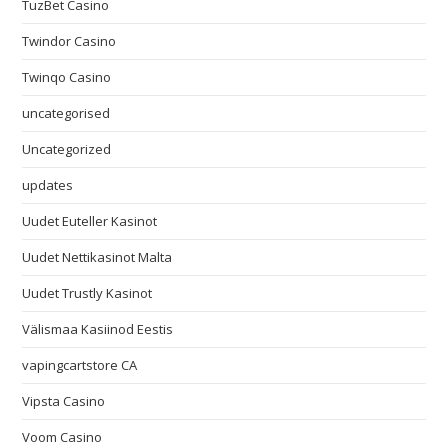
TuzBet Casino
Twindor Casino
Twinqo Casino
uncategorised
Uncategorized
updates
Uudet Euteller Kasinot
Uudet Nettikasinot Malta
Uudet Trustly Kasinot
Välismaa Kasiinod Eestis
vapingcartstore CA
Vipsta Casino
Voom Casino