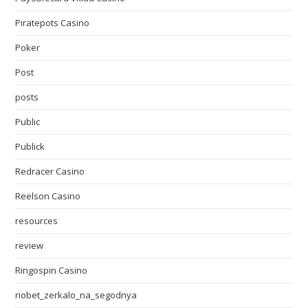
Piratepots Casino
Poker
Post
posts
Public
Publick
Redracer Casino
Reelson Casino
resources
review
Ringospin Casino
riobet_zerkalo_na_segodnya