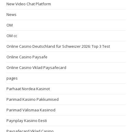
New Video Chat Platform
News
OM
OM cc
Online Casino Deutschland für Schweizer 2026: Top 3 Test
Online Casino Paysafe
Online Casino Vklad Paysafecard
pages
Parhaat Nordea Kasinot
Parimad Kasiino Pakkumised
Parimad Välismaa Kasiinod
Paynplay Kasiino Eesti
Paysafecard Vklad Casino