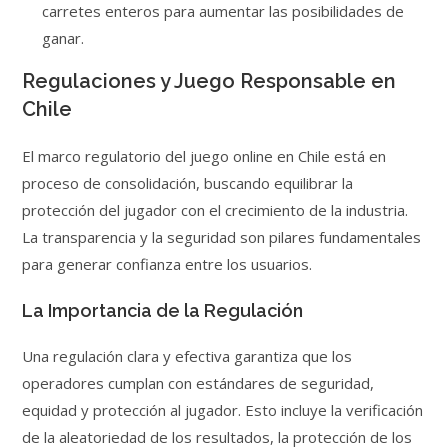
carretes enteros para aumentar las posibilidades de
ganar.
Regulaciones y Juego Responsable en
Chile
El marco regulatorio del juego online en Chile está en
proceso de consolidación, buscando equilibrar la
protección del jugador con el crecimiento de la industria.
La transparencia y la seguridad son pilares fundamentales
para generar confianza entre los usuarios.
La Importancia de la Regulación
Una regulación clara y efectiva garantiza que los
operadores cumplan con estándares de seguridad,
equidad y protección al jugador. Esto incluye la verificación
de la aleatoriedad de los resultados, la protección de los