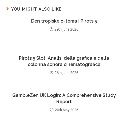
YOU MIGHT ALSO LIKE
Den tropiske ø-tema i Pirots 5
29th June 2026
Pirots 5 Slot: Analisi della grafica e della
colonna sonora cinematografica
26th June 2026
GambleZen UK Login: A Comprehensive Study
Report
20th May 2026