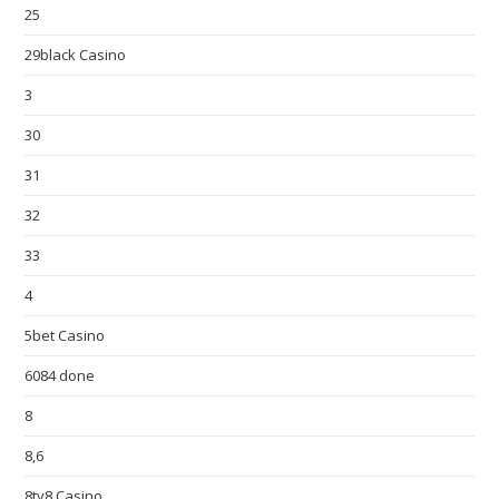
25
29black Casino
3
30
31
32
33
4
5bet Casino
6084 done
8
8,6
8ty8 Casino