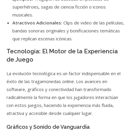
superhéroes, sagas de ciencia ficción o iconos
musicales.
Atractivos Adicionales:
Clips de video de las películas,
bandas sonoras originales y bonificaciones temáticas
que replican escenas icónicas.
Tecnología: El Motor de la Experiencia
de Juego
La evolución tecnológica es un factor indispensable en el
éxito de las tragamonedas online. Los avances en
software, gráficos y conectividad han transformado
radicalmente la forma en que los jugadores interactúan
con estos juegos, haciendo la experiencia más fluida,
atractiva y accesible desde cualquier lugar.
Gráficos y Sonido de Vanguardia