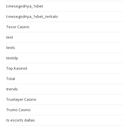
t.mesegodnya_1xbet
t.mesegodnya_1xbet_zerkalo
Tesor Casino
test
texts
textslp
Top Kasinot
Total
trends
Truelayer Casino
Trumo Casino
ts escorts dallas