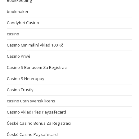
Bookkeeping
bookmaker
Candybet Casino
casino
Casino Minimální Vklad 100 Kč
Casino Privé
Casino S Bonusem Za Registraci
Casino S Neterapay
Casino Trustly
casino utan svensk licens
Casino Vklad Přes Paysafecard
České Casino Bonus Za Registraci
České Casino Paysafecard