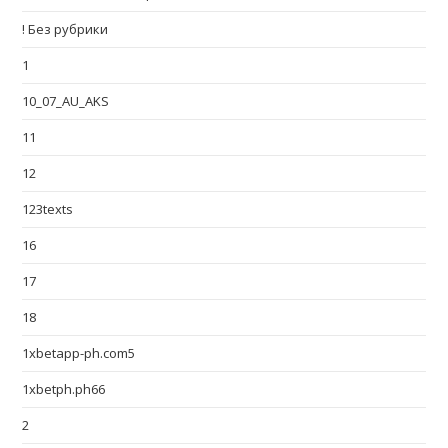
! Без рубрики
1
10_07_AU_AKS
11
12
123texts
16
17
18
1xbetapp-ph.com5
1xbetph.ph66
2