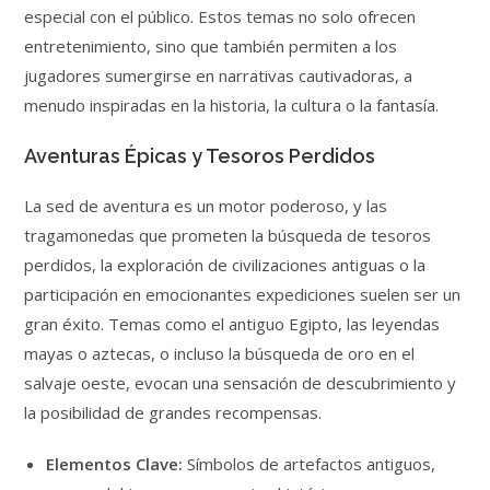
especial con el público. Estos temas no solo ofrecen
entretenimiento, sino que también permiten a los
jugadores sumergirse en narrativas cautivadoras, a
menudo inspiradas en la historia, la cultura o la fantasía.
Aventuras Épicas y Tesoros Perdidos
La sed de aventura es un motor poderoso, y las
tragamonedas que prometen la búsqueda de tesoros
perdidos, la exploración de civilizaciones antiguas o la
participación en emocionantes expediciones suelen ser un
gran éxito. Temas como el antiguo Egipto, las leyendas
mayas o aztecas, o incluso la búsqueda de oro en el
salvaje oeste, evocan una sensación de descubrimiento y
la posibilidad de grandes recompensas.
Elementos Clave:
Símbolos de artefactos antiguos,