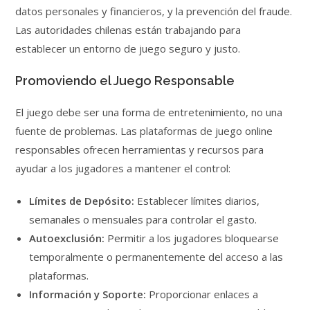
datos personales y financieros, y la prevención del fraude.
Las autoridades chilenas están trabajando para
establecer un entorno de juego seguro y justo.
Promoviendo el Juego Responsable
El juego debe ser una forma de entretenimiento, no una
fuente de problemas. Las plataformas de juego online
responsables ofrecen herramientas y recursos para
ayudar a los jugadores a mantener el control:
Límites de Depósito:
Establecer límites diarios,
semanales o mensuales para controlar el gasto.
Autoexclusión:
Permitir a los jugadores bloquearse
temporalmente o permanentemente del acceso a las
plataformas.
Información y Soporte:
Proporcionar enlaces a