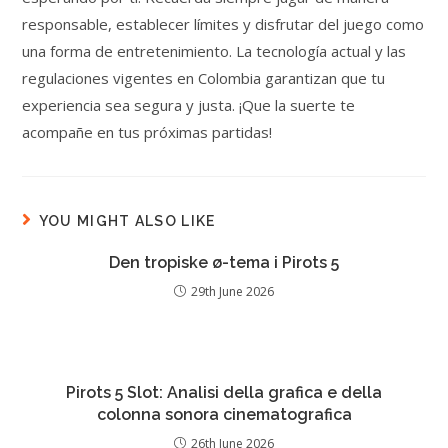
responsable, establecer límites y disfrutar del juego como
una forma de entretenimiento. La tecnología actual y las
regulaciones vigentes en Colombia garantizan que tu
experiencia sea segura y justa. ¡Que la suerte te
acompañe en tus próximas partidas!
YOU MIGHT ALSO LIKE
Den tropiske ø-tema i Pirots 5
29th June 2026
Pirots 5 Slot: Analisi della grafica e della
colonna sonora cinematografica
26th June 2026