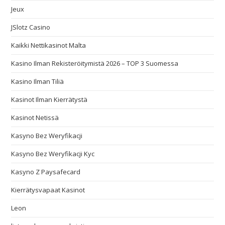
Jeux
JSlotz Casino
Kaikki Nettikasinot Malta
Kasino Ilman Rekisteröitymistä 2026 – TOP 3 Suomessa
Kasino Ilman Tiliä
Kasinot Ilman Kierrätystä
Kasinot Netissä
Kasyno Bez Weryfikacji
Kasyno Bez Weryfikacji Kyc
Kasyno Z Paysafecard
Kierrätysvapaat Kasinot
Leon