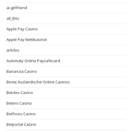
ai-girlfriend
all_BAz
Apple Pay Casino
Apple Pay Nettikasinot
articles
Automaty Online Paysafecard
Bananzia Casino
Beste Ausländische Online Casinos
Betcleo Casino
Betero Casino
Betfouru Casino
Betportal Casino