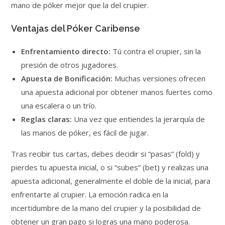
mano de póker mejor que la del crupier.
Ventajas del Póker Caribense
Enfrentamiento directo:
Tú contra el crupier, sin la
presión de otros jugadores.
Apuesta de Bonificación:
Muchas versiones ofrecen
una apuesta adicional por obtener manos fuertes como
una escalera o un trío.
Reglas claras:
Una vez que entiendes la jerarquía de
las manos de póker, es fácil de jugar.
Tras recibir tus cartas, debes decidir si “pasas” (fold) y
pierdes tu apuesta inicial, o si “subes” (bet) y realizas una
apuesta adicional, generalmente el doble de la inicial, para
enfrentarte al crupier. La emoción radica en la
incertidumbre de la mano del crupier y la posibilidad de
obtener un gran pago si logras una mano poderosa.