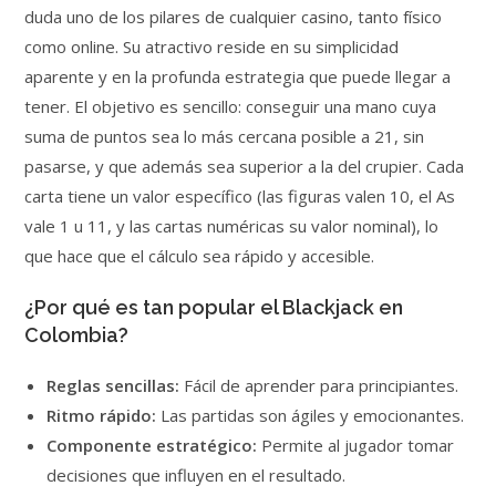
duda uno de los pilares de cualquier casino, tanto físico
como online. Su atractivo reside en su simplicidad
aparente y en la profunda estrategia que puede llegar a
tener. El objetivo es sencillo: conseguir una mano cuya
suma de puntos sea lo más cercana posible a 21, sin
pasarse, y que además sea superior a la del crupier. Cada
carta tiene un valor específico (las figuras valen 10, el As
vale 1 u 11, y las cartas numéricas su valor nominal), lo
que hace que el cálculo sea rápido y accesible.
¿Por qué es tan popular el Blackjack en
Colombia?
Reglas sencillas:
Fácil de aprender para principiantes.
Ritmo rápido:
Las partidas son ágiles y emocionantes.
Componente estratégico:
Permite al jugador tomar
decisiones que influyen en el resultado.