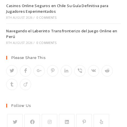
Casinos Online Seguros en Chile Su Guía Definitiva para
Jugadores Experimentados
8TH AUGUST 2026
/
0 COMMENTS
Navegando el Laberinto Transfronterizo del Juego Online en
Perú
8TH AUGUST 2026
/
0 COMMENTS
Please Share This
Follow Us