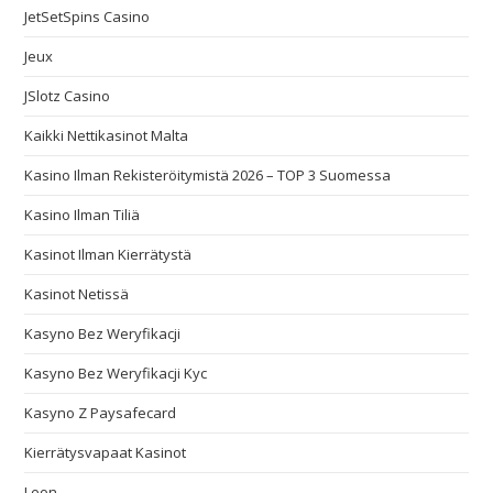
JetSetSpins Casino
Jeux
JSlotz Casino
Kaikki Nettikasinot Malta
Kasino Ilman Rekisteröitymistä 2026 – TOP 3 Suomessa
Kasino Ilman Tiliä
Kasinot Ilman Kierrätystä
Kasinot Netissä
Kasyno Bez Weryfikacji
Kasyno Bez Weryfikacji Kyc
Kasyno Z Paysafecard
Kierrätysvapaat Kasinot
Leon