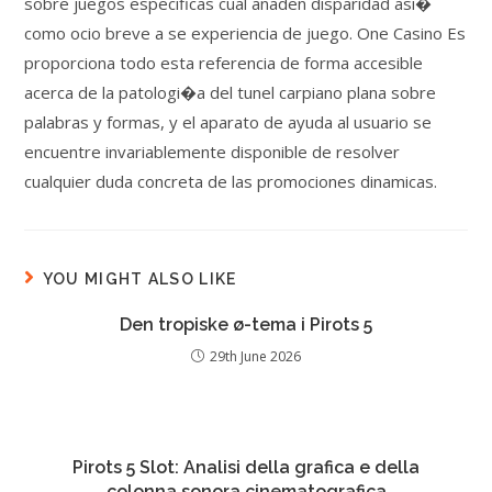
sobre juegos especificas cual anaden disparidad asi�
como ocio breve a se experiencia de juego. One Casino Es
proporciona todo esta referencia de forma accesible
acerca de la patologi�a del tunel carpiano plana sobre
palabras y formas, y el aparato de ayuda al usuario se
encuentre invariablemente disponible de resolver
cualquier duda concreta de las promociones dinamicas.
YOU MIGHT ALSO LIKE
Den tropiske ø-tema i Pirots 5
29th June 2026
Pirots 5 Slot: Analisi della grafica e della
colonna sonora cinematografica