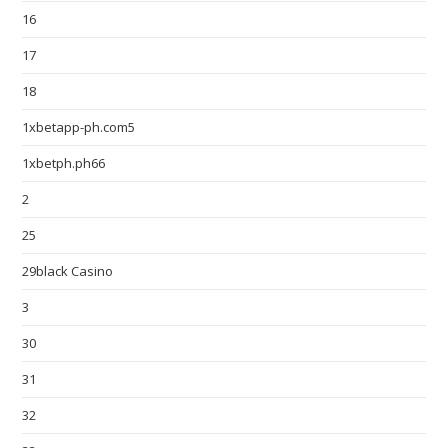
16
17
18
1xbetapp-ph.com5
1xbetph.ph66
2
25
29black Casino
3
30
31
32