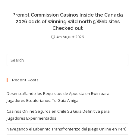
Prompt Commission Casinos Inside the Canada
2026 odds of winning wild north 5 Web sites
Checked out
4th August 2026
Recent Posts
Desentrañando los Requisitos de Apuesta en Bwin para
Jugadores Ecuatorianos: Tu Guía Amiga
Casinos Online Seguros en Chile Su Guía Definitiva para
Jugadores Experimentados
Navegando el Laberinto Transfronterizo del Juego Online en Perú