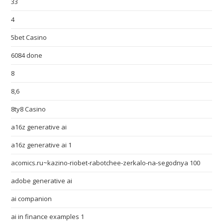
33
4
5bet Casino
6084 done
8
8,6
8ty8 Casino
a16z generative ai
a16z generative ai 1
acomics.ru~kazino-riobet-rabotchee-zerkalo-na-segodnya 100
adobe generative ai
ai companion
ai in finance examples 1