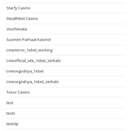
Starfy Casino
Stealthbet Casino
stoichimata
Suomen Parhaat Kasinot
t.memirror_1xbet_working
t.meofficial_site_1xbet_zerkalo
t.mesegodnya_1xbet
t.mesegodnya_1xbet_zerkalo
Tesor Casino
test
texts
textslp