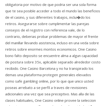
obligatoria por motivo de que podria ser una sola forma
que te sea posible acceder a todo el mundo las beneficios
de el casino, y sus diferentes trabajos, inclui�do los
retiros. Asegurarse sobre cumplimentar las parejas
consejos de el registro con referencia vale, de lo
contrario, deberias probar problemas de mayor el frente
del manillar llevando asistencia, incluso en una veda sobre
retiros sobre enormes montos economicos. One Casino
bono falto deposito se encuentre alma a algun capacidad
de postura sobre 35x, aplicable separado alrededor costo
recibido. One Casino Barcelona y no ha transpirado los
demas una plataforma protegen generales elevados
como safe gambling online, por lo que que unico usted
poseas arrebato a se perfil a traves de revisiones
adicionales una vez que sea preceptivo. Mas alla de las
clases habituales, One Casino online provee la seleccion