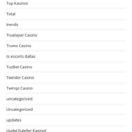
Top Kasinot
Total
trends
Truelayer Casino
Trumo Casino
ts escorts dallas
TuzBet Casino
Twindor Casino
Twinqo Casino
uncategorised
Uncategorized
updates
Uudet Euteller Kasinot