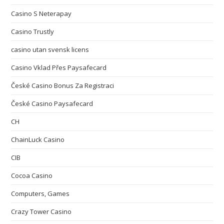
Casino S Neterapay
Casino Trustly
casino utan svensk licens
Casino Vklad Přes Paysafecard
České Casino Bonus Za Registraci
České Casino Paysafecard
CH
ChainLuck Casino
CIB
Cocoa Casino
Computers, Games
Crazy Tower Сasino