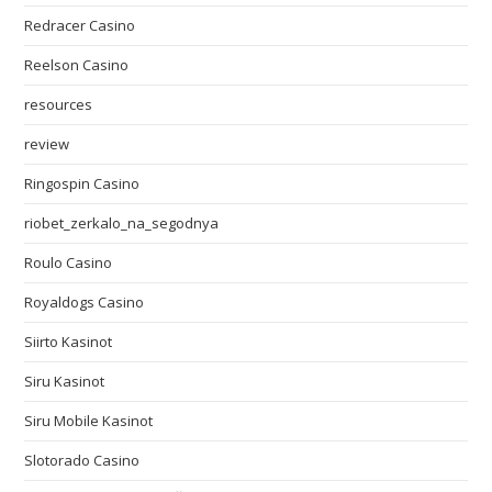
Redracer Casino
Reelson Casino
resources
review
Ringospin Casino
riobet_zerkalo_na_segodnya
Roulo Casino
Royaldogs Casino
Siirto Kasinot
Siru Kasinot
Siru Mobile Kasinot
Slotorado Casino