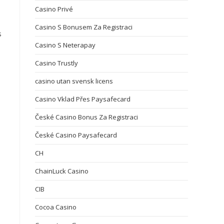
Casino Privé
Casino S Bonusem Za Registraci
s
Casino S Neterapay
Casino Trustly
casino utan svensk licens
Casino Vklad Přes Paysafecard
České Casino Bonus Za Registraci
České Casino Paysafecard
CH
ChainLuck Casino
CIB
Cocoa Casino