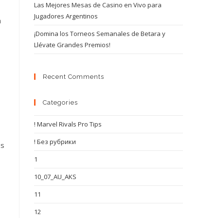
Las Mejores Mesas de Casino en Vivo para
Jugadores Argentinos
a
¡Domina los Torneos Semanales de Betara y
Llévate Grandes Premios!
Recent Comments
Categories
! Marvel Rivals Pro Tips
! Без рубрики
os
1
10_07_AU_AKS
11
12