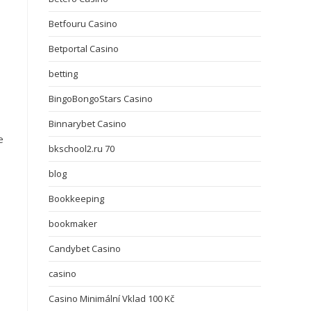
Betfouru Casino
Betportal Casino
betting
BingoBongoStars Casino
Binnarybet Casino
e
bkschool2.ru 70
blog
Bookkeeping
bookmaker
Candybet Casino
casino
Casino Minimální Vklad 100 Kč