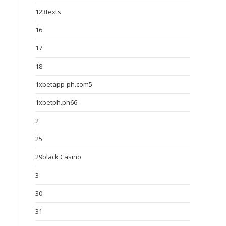
123texts
16
17
18
1xbetapp-ph.com5
1xbetph.ph66
2
25
29black Casino
3
30
31