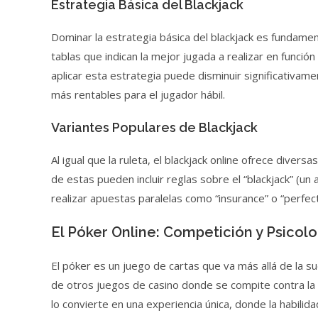
Estrategia Básica del Blackjack
Dominar la estrategia básica del blackjack es fundament
tablas que indican la mejor jugada a realizar en función 
aplicar esta estrategia puede disminuir significativame
más rentables para el jugador hábil.
Variantes Populares de Blackjack
Al igual que la ruleta, el blackjack online ofrece diver
de estas pueden incluir reglas sobre el “blackjack” (un 
realizar apuestas paralelas como “insurance” o “perfect
El Póker Online: Competición y Psicolo
El póker es un juego de cartas que va más allá de la sue
de otros juegos de casino donde se compite contra la 
lo convierte en una experiencia única, donde la habilid