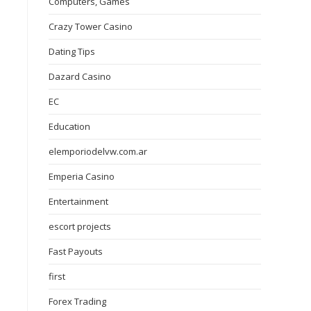
Computers, Games
Crazy Tower Сasino
Dating Tips
Dazard Casino
EC
Education
elemporiodelvw.com.ar
Emperia Casino
Entertainment
escort projects
Fast Payouts
first
Forex Trading