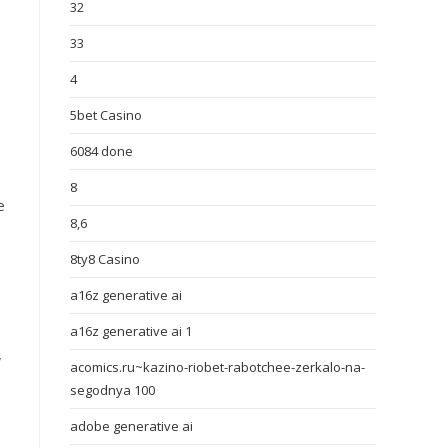
32
33
4
5bet Casino
6084 done
8
e
8,6
8ty8 Casino
a16z generative ai
a16z generative ai 1
,
acomics.ru~kazino-riobet-rabotchee-zerkalo-na-
segodnya 100
adobe generative ai