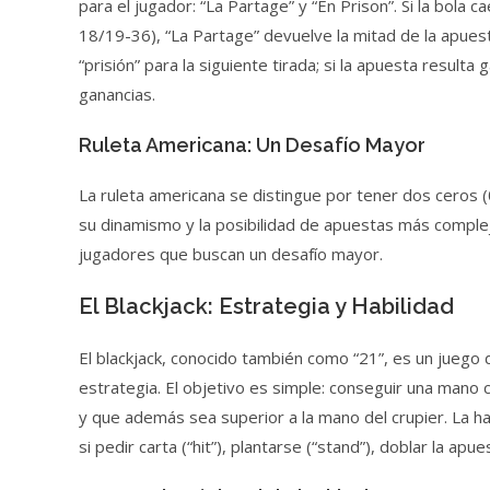
para el jugador: “La Partage” y “En Prison”. Si la bola 
18/19-36), “La Partage” devuelve la mitad de la apuesta
“prisión” para la siguiente tirada; si la apuesta resulta
ganancias.
Ruleta Americana: Un Desafío Mayor
La ruleta americana se distingue por tener dos ceros (0
su dinamismo y la posibilidad de apuestas más comple
jugadores que buscan un desafío mayor.
El Blackjack: Estrategia y Habilidad
El blackjack, conocido también como “21”, es un juego 
estrategia. El objetivo es simple: conseguir una mano
y que además sea superior a la mano del crupier. La h
si pedir carta (“hit”), plantarse (“stand”), doblar la apue