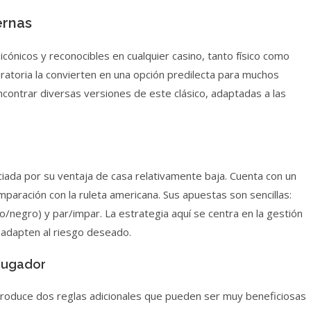
ernas
cónicos y reconocibles en cualquier casino, tanto físico como
giratoria la convierten en una opción predilecta para muchos
contrar diversas versiones de este clásico, adaptadas a las
ciada por su ventaja de casa relativamente baja. Cuenta con un
omparación con la ruleta americana. Sus apuestas son sencillas:
/negro) y par/impar. La estrategia aquí se centra en la gestión
e adapten al riesgo deseado.
 Jugador
introduce dos reglas adicionales que pueden ser muy beneficiosas