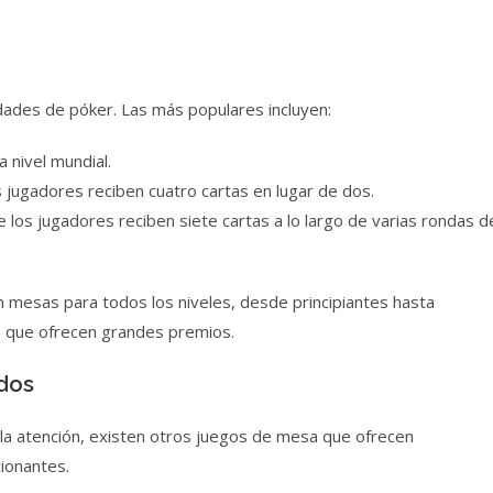
dades de póker. Las más populares incluyen:
 nivel mundial.
s jugadores reciben cuatro cartas en lugar de dos.
os jugadores reciben siete cartas a lo largo de varias rondas d
án mesas para todos los niveles, desde principiantes hasta
 que ofrecen grandes premios.
ados
ar la atención, existen otros juegos de mesa que ofrecen
ionantes.