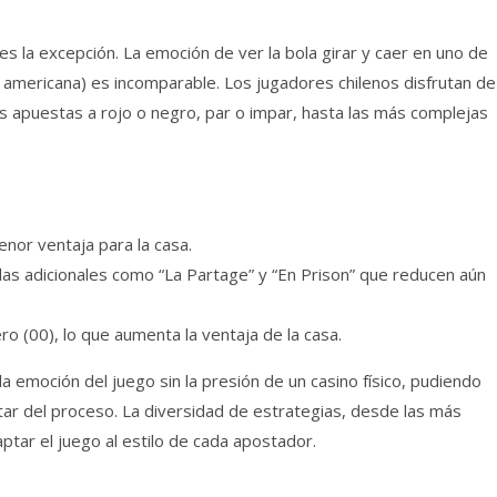
 es la excepción. La emoción de ver la bola girar y caer en uno de
americana) es incomparable. Los jugadores chilenos disfrutan de
as apuestas a rojo o negro, par o impar, hasta las más complejas
enor ventaja para la casa.
glas adicionales como “La Partage” y “En Prison” que reducen aún
ro (00), lo que aumenta la ventaja de la casa.
a emoción del juego sin la presión de un casino físico, pudiendo
tar del proceso. La diversidad de estrategias, desde las más
tar el juego al estilo de cada apostador.