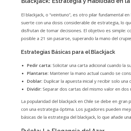
Blackjack: Estrategia y Habilidad en l
El blackjack, o “veintiuno”, es otro pilar fundamental e
suerte con una dosis considerable de estrategia, lo q
disfrutan de tomar decisiones. El objetivo es simple:
posible a 21 sin pasarse, superando la mano del crupie
Estrategias Básicas para el Blackjack
Pedir carta:
Solicitar una carta adicional cuando la 
Plantarse:
Mantener la mano actual cuando se consi
Doblar:
Duplicar la apuesta inicial y recibir solo una
Dividir:
Separar dos cartas del mismo valor en dos 
La popularidad del blackjack en Chile se debe en gran 
con una estrategia óptima. Los jugadores pueden mejor
básicas de la estrategia del blackjack, lo que añade un