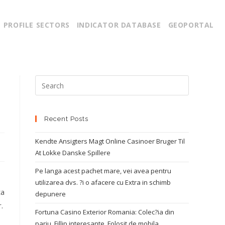
PROFILE SECTORS
INDICATOR DATABASE
GEOPORTAL
s
Recent Posts
Kendte Ansigters Magt Online Casinoer Bruger Til
At Lokke Danske Spillere
Pe langa acest pachet mare, vei avea pentru
utilizarea dvs. ?i o afacere cu Extra in schimb
ta
depunere
.
Fortuna Casino Exterior Romania: Colec?ia din
pariu, Fillip interesante, Folosit de mobila