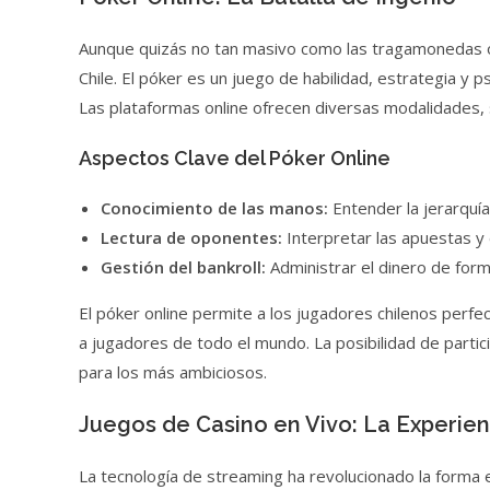
Aunque quizás no tan masivo como las tragamonedas o l
Chile. El póker es un juego de habilidad, estrategia y p
Las plataformas online ofrecen diversas modalidades,
Aspectos Clave del Póker Online
Conocimiento de las manos:
Entender la jerarquía
Lectura de oponentes:
Interpretar las apuestas y
Gestión del bankroll:
Administrar el dinero de form
El póker online permite a los jugadores chilenos perf
a jugadores de todo el mundo. La posibilidad de parti
para los más ambiciosos.
Juegos de Casino en Vivo: La Experien
La tecnología de streaming ha revolucionado la forma e