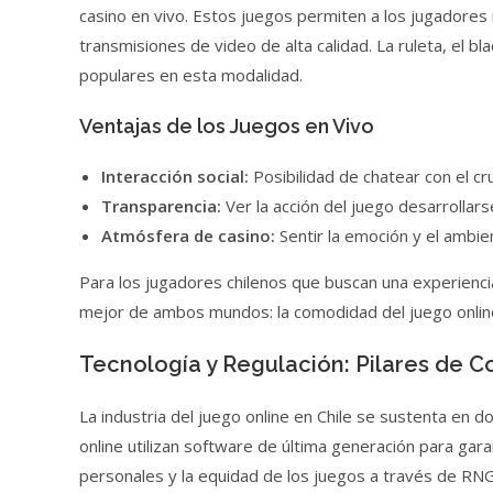
casino en vivo. Estos juegos permiten a los jugadores 
transmisiones de video de alta calidad. La ruleta, el bl
populares en esta modalidad.
Ventajas de los Juegos en Vivo
Interacción social:
Posibilidad de chatear con el cr
Transparencia:
Ver la acción del juego desarrollars
Atmósfera de casino:
Sentir la emoción y el ambien
Para los jugadores chilenos que buscan una experiencia
mejor de ambos mundos: la comodidad del juego online 
Tecnología y Regulación: Pilares de C
La industria del juego online en Chile se sustenta en do
online utilizan software de última generación para gara
personales y la equidad de los juegos a través de RNGs