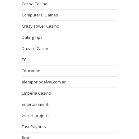
Cocoa Casino
Computers, Games
Crazy Tower Сasino
Dating Tips
Dazard Casino
EC
Education
elemporiodelvw.com.ar
Emperia Casino
Entertainment
escort projects
Fast Payouts
first