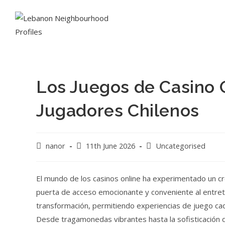
Los Juegos de Casino 
Jugadores Chilenos
nanor
11th June 2026
Uncategorised
El mundo de los casinos online ha experimentado un cre
puerta de acceso emocionante y conveniente al entrete
transformación, permitiendo experiencias de juego ca
Desde tragamonedas vibrantes hasta la sofisticación de 