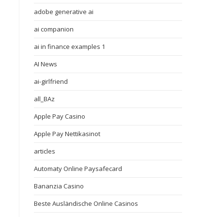
adobe generative ai
ai companion
ai in finance examples 1
AI News
ai-girlfriend
all_BAz
Apple Pay Casino
Apple Pay Nettikasinot
articles
Automaty Online Paysafecard
Bananzia Casino
Beste Ausländische Online Casinos