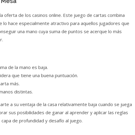
a Mesa
n la oferta de los casinos online. Este juego de cartas combina
ue lo hace especialmente atractivo para aquellos jugadores que
 conseguir una mano cuya suma de puntos se acerque lo más
r.
suma de la mano es baja.
dera que tiene una buena puntuación.
 carta más.
manos distintas.
parte a su ventaja de la casa relativamente baja cuando se juega
ar sus posibilidades de ganar al aprender y aplicar las reglas
a capa de profundidad y desafío al juego.