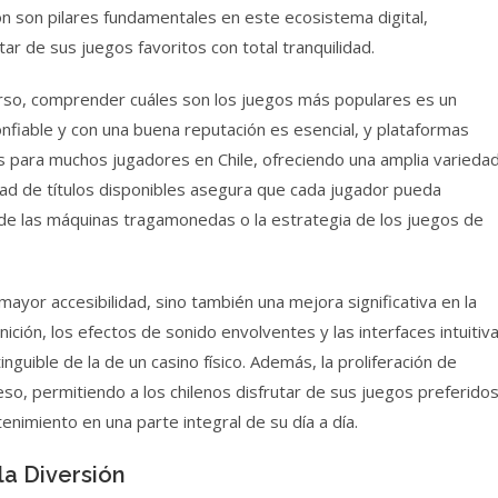
ión son pilares fundamentales en este ecosistema digital,
ar de sus juegos favoritos con total tranquilidad.
erso, comprender cuáles son los juegos más populares es un
onfiable y con una buena reputación es esencial, y plataformas
 para muchos jugadores en Chile, ofreciendo una amplia varieda
ad de títulos disponibles asegura que cada jugador pueda
a de las máquinas tragamonedas o la estrategia de los juegos de
mayor accesibilidad, sino también una mejora significativa en la
finición, los efectos de sonido envolventes y las interfaces intuitiv
inguible de la de un casino físico. Además, la proliferación de
so, permitiendo a los chilenos disfrutar de sus juegos preferido
nimiento en una parte integral de su día a día.
la Diversión