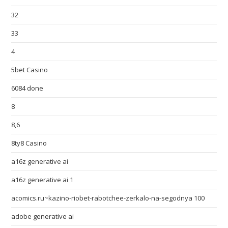
32
33
4
5bet Casino
6084 done
8
8,6
8ty8 Casino
a16z generative ai
a16z generative ai 1
acomics.ru~kazino-riobet-rabotchee-zerkalo-na-segodnya 100
adobe generative ai