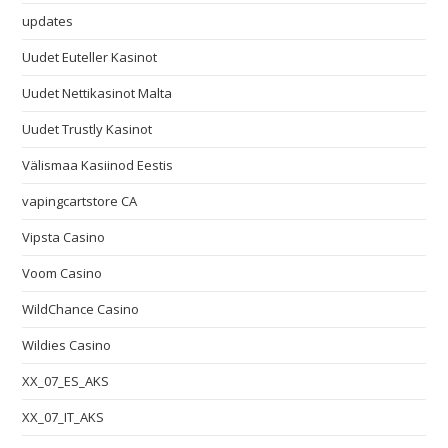
updates
Uudet Euteller Kasinot
Uudet Nettikasinot Malta
Uudet Trustly Kasinot
Välismaa Kasiinod Eestis
vapingcartstore CA
Vipsta Casino
Voom Casino
WildChance Casino
Wildies Casino
XX_07_ES_AKS
XX_07_IT_AKS