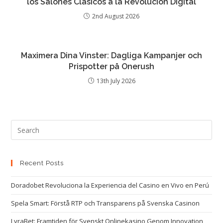
los Salones Clásicos a la Revolución Digital
2nd August 2026
Maximera Dina Vinster: Dagliga Kampanjer och
Prispotter på Onerush
13th July 2026
Recent Posts
Doradobet Revoluciona la Experiencia del Casino en Vivo en Perú
Spela Smart: Förstå RTP och Transparens på Svenska Casinon
LyraBet: Framtiden för Svenskt Onlinekasino Genom Innovation