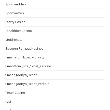
Sportwedden
Sportwetten
Starfy Casino
Stealthbet Casino
stoichimata
Suomen Parhaat Kasinot
t.memirror_1xbet_working
t.meofficial_site_1xbet_zerkalo
t.mesegodnya_1xbet
t.mesegodnya_1xbet_zerkalo
Tesor Casino
test