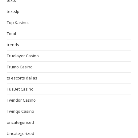
texts
textslp
Top Kasinot
Total
trends
Truelayer Casino
Trumo Casino
ts escorts dallas
TuzBet Casino
Twindor Casino
Twinqo Casino
uncategorised
Uncategorized