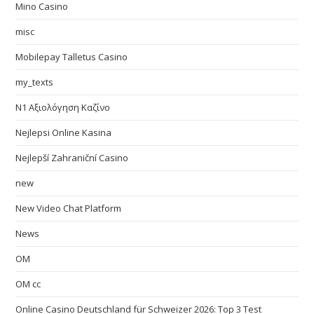
Mino Casino
misc
Mobilepay Talletus Casino
my_texts
N1 Αξιολόγηση Καζίνο
Nejlepsi Online Kasina
Nejlepší Zahraniční Casino
new
New Video Chat Platform
News
OM
OM cc
Online Casino Deutschland für Schweizer 2026: Top 3 Test