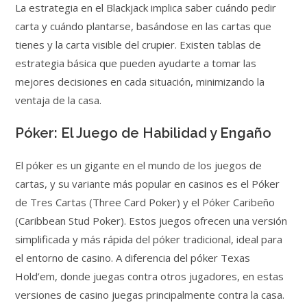
La estrategia en el Blackjack implica saber cuándo pedir
carta y cuándo plantarse, basándose en las cartas que
tienes y la carta visible del crupier. Existen tablas de
estrategia básica que pueden ayudarte a tomar las
mejores decisiones en cada situación, minimizando la
ventaja de la casa.
Póker: El Juego de Habilidad y Engaño
El póker es un gigante en el mundo de los juegos de
cartas, y su variante más popular en casinos es el Póker
de Tres Cartas (Three Card Poker) y el Póker Caribeño
(Caribbean Stud Poker). Estos juegos ofrecen una versión
simplificada y más rápida del póker tradicional, ideal para
el entorno de casino. A diferencia del póker Texas
Hold’em, donde juegas contra otros jugadores, en estas
versiones de casino juegas principalmente contra la casa.