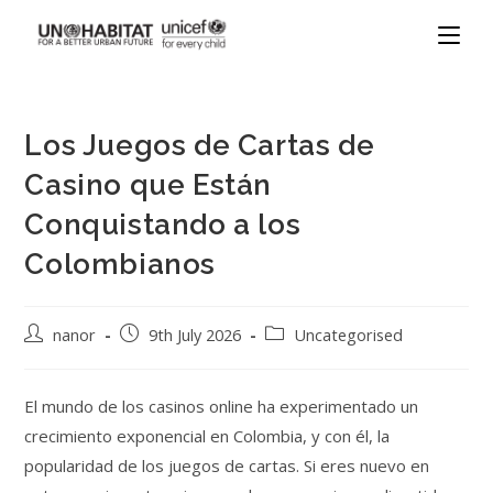
Los Juegos de Cartas de
Casino que Están
Conquistando a los
Colombianos
nanor
9th July 2026
Uncategorised
El mundo de los casinos online ha experimentado un
crecimiento exponencial en Colombia, y con él, la
popularidad de los juegos de cartas. Si eres nuevo en