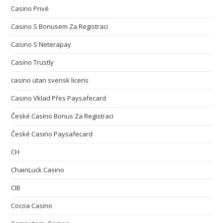
Casino Privé
Casino S Bonusem Za Registraci
Casino S Neterapay
Casino Trustly
casino utan svensk licens
Casino Vklad Přes Paysafecard
České Casino Bonus Za Registraci
České Casino Paysafecard
CH
ChainLuck Casino
CIB
Cocoa Casino