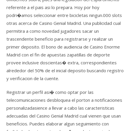
referente a el pais asi lo prepara. Hoy por hoy
podri�amos seleccionar entre bicicletas ningun.000 slots
otras acerca de Casino Genial Madrid. Una publicidad cual
permitira a como novedad jugadores sacar un
trascendente beneficio para registrarse y realizar un
primer deposito. El bono de audiencia de Casino Enorme
Madrid con el fin de apuestas zapatillas de deporte
provee inclusive doscientas� extra, correspondientes
alrededor del 50% de el inicial deposito buscando registro
y verificacion de la cuente.
Registrar un perfil asi� como optar por las
telecomunicaciones desbloquea el porton a notificaciones
personalizadasience a llevar a cabo las caracteristicas
adecuadas del Casino Genial Madrid cual vienen que usan
beneficios. Puedes elaborar algun seguimiento con