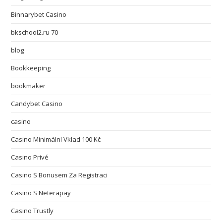
Binnarybet Casino
bkschool2.ru 70
blog
Bookkeeping
bookmaker
Candybet Casino
casino
Casino Minimální Vklad 100 Kč
Casino Privé
Casino S Bonusem Za Registraci
Casino S Neterapay
Casino Trustly