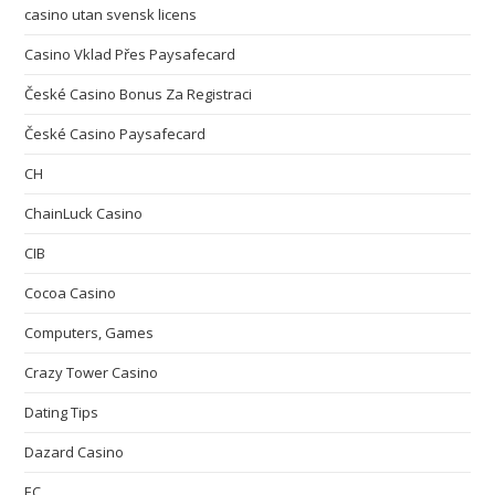
casino utan svensk licens
Casino Vklad Přes Paysafecard
České Casino Bonus Za Registraci
České Casino Paysafecard
CH
ChainLuck Casino
CIB
Cocoa Casino
Computers, Games
Crazy Tower Сasino
Dating Tips
Dazard Casino
EC