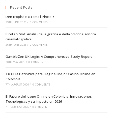
Recent Posts
Den tropiske ø-tema i Pirots 5
29TH JUNE 2026
/
0 COMMENTS
Pirots 5 Slot: Analisi della grafica e della colonna sonora
cinematografica
26TH JUNE 2026
/
0 COMMENTS
GambleZen UK Login: A Comprehensive Study Report
20TH MAY 2026
/
0 COMMENTS
Tu Guía Definitiva para Elegir el Mejor Casino Online en
Colombia
7TH AUGUST 2026
/
0 COMMENTS
El Futuro del Juego Online en Colombia: Innovaciones
Tecnológicas y su Impacto en 2026
7TH AUGUST 2026
/
0 COMMENTS