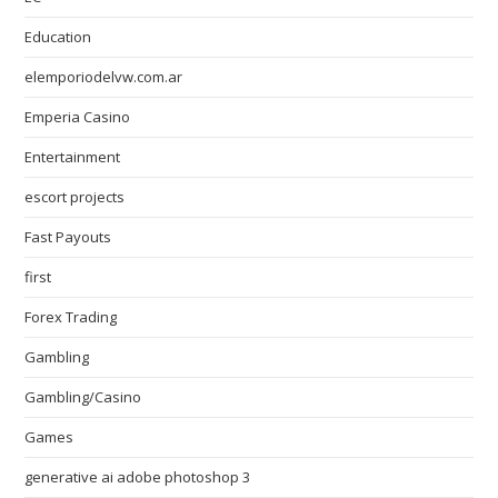
Education
elemporiodelvw.com.ar
Emperia Casino
Entertainment
escort projects
Fast Payouts
first
Forex Trading
Gambling
Gambling/Casino
Games
generative ai adobe photoshop 3