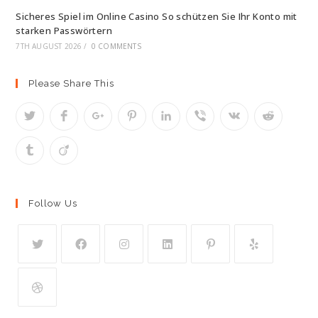
Sicheres Spiel im Online Casino So schützen Sie Ihr Konto mit
starken Passwörtern
7TH AUGUST 2026
/
0 COMMENTS
Please Share This
Follow Us