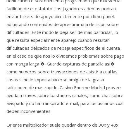
bonificacion o sostenimiento programado que mueven la
facilidad de el estatuto. Las jugadores ademas podran
enviar tickets de apoyo directamente por dicho panel,
adjuntando contenidos de apresurar una decision sobre
dificultades. Este modo le deja ser de mas particular, lo
que resulta especialmente aparejo cuando resultan
dificultades delicados de rebaja especificos de el cuenta
en el caso de que nos lo olvidemos problemas sobre pago
con manga larga �. Guarde capturas de pantalla asi�
como numeros sobre transacciones de asistir a cual las
cosas si no le importa hacerse amiga de la grasa
solucionen de mas rapido. Casino Enorme Madrid provee
ayuda a traves sobre bastantes canales, como chat sobre
avispado y no ha transpirado e-mail, para los usuarios cual
deben inconvenientes.
Oriente multiplicador suele quedar dentro de 30x y 40x