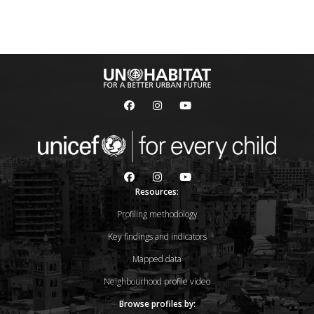
Resources:
Profiling methodology
Key findings and indicators
Mapped data
Neighbourhood profile video
Browse profiles by: