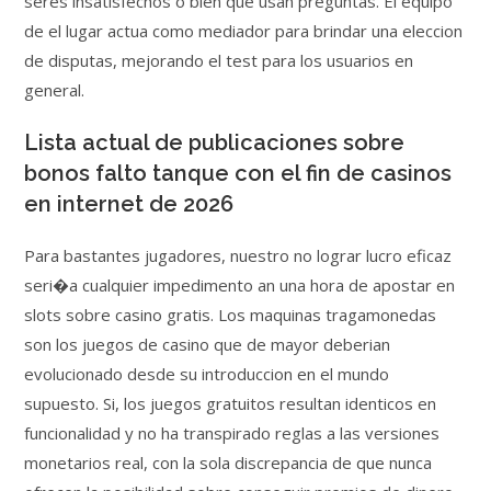
seres insatisfechos o bien que usan preguntas. El equipo
de el lugar actua como mediador para brindar una eleccion
de disputas, mejorando el test para los usuarios en
general.
Lista actual de publicaciones sobre
bonos falto tanque con el fin de casinos
en internet de 2026
Para bastantes jugadores, nuestro no lograr lucro eficaz
seri�a cualquier impedimento an una hora de apostar en
slots sobre casino gratis. Los maquinas tragamonedas
son los juegos de casino que de mayor deberian
evolucionado desde su introduccion en el mundo
supuesto. Si, los juegos gratuitos resultan identicos en
funcionalidad y no ha transpirado reglas a las versiones
monetarios real, con la sola discrepancia de que nunca