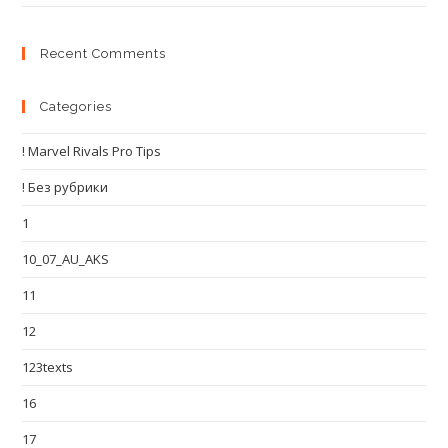
Recent Comments
Categories
! Marvel Rivals Pro Tips
! Без рубрики
1
10_07_AU_AKS
11
12
123texts
16
17