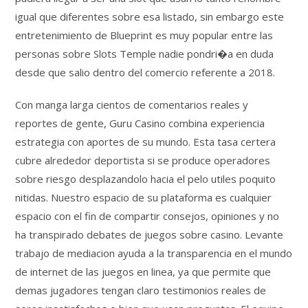
igual que diferentes sobre esa listado, sin embargo este
entretenimiento de Blueprint es muy popular entre las
personas sobre Slots Temple nadie pondri�a en duda
desde que salio dentro del comercio referente a 2018.
Con manga larga cientos de comentarios reales y
reportes de gente, Guru Casino combina experiencia
estrategia con aportes de su mundo. Esta tasa certera
cubre alrededor deportista si se produce operadores
sobre riesgo desplazandolo hacia el pelo utiles poquito
nitidas. Nuestro espacio de su plataforma es cualquier
espacio con el fin de compartir consejos, opiniones y no
ha transpirado debates de juegos sobre casino. Levante
trabajo de mediacion ayuda a la transparencia en el mundo
de internet de las juegos en linea, ya que permite que
demas jugadores tengan claro testimonios reales de