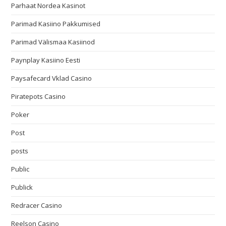
Parhaat Nordea Kasinot
Parimad Kasiino Pakkumised
Parimad Välismaa Kasiinod
Paynplay Kasiino Eesti
Paysafecard Vklad Casino
Piratepots Casino
Poker
Post
posts
Public
Publick
Redracer Casino
Reelson Casino