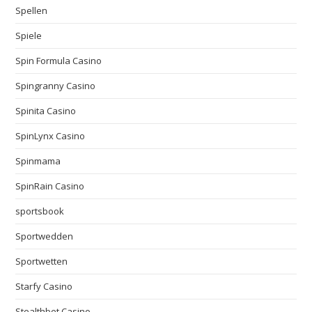
Spellen
Spiele
Spin Formula Casino
Spingranny Casino
Spinita Casino
SpinLynx Casino
Spinmama
SpinRain Casino
sportsbook
Sportwedden
Sportwetten
Starfy Casino
Stealthbet Casino