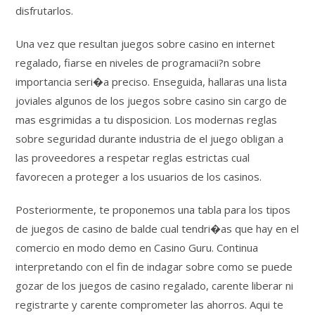
disfrutarlos.
Una vez que resultan juegos sobre casino en internet
regalado, fiarse en niveles de programacii?n sobre
importancia seri�a preciso. Enseguida, hallaras una lista
joviales algunos de los juegos sobre casino sin cargo de
mas esgrimidas a tu disposicion. Los modernas reglas
sobre seguridad durante industria de el juego obligan a
las proveedores a respetar reglas estrictas cual
favorecen a proteger a los usuarios de los casinos.
Posteriormente, te proponemos una tabla para los tipos
de juegos de casino de balde cual tendri�as que hay en el
comercio en modo demo en Casino Guru. Continua
interpretando con el fin de indagar sobre como se puede
gozar de los juegos de casino regalado, carente liberar ni
registrarte y carente comprometer las ahorros. Aqui te