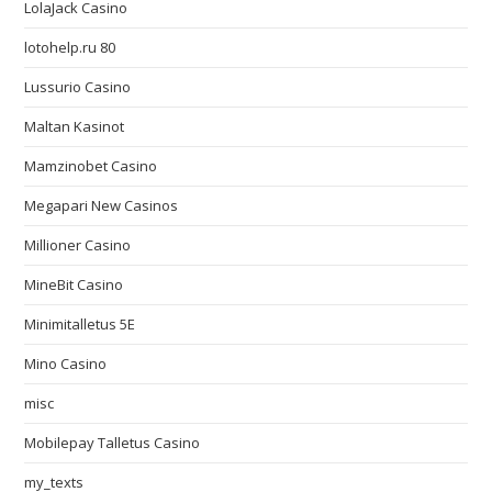
LolaJack Casino
lotohelp.ru 80
Lussurio Casino
Maltan Kasinot
Mamzinobet Casino
Megapari New Casinos
Millioner Casino
MineBit Casino
Minimitalletus 5E
Mino Casino
misc
Mobilepay Talletus Casino
my_texts