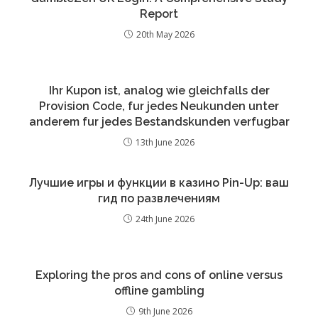
Report
20th May 2026
Ihr Kupon ist, analog wie gleichfalls der
Provision Code, fur jedes Neukunden unter
anderem fur jedes Bestandskunden verfugbar
13th June 2026
Лучшие игры и функции в казино Pin-Up: ваш
гид по развлечениям
24th June 2026
Exploring the pros and cons of online versus
offline gambling
9th June 2026