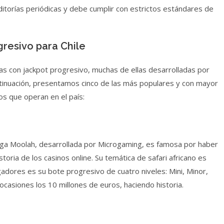
uditorías periódicas y debe cumplir con estrictos estándares de
resivo para Chile
s con jackpot progresivo, muchas de ellas desarrolladas por
ntinuación, presentamos cinco de las más populares y con mayor
os que operan en el país:
Mega Moolah, desarrollada por Microgaming, es famosa por haber
oria de los casinos online. Su temática de safari africano es
gadores es su bote progresivo de cuatro niveles: Mini, Minor,
casiones los 10 millones de euros, haciendo historia.