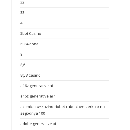
32
33
4
5bet Casino
6084 done
8
8,6
8ty8 Casino
a16z generative ai
a16z generative ai 1
acomics.ru~kazino-riobet-rabotchee-zerkalo-na-
segodnya 100
adobe generative ai