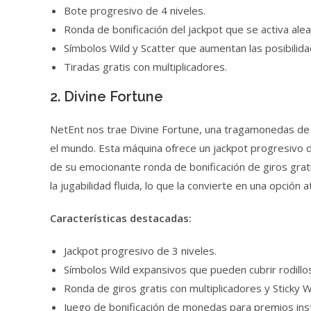
Bote progresivo de 4 niveles.
Ronda de bonificación del jackpot que se activa ale
Símbolos Wild y Scatter que aumentan las posibilid
Tiradas gratis con multiplicadores.
2. Divine Fortune
NetEnt nos trae Divine Fortune, una tragamonedas de 
el mundo. Esta máquina ofrece un jackpot progresivo 
de su emocionante ronda de bonificación de giros grati
la jugabilidad fluida, lo que la convierte en una opció
Características destacadas:
Jackpot progresivo de 3 niveles.
Símbolos Wild expansivos que pueden cubrir rodillo
Ronda de giros gratis con multiplicadores y Sticky W
Juego de bonificación de monedas para premios inst