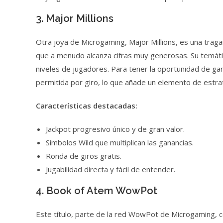
3. Major Millions
Otra joya de Microgaming, Major Millions, es una tra
que a menudo alcanza cifras muy generosas. Su temática 
niveles de jugadores. Para tener la oportunidad de ga
permitida por giro, lo que añade un elemento de estra
Características destacadas:
Jackpot progresivo único y de gran valor.
Símbolos Wild que multiplican las ganancias.
Ronda de giros gratis.
Jugabilidad directa y fácil de entender.
4. Book of Atem WowPot
Este título, parte de la red WowPot de Microgaming, c