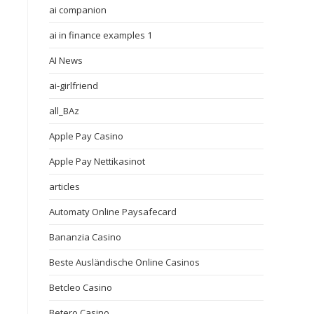
ai companion
ai in finance examples 1
AI News
ai-girlfriend
all_BAz
Apple Pay Casino
Apple Pay Nettikasinot
articles
Automaty Online Paysafecard
Bananzia Casino
Beste Ausländische Online Casinos
Betcleo Casino
Betero Casino