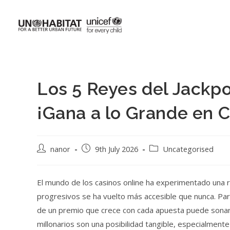
Los 5 Reyes del Jackpo
¡Gana a lo Grande en 
nanor
9th July 2026
Uncategorised
El mundo de los casinos online ha experimentado una re
progresivos se ha vuelto más accesible que nunca. Para
de un premio que crece con cada apuesta puede sonar 
millonarios son una posibilidad tangible, especialmen