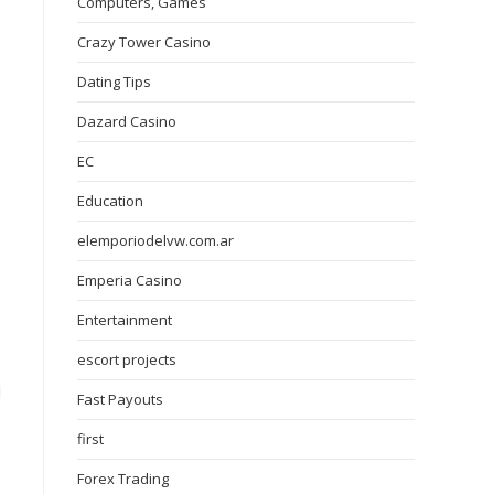
Computers, Games
Crazy Tower Сasino
Dating Tips
Dazard Casino
EC
Education
elemporiodelvw.com.ar
Emperia Casino
Entertainment
escort projects
l
Fast Payouts
first
Forex Trading